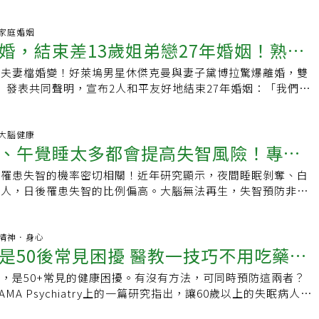
症中心主任曹汶龍身上，竟完全令人改觀！ 身為失智症權
00 家庭婚姻
婚，結束差13歲姐弟戀27年婚姻！熟年
色夫妻檔婚變！好萊塢男星休傑克曼與妻子黛博拉驚爆離婚，雙
嗎？專家：50歲是重新檢視人生的關鍵
le》發表共同聲明，宣布2人和平友好地結束27年婚姻：「我們有
近三十年的美好婚姻生活。我們現在的旅程
21 大腦健康
、午覺睡太多都會提高失智風險！專家
後罹患失智的機率密切相關！近年研究顯示，夜間睡眠剝奪、白
得剛剛好
的人，日後罹患失智的比例偏高。大腦無法再生，失智預防非常
才能保護大腦？
:45 精神．身心
是50後常見困擾 醫教一技巧不用吃藥也
，是50+常見的健康困擾。有沒有方法，可同時預防這兩者？
、心情好
AMA Psychiatry上的一篇研究指出，讓60歲以上的失眠病人接
行為治療，不只失眠的狀況