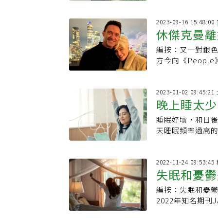
2023-09-16 15:48:
休傑克曼離
編按：又一對銀
夫婦還有愛
方今向《Peop
幸一起度過了將
2023-01-02 09:45:
晚上睡太少
睡眠好壞，和日
教你如何睡
天睡眠頻率過高
重要。怎麼睡，
2022-11-24 09:53
失眠和憂鬱
編按：失眠和憂鬱
能天天睡好
2022年知名期刊J
受非藥物的認知