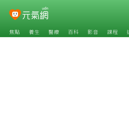
焦點
養生
醫療
百科
影音
課程