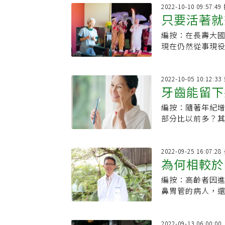
2022-10-10 09:57:
只要活著就
編按：在長壽大國
當東奧聖火
現在仍然從事現
炬手的最高齡紀
2022-10-05 10:12:3
牙齒能留下
編按：隨著年紀
要留意的口
部分比以前多？
齡因素帶來的影
2022-09-25 16:07:
為何相較於
編按：高齡者因
銘醫師教你
鼻胃管的病人，
重建中心主任葉
2022-09-13 06:00: