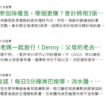
18 人生智慧
參加除權息，哪個更賺？會計師用3張表
年來頗受民眾青睞的退休理財方式，然而，領股利要繳稅的事
的投資決策
忽略。會計師王瑞鴻用3張表，說明合併計稅和分開計稅的差
參加除權息的淨現金流入差異，以及海外投資所得的稅
45 人生智慧
爸老媽一起旅行！Denny：父母的老去不
親不待」，是許多50世代心中的遺憾。今（2022）年63歲的
到在病床前才陪伴
高齡90歲父母逐漸年邁、健康狀況也不如以往，決定提前退休、陪
行，把握還能相伴的珍貴時光。他說，
09 抗老養生
有感！每日5分鐘淋巴按摩，消水腫、促
女性在更年期過後會有肌膚乾燥、暗沉皺紋和皮膚鬆弛感增加的
還能緊實臉部
荷爾蒙減退的生理機制影響，也和體內淋巴循環作用不佳有關。
容專家推薦，平時每天只要花5分鐘做淋巴按摩，