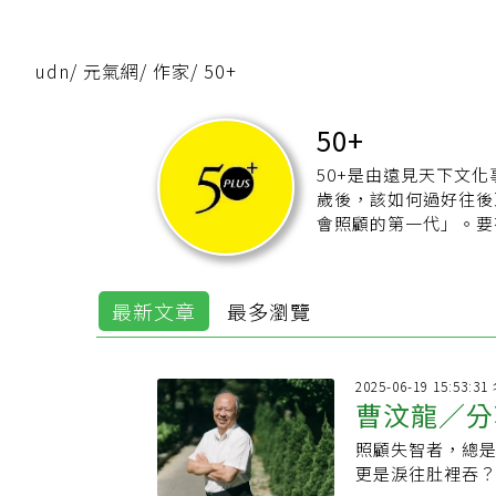
udn
/
元氣網
/
作家
/
50+
50+
50+是由遠見天下文化
歲後，該如何過好往後
會照顧的第一代」。要有理想
的討論，包括理財、居
望成為新一代50+族
【50+官網】：
https:
最新文章
最多瀏覽
【50+Line】：
https:
【50+粉絲團】：
http
2025-06-19 15:53:
曹汶龍／分
照顧失智者，總
老問「我是
更是淚往肚裡吞？