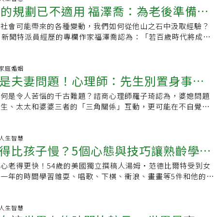
歲的規劃已不適用 福澤喬：為老後準備遠
齡社會可能帶來的各種變動，我們如何從他山之石中汲取經驗？
的更重要
日新聞特派員經歷的專欄作家福澤喬認為：「若百歲時代將成為
後準備，遠比大家認為的更重要。」 根據統
10 家庭婚姻
是夫妻問題！心理師：先生別置身事
為何是令人苦惱的千古難題？諮商心理師羅子琦認為，婆媳問題
太太當成擋箭牌
先生、太太和婆婆三者的「三角關係」互動，更可能在不自覺中
生家庭的相處模式。而要解決婆媳問題，也必然需要
00 人生智慧
得比孩子慢？5個心態與技巧讓熟齡學習
心老得更快！54歲的美國獨立撰稿人湯姆‧范德比爾特受到女
一年的時間學習雜耍、唱歌、下棋、衝浪、畫畫等5件和他的職
雖然沒有變成大師，卻讓他久違的感受到學習的
51 人生智慧