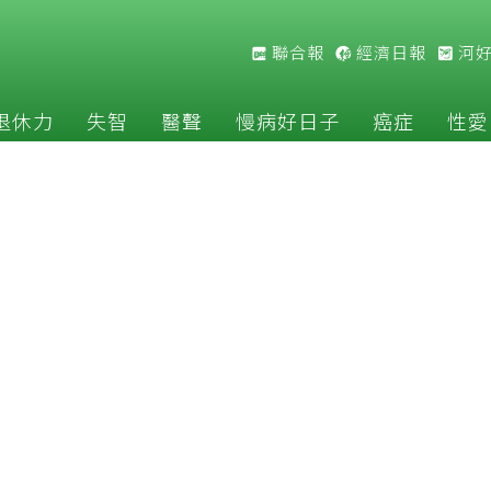
聯合報
經濟日報
河
退休力
失智
醫聲
慢病好日子
癌症
性愛