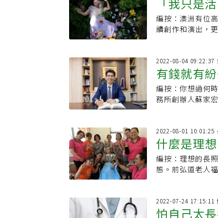
「我只是活
編按：澳洲有位高齡
舞者Eile
續創作和演出，
回答：「保持對
2022-08-04 09:22:
有錢就有紛
編按：你想過何時
讓最愛的家
務所創辦人蘇家
人一輩子必定會
2022-08-01 10:01:
什麼是理想
編按：理想的長
歲臥床阿公
態。前弘道老人
罕共生照顧勞動
2022-07-24 17:15:
怕自己太長