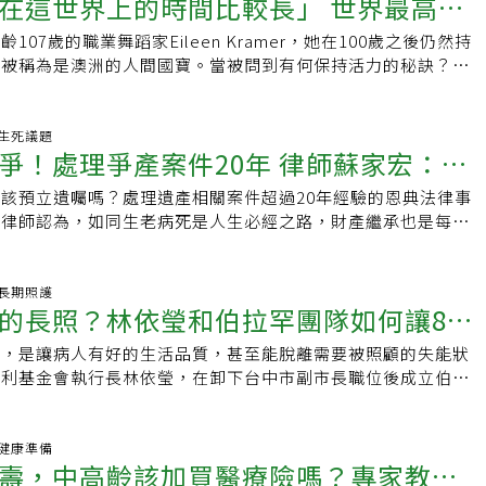
在這世界上的時間比較長」 世界最高齡
107歲的職業舞蹈家Eileen Kramer，她在100歲之後仍然持
en Kramer分享如何保持活力的秘訣
更被稱為是澳洲的人間國寶。當被問到有何保持活力的秘訣？她
世界的好奇，以及創造新事物的
37 生死議題
爭！處理爭產案件20年 律師蘇家宏：別
該預立遺囑嗎？處理遺產相關案件超過20年經驗的恩典法律事
人為難
宏律師認為，如同生老病死是人生必經之路，財產繼承也是每個
遇到的課題。為避免因生前交代不清可能導致的紛
25 長期照護
的長照？林依瑩和伯拉罕團隊如何讓80
照，是讓病人有好的生活品質，甚至能脫離需要被照顧的失能狀
拔管、恢復行動能力
福利基金會執行長林依瑩，在卸下台中市副市長職位後成立伯拉
合作社。跨職種的團隊合作，如何落實專業照顧，讓
11 健康準備
壽，中高齡該加買醫療險嗎？專家教你