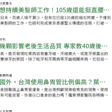
49 抗老養生
想持續美髮師工作！105歲還能挺直腰、
日本，百歲人瑞不算少，但有位已經105歲的箱石阿嬤，不僅到
傳遞手的箱石阿嬤長壽秘訣
役美髮師的工作，也順利完成東京奧運聖火傳遞的任務，打破火
錄，不禁令人好奇，她保持長壽與活力的秘訣是
3 牙科
幾顆影響老後生活品質 專家教40歲後就
增長，是否發現吃東西容易塞牙縫、牙縫變大、或是牙根露出的
腔保健
其實掉牙的原因，除了蛀牙和牙周病等牙齒相關疾病，也包括年
響。許多研究指出，高齡者的照護和死亡風險，其實
28 長期照護
國外，台灣使用鼻胃管比例偏高？葉書
進食困難插上鼻胃管灌食，是台灣照顧現場極常見的現象。使用
想要不插管的老年該做哪些準備
還有可能拔管、恢復以口進食的能力嗎？羅東博愛醫院吞嚥機能
書銘指出，把握復健黃金期，吞嚥障礙是有機會逆轉
00 人生智慧