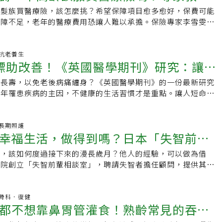
銀髮族買醫療險，該怎麼挑？希望保障項目愈多愈好，保費可能
，買對比買多重要
保障不足，老年的醫療費用恐讓人難以承擔。保險專家李雪雯建
求多，而要視個人的需求、經濟能力，挑選真正適合
35 抗老養生
標助改善！《英國醫學期刊》研究：讓人
太長壽，以免老後病痛纏身？《英國醫學期刊》的一份最新研究
慣也是失智風險的危險因子
老年罹患疾病的主因，不健康的生活習慣才是重點。讓人短命的
高失智風險的危險因子。哪些良好的生活習慣，可讓
24 長期照護
幸福生活，做得到嗎？日本「失智前輩
後，該如何度過接下來的漫長歲月？他人的經驗，可以做為借
失智者親身分享經驗談
醫院創立「失智前輩相談室」，聘請失智者擔任顧問，提供其他
人建議。失智的事實無法改變，但餘下的人生怎麼過，
:51 骨科．復健
都不想靠鼻胃管灌食！熟齡常見的吞嚥