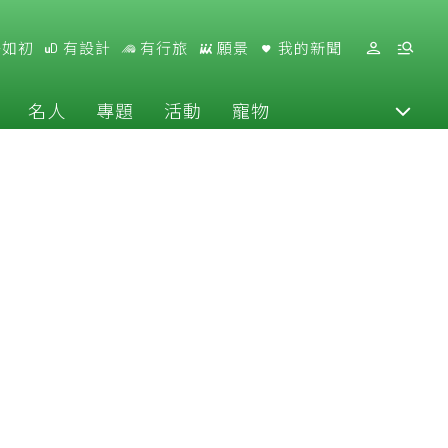
好如初
有設計
有行旅
願景
我的新聞
名人
專題
活動
寵物