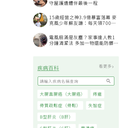
看更多
最新文章
沒人想碰的苦工就讓AI來！鴻海
團隊駐醫院找痛點 用科技讓醫療