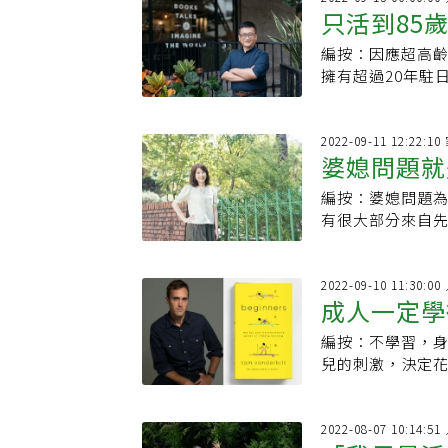
只活到85
編按：因應超高
比大家認為
擁有超過20年駐
必然的趨勢，為老
2022-09-11 12:22:
婆媳問題就
編按：婆媳問題
外，最忌把
有很大部分來自
複製了各自在原
2022-09-10 11:30:
成人一定學
編按：不學習，身
事半功倍
兒的刺激，決定花
涯無關的技能。
2022-08-07 10:14: