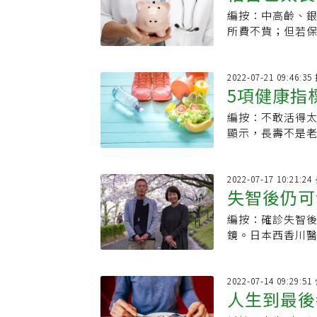
編按：中高齡、
保險這樣挑
所費不貲；但若
議，買保險不用
2022-07-21 09:46:
5項健康指
編按：不敢活得
短命的壞習
顯示，長壽不是
壞習慣，也是提
2022-07-17 10:21:
失智後仍可
編按：確診失智
相談室」讓
鏡。日本西香川
剛確診失智的病
2022-07-14 09:29
人生到最後