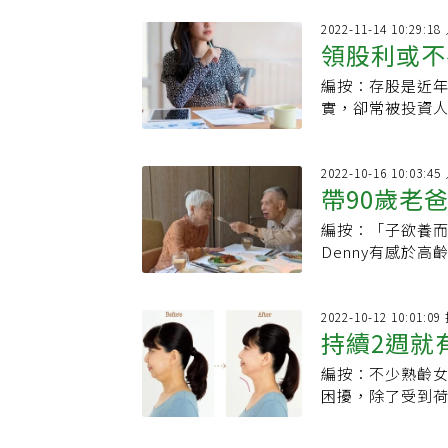
2022-11-14 10:29:
領股利或不
編按：存股是近
教你做更好
實，卻常被投資人
異、領股利和不
2022-10-16 10:03:
帶90歲老
編按：「子欲養而
等人，別等
Denny有感於
著爸媽一起去旅
2022-10-12 10:01:
持續2週就
編按：不少熟齡
進新陳代謝
困擾，除了受到
如何改善？日本美