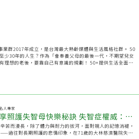
事業群2017年成立，是台灣最大熟齡媒體與生活風格社群。 50
至少30年的人生？作為「會奉養父母的最後一代，不期望兒女
的老後，要靠自己有意識的規劃！ 50+提供生活全面向
家、健康、旅遊、時尚、心靈、人物與照顧安老方案。我們希
群有意思、有料的老朋友，用新的方法，創造自己的理想老後！
//www.fiftyplus.com.tw
//line.me/R/ti/p/%40efu3793r
s://www.facebook.com/50pluscommunity/
31 名人專家
享照護失智母快樂秘訣 失智症權威：別
是辛苦而漫長，除了體力與耐力的拔河，面對親人的記憶消褪，
誰」
——過往對長期照護的悲情印象，在71歲的大林慈濟醫院失智