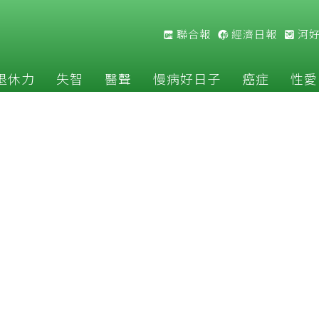
聯合報
經濟日報
河
退休力
失智
醫聲
慢病好日子
癌症
性愛