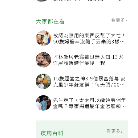
況該換新
看更多
大家都在看
被認為無用的東西反幫了大忙！
50歲婦慶幸沒隨手丟棄的3樣物
品
坪林獨居老翁離世無人知 13犬
守屋護遺體伴最後一程
15歲經營之神3.9億暴富落幕 麥
克風少年蘇友謙：每天領700元
過日子
先生走了，太太可以續領勞保年
金嗎？專家揭遺屬年金怎麼領，
看順位還要看資格
看更多
疾病百科