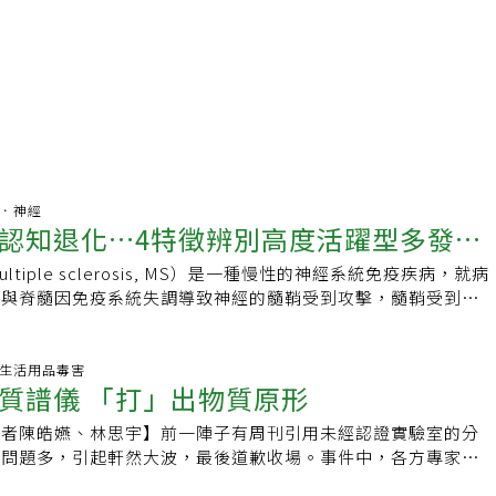
腦部．神經
認知退化…4特徵辨別高度活躍型多發性
tiple sclerosis, MS）是一種慢性的神經系統免疫疾病，就病
腦與脊髓因免疫系統失調導致神經的髓鞘受到攻擊，髓鞘受到損
補及形成疤痕，所謂硬化，就是一塊一塊的疤痕組織，這就是多
由來。臺大醫院神經部主治醫師 楊智超提醒，疾病在整個中樞
反覆的出現，所以每個人發作情況差異很大，每個人所表現的症
話題.生活用品毒害
質譜儀 「打」出物質原形
。大部分多發性硬化症都都會反覆發作，進而造成逐漸的失能及
疾病的活性在病人之間差異性很大。有一部分患者的病程較快，
記者陳皓嬿、林思宇】前一陣子有周刊引用未經認證實驗室的分
改變病程之治療」（disease modifying therapy,
奶問題多，引起軒然大波，最後道歉收場。事件中，各方專家對
速累積身體之殘疾和認知能力的退化。這種疾病的表型被稱為高
器「質譜儀」使用方式有不少討論，之前的假橄欖油事件中，官
y active multiple sclerosis, HAMS）。由於這種表現型較嚴