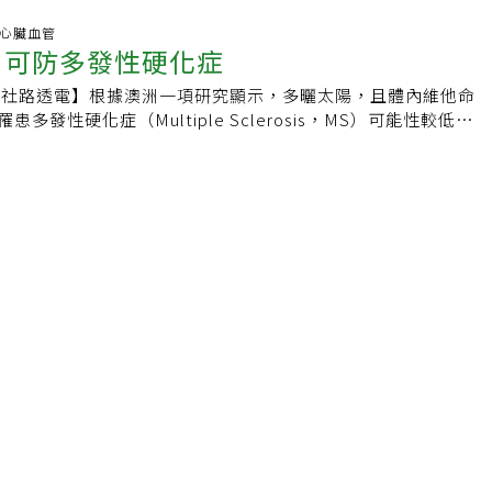
，靠的也是質譜儀。究竟質譜儀是何方神聖？把物質打碎 再分
必須要採取不同的策略。對於高度活躍型多發性硬化症，目前有
s Spectrometer, MS）顧名思義，就是用來分析混合物中各
科.心臟血管
義。有專家提出，如果具有下面其中一種或更多特徵的話。就屬
 可防多發性硬化症
子的訊號強度。質譜儀檢測食品中所含的物質，靠的是將這些物
硬化症：1. 發病5年EDSS已達到4分。2. 一年中有多次復發
、使其帶正電荷，再用偵測到的「電荷質量比」，回推、分析該
。3. 超過2次腦磁共振造影（MRI）出現新的病變或T2中病變
央社路透電】根據澳洲一項研究顯示，多曬太陽，且體內維他命
。簡單比喻質譜儀如何運作。先假想要檢測的物質是一顆「米老
仍出現顯影增強的病變。4. 對一種或一種以上DMT的治療一年
多發性硬化症（Multiple Sclerosis，MS）可能性較低。
頭是由三顆球組合而成。質譜儀分析的第一步，先將米老鼠頭分
那麼，有哪些病人比較有可能發展為高度活躍型多發性硬化症
示，和住在高緯度居民相較，住在近赤道居民較不易罹患多發性
後將這三顆球放到一平台上面，平台下方連接著一道斜坡，斜坡
險因子包括：男性、40歲以上、非裔或拉丁裔的病人，過去有
個理論。「神經學」月刊（Neurology）刊登這份研究報告，
機的風不停吹過。當球往下滾時，最輕的球受側風的影響最大，
發作後無法完全恢復、每次發作的時間間距較短、發作影響較大
魯卡斯及其同僚針對216名成人進行這項研究。這些人在2003-
彎幅度也最大；反之，最重的球因為質量大，不太受風的影響，
功能、小腦、括約肌、認知功能等）、及失能快速惡化。具有這
多發性硬化症初期症狀。他們也找來住在澳洲相同區域近400名對
幅度微小。對照這三顆球的滾動軌跡，發現最輕的球滾動軌跡和
容易成為高度活躍型多發性硬化症。在磁振造影（MRI）影像
及性別上和研究對象都相同，但並沒有罹患MS跡象或症狀。研
次輕的球軌跡和乒乓球一樣，最重的球軌跡則和高爾夫球一樣。
數量與體積（lesion load） 較大，或是追蹤檢查時出現新病
，出現MS初期症狀者在他們一生，暴露「紫外線劑量」一直都
米老鼠頭是由保麗龍球、乒乓球和高爾夫球所組成。同一種離子
疾病的活性較高。 對於高度活躍型多發性硬化症，治療目標和
症狀者，不到一半曾日曬過度，體內的維他命D量也低於沒有罹
譜儀中，可分為三個區域：離子化區、質量分析區和偵測區。離
症病人一樣，我們都希望能儘量達到所謂的NEDA （no
魯卡斯表示，這項研究最主要的訊息是，「常曬太陽，但時間不
真空的環境，科學家將要檢測的樣品放進去後，再將許多高能量
isease activity），也就是沒有疾病活性的跡證。由於病人的疾病較
顧體內維他命D含量及其他健康最佳方式。」
上，讓樣品分子失去電子並離子化、帶正電，同時有些樣品分子
注射藥物對於這類患者來說通常是不足夠的，必需要儘早使用較
後，碎成許多帶電的離子。接著，這些離子碎片會進到質量分析
療效與藥物帶來的風險之間做取捨也是非常重要的考量。對病人
區中會先有一個電場，將離子碎片拉進質量分析區中（就如上述
是一個重大的抉擇，然而，多發性硬化症的每一次發作都有可能
。然後離子碎片會進入一個磁場中，磁場在和離子的電磁交互作
傷，最終影響生活功能。隨著科技進步，藥物治療推陳出新，多
力，讓離子碎片轉彎（就如上述比喻中吹風機吹出的風），質量
再像過去那樣令人束手無策。積極面對疾病，與醫師充分討論後
轉彎幅度越小，質量越小的離子碎片轉彎幅度卻越大，藉由磁
佳治療，才能更有效的控制多發性硬化症。參考資料：1. 漫談