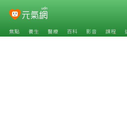
焦點
養生
醫療
百科
影音
課程