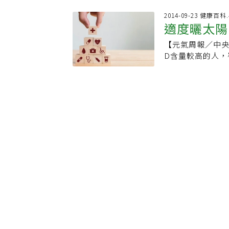
方要驗明油品身分
重，其治療可能
析訊號質譜儀（Mas
2014-09-23 健康百
許多種不同的定
適度曬太陽
種元素或組成分
於高度活躍型多發性
質先以電子打碎
（兩次或更多次）
【元氣周報／中
物質究竟為何物
增大，或在治療下
D含量較高的人，罹患
鼠頭」，米老鼠
以上仍無反應。
先前多項研究顯
解成三顆球，然
呢？研究發現的危
硬化症，也佐證這
的側面則有吹風
較嚴重的發作、
澳洲國立大學學者
因此滾下途中轉
（如影響到運動
2006年間出現
滾動途中轉彎的
些特性的病人比較
照組，他們在年齡
保麗龍球一樣，
中，病灶（白點） 
究發現，平均來說
因此可以回推，
灶的病人，也代表
較少。且有初期
同偵測位置 在質
所有的多發性硬化
患MS的那些人。
子化區是一個全
evidence d
要太長，可能是兼
電子打在樣品身
活躍，第一線的
則會被電子擊打
強效的藥物。在
區，在質量分析
來說，調整藥物
比喻中的斜坡）
造成不可逆的損
用下，會產生推
發性硬化症已不
越大的離子碎片
選擇適合個人的最