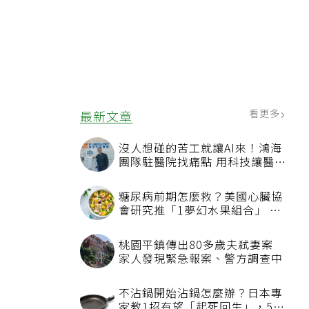
看更多
最新文章
沒人想碰的苦工就讓AI來！鴻海
團隊駐醫院找痛點 用科技讓醫療
更有溫度
糖尿病前期怎麼救？美國心臟協
會研究推「1夢幻水果組合」 酪
梨加它改善血管功能
桃園平鎮傳出80多歲夫弒妻案
家人發現緊急報案、警方調查中
不沾鍋開始沾鍋怎麼辦？日本專
家教1招有望「起死回生」，5情