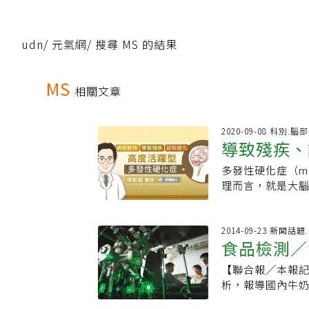
udn
/
元氣網
/
搜尋 MS 的結果
MS
相關文章
2020-09-08 科別.
導致殘疾、
多發性硬化症（mul
硬化症
理而言，就是大
壞之後會進行修
發性硬化症的命名
神經系統隨機及
2014-09-23 新聞
食品檢測／
狀也非常多樣化
殘障。臨床上，
【聯合報╱本報
儘管使用了一種或多種「
析，報導國內牛
DMT），但仍快
報告中的檢測儀
度活躍型MS（highl