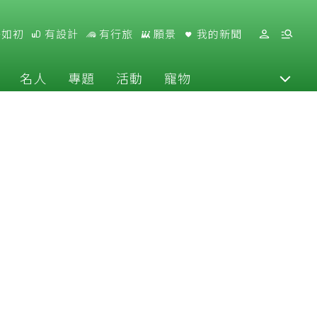
好如初
有設計
有行旅
願景
我的新聞
名人
專題
活動
寵物