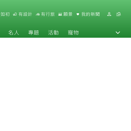
好如初
有設計
有行旅
願景
我的新聞
名人
專題
活動
寵物