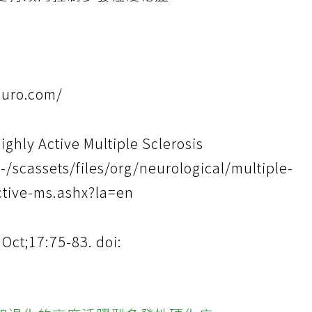
更有效的控制多發性硬化症。
uro.com/
ighly Active Multiple Sclerosis
/-/scassets/files/org/neurological/multiple-
ctive-ms.ashx?la=en
 Oct;17:75-83. doi: