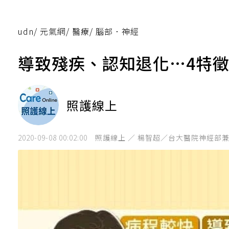
udn
/
元氣網
/
醫療
/
腦部．神經
導致殘疾、認知退化…4特
照護線上
2020-09-08 00:02:00
照護線上 ／ 楊智超／台大醫院神經部