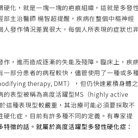
謂硬化，就是一塊一塊的疤痕組織，這就是多發
經部主治醫師 楊智超提醒，疾病在整個中樞神經
個人發作情況差異很大，每個人所表現的症狀也
發作，進而造成逐漸的失能及殘障。臨床上，疾
有一部分患者的病程較快，儘管使用了一種或多
difying therapy, DMT），但仍快速累積身體
型被稱為高度活躍型MS（highly active
 HAMS）。由於這種表現型較嚴重，其治療可能必須要採取不
性硬化症，目前有許多種不同的定義。有專家提
多特徵的話。就屬於高度活躍型多發性硬化症：