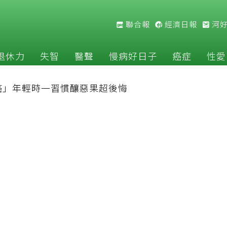
聯合報
經濟日報
河
退休力
失智
醫聲
慢病好日子
癌症
性愛
癌」年輕時一習慣釀惡果超後悔