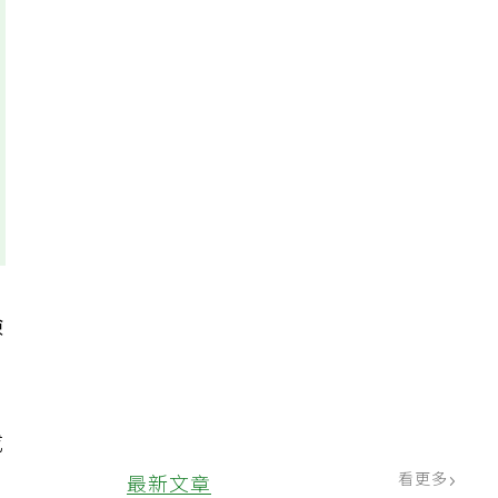
險
、
成
體
看更多
最新文章