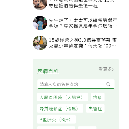
坪林獨居老翁離世無人知 13犬
守屋護遺體伴最後一程
先生走了，太太可以續領勞保年
金嗎？專家揭遺屬年金怎麼領，
看順位還要看資格
15歲經營之神3.9億暴富落幕 麥
克風少年蘇友謙：每天領700元
過日子
看更多
疾病百科
大腸直腸癌（大腸癌）
痔瘡
骨質疏鬆症（骨鬆）
失智症
B型肝炎（B肝）