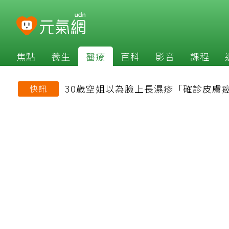
焦點
養生
醫療
百科
影音
課程
30歲空姐以為臉上長濕疹「確診皮膚
快訊