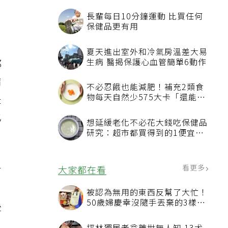
長輩每日10分鐘運動 比買任何
保健品更有用
夏天進出室外和冷氣房溫差大易
生病 醫揭保護心血管簡單6動作
都
病
不必忍餓也能減肥！補充2類食
物每天自然少575大卡「還能吃
是
飽飽的」
也
想延緩老化不必花大錢吃保健品
研究：超市都買得到的1便宜食
品就可以
看更多
大家都在看
有
，
被認為無用的東西反幫了大忙！
50歲婦慶幸沒隨手丟棄的3樣物
後
品