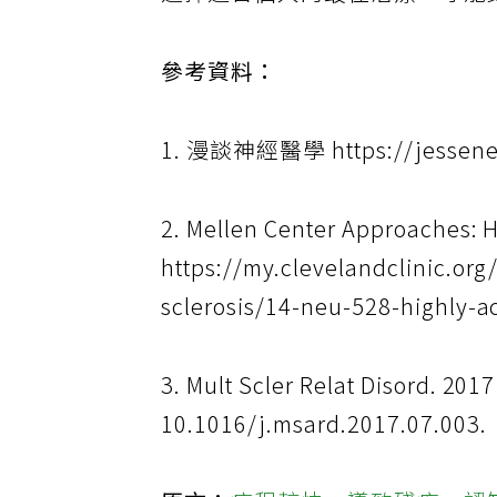
選擇適合個人的最佳治療，才能
參考資料：
1. 漫談神經醫學 https://jessene
2. Mellen Center Approaches: H
https://my.clevelandclinic.org
sclerosis/14-neu-528-highly-a
3. Mult Scler Relat Disord. 2017
10.1016/j.msard.2017.07.003.