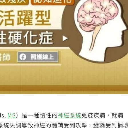
is,
MS
）是一種慢性的
神經系統
免疫疾病，就病
系統失調導致神經的髓鞘受到攻擊，髓鞘受到損