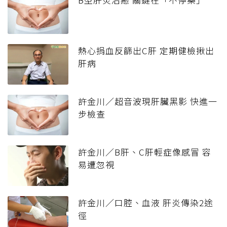
熱心捐血反篩出C肝 定期健檢揪出
肝病
許金川／超音波現肝臟黑影 快進一
步檢查
許金川／B肝、C肝輕症像感冒 容
易遭忽視
許金川／口腔、血液 肝炎傳染2途
徑