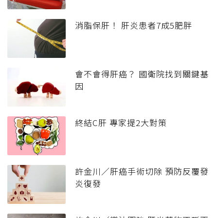
消脂保肝！ 肝炎患者7成5肥胖
會不會得肝癌？ 國衛院找到關鍵基
因
終結C肝 專家提2大對策
許金川／肝癌手術切除 預防反覆發
炎復發