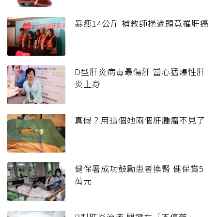
暴瘦14公斤 補教師操過頭竟罹肝癌
D型肝炎病毒最傷肝 當心猛爆性肝
炎上身
真假？用這個她兩個肝腫瘤不見了
健保署成功鼓勵患者換腎 健保賞5
萬元
B型肝炎治癒 關鍵在「不停藥」