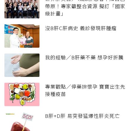
帶原！專家籲整合資源 擬訂「國家
級計畫」
沒B肝C肝病史 義診發現肝腫瘤
我的經驗／B肝藥不藥 想孕好折騰
專業觀點／停藥拚懷孕 寶寶出生先
接種疫苗
B肝+D肝 易突發猛爆性肝炎死亡