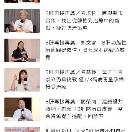
B肝再接再厲／陳培哲：應與縣市
合作，找出從篩檢到治療中的斷
點，擬訂防治策略
B肝再接再厲／鄭文睿：B肝功能性
治癒關鍵價值，降七成肝癌致命威
脅
B肝再接再厲／陳慧玲：母子垂直
感染仍具挑戰 僅1/3高病毒量孕婦
接受治療
B肝再接再厲／簡榮南：建議設共
照網、撰寫「B肝防治白皮書」整
合資源提升追蹤、回診率
世界肝炎日／4成B肝患者不知自己