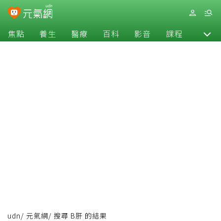
焦點
養生
醫療
百科
影音
課程
退休
udn
/
元氣網
/
搜尋 B肝 的結果