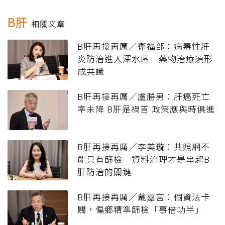
B肝
相關文章
B肝再接再厲／衛福部：病毒性肝
炎防治進入深水區 藥物治療須形
成共識
B肝再接再厲／盧勝男：肝癌死亡
率未降 B肝是禍首 政策應與時俱進
B肝再接再厲／李美璇：共照網不
能只有篩檢 資料治理才是串起B
肝防治的關鍵
B肝再接再厲／戴嘉言：個資法卡
關，偏鄉精準篩檢「事倍功半」