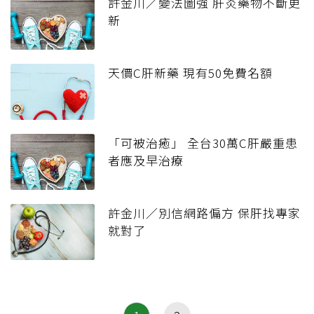
許金川／變法圖強 肝炎藥物不斷更
新
天價C肝新藥 現有50免費名額
「可被治癒」 全台30萬C肝嚴重患
者應及早治療
許金川／別信網路偏方 保肝找專家
就對了