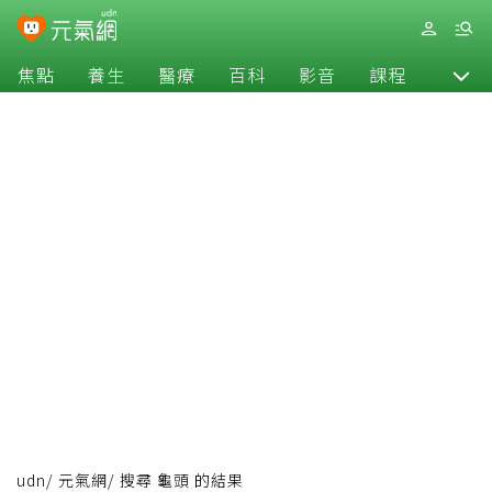
焦點
養生
醫療
百科
影音
課程
退休
udn
/
元氣網
/
搜尋 龜頭 的結果