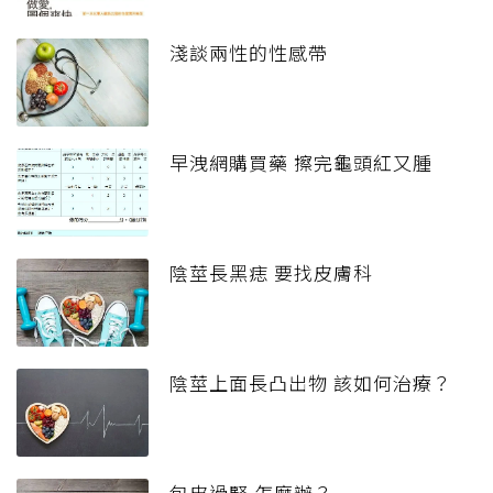
淺談兩性的性感帶
早洩網購買藥 擦完龜頭紅又腫
陰莖長黑痣 要找皮膚科
陰莖上面長凸出物 該如何治療？
包皮過緊 怎麼辦？