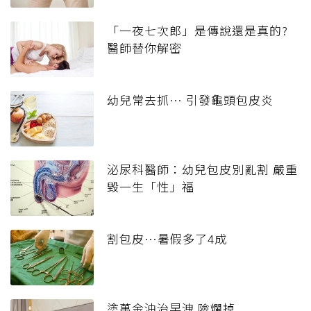
「一夜七次郎」是傳說還是真的?
醫師替你解密
幼兒常去抓… 引發龜頭包皮炎
泌尿科醫師：幼兒包皮別亂割 嚴重
毀一生「性」福
割包皮…暑假多了4成
塗萬金油治早洩 險爛掉