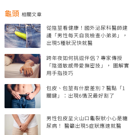
龜頭
相關文章
從陰莖看健康！國外泌尿科醫師建
議「男性每天自我檢查小弟弟」，
出現5種狀況快就醫
跨年夜如何挑逗伴侶？專家傳授
「陰道敏感帶愛撫密技」， 圖解實
用手指技巧
包皮、包莖有什麼差別？醫點「1
關鍵」：出現6情況最好割了
男性包皮呈火山口龜裂狀小心是糖
尿病！ 醫籲出現5症狀應速就醫