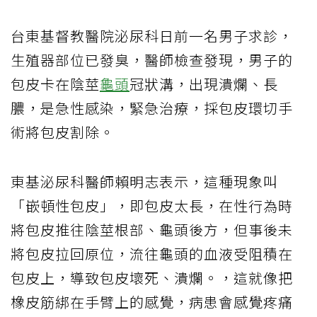
台東基督教醫院泌尿科日前一名男子求診，
生殖器部位已發臭，醫師檢查發現，男子的
包皮卡在陰莖
龜頭
冠狀溝，出現潰爛、長
膿，是急性感染，緊急治療，採包皮環切手
術將包皮割除。
東基泌尿科醫師賴明志表示，這種現象叫
「嵌頓性包皮」，即包皮太長，在性行為時
將包皮推往陰莖根部、龜頭後方，但事後未
將包皮拉回原位，流往龜頭的血液受阻積在
包皮上，導致包皮壞死、潰爛。，這就像把
橡皮筋綁在手臂上的感覺，病患會感覺疼痛