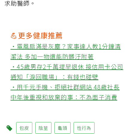
求助醫師。
💪更多健康推薦
‧電風扇滿是灰塵？家事達人教1分鐘清
潔法 多加一物還能防髒汙附著
‧45歲男存2千萬提早退休 接信用卡公司
通知「淚回職場」：有錢也碰壁
‧用千元手機、拒絕社群網站 48歲社長
中年後重視和放棄的事：不為面子消費
包皮
陰莖
龜頭
性行為