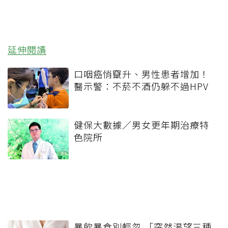
延伸閱讀
口咽癌悄竄升、男性患者增加！
醫示警：不菸不酒仍躲不過HPV
健保大數據／男女更年期治療特
色院所
暴飲暴食別輕忽 「突然渴望三種