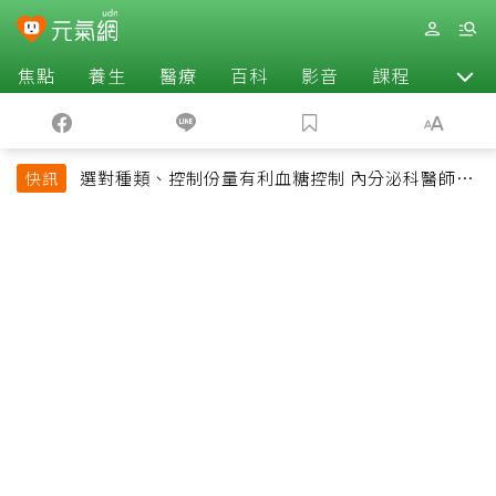
焦點
養生
醫療
百科
影音
課程
退休
選對種類、控制份量有利血糖控制 內分泌科醫師最
快訊
常吃的4種水果