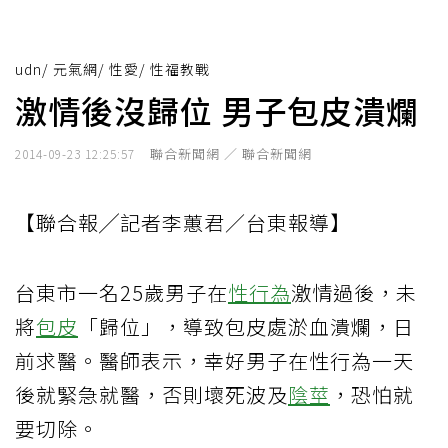
udn
/
元氣網
/
性愛
/
性福教戰
激情後沒歸位 男子包皮潰爛
聯合新聞網 ／ 聯合新聞網
2014-09-23 12:25:57
【聯合報╱記者李蕙君／台東報導】
台東市一名25歲男子在
性行為
激情過後，未
將
包皮
「歸位」，導致包皮處淤血潰爛，日
前求醫。醫師表示，幸好男子在性行為一天
後就緊急就醫，否則壞死波及
陰莖
，恐怕就
要切除。