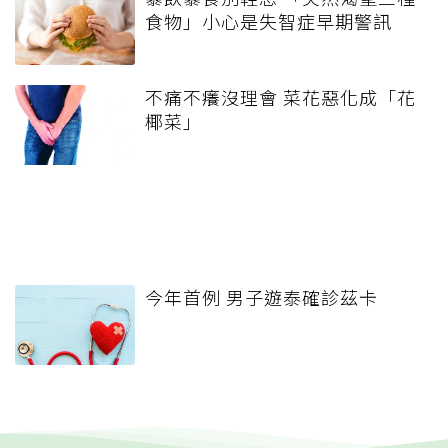
食物」小心是失智症早期警訊
不痛不癢沒理會 菜花惡化成「花
椰菜」
今年首例 男子遊泰確診茲卡