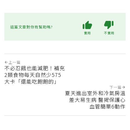
這篇文章對你有幫助嗎?
實用
不實用
上一篇
不必忍餓也能減肥！補充
2類食物每天自然少575
大卡「還能吃飽飽的」
下一篇
夏天進出室外和冷氣房溫
差大易生病 醫揭保護心
血管簡單6動作