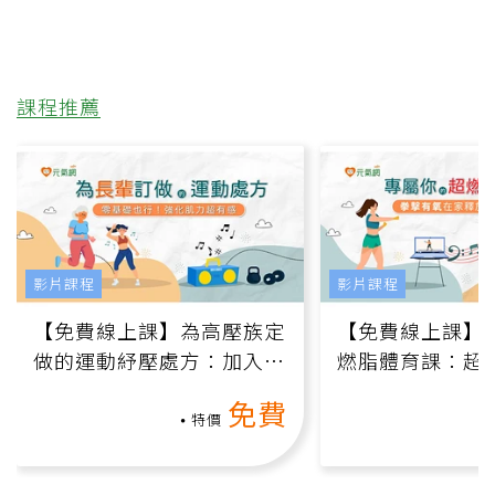
課程推薦
影片課程
影片課程
【免費線上課】為高壓族定
【免費線上課】
做的運動紓壓處方：加入行
燃脂體育課：超
動、增肌、互動元素，0基
氧」高壓族在家
免費
礎也能做！
負擔
特價