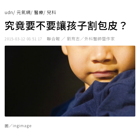
udn
/
元氣網
/
醫療
/
兒科
究竟要不要讓孩子割包皮？
聯合報 ／ 劉育志／外科醫師暨作家
2015-03-12 08:51:17
圖／ingimage