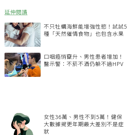
延伸閱讀
不只牡蠣海鮮能增強性慾！試試5
種「天然催情食物」也包含水果
口咽癌悄竄升、男性患者增加！
醫示警：不菸不酒仍躲不過HPV
女性36萬、男性不到5萬！健保
大數據揭更年期最大差別不是症
狀