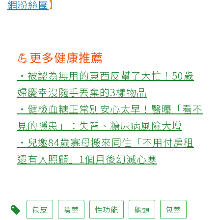
網粉絲團
】
💪更多健康推薦
‧被認為無用的東西反幫了大忙！50歲
婦慶幸沒隨手丟棄的3樣物品
‧健檢血糖正常別安心太早！醫曝「看不
見的隱患」：失智、糖尿病風險大增
‧兒邀84歲寡母搬來同住「不用付房租
還有人照顧」1個月後幻滅心寒
包皮
陰莖
性功能
龜頭
包莖