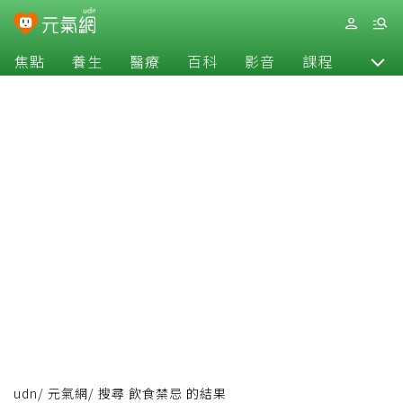
焦點
養生
醫療
百科
影音
課程
退休
udn
/
元氣網
/
搜尋 飲食禁忌 的結果