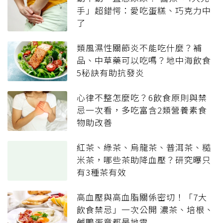
手」超錯愕：愛吃蛋糕、巧克力中
了
類風濕性關節炎不能吃什麼？補
品、中草藥可以吃嗎？地中海飲食
5秘訣有助抗發炎
心律不整怎麼吃？6飲食原則與禁
忌一次看，多吃富含2類營養素食
物助改善
紅茶、綠茶、烏龍茶、普洱茶、糙
米茶，哪些茶助降血壓？研究曝只
有3種茶有效
高血壓與高血脂關係密切！「7大
飲食禁忌」一次公開 濃茶、培根、
鹹鴨蛋竟都是地雷