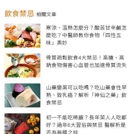
飲食禁忌
相關文章
寒涼、溫熱怎麼分？酸苦甘辛鹹怎
麼吃？中醫師教你食物「四性五
味」奧妙
骨質疏鬆飲食4大禁忌！高糖、高
鈉食物傷害心血管也加速骨質流失
山藥變黑可以吃嗎？吃山藥會性早
熟、致乳癌？解析「神仙之藥」飲
食禁忌
初一不能吃稀飯？長年菜人人吃都
好？過年6大習俗與禁忌 醫解析是
否為無稽之談