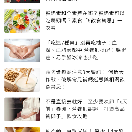
蛋奶素和全素差在哪？蛋奶素可以
吃蒜頭嗎？素食「6飲食禁忌」一
次看
「吃這7種藥」別再吃柚子！血
壓、血脂藥都中 營養師提醒：腸胃
差、易手腳冰冷也少吃
預防骨鬆需注意3大警訊！ 保骨大
作戰，破解常見補鈣迷思與相關飲
食禁忌！
不是直接去就好！至少要凍卵「x天
前」養卵，營養師認證「打造高品
質卵子」飲食攻略
動不動一直想尿尿！ 醫揪「4大兇