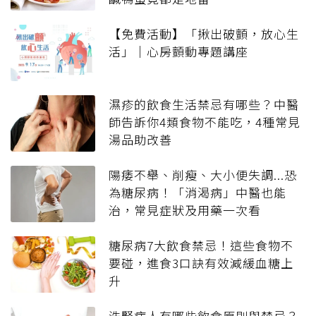
【免費活動】「揪出破顫，放心生
活」｜心房顫動專題講座
濕疹的飲食生活禁忌有哪些？中醫
師告訴你4類食物不能吃，4種常見
湯品助改善
陽痿不舉、削瘦、大小便失調...恐
為糖尿病！「消渴病」中醫也能
治，常見症狀及用藥一次看
糖尿病7大飲食禁忌！這些食物不
要碰，進食3口訣有效減緩血糖上
升
洗腎病人有哪些飲食原則與禁忌？