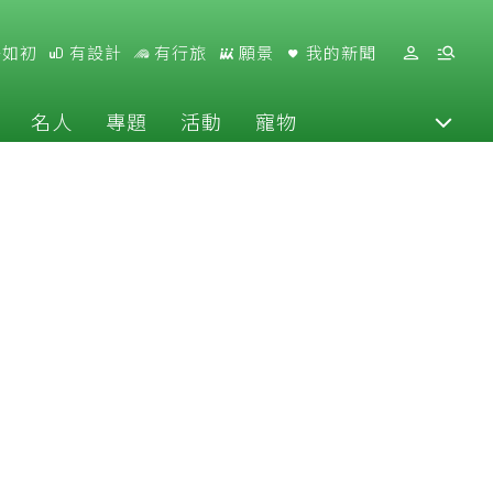
好如初
有設計
有行旅
願景
我的新聞
名人
專題
活動
寵物