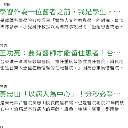
，一定要記得拿起聽診器來聽一下病患呼吸狀況。民眾如果咳嗽
主題圈 📍觀看影音&gt;&gt;慢病好日子YouTube 📍專屬訂閱
竹醫院於2011年7月改制為台大醫院新竹分院，肩負「提供急
杏林．診間
基層診所看診、用藥兩、三次都沒有改善，建議一定要到大醫院
學習作為一位醫者之前，我是學生，也
好日子電子報 📍追蹤加入&gt;&gt;慢病好日子-一起最愛問粉絲團
足在地民眾醫療需求」的使命；2021年1月1日，台大醫院將新
才能找到真正原因、及早用藥。【慢病主題館】名家專欄台灣胸
區分院、竹東分院三家分院正式整併，成為「新竹台大分院」。
學會台灣胸腔暨重症加護醫學會關心肺部疾病醫療照護最新資
週是繼續各醫學院各校分享「醫學人文的教與學」的討論，這次
不急躁 重訓健身減壓作為醫院管理者，余忠仁在工作上講求實事
全球新興疫情，結合國內外胸腔病科醫師，致力提高胸腔疾病暨
生團隊發表。小兒科陳教授以兩則故事說出將「拒絕檢查或治
定要找出問題，務實分析並求得解方，但凡事保持靜心，絕對不
教學與研究水準。官方網站｜Facebook｜更多文章【加入
或家屬的標籤之前，醫者需要先學習「傾聽」與「同理」，要了
靜分析問題，推動方案執行。醫師的工作壓力不小，余忠仁說，
社團】肺纖維化（菜瓜布肺） 慢病好日子邀請病友及家屬加入社團，
的，病家需要時間去消化與理解，考量病人與家人的心情與接受
習慣，每周會到健身房重訓健身，如今重訓已六年多，在專業教
其他病友罹病經驗、生活小撇步，還能提出問題，也會不定期提
安排。同時呼籲耐心與詳盡的專業病情說明，也需要在醫療系統
袖開講
水，對紓壓有正向回饋。此外，他也養成定時睡覺的習慣，照著
王功亮：要有醫師才能留住患者！台東
我們一起勇敢面對疾病，與肺纖維化共存！【慢病好日子】糖友
以及病家的理性溝通中，才能長遠的繼續下去。→想看本文一位
，有助於靜心，心情放鬆了，壓力減輕，自然就能達到養身功
，不吃早餐會影響血糖控制嗎？為什麼洗腎的人會便秘？有什麼
學生寫出她在照護生死一線間的柔弱生命，所感受到的各種衝
醫療網絡核心余忠仁表示，整併後的三院區透過業務整合、資源
為台東唯一區域級教學醫院，擔任重度級急救責任醫院，肩負地
後送，心臟外科急症零轉出
？提供最接近病友真實疑問的慢病衛教資訊，與您一起好好過慢
一位醫學二年級學生寫出在還沒有進入臨床階段的醫學生由課堂
，發揮綜效。位於新竹市的新竹醫院主要提供重度級急重症醫療
，也是台東人急重症最信賴的在地醫院。」因為台東馬偕醫院院
題&gt;&gt;慢病好日子主題圈 📍觀看影音&gt;&gt;慢病好日子
自己對「醫學人文」的學習脈絡，忠實的分享這階段的學生的領
竹北院區以轉譯醫學研究、創新醫材及藥品研發為主，並提供急
的付出，讓台東馬偕成為「台東人急重症不需後送」的醫院。婦
。希望各醫學院校對醫學人文的教與學的經驗分享，可以使台灣
質健檢及國際級特色醫療服務；生醫醫院竹東院區將加強其高
手術專家 68歲王功亮臉上常掛笑容，40年前高醫第一名畢業
絲團
上一層樓。作為一名大二的醫學生，對醫學專業的認識，微小而
醫療與精神醫療等照護服務。新竹台大分院三院各有特色，也各
北馬偕醫院婦產科服務，且專研婦癌治療。王功亮表示，婦產科
袖開講
「醫學人文」的體驗和接觸上，藉著敘述自己的學習脈絡，我記
黃忠山「以病人為中心」！分秒必爭搶
要成為醫學中心可不容易，余忠仁說，「把病看好」只是基本，
望、期待與歡笑，這和他的個性相仿，也因為阿嬤罹患婦癌，促
、感受和目標。我在大二修習了「醫療與社會」的課程，因為醫
療網絡的核心，當地區醫療院所的領頭羊，具完整的醫事人員培
究。之後王功亮到美國進修，學成歸國後即接下台北馬偕婦癌部
人身體與身體的健康，與社會環境也習習相關。在課程中，涵蓋
是東元綜合醫院黃忠山院長的座右銘，也是醫院創院27年的核
負重度級急救醫院重任
創新。整合地方 將擴大分級醫療成為醫學中心後，余忠仁說，
偕婦癌化療及腹腔鏡手術。10年前並引進達文西機械手臂微創
法律、社會學與倫理學在醫療領域的實踐與應用。當中，倫理學
山心中，治病是不分病人的年齡、膚色、種族、貧富，都應當一
方現有資源做整合，擴大與深化分級醫療及偏鄉醫療照顧；在教
科權威、達文西手術專家。郭台銘兩個女兒都他接生台灣30多
生的。我不是一個擅長用中性的詞彙描述事件的人。但是醫學倫
本質，是為病人減輕痛苦與延續生命，因此以病人為中心設身處
希望擴大師資培訓，成為南桃園及竹竹苗最完善的醫學中心訓練
年近40萬名新生兒，台北馬偕每月就接生900多個，王功亮
都必須客觀而貼近事件。因此，在認識有關病人自主權、生命末
能真正照顧到病人的生理健康與心理安慰。 緊急轉診 竹縣救命
育的師資培訓輔導機構，設置國考級OSCE考場，通過一般醫學
接生許多寶寶，不少人指定馬偕生產，像鴻海創辦人郭台銘與曾
醫療的資源分配，乃至死刑犯的器官捐贈等議題時，我用了不少
20、30年前的竹北並不像現今是繁華的都會，甚至是醫療資源
染科