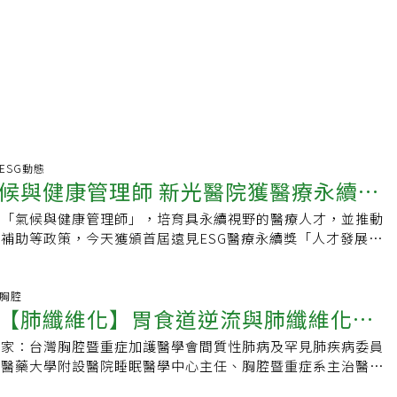
健康ESG動態
候與健康管理師 新光醫院獲醫療永續獎
創「氣候與健康管理師」，培育具永續視野的醫療人才，並推動
補助等政策，今天獲頒首屆遠見ESG醫療永續獎「人才發展組
勝茂表示，醫療核心是對人的關懷，「唯有讓員工感到幸福與被
真正溫暖的醫療環境。」該院除積極培育永續人才，也推動家庭
安心兼顧事業與家庭。前述獎項全台共36家醫院、83件方案角
吸胸腔
【肺纖維化】胃食道逆流與肺纖維化是
家醫院、26件方案獲獎。侯勝茂表示，院方從育嬰補助至心理健
提供員工多項福利措施，致力打造友善職場，員工是醫院最寶貴
專家：台灣胸腔暨重症加護醫學會間質性肺病及罕見肺疾病委員
吃完藥腸胃很不舒服，請問要回胸腔科
員工安心、安身，他們才能安心、用心照顧至新光醫院就醫的每
國醫藥大學附設醫院睡眠醫學中心主任、胸腔暨重症系主治醫師
院副院長洪子仁表示，該院今年5月1日起，再調升全院輪值三
胃腸肝膽科？又要如何顧肺又顧胃？
覺得胃食道逆流是肺纖維化的併發症，當胃酸上溢到肺部，導致
.5%，新進輪值三班護理人員薪資從每月4萬7870元，提升至每