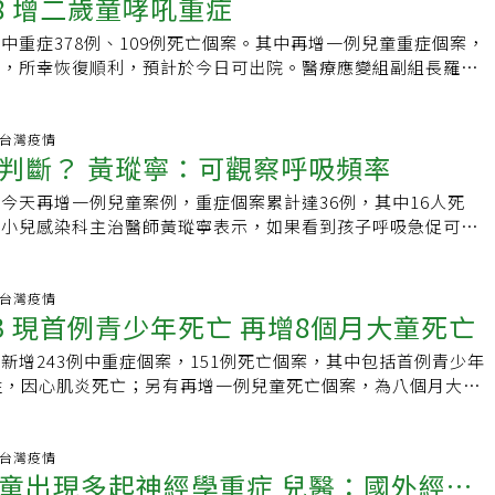
標舞，著迷舞姿美感、下工夫勤練，在台北馬偕服務時還辦國標
8 增二歲童哮吼重症
在本土五○三四例死亡個案中，其中四一九六例在今年死亡，占
的代表，藉著組內辯論，認識彼此主張的異同；也有小組更進一
要今年76歲的黃忠山，歷經人生的起起落落，認為人要活得健康
舞，到台東馬偕擔任院長，曾在年終忘年會活動表演，優雅身
一八一例死亡案例，一○二例男性、七十九例女性，介於廿多歲
以學者的理論或觀點為底，做成短講，上台報告，最後進行綜合
要過得快樂、過得滿足就夠了。」因此「生活簡單、樂天知
中重症378例、109例死亡個案。其中再增一例兒童重症個案，
讓同仁驚嘆不已。王功亮表示，跳國標是從學生時代一直保留的
皆屬重度感染個案。最年輕的廿多歲男性，有慢性病史，無接種
致途徑習得的知識，強度和深度或有差異。以我們小組來說，初
養生祕訣。雖然黃忠山已屆退休，他仍堅持常到醫院關心病人，
迫，所幸恢復順利，預計於今日可出院。醫療應變組副組長羅一
始是跳土風舞，後來看到學長跳國標舞，發現國標舞基本動作要
幸死亡，死因為新冠肺炎、心衰竭併心因性休克；另有二名卅多
題上沒有太多的來回詰問。同學以個人準備的資料為底發表，其
到他穿著白袍，俯身與等候看診的病人攀談，黃忠山說，把病人
案包括262例中症、116例重症。其中兒童重症為2歲男童，無
舞步，但音樂間舉手投足、跨步舞蹈，必須運用各部位肌力，是
一男一女，分別有神經系統疾病、癌症等。中重症新增四○二
對發言表達贊同或補充，如果意見一致，則進行總結或延伸討
病人及家屬臉上的笑容，就有一股能量支持著他繼續服務。在院
日出現發燒、咳嗽症狀，到診所快篩陽性確診。返家居家照護，
動，自此勤練。年輕時熱中學舞，為王功亮身體健康打下基礎，
例中症、一六○例重症。昨新增二例兒童重症，一歲男童出現哮
期末時，我們回顧這半年的討論課，卻一致覺得，箇中不少爭議
裡，黃忠山總是瞇著眼、掛著笑容，親切地問候每位認真工作的
現喘鳴聲、咳嗽、呼吸有雜音、聲音沙啞等症狀。6月4日因呼吸
炎.台灣疫情
動流汗，也舒緩工作壓力，到台東後較少外出跳舞，偶爾與妻子
，五月廿九日發燒、咳嗽、流鼻水、聲音沙啞，隔日快篩陽，卅
。由是，我們對既有的討論紀錄上，做了一次梳理，將問題和回
為，大家給他的正能量，是他笑口常開的主因，彼此不衝突，卻
判斷？ 黃瑽寧：可觀察呼吸頻率
因呼吸窘迫，插管住加護病房並使用呼吸器。住院期間使用類固
保持運動習慣，每天會上跑步機快走運動。「身心健康都很重
胸凹，送急診呼吸窘迫插管，在加護病房使用瑞德西韋、類固醇
節目的形式呈現，並錄影剪製成十分鐘的短片，作為這學期的期
山提出個人養生撇步，強調心情愉悅最重要，日常生活應注意一
德西韋的藥物治療，6月11日拔管移除呼吸器，預計今日可出
，他從年輕時打底，不熬夜，保持規律運動習慣，培養肌耐力，
管，六月九日康復出院。另一為六歲男童，無慢性病史，六月十
今天再增一例兒童案例，重症個案累計達36例，其中16人死
對以陳述性、條列式為主的知識時，第一回陌生，梳理脈絡或嘗
少喝含糖飲料，避免攝取過多糖分，對於健康會有正向影響，每
歲以下兒童重症共50例，其中包括腦炎十八例、肺炎九例、敗血
分鐘，飲食正常、餐食不過量，控制體重、節制甜食、戒消夜，
瑞ＢＮＴ，隔日因接觸者身分快篩陽，六月十二日發燒到卅九
院小兒感染科主治醫師黃瑽寧表示，如果看到孩子呼吸急促可透
，第二回再檢驗時，加入夥伴不同角度的觀照與心得分享，第三
水分，幫助身體新陳代謝。還要多運動，黃忠山說，像他上了年
、家中死亡五例、MIS-C八例、共病二例；其中十七例死亡。
喝刺激性飲料。學習樂觀面對生活中的一切，做自己喜歡的事，
腹瀉，六月十三日呼吸困難送急診，有胸凹、喘鳴聲，胸部Ｘ光
呼吸次數，11個月以下嬰兒每分鐘呼吸超過50次，特別是退燒
的意見交會。這種反覆轉化與表達的練習，我覺得很深刻，也視
事打球、快跑等激烈運動，散步則是一項不錯的運動方式，尤其
年輕為40多歲男性個案，曾接種三劑疫苗，本身有酒精性疾
驗累積、看得更多，更能樂觀處事。「信仰很重要！」王功亮強
窘迫插管用呼吸器，住加護病房，使用瑞德西韋、類固醇，目前
就是緊急送醫的時機。黃瑽寧表示，新冠肺炎在兒童表現上，台
習與豫備。最後，回顧這學期在演講與討論課上，關於生命倫理
數時，只要保持規律的生活習慣，不暴飲暴食，搭配舒緩柔和的
性確診、5月26日因呼吸衰竭和心血管病變過世。今天新增死亡個
上就有寄託、有倚靠、有平安，生活中遇到挑戰，透過信仰就可
療中。國內兒童重症累計六十一例，十七例死亡，其中腦炎廿一
狀約32%，有症狀的68%中，發燒和咳嗽是是兒童染疫的主要
炎.台灣疫情
並以知識、技能與情意三個面向，紀錄現階段的我，如何看待學
身體健康，但別忘了開朗的心，才是讓腦袋與心情年輕有活力的
性病史、66人未完整接種三劑疫苗、60人超過80歲。103位有
當年得知派任台東，他就覺得是上帝旨意，「哪裡有需要，就往
43 現首例青少年死亡 再增8個月大童死亡
支氣管炎）十二例、哮吼六例、敗血症三例、家中死亡五例、
佔一半以上；因此發燒就去快篩通常不會漏掉。居家照護時孩童
要性。●知識面上：體認醫療與臨床潛在的困境、社會變遷下對
案●年齡：76歲●專長：婦產科、醫務管理●學歷：中國醫藥
日到死亡間距，30%為發病內3天死亡，比例降低，中位數7天
後半段到台東、完成神交付的使命，非常開心、不後悔。王功亮
共病二例。
，可先使用退燒藥。使用退燒藥後發現孩子可以「討拍、討抱、
的轉化，透過學習與思考生命倫理而有所豫備。●技能面上：了
立陽明大學醫管所●經歷：東元綜合醫院院長、私立康乃薾雙語
長趨勢。
新增243例中重症個案，151例死亡個案，其中包括首例青少年
8歲●專長：婦產科、專研婦癌治療、達文西手術●學歷：高雄
示精神、體力恢復，較無大礙；但用了退燒藥還不退燒，就是大
期未來運用相關知識進行分析、決策與行為，並改善現況。●情
病人的一句話●以病人為中心的全人照護，成為大新竹的健康守
性，因心肌炎死亡；另有再增一例兒童死亡個案，為八個月大女
明大學醫務管理研究所●現職：台東馬偕醫院院長、馬偕醫學院
題，可能是腦炎前兆，「不是發燒而腦袋壞掉，而是腦受傷才導
學習的過程中，反思個人信念，練習評價各種觀點，以期能公
冠病毒感染併敗血症死亡。醫療應變組副組長羅一鈞表示，中重
醫院婦產科主任●經歷：台灣婦產科內視鏡暨微創醫學會理事
」，要立刻就醫。另外，在家也要預防脫水，可加鹽、加蜂蜜都
人的權利。註1：四核心價值與八分配原則註2：六項建議●最
括中症124例、重症119例。死亡151例中，個案年齡介於0歲至
學會理事長、中華民國婦癌學會理事長、台灣癌症醫學傑出獎給
補充水分，避免因為脫水需住院。黃瑽寧也表示，呼吸部分也是
e benefits）、●醫療工作者優先（prioritize health
未打滿三劑疫苗、87人80歲以上、146人具有慢性病史。死亡個
炎.台灣疫情
信任台東馬偕，樂觀面對生活。
看到孩子呼吸急促可看時鐘算每分鐘呼吸次數，特別是退燒後還
先到先得（do not allocate at first-come）、●對證據負責
童出現多起神經學重症 兒醫：國外經驗
案，為八個月大女嬰，有先天泌尿系統疾病。5月31日發燒，疑
醫的時機。