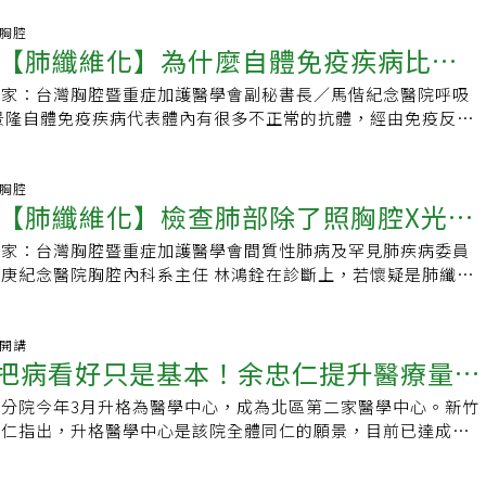
產生肺纖維化，但目前尚未有實驗證明兩者具有直接因果關係，
，預計年增支出3900萬元，新進護理人到職第一個月提供簽約獎金7
，約有六、七成肺纖維化患者，同時患有胃食道逆流，故視為共
吸胸腔
金、單位績效獎金，白班護理人員平均薪資可達6萬3300元，
【肺纖維化】為什麼自體免疫疾病比較
。若有其他共病（例如：肺高壓、肺癌、心血管疾病、睡眠呼吸
年免費住宿等福利措施，強化護理人員留任誘因。近期急診壅
維化患者，病情較為複雜，建議患者先於胸腔科看診。如出現胃
症醫療面臨壓力。洪子仁表示，此現象凸顯護理人力不足，造成
專家：台灣胸腔暨重症加護醫學會副秘書長／馬偕紀念醫院呼吸
纖維化？
醫師將安排胃鏡檢查，並照會胃腸肝膽科醫師，找出造成胃食道
床時間延長。新光醫院2023年11月至今年5月調薪幅度超過
景隆自體免疫疾病代表體內有很多不正常的抗體，經由免疫反應
，對症下藥。基本上，治療方面將減少會增加胃酸的藥物，且開
提升待遇與福利，吸引更多醫護加入，也呼籲政府應提高健保總
器官（例如：結締組織、關節、肌肉、皮膚、血管等），並產生
中和胃酸。日常生活方面，患者也應避免接觸刺激性食物、菸、
上，保障點值0.95以上，穩定財務韌性，讓醫療機構能加碼回饋
免疫疾病的抗體也可能會對抗肺臟，造成肺部慢性發炎，最後變
能有效控制胃食道逆流。【慢病主題館】名家專欄台灣胸腔暨重
光醫院導入人工智慧（AI）技術，優化就醫流程、減輕醫護負
見造成肺纖維化的風濕免疫疾病包括硬皮症、皮肌炎、紅斑性狼
吸胸腔
灣胸腔暨重症加護醫學會關心肺部疾病醫療照護最新資訊，並持
【肺纖維化】檢查肺部除了照胸腔X光/
應商與合作夥伴簽署ESG綠色採購合作備忘錄，承諾優先選用環
風濕性關節炎等。在上述引發肺纖維化的自體免疫疾病中，又以
疫情，結合國內外胸腔病科醫師，致力提高胸腔疾病暨重症醫療
產品，共建永續醫療供應鏈。院方表示，面對全球永續浪潮，未
進展也最快，其次是皮肌炎、紅斑性狼瘡、乾燥症、類風濕性關
水準。官方網站｜Facebook｜更多文章【加入Facebook社
專家：台灣胸腔暨重症加護醫學會間質性肺病及罕見肺疾病委員
斷層掃描(LDCT)是否需要聽診？為什麼
人才培育、醫療創新、環保節能與社會關懷，為醫療產業與社會
患自體免疫疾病合併肺纖維化，呼吸攝取氧與排除二氧化碳的功
瓜布肺） 慢病好日子邀請病友及家屬加入社團，在這不但能了
庚紀念醫院胸腔內科系主任 林鴻銓在診斷上，若懷疑是肺纖維
變。
都很高。【慢病主題館】名家專欄台灣胸腔暨重症加護醫學會台
經驗、生活小撇步，還能提出問題，也會不定期提供醫療知識，
，傳統確診方式為開刀取肺部切片檢體、進行化驗，但病患須承
護醫學會關心肺部疾病醫療照護最新資訊，並持續關注全球新興
面對疾病，與肺纖維化共存！【慢病好日子】糖友早上出門太匆
以現在醫師較傾向安排高解析度電腦斷層掃描做檢查。至於肺阻
外胸腔病科醫師，致力提高胸腔疾病暨重症醫療之診療、教學與
影響血糖控制嗎？為什麼洗腎的人會便秘？有什麼助排便的好方
主要檢查方式為「肺功能檢查」，檢查重點在肺活量、呼吸流速
袖開講
｜Facebook｜更多文章【加入Facebook社團】肺纖維化
k／把病看好只是基本！余忠仁提升醫療量
友真實疑問的慢病衛教資訊，與您一起好好過慢病日子！ 📍瀏
做診斷，對於肺纖維化病患，醫師聽診時很常聽到「囉音」
病好日子邀請病友及家屬加入社團，在這不但能了解其他病友罹
慢病好日子主題圈 📍觀看影音&gt;&gt;慢病好日子YouTube 📍專
s），有人說，這像水泡破掉的聲音，也有人形容像魔鬼氈被撕開的聲
撇步，還能提出問題，也會不定期提供醫療知識，讓我們一起勇
分院今年3月升格為醫學中心，成為北區第二家醫學中心。新竹
成守護民眾健康的護國神山
;慢病好日子電子報 📍追蹤加入&gt;&gt;慢病好日子-一起最愛問粉
塞，聽診聲音分兩種，若呼吸道狹窄、阻塞，便容易產生「喘鳴
肺纖維化共存！【慢病好日子】糖友早上出門太匆忙，不吃早餐
忠仁指出，升格醫學中心是該院全體同仁的願景，目前已達成階
es），有點像氣喘發作的聲音，當肺泡出了問題，呼吸聲就會比較
嗎？為什麼洗腎的人會便秘？有什麼助排便的好方法？提供最接
來將努力爭取擴建湳雅院區，加速生醫醫院二期工程施工進度，
維化、肺阻塞的發生部位、病灶不同，治療策略當然也就不一
慢病衛教資訊，與您一起好好過慢病日子！ 📍瀏覽專題
精進醫療服務品質，成為守護新竹地區民眾健康的「護國神