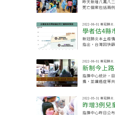
昨天新增八萬八
官陳時中表示，
死亡個案包括兩
較低的中南部縣
醫，在家死亡，
療照顧水準應該
案例。北降南升 
層診所照顧，加
市、台東縣、彰
2022-06-01 新冠肺
七，顯示「輕重
學者估4縣
致，「中南部還
診所，相信隨著
別為新北市一萬
升。林口長庚醫
新冠肺炎本土疫情
月
桃園市九五六八
病，專責病房與
指出，台灣因快篩
南部明顯往上竄
床，導致新重症
少8個縣市確診率
市累積通報率分
放寬解隔離標準
縣仍小於6%，需
蓮縣等累積通報
指揮中心應多做
到100人跳升到
2022-06-01 新冠肺
市、高雄市、台
新制今上路
解隔的重症病患
最大。陳秀熙根據
計，全國染疫率
與間接的重症死
分之十五點二，
指揮中心統計，
縮」，如果這兩件
率明顯較低，台
擔，並讓癌症等
基隆市、台北市、
六。指揮官陳時
中心宣布，自今
竹市、宜蘭縣、花
始上升，主要與
口長庚護理部主
趨勢。至於台中市
率則約百分之六
萬，短期內仍無
2022-05-31 新冠肺
高峰期，未來是
昨增3例兒
十二，曲線才可能
要退燒一天後，Ｐ
率、無症狀及輕
是最小個案昨新
達十五天，追蹤Ｐ
不同。陳秀熙表示
指揮中心昨日公
嬰為早產兒，有