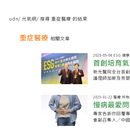
udn
/
元氣網
/
搜尋 重症醫療 的結果
重症醫療
相關文章
2025-05-06 ESG.
首創培育氣
新光醫院全台首
首獎
護理師加薪及育嬰
首獎」，院長侯
支持，才能打造
友善政策，讓員工
2025-01-22 醫療.呼
慢病最愛問
逐，最終選定18
康支持服務等，
專家告訴你回覆
什麼關係？
的資產，唯有讓
會副召集人／中
一位病患。新光醫
看診還是到
杭良文過去大家
班護理人員薪資6