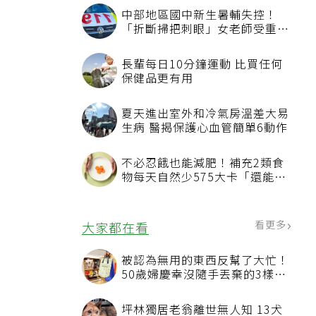
中部地區國中新生暑輔失控！
「折斷掃把刺眼」女老師受重傷
恐失明
長輩每日10分鐘運動 比買任何
保健品更有用
夏天進出室外和冷氣房溫差大易
生病 醫揭保護心血管簡單6動作
不必忍餓也能減肥！補充2類食
物每天自然少575大卡「還能吃
飽飽的」
看更多
大家都在看
被認為無用的東西反幫了大忙！
50歲婦慶幸沒隨手丟棄的3樣物
品
坪林獨居老翁離世無人知 13犬