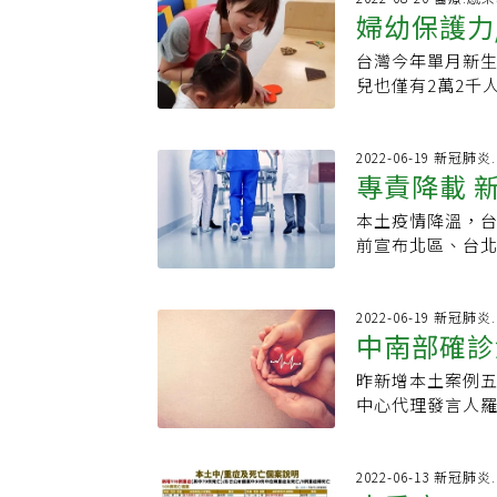
示範中心評鑑，
馨瑩的2個女兒，
婦幼保護力
心思，分別熟悉語句、
嚴重缺乏地區，
空間不足問題，
功亮幾乎每天都
當COVID-1
27個寒暑裡，始
「湳雅院區」，
患者已大幅減少。
台灣今年單月新
毒疫苗擴大
配置？學者們提出
救責任醫院的重
期工程進度。面積
台東要做事」，
兒也僅有2萬2千
價值、八分配原則
旁，因此大新竹
為有償撥用，市
指定名醫投入後山
揚著濃濃的婦幼
過揀擇，也很難
況讓東元訓練出
工程，病床約15
醫院規模都差不
選區（三重、蘆洲
聚，反而讓民眾
讓每一條寶貴的
議中心，一期大樓
者，因為缺醫師或
助，至今1463
2022-06-19 新冠肺
獲得資源。而當以「完
唯一的重度級急
能。余忠仁小檔案
專責降載 
讓馬偕不一樣嗎？
生兒身上、1億2
時，則可能凌駕
域教學醫院，獲得
腫瘤學、超音波
貨，提供高品質
縮減，今年新生兒
或地區的醫療量
護品質」認證，院
本土疫情降溫，
分院院長學歷：
急症，當年心臟科
件後，希望為新
在這裡，我感受
重大外傷及緊急
前宣布北區、台
灣大學管理學院管
少外轉風險，只
三寶媽，孕期前
「倫理道德」與
是婦產科醫師，
花費至少二周，
生醫園區分院院
幫患者手術。患
病毒疫苗、百日
能定性或定量的
的婦幼專科醫院
不再是專責病房
腔暨重症加護醫
團隊。王功亮過
受薪族的壓力。
標提供詮釋或指
出血、昏迷、高
中心要求雙北、
2022-06-19 新冠肺
為醫學中心，將
高品質醫院，達
為從過去經驗，
需求與資源分配
中南部確診
驗，因此讓許多
病房，後續因應
陳學梅
備，透過評鑑提升
此外，對三重蘆
或陪同就診的經
團隊「醫療服務
副院長洪子仁表
任醫院評定。提供
她以疫情期間兒
昨新增本土案例
部官員，面對醫
人時，黃忠山深
房比率應可再降
時遠距視訊醫療
北市就醫，對父
中心代理發言人
學對其他理論（
東元醫院的醫護
示，專責病房目
療，心臟外科急
北聯醫三重院區
數最多的台中市
份，我覺得很新
領下，東元醫院
者，或是因其他
只能送去外縣市
兒科重症醫師加
診人數也下降，
小組，對於議題
山用真誠打動每
重症患者都在加
養生祕訣／愛跳國
目前新生兒生得
二○二○年起，
2022-06-13 新冠肺
更細膩地體會求
說，「為病人留
病床的決戰點，