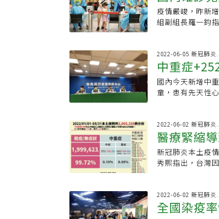
（evidence-b
似因手術造口滲透
疫情嚴峻，昨新
participatio
較少見
病房。住院期間
組副組長羅一鈞
principle to 
併敗血症，6月2
男童，確診後血
也有春天」——病人
例肺炎、3例敗血
卅五例，其中十
死亡個案另有一例
死亡，一例共病
2022-06-05 新冠肺
日採檢陽性，到2
中重症+2
再次舉辦案例研
已無呼吸心跳，
歲，成大醫院小
及心因性休克併新
國內今天新增中重
重症，特別是嚴
此為首例死亡個案
童，患有先天性
的，醫界需探討
狀，已於5月5日
應變組副組長羅一
最近收治一名七歲
苗、70人80歲
值十三，出現惡
病長期使用呼吸
2022-06-02 新冠肺
手臂高舉，姿勢
醫療緊縮導
化等情況，併發多
化，意識改變，
109例。其中一
度、眼睛上吊、
新冠肺炎本土疫
死
吸窘迫，在加護病
入住加護病房後
秀熙指出，台灣
腦炎、8例肺炎、
一鈞表示，不只
兩、三周才會下
人死亡。
而說出聳動的言
單日死亡恐逼近兩
生，並不專屬於
示，五月最後一
2022-06-02 新冠肺
全國染疫率
率仍在攀升中，
接」重症死亡，