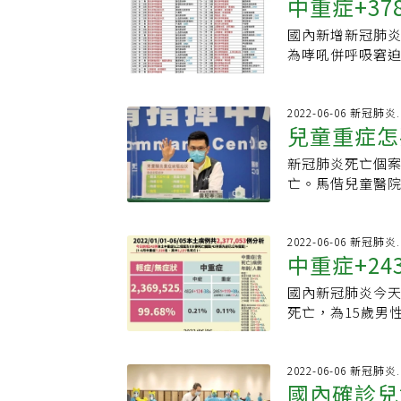
長，之後接觸國
中重症+37
都是本土案例。
組則分派各立場
單 心情愉悅最重
舞社團教同仁跳
八成三。昨新增
步地，要求組員
其實不難，「只
國內新增新冠肺炎
段、標準舞姿，
至九十歲以上，
討論。藉著不一
命」，就是他的
為哮吼併呼吸窘
休閒運動，剛開
疫苗，感染後不
次討論時，在問
不時在院內可看
鈞表示，中重症個
求高，看似簡單
歲死亡案例，為
他人聆聽，或針
視為家人，看到
慢性病史，6月2
非常耗體力的運
例，包括二四二
論。不過，接近
內醫護同仁的眼
但6月3日開始出
2022-06-06 新冠肺
每次舞蹈不僅運
吼，無慢性病史
點值得再次思辨
夥伴，黃忠山認
兒童重症怎
喘到急診就醫，
在家共舞，但為
一日呼吸困難、
答改編，以政論
互相影響。黃忠
醇、腎上腺素、瑞
要。」王功亮說
等，六月一日拔
新冠肺炎死亡個案
末主題報告。面
些小細節，例如
院。目前累計12
每天至少快走30
日接種第一劑輝
亡。馬偕兒童醫
試拆解因果關係
天更要補充足夠
症三例、哮吼五例
多喝白開水、少
度，出現咳嗽、
過時鐘計算每分鐘
回精簡成問答式
紀，已沒辦法從
另外，死亡個案最
隨年齡增長，經
兩側肺炎，呼吸
後仍呼吸急促，
作一個很好的學
年紀超過一定歲
患。5月20日陽
調，有信仰心靈
仍在加護病房治
灣的數據來看無症
2022-06-06 新冠肺
學學習的感受，
運動，就能維持
案中，105人有慢
以找到方向，像
中重症+2
例、肺炎（含細
症狀，其中發燒
習醫學倫理的重
關鍵。黃忠山小檔
掌握比較明確發病
哪裡去。」人生
MIS-C十二例、
若出現發燒症狀
體制、個人意識
學院醫學系、國
也比之前6天有延
國內新冠肺炎今天
小檔案●年齡：6
討東西吃」就表
解倫理議題，以
中小學董事長給
死亡，為15歲男
醫學院學士、陽
腦體溫調節出問
意面上：在持續
護者。
嬰，因細菌及新
教授、台北馬偕
致溫度退不下來
平、正義地尊重病
症新增243例，包
長、台灣婦癌醫
可以，喝奶也可
大化利益（maximiz
90多歲，110例
2022-06-06 新冠肺
病人的一句話●
觀察重點，如果
workers）、●反對
國內確診兒
案再增一例兒童個
很喘就是緊急送