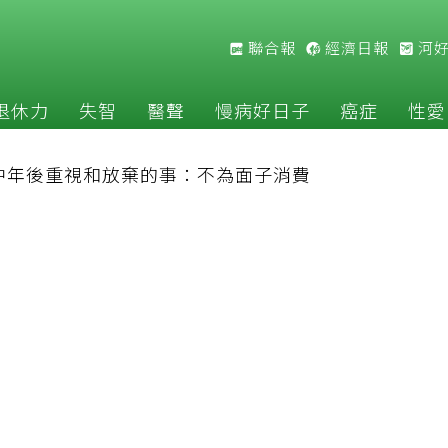
聯合報
經濟日報
河
退休力
失智
醫聲
慢病好日子
癌症
性愛
長中年後重視和放棄的事：不為面子消費