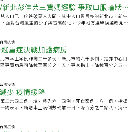
目前正洽談清大與陽明交大學生來院實習的可能性。「解決醫療
當年都指定到馬偕由他負責接生。過去婦女子宮頸癌患者多，王
/新北彭佳芸三寶媽經驗 爭取口服輪狀病
目標與現況。以資源分配（resource allocation）為例，
因此東元醫院的創立，就是希望成為這個區域的救命綠洲，歷經
也是醫院發展的重要項目。」余忠仁表示，未來將努力爭取擴建
有刀，近年許多觀念改變，飲食習慣、預防醫學提升，子宮頸癌
9疫情襲捲全球時，供不應求的口罩、疫苗、病床，乃至照護資源如何
終不敢忘記其「救命」的使命，至今仍肩負新竹縣唯一重度級急
興建「急重症大樓」，發揮醫學中心的功能，並加速生醫醫院二
8年多前總院派任他接台東馬偕院長，他認為是使命，強調「去
生兒人口已二度跌破萬人大關，其中人口數最多的新北市，新生
補助
了衡量的不同方法，如Persad等人針對稀少資源提出的四核心
任。因為醫院位於竹北市區的交通要道、高速公路竹北交流道
5.18公頃的新竹醫院湳雅院區，目前行政院已核定國有地部分
需要資源、更須總院支援，總院支持他的想法，自此從台北婦科
人，面對台灣嚴重的少子與超高齡化，今年地方選舉候選政見飄
（註1）；Emanuel等人提出的六項建議（註2）。原則需要經
地區的緊急轉診，第一時間幾乎都是送到東元。黃忠山說，這狀
有地部分也是以有償方式處理。生醫醫院竹北院區現今完工一期
醫療。把台東馬偕打造為醫院SOGO王功亮坦言，當初台東各
味，為育齡婦女、新生兒族群爭取健康福利。新北市民進黨第四
逐條適用：例如，當疫苗施打根據「先到先得」時，可能造成群
專業急救能力，更憑藉完整的醫療資源及黃金治療時間的優勢，
00床，待二期研究大樓完工後，將設有行政區、宿舍區、國際會
多，重症病人外轉是台東最大醫療缺口，不少到馬偕急重症患
）議員彭佳芸108年為中低收入戶爭取幼兒口服輪狀病毒疫苗補
暴露於感染風險，並使得距離醫療資源遠、遵守防疫措施者無法
生命都得以延續。婦幼一條龍服務獲得認證東元不僅是新竹縣內
全部開啟後，新竹台大分院病床也將增至1969床，提升醫療量
處理能力不足，近7成需外轉高雄或花蓮慈濟，他自問「我可以
人受惠，總預算花費五百六十萬元，原本預估要用在每年三萬名新
炎.台灣疫情
整生命系統（complete life system）」作為優先考量
救責任醫院，也是唯一區域醫院評鑑優等的醫院，更是唯一的區
年齡：63歲專長：一般內科學、胸腔內科學、重症醫學、胸腔
新冠重症決戰加護病房
」大家都當「醫院小七」，馬偕能否成為台東醫院的SOGO百
千萬預算有大段差距。彭佳芸表示，因新北市的新生兒人數逐年
先到先得、病重者優先、回饋社會價值等分配原則。考慮一國家
國健署「健康醫院」認證，連續6年通過醫策會「急性冠心症照
醫學、分子醫學現職：台大醫學院內科教授、台大醫院新竹台大
服務。「要有醫師才能留住患者！」王功亮說，心臟疾病是最危
人口總數僅2萬2千人，因此有機會精算財政預算且設定排富條
能，會使得政府採取相應的最適策略，生命倫理學即為此服務。
內還成立「心臟血管中心」，提供全年365天24小時無間斷的
台北市本土案例昨剩三千多例、新北市約六千多例。指揮中心日
台大醫學院醫學系醫學士、台大醫學院臨床醫學研究所博士、台
每年有20到30名患者外轉，為重建患者留在台東馬偕信心，漸
北市新生兒爭取全面補助口服輪狀病毒疫苗。彭佳芸表示，她是
到的生命倫理學，其面向之寬廣，遠大於我們個人所直覺感受的
醫療照護服務，肩負大新竹百萬人口的急重症醫療照護。黃忠山
北區專責病房可降載至百分之十五。專家指出，降載百分之五需
理碩士專班(EMBA)畢業經歷：台大醫院副院長、台大醫院新竹
要患者可控制，他立即請總院心臟外科醫師隔日一早搭機到台東
後為保護新生幼兒，除接受常規疫苗之外，曾自費施打口服輪狀
「直覺感受」，更是在發掘社會及醫療場域中的爭議點後，藉著
深知婦幼醫療對家庭的重要，致力將東元打造成擁有一條龍服務
重症死亡案例有遞延效應，平均延後一到二周，新冠重症決戰點
長、台大醫院內科部主任、台大醫院內科部胸腔科主任、台灣胸
者健康出院是最好的傳播，台東人因而逐漸認同、信任東馬醫護
咳等疫苗，三胎加總是一筆不小的開銷，因此能夠感同身受一般
模型，建立議題的定義、共識，與順位排序，並為現況或務實目
，並獲得「母嬰親善醫院」認證，尤其產科團隊在面對生產中大
而是加護病房，北部加護醫療資源已經緊繃。五月七日起，指揮
學會理事長、中華民國重症醫學會理事長給病人的一句話：升格
去在總院服務資歷，也成為到東馬服務資源，為讓東馬成為台東
未來如有具醫學實證的創新疫苗，對提升婦幼保護力有助，她認
導原則。在「小組討論」的課程裡，我們也對急重症醫療的社會
血壓、腦出血及新生兒呼吸窘迫等緊急狀況，都有豐富處理經
基隆、桃園急性一般病床五百床以上醫院，一周內開設卅％專責
炎.台灣疫情
精進醫療服務品質，持續守護新竹地區民眾的健康。責任編輯：
成在地醫療目標，他積極延攬各科醫師到東馬，擴充重症醫療設
須經算地方財政與人口數後，從為弱勢族群爭取福利開始做起。
。進行了議題討論。同學們各自分享心目中的急診室光景、親自
減少 疫情緩降
新竹的媽媽們，都指定要在東元醫院生產。善待員工建強健照護
疫情趨緩下修至百分之廿，十六日再降至百分之十五。新光醫院
醫院等級，2017年取得癌症品質認證，2019年通過重度急救責
洲地區居民來說，彭佳芸認為處於零兒童重症醫療醫院的狀態，
驗，並進行案例模擬練習：作為民眾、醫師、醫院決策者或衛福
不僅是仁心仁術，更要杏林春暖。」面對著急的家屬、虛弱的病
示，若北部確診人數再降，如北市降至單日一千人以下，專責病
24小時視訊醫療服務現在的台東馬偕已全面提升，可提供24小
童染疫，三更半夜到急診室卻沒有兒科醫師診療，還需跨區到台
五萬三六四三例，境外移入六十四例，死亡案例一八一例。指揮
療資源不足時，可能具備的心理與作法。除就倫理學外，有些同
信「同理心是回歸醫療本質的關懷」，身經百戰的搶救經歷，讓
至百分之十，否則會持續擠壓非新冠的重症患者醫療。洪子仁表
，離島導入心臟內科遠距會診，相關疾病幾乎都可留台東在地醫
母來說身心煎熬。因此她疾呼補齊兒童重症醫療缺口，應該從新
羅一鈞表示，新增本土病例數較前一日下降百分之二點八，病例
例如經濟學、社會學）很有心得，試圖將所學納入表達的一部
團隊都是用爭分奪秒的精神，挽救每一條寶貴的生命。在他的帶
前收治兩類患者，新冠確診後出現中症或有高風險轉為重症的患
症也達成零轉出成績。王功亮說，過去台東人都說生病急重症，
急重症大樓做起，希望爭取第二棟重症醫療大樓建置時，能夠有
、高雄市，也降到八千例以下，目前整體趨勢往下走，中南部確
鮮，很希望自己能多涉略一些有趣的領域，讓發表更豐富。不同
員工都知道帶著開朗的心上工，才能給予病人體貼的服務，黃忠
重大疾病就醫，入院前採檢確診的患者。洪子仁指出，真正新冠
，現在都可留在馬偕，讓你「躺著送進來、健康開心走出去」。
入行列，也希望蘆洲地區由蘆洲醫院扛起兒童醫療的責任，降低
皆呈現緩降情形。新冠肺炎死亡累計死亡人數破五千例大關，自
的討論模式截然不同。有的小組偏好戲劇呈現，藉著角色扮演，
位員工願意付出，還會發放資深員工黃金胸章以慰勞感謝，他
護病房，疫情高原期過後的重頭戲就是這批「重症」患者，後續
標舞 每天快走30分鐘王功亮學生時期愛跳舞，當過土風舞社
少、死亡率高的現象。
新冠肺炎累計奪走五○四九條人命，除了十五例境外移入，其餘
炎.台灣疫情
診者、醫師或醫院人員面對問題時的口氣、姿勢與想法；有的小
才，才能建立強健的照護團隊和醫療品質」。養生祕訣／生活簡
將在加護病房床數，而不是專責病床。