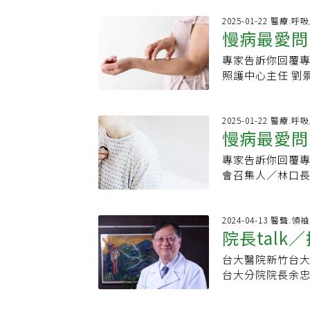
肺部反覆發炎，
月5萬1000元
從臨床統計來看
2025-01-22 醫療.呼
萬元，加上留任獎
慢病最愛問
病關係較為恰當
且院方另提供四
中止等）的肺纖
塞，各醫院急重
專家告訴你回覆
容易得到肺
食道逆流症狀，
病房關床、急診待
照護中心主任 劉
逆流的可能原因
20%，期望透過
對抗身體正常的
立制酸劑，協助
額成長率至6%以
破壞。這些自體
酒等刺激物，才
醫護人員。另，新
成肺纖維化。常
2025-01-22 醫療.呼
症加護醫學會台
慢病最愛問
擔，並與30家供
瘡、乾燥症、類
續關注全球新興
保、節能、低碳
硬皮症較常見，
之診療、教學與研究
專家告訴你回覆
低劑量電腦
來將持續深化在
節炎等。一旦罹
團】肺纖維化（菜
會召集人／林口長
注入長遠正向改
能下降，死亡率
解其他病友罹病
需要聽診？
化（菜瓜布肺）
灣胸腔暨重症加
讓我們一起勇敢
受手術風險，所
疫情，結合國內
忙，不吃早餐會
塞（COPD），
2024-04-13 醫聲.領
研究水準。官方網站
院長tal
法？提供最接近病
等。如果是聽診
（菜瓜布肺） 慢
覽專題&gt;&gt;
（crackle
病經驗、生活小
台大醫院新竹台大
能，讓醫院
屬訂閱&gt;&gt
音。如果是肺阻
敢面對疾病，與
台大分院院長余
絲團
聲」（wheez
會影響血糖控制
段性里程碑，未
小聲。因為肺纖
近病友真實疑問的
提升醫療量能，