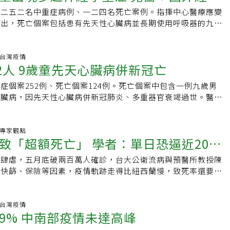
ased）、●臨床試驗受試者優先（recognize research
造成感染 ，當天入院採檢陽性，但仍於6月1日手術，入住加護
增二五二名中重症病例、一二四名死亡案例。指揮中心醫療應變
n）、●對COVID-19患者與非患者皆適用（apply the same
出現心跳、血壓、氧氣濃度下降情形，後因細菌及新冠病毒感染
指出，死亡個案包括患有先天性心臟病並長期使用呼吸器的九歲
all COVID and non-COVID patients）。延伸閱讀：2/26 「甘苦人
日死亡。目前12歲以下兒童重症累積36例，分別為17例腦炎、8
氧濃度變差、肺炎併發多重器官衰竭而過世；兒童重症個案累計
拒絕治療的背後。2/28 好人
症、3例哮吼、4例家中死亡，1例共病腦腫瘤；其中16人死亡。
七例為腦炎，八例為肺炎、兩例敗血症、三例哮吼症、四例家中
15歲男性，無慢性病，曾接種一劑疫苗。5月20日發燒、5月22
腦腫瘤，十五人已死亡。為交流重症兒童救治經驗，疾管署昨天
炎.台灣疫情
9日都採居家照護。個案解隔後5月30日在學校突然昏倒，送醫
52人 9歲童先天心臟病併新冠亡
討會，五家醫院分享七名重症兒童案例，年齡介於八個月到十
急救無效過世。經司法相驗，死因為病毒性心肌炎、急性肺水腫
兒胸腔暨重症科主任王玠能表示，國內確診兒童出現多起神經學
冠病毒感染。羅一鈞表示，目前13至18歲青少年重症共兩例，
症個案252例、死亡個案124例。死亡個案中包含一例九歲男
重腦病變、急性腦炎、猛爆性腦水腫，這是國外經驗較為少見
。另一例重症個案為4月27日公布的15歲女性，出現肺炎症
心臟病，因先天性心臟病併新冠肺炎、多重器官衰竭過世。醫療
背後原因。林口長庚醫院兒童重症加護科主治醫師李恩沛表示，
拔管，5月中旬解隔。
鈞表示，死亡個案年齡介於9歲至90多歲，81例未打滿三劑疫
三個月男童，五月廿三日發燒，初次急診ＰＣＲ陽性確診，Ct
以上、116人具有慢性病史，其中一名九歲男童，因有先天性心臟
心、嘔吐、活力下降等情況。領藥後回家休息，睡覺睡到一半，
器，住院期間檢驗出新冠肺炎感染，之後出現血氧變差、肺炎惡
炎.專家觀點
奇怪，並大聲尖叫「我們都要死掉了！」男童送至急診時病情惡
致「超額死亡」 學者：單日恐逼近200
重器官衰竭而過世。中重症新增252例，包括中症143例、重症
無法辨識自己身在何處，指著媽媽卻認不出來，體溫超過四十
名20多歲男性，未接種疫苗，有癌症轉移病史，因新冠肺炎併呼
心跳血壓下降，狀況危急；影像檢查顯示右腦腫脹、肺部無常。
情肆虐，五月底破兩百萬人確診，台大公衛流病與預醫所教授陳
房治療中。羅一鈞表示，目前兒童重症累積34例，分別為17例
情況改善，預計本周出加護病房。指揮中心醫療應變組副組長羅
因快篩、保險等因素，疫情軌跡走得比紐西蘭慢，致死率還要
2例敗血症、3例哮吼、4例家中死亡，1例共病腦腫瘤；其中15
小孩，大人如果出現致病性腦炎，也可能語無倫次、看到幻覺，
降，如未能加強精準投藥、改善醫療量能緊縮，六月到七月上旬
語，這是大腦皮質受到影響的臨床表現，神經系統病變都可能發
百人。醫憂重症解隔放寬 仍難空出病床 讓致死率難降陳秀熙表
新冠病毒引起的腦炎。
周重症死亡數陡升，從每天不到百人跳升到近一百五十人，致死
炎.台灣疫情
9% 中南部疫情未達高峰
受醫療緊縮導致的「超額死亡」影響最大。欲避免「直接與間
必須靠精準使用抗病毒口服藥、改善醫療量能緊縮。對此，指揮