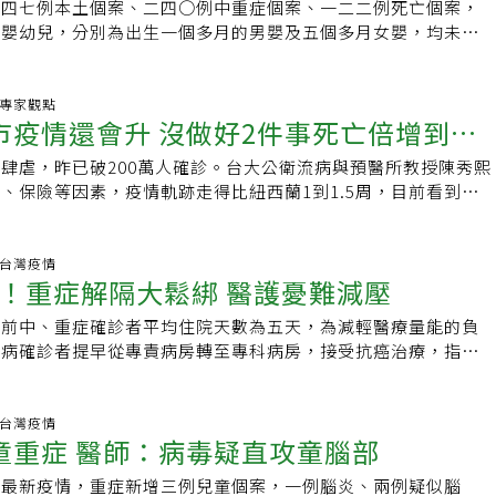
二四七例本土個案、二四○例中重症個案、一二二例死亡個案，
確診人口比率較高的北部縣市，疫情可能開始往下降，而確診率
例嬰幼兒，分別為出生一個多月的男嬰及五個多月女嬰，均未就
市，疫情應該還會往上，中南部地區醫學中心雖然少一些，但醫
其中一個多月大男嬰在發燒隔天後死亡，為目前年紀最小的死亡
沒問題。陳時中表示，目前七成確診者採取居家照護，大多由基
確診率低縣市飆高疫情呈現北降南升，專家預估，台中市、高雄
強防疫旅館和集中檢疫所不到百分之一，住院比率僅百分之一點
化縣等確診率偏低，染疫人數可能再往上升；指揮中心看法一
炎.專家觀點
分流在成形」。此外，快篩陽性確診新制上路後，六成通報來自
市疫情還會升 沒做好2件事死亡倍增到7
在上升，應該最近會達高峰」。昨新增確診人數前六名縣市，分
基層診所負擔多一點，醫院對於中重症病人的照顧品質就會提
四八九四例，台中市一萬一五一一例，高雄市一萬一四九九例，
院副院長邱政洵提醒，專責病房病人多為年長者，常合併許多共
肆虐，昨已破200萬人確診。台大公衛流病與預醫所教授陳秀熙
例，台南市七六三四例，台北市七四八○例，雙北疫情趨緩，中
下轉單位溝通協調難度高，「下轉」流程不順暢，難以空出病
、保險等因素，疫情軌跡走得比紐西蘭1到1.5周，目前看到至
升。台大公衛教授陳秀熙指出，基隆市、台北市、新北市、桃園
個案無法順利送醫，讓致死率難以下降。邱政洵表示，指揮中心
已逾6%，可能開始往下走，但台中市、高雄市、台東縣、彰化
別達到百分之六點八至十點一，而新竹縣、新竹市、宜蘭縣、花
，下轉仍不容易，原因在於治療其他共病，拉長住院天數。建議
觀察是否續升。此外，5月最後一周重症死亡數陡升，從每天不
率也超過百分之六，預估這八個縣市疫情將朝下降趨勢；但台中
宣導「解隔離患者幾無傳染力」，讓民眾及長照機構安心，接回
每日增近150人，致死率攀升中，受醫療緊縮導致的超額死亡影響
炎.台灣疫情
東縣、彰化縣仍小於百分之六，需觀察是否續升。指揮中心統
！重症解隔大鬆綁 醫護憂難減壓
。
紐西蘭經驗推估，致死率還需2、3周才會往下降。要避免直接
為百分之九，其中基隆市百分之十五點九最高，其次為新北市百
亡，必須靠「精準使用抗病毒口服藥」、「改善醫療量能緊
桃園市百分之十二點五，台北市百分之十點六，至於中南部染疫
目前中、重症確診者平均住院天數為五天，為減輕醫療量能的負
事沒做好，7月上旬每日死亡人數會逼近200人。陳秀熙指出，
南市百分之五點八，台中市百分之六點五，高雄市百分之六點
共病確診者提早從專責病房轉至專科病房，接受抗癌治療，指揮
新北市、桃園市在高峰累積通報率達6.8至10.1%，新竹縣、新
中表示，近日北部各縣市單日新增確診數明顯下降，中南部則開
天起大幅鬆綁重症個案解除隔離條件，減輕專責病房的壓力。林
蓮縣之高峰累積通報率也已超過6%，這8個縣市流行波有下降
染疫率有關，新北、基隆染疫率達百分之十五至十六，高雄染疫
任賀倫惠表示，新制上路後，如每日本土確診人數高達八、九
、高雄市、台東縣、彰化縣，目前累積通報率仍低於6%，還在
，因此，確診人數將持續往上走；推估全國染疫率達百分之十至
法減緩第一線醫護人員的壓力。指揮官陳時中表示，重症個案只
炎.台灣疫情
否持續上升？仍值得關注，結果可能因各地感染率、疫苗施打
童重症 醫師：病毒疑直攻童腦部
緩步下降，目前還要在高原期徘徊一陣子。122死 一個多月大
ＣＲ檢驗結果為陰性或Ct值大於、等於卅；或發病日、採檢日
症偵測量、快篩使用情況、人流移動、公衛防疫措施落實度而有
增一二二例死亡個案，其中兩例為兒童個案，出生一個多月的男
ＣＲ的Ct值介於廿七至卅，經感染科、胸腔科醫師或醫院評估
，台灣平均感染率已接近7%，脆弱族群包含65歲以上長者及小
布最新疫情，重症新增三例兒童個案，一例腦炎、兩例疑似腦
肺部疾病，同住家人確診，男嬰廿四日發燒但未就醫，隔日昏