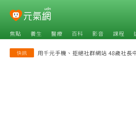
焦點
養生
醫療
百科
影音
課程
用千元手機、拒絕社群網站 48歲社
快訊