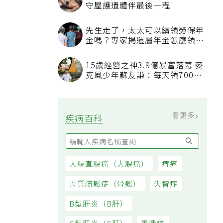
守屋護遺體伴最後一程
先生走了，太太可以續領勞保年
金嗎？專家揭遺屬年金怎麼領，
看順位還要看資格
15歲經營之神3.9億暴富落幕 麥
克風少年蘇友謙：每天領700元
過日子
看更多
疾病百科
大腸直腸癌（大腸癌）
痔瘡
骨質疏鬆症（骨鬆）
失智症
B型肝炎（B肝）