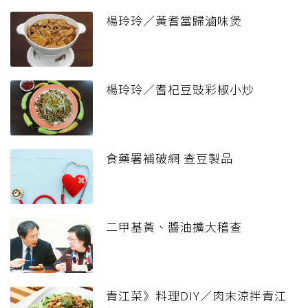
楊玲玲／黃耆當歸滷味煲
楊玲玲／耆杞豆豉彩椒小炒
食藥署補破網 查豆製品
二甲基黃、醬油擴大稽查
青江菜》料理DIY／肉末涼拌青江