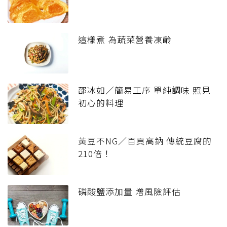
這樣煮 為蔬菜營養凍齡
邵冰如／簡易工序 單純調味 照見
初心的料理
黃豆不NG／百頁高鈉 傳統豆腐的
210倍！
磷酸鹽添加量 增風險評估