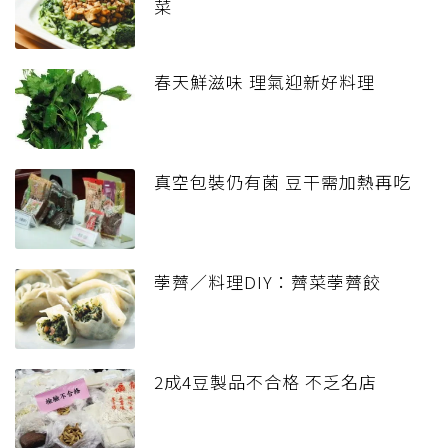
菜
春天鮮滋味 理氣迎新好料理
真空包裝仍有菌 豆干需加熱再吃
荸薺／料理DIY：薺菜荸薺餃
2成4豆製品不合格 不乏名店