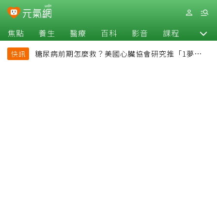
焦點
養生
醫療
百科
影音
課程
退休
糖尿病前期怎麼救？美國心臟協會研究推「1夢幻水
快訊
果組合」 酪梨加它改善血管功能