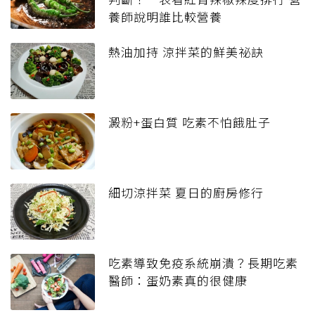
養師說明誰比較營養
熱油加持 涼拌菜的鮮美祕訣
澱粉+蛋白質 吃素不怕餓肚子
細切涼拌菜 夏日的廚房修行
吃素導致免疫系統崩潰？長期吃素
醫師：蛋奶素真的很健康