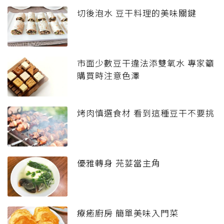
切後泡水 豆干料理的美味關鍵
市面少數豆干違法添雙氧水 專家籲
購買時注意色澤
烤肉慎選食材 看到這種豆干不要挑
優雅轉身 芫荽當主角
療癒廚房 簡單美味入門菜