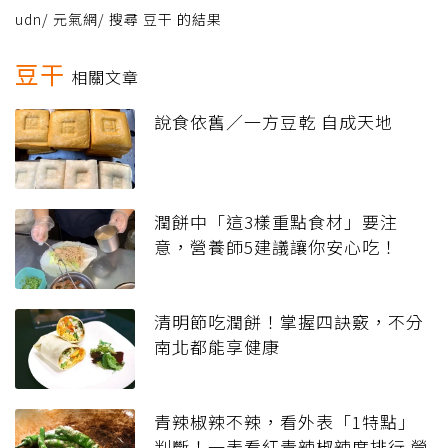
udn
/
元氣網
/
搜尋 豆干 的結果
豆干
相關文章
說食依舊／一方豆乾 自成天地
潤餅中「這3樣重點食材」要注
意，營養師5建議讓你安心吃！
清明節吃潤餅！掌握四訣竅，不分
南北都能享健康
青辣椒辣不辣，看外表「1特點」
判斷！一表看紅青辣椒辣度排行 營