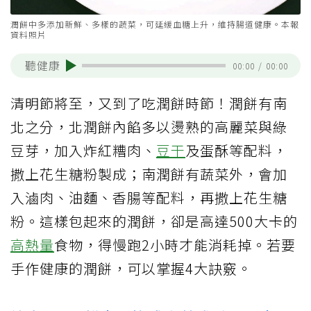
潤餅中多添加新鮮、多樣的蔬菜，可延緩血糖上升，維持腸道健康。本報
資料照片
聽健康
00:00
/
00:00
清明節將至，又到了吃潤餅時節！潤餅有南
北之分，北潤餅內餡多以燙熟的高麗菜與綠
豆芽，加入炸紅糟肉、
豆干
及蛋酥等配料，
撒上花生糖粉製成；南潤餅有蔬菜外，會加
入滷肉、油麵、香腸等配料，再撒上花生糖
粉。這樣包起來的潤餅，卻是高達500大卡的
高熱量
食物，得慢跑2小時才能消耗掉。若要
手作健康的潤餅，可以掌握4大訣竅。