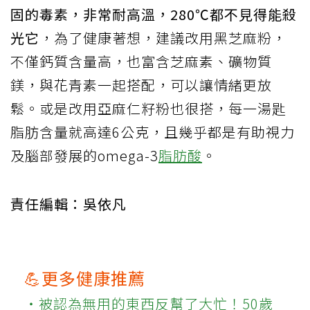
固的毒素，非常耐高溫，280℃都不見得能殺
光它
，為了健康著想，建議改用黑芝麻粉，
不僅鈣質含量高，也富含芝麻素、礦物質
鎂，與花青素一起搭配，可以讓情緒更放
鬆。或是改用亞麻仁籽粉也很搭，每一湯匙
脂肪含量就高達6公克，且幾乎都是有助視力
及腦部發展的omega-3
脂肪酸
。
責任編輯：吳依凡
💪更多健康推薦
‧被認為無用的東西反幫了大忙！50歲