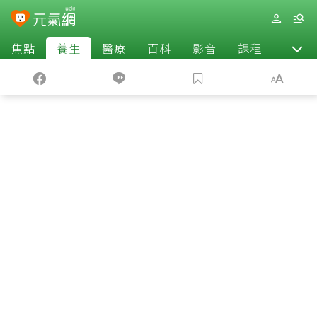
焦點
養生
醫療
百科
影音
課程
退休