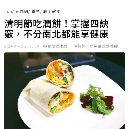
udn
/
元氣網
/
養生
/
聰明飲食
清明節吃潤餅！掌握四訣
竅，不分南北都能享健康
聯合報健康版 ／ 陳詩婷／康寧醫院營養師
2024-04-02 20:10:20