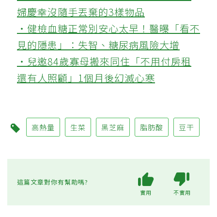
婦慶幸沒隨手丟棄的3樣物品
‧健檢血糖正常別安心太早！醫曝「看不
見的隱患」：失智、糖尿病風險大增
‧兒邀84歲寡母搬來同住「不用付房租
還有人照顧」1個月後幻滅心寒
高熱量
生菜
黑芝麻
脂肪酸
豆干
這篇文章對你有幫助嗎?
實用
不實用