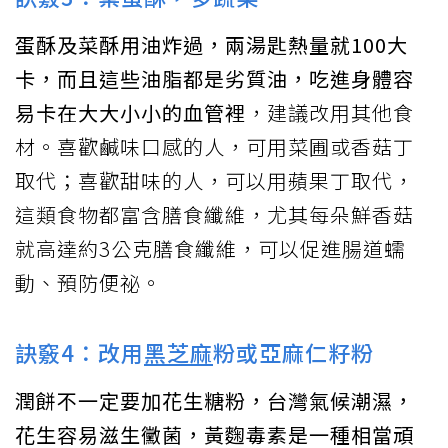
蛋酥及菜酥用油炸過，兩湯匙熱量就100大
卡，而且這些油脂都是劣質油，吃進身體容
易卡在大大小小的血管裡
，建議改用其他食
材。喜歡鹹味口感的人，可用菜圃或香菇丁
取代；喜歡甜味的人，可以用蘋果丁取代，
這類食物都富含膳食纖維，尤其每朵鮮香菇
就高達約3公克膳食纖維，可以促進腸道蠕
動、預防便祕。
訣竅4：改用
黑芝麻
粉或亞麻仁籽粉
潤餅不一定要加花生糖粉，台灣氣候潮濕，
花生容易滋生黴菌，黃麴毒素是一種相當頑