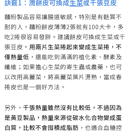
訣竅1：潤餅皮可換成
生菜
或千張豆皮
麵粉製品容易讓腸道敏感，特別是有麩質不
耐的人，麵粉餅皮薄薄2張就有100大卡，多
吃2捲很容易發胖。建議餅皮可換成生菜或千
張豆皮。
用兩片生菜捲起來變成生菜捲，不
僅熱量低
，還能吃到滿滿的植化素、酵素及
纖維；如果擔心生菜的寄生蟲或農藥，也可
以改用高麗菜，將高麗菜葉片燙熟，當成春
捲皮也是一個好方法。
另外，
千張熱量雖然沒有比較低，不過因為
是黃豆製品，熱量來源從碳水化合物變成蛋
白質，比較不會囤積成脂肪
，也適合血糖控