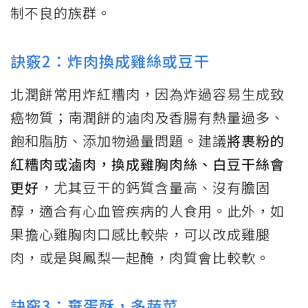
制不良的族群。
訣竅2：炸肉換成雞絲或豆干
北潤餅常用炸紅糟肉，因為炸過容易生成致
癌物質；南潤餅的滷肉及香腸有熱量過多、
飽和脂肪、添加物過量問題。建議
將裹粉的
紅糟肉或滷肉，換成雞胸肉絲、白豆干絲會
更好
，尤其豆干的鈣質含量高、沒有膽固
醇，適合有心血管疾病的人食用。此外，如
果擔心雞胸肉口感比較柴，可以改成雞腿
肉，或是與鳳梨一起醃，肉質會比較軟。
訣竅3：棄蛋酥，多蔬菜