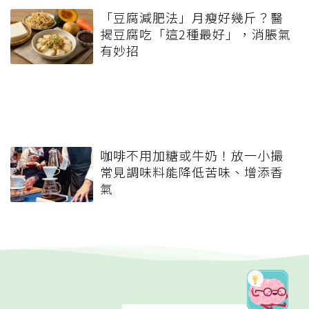
「豆腐減肥法」月瘦好幾斤？醫
揭豆腐吃「這2種最好」，消脹氣
有妙招
咖啡不用加糖或牛奶！放一小撮
常見調味料能降低苦味、增添香
氣