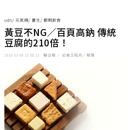
udn
/
元氣網
/
養生
/
聰明飲食
黃豆不NG／百頁高鈉 傳統
豆腐的210倍！
聯合報 ／ 記者王昭月／報導
2016-03-06 15:09:33