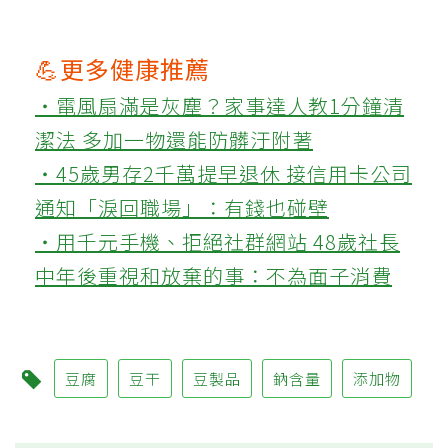
💪更多健康推薦
‧電風扇滿是灰塵？家事達人教1分鐘清
潔法 多加一物還能防髒汙附著
‧45歲男存2千萬提早退休 接信用卡公司
通知「淚回職場」：有錢也碰壁
‧用千元手機、拒絕社群網站 48歲社長
中年後重視和放棄的事：不為面子消費
豆腐
豆干
豆製品
鈉含量
添加物