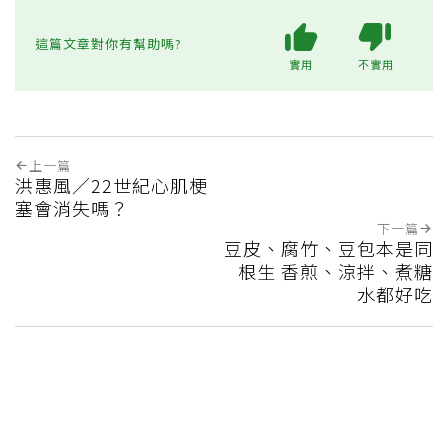
這篇文章對你有幫助嗎?
實用
不實用
上一篇
洪惠風／22世紀心肌梗
塞會消失嗎？
下一篇
豆皮、腐竹、豆包本是同
根生 香煎、涼拌、煮糖
水都好吃