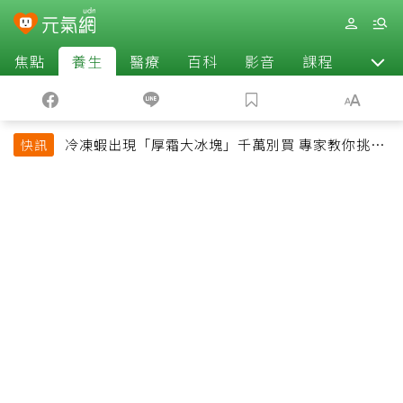
焦點
養生
醫療
百科
影音
課程
退休
冷凍蝦出現「厚霜大冰塊」千萬別買 專家教你挑出
快訊
緊實鮮甜蝦子