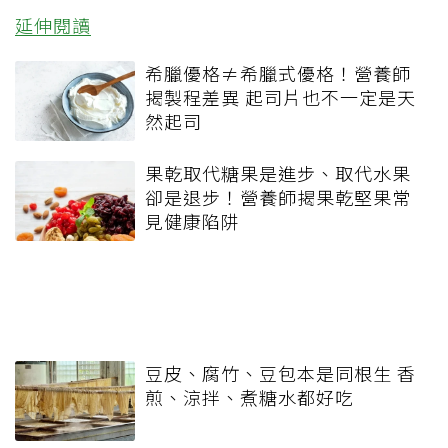
延伸閱讀
希臘優格≠希臘式優格！營養師
揭製程差異 起司片也不一定是天
然起司
果乾取代糖果是進步、取代水果
卻是退步！營養師揭果乾堅果常
見健康陷阱
豆皮、腐竹、豆包本是同根生 香
煎、涼拌、煮糖水都好吃