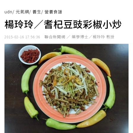
udn
/
元氣網
/
養生
/
營養食譜
楊玲玲／耆杞豆豉彩椒小炒
聯合新聞網 ／ 藥學博士／楊玲玲 教授
2015-02-16 17:56:36