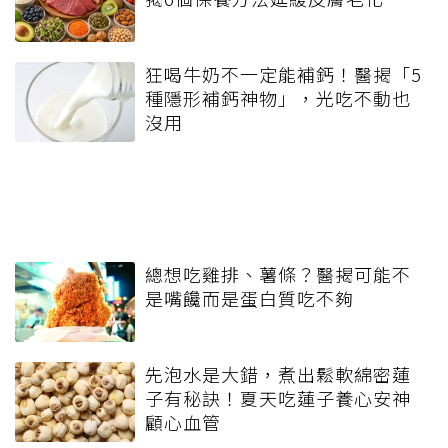
狂喝牛奶不一定能補鈣！醫揭「5
種隱形補鈣神物」，光吃不動也
沒用
總想吃雞排、薯條？醫揭可能不
是嘴饞而是蛋白質吃不夠
先泡水是大錯，煮出鬆軟綿密蓮
子有秘訣！夏天吃蓮子養心安神
顧心血管