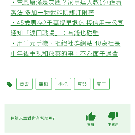
‧電風扇滿是灰塵？家事達人教1分鐘清
潔法 多加一物還能防髒汙附著
‧45歲男存2千萬提早退休 接信用卡公司
通知「淚回職場」：有錢也碰壁
‧用千元手機、拒絕社群網站 48歲社長
中年後重視和放棄的事：不為面子消費
黃耆
甜椒
枸杞
豆豉
豆干
這篇文章對你有幫助嗎?
實用
不實用