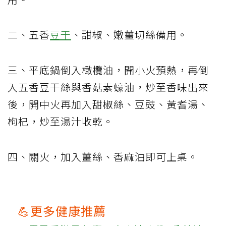
二、五香
豆干
、甜椒、嫩薑切絲備用。
三、平底鍋倒入橄欖油，開小火預熱，再倒
入五香豆干絲與香菇素蠔油，炒至香味出來
後，開中火再加入甜椒絲、豆豉、黃耆湯、
枸杞，炒至湯汁收乾。
四、關火，加入薑絲、香麻油即可上桌。
💪更多健康推薦