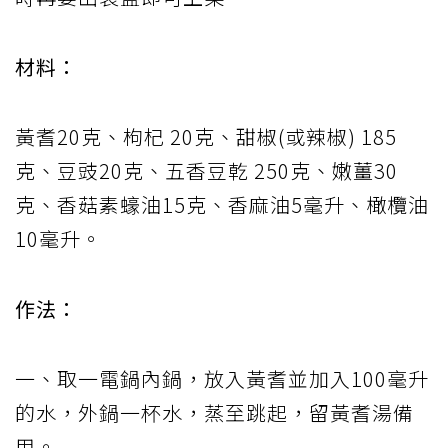
材料：
黃耆20克、枸杞 20克、甜椒(或辣椒) 185
克、豆豉20克、五香豆乾 250克、嫩薑30
克、香菇素蠔油15克、香麻油5毫升、橄欖油
10毫升。
作法：
一、取一電鍋內鍋，放入黃耆並加入100毫升
的水，外鍋一杯水，蒸至跳起，留黃耆湯備
用。