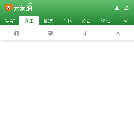
焦點
養生
醫療
百科
影音
課程
退休