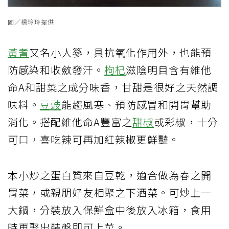
圖／楊玲玲提供
黃耆
又名小人篸，具抗氧化作用外，也能預
防感染和收斂發汗。
枸杞
滋陰明目含有維他
命A和甜菜之成分味香，甘甜是很好之天然調
味料。
豆豉
能趨風寒、預防感冒和開胃幫助
消化。搭配維他命A豐富之
甜椒
或彩椒，十分
可口，喜吃辣可再加紅辣椒更鮮豔。
本小炒之蛋白質來自豆乾，適合做為春之開
胃菜，或親朋好友相聚之下酒菜。可炒上一
大鍋，分裝放入保鮮盒中後放入冰箱，食用
時再娶出裝盤即可上菜。