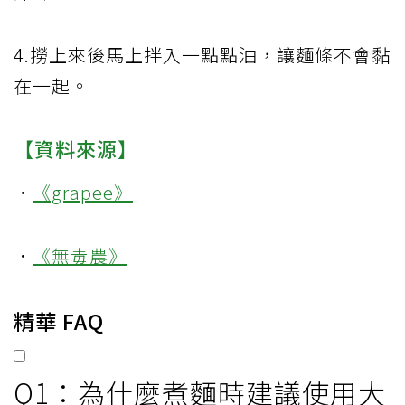
4.撈上來後馬上拌入一點點油，讓麵條不會黏
在一起。
【資料來源】
．
《grapee》
．
《無毒農》
精華 FAQ
Q1：為什麼煮麵時建議使用大