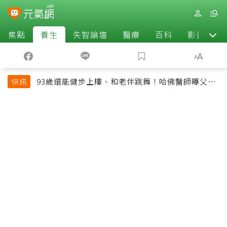
焦點
養生
失智論壇
醫療
百科
影音
93歲還能健步上樓、和老伴跳舞！哈佛醫師曝父親
快訊
長壽秘訣：沒吃保健品也不追養生潮