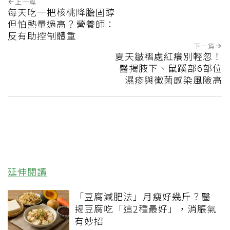
上一篇
每天吃一把核桃降膽固醇
但怕熱量過高？營養師：
反有助控制體重
下一篇
夏天皺褶處紅癢別輕忽！
醫揭腋下、鼠蹊部6部位
濕疹與黴菌感染風險高
延伸閱讀
「豆腐減肥法」月瘦好幾斤？醫
揭豆腐吃「這2種最好」，消脹氣
有妙招