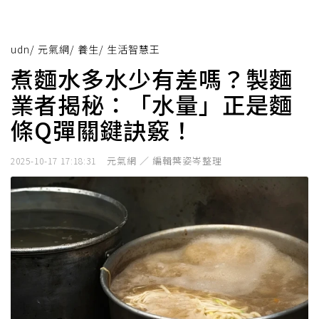
udn
/
元氣網
/
養生
/
生活智慧王
煮麵水多水少有差嗎？製麵
業者揭秘：「水量」正是麵
條Q彈關鍵訣竅！
元氣網 ／ 編輯葉姿岑整理
2025-10-17 17:18:31