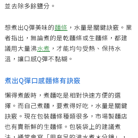
並去除多餘鹽分。
想煮出Q彈美味的
麵條
，水量是關鍵訣竅。業
者指出，無論煮的是乾麵條或生麵條，都建
議用大量沸
水煮
，才能均勻受熱、保持水
溫，讓口感Q彈不黏糊。
煮出Q彈口感麵條有訣竅
懶得煮飯時，煮麵吃是相對快速方便的選
擇。而自己煮麵，要煮得好吃，水量是關鍵
訣竅。現在包裝麵條種類很多，市場製麵店
也有賣新鮮的生麵條。包裝袋上的建議煮
法，通常會寫「用充足的沸水煮＊分鐘」，