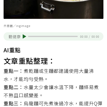
示意圖／ingimage
聽健康
00:00
/
00:00
AI重點
文章重點整理：
重點一：
煮乾麵或生麵都建議使用大量沸
水，才能均勻受熱。
重點二：
水量太少會讓水溫下降，麵條易煮
不熟且口感變差。
重點三：
烏龍麵可先煮後過冷水，能提升Q彈