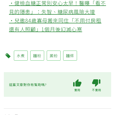
‧健檢血糖正常別安心太早！醫曝「看不
見的隱患」：失智、糖尿病風險大增
‧兒邀84歲寡母搬來同住「不用付房租
還有人照顧」1個月後幻滅心寒
水煮
麵粉
澱粉
麵條
這篇文章對你有幫助嗎?
實用
不實用