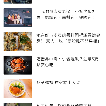
「我們都沒有老過」…初老6現
象，認識它、面對它、提防它！
她在好市多買螃蟹打開裡頭冒詭異
綠汁 家人一吃「屁股離不開馬桶」
吃蟹易中毒、引發過敏？注意5要
點安心吃
冬令進補 在家端出大菜
秋天吃蟹 搭配紫蘇葉還不賴！