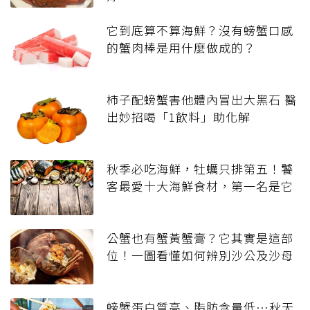
它到底算不算海鮮？沒有螃蟹口感
的蟹肉棒是用什麼做成的？
柿子配螃蟹害他體內冒出大黑石 醫
出妙招喝「1飲料」助化解
秋季必吃海鮮，牡蠣只排第五！饕
客最愛十大海鮮食材，第一名是它
公蟹也有蟹黃蟹膏？它其實是這部
位！一圖看懂如何辨別沙公及沙母
螃蟹蛋白質高、脂肪含量低…秋天