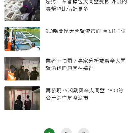
惡劣！業者掉包大閘蟹受檢 外流的
毒蟹恐比估計更多
9.3噸問題大閘蟹流市面 重罰1.1億
業者不怕罰？專家分析戴奧辛大閘
蟹偷跑的原因在這裡
再發現25噸戴奧辛大閘蟹 7800餘
公斤銷往基隆漁市