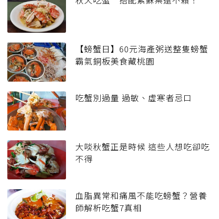
【螃蟹日】60元海產粥送整隻螃蟹
霸氣銅板美食藏桃園
吃蟹別過量 過敏、虛寒者忌口
大啖秋蟹正是時候 這些人想吃卻吃
不得
血脂異常和痛風不能吃螃蟹？營養
師解析吃蟹7真相