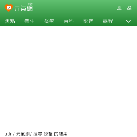
焦點
養生
醫療
百科
影音
課程
退休
udn
/
元氣網
/
搜尋 螃蟹 的結果