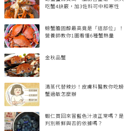
吃蟹4訣竅，加3佐料可中和寒性
螃蟹膽固醇最高竟是「這部位」！
營養師教你1圖看懂6種蟹熱量
金秋品蟹
清蒸代替辣炒！皮膚科醫教你吃螃
蟹過敏怎麼辦
蝦仁買回來冒藍色汁液正常嗎？是
判別新鮮與否的依據嗎？