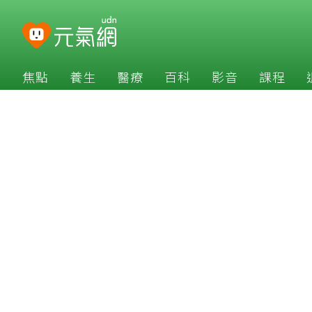
焦點
養生
醫療
百科
影音
課程