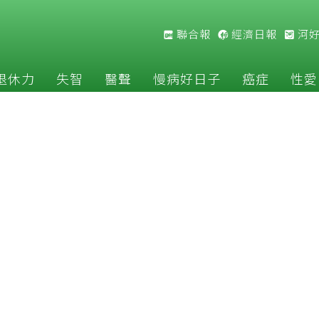
聯合報
經濟日報
河
退休力
失智
醫聲
慢病好日子
癌症
性愛