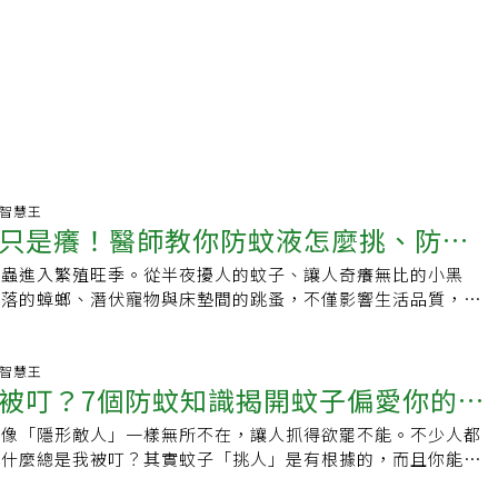
生活智慧王
只是癢！醫師教你防蚊液怎麼挑、防蟲5
蚊蟲進入繁殖旺季。從半夜擾人的蚊子、讓人奇癢無比的小黑
角落的蟑螂、潛伏寵物與床墊間的跳蚤，不僅影響生活品質，更
皮膚炎，甚至登革熱、日本腦炎等疾病風險。面對蟲害問題，如
？許多民眾都有晚上被蚊子吵醒的經驗。事實上，蚊蟲除了擾
病媒生物，可傳播多種病原體，例如登革熱、屈公病及瘧疾等疾
生活智慧王
被叮？7個防蚊知識揭開蚊子偏愛你的真
務秘書、感染科主治醫師黃建賢指出，不同蚊蟲種類與環境條
傳播風險，民眾不必過度恐慌，但仍需提高警覺。蚊子叮不只是
就像「隱形敵人」一樣無所不在，讓人抓得欲罷不能。不少人都
蚊最要防範。黃建賢指出，常見的家蚊主要造成叮咬後的皮膚搔
為什麼總是我被叮？其實蚊子「挑人」是有根據的，而且你能透
據顯示會傳播人類重大傳染病，因此不必過度緊張；真正需要留
降低被叮風險。為什麼蚊子會叮咬你？蚊子多數聚集在有靜止水
熱的白線斑蚊與埃及斑蚊。前者偏好戶外棲息，後者較常出現在