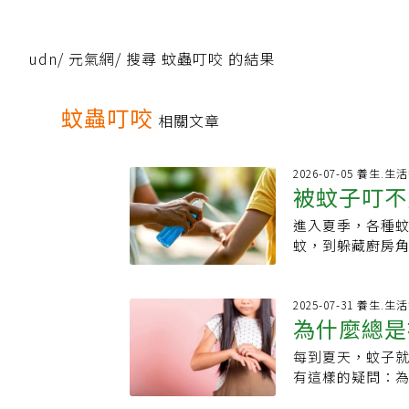
udn
/
元氣網
/
搜尋 蚊蟲叮咬 的結果
蚊蟲叮咬
相關文章
2026-07-05 養生.
被蚊子叮不
進入夏季，各種
大重點
蚊，到躲藏廚房
可能帶來過敏、
何用對方法驅蟲
人，更是重要的
2025-07-31 養生.
為什麼總是
病。新光醫院醫
件，會影響疾病
每到夏天，蚊子
相
癢，登革熱病媒
有這樣的疑問：
癢，目前沒有證
過一些方法大幅
意的是傳播登革