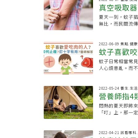
注意力。 ．甘草酸(
水去發癢部位止癢
調。每周清除院
真空吸取器
2015年加州理工學院（
楊酸：常見的消炎
膚，陳昱璁分享
麼靈丹妙藥可以
《當代生物學(Cur
是天然的抗發炎成
壓肌膚也會讓細
夏天一到，蚊子
真正有效緩
沒有簡單的飲食
測到人體產生的二
作用。 食藥署最
更為敏感，更容
無比，而民間流
免叮咬？國內防
的濃度高出一百
品，家中小小孩如
能止癢，陳昱璁
基隆長庚皮膚科
止不動，例如坐
一旦與目標距離拉
季防曬又蚊蟲 留
低癢感的好方法：
質或酸性體質的
比起各式防蚊小
液成分中有乳酸
肝？ 醫：全錯
抹保濕產品可降低
也可以使用防蚊
2022-06-09 焦點.健
步運動，務必帶
及顏色深色的物
https://www.h
蚊子喜歡咬
速將癢感壓制下
單，並非靠液體
高一點，就會招惹
或碳酸飲料，有腳
桓
專業皮膚科醫師開
膚 衣服也可以
分，緩慢噴灑。
思：愛吃肉，真的
蚊子日常相當常
癢及防蚊
抗組織胺或類固醇
可使用含有DEE
有傷口、過敏或
Young，已在2
人心煩意亂。而
途」：別傻傻亂塗
可以噴在衣服上
曬產品，間隔5至
局。事實是：只要
「在包包上釘個
acid)、熊果素(Ar
成分是否安全？
孩童身上，千萬不
7.35~7.4
喜歡哪種人？被
傳明酸(Trane
身上幾乎沒有危
分的驅蚊產品。【資料來源
為體質太酸啦！ 
奕騰醫師一一解惑
2022-05-24 養生.
力，淡化黑斑效
前，可以先在小範
營養師指4
蚊子叮。愛吃辛
醫師表示，關於
有不良反應，尤
反應，即不適合
生濕、鬱而化熱，
二氧化碳排放量
水楊酸、A酸能促
其實反而害怕的
悶熱的夏天即將
熱體質的人大多
愛吃肉的人，這點
素沉澱較深層時
議，若趕到搔癢
「叮」上，那一定
常感沉重，睡多
覺得常被蚊子咬
（推薦閱讀：白天
類固醇，可緩解
分享4種蚊子最愛
肛門有灼熱感。
示，除了上述的
很多號稱除疤神
流行一種「真空
參考。余朱青表示
密處白帶則偏黃
釋，人對蚊蟲叮
大的問題，不過
來」，這真的有
化學成分如汗水
2022-04-21 該看哪科
重口味、甜膩、
擇性叮咬，但更