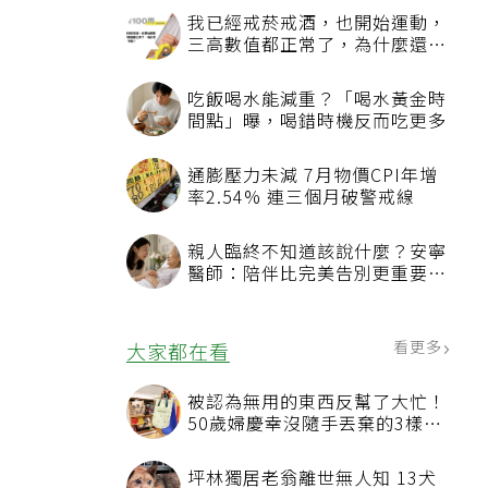
我已經戒菸戒酒，也開始運動，
三高數值都正常了，為什麼還不
能停藥？
吃飯喝水能減重？「喝水黃金時
間點」曝，喝錯時機反而吃更多
通膨壓力未減 7月物價CPI年增
率2.54% 連三個月破警戒線
親人臨終不知道該說什麼？安寧
醫師：陪伴比完美告別更重要，
4句話值得及早說出口
看更多
大家都在看
被認為無用的東西反幫了大忙！
50歲婦慶幸沒隨手丟棄的3樣物
品
坪林獨居老翁離世無人知 13犬