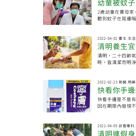
或是向皮膚科醫師
幼童被蚊子
神經的敏感度下
議可化淡妝、外
荔枝、芒果及榴
顯，所以覺得一直
診醫授「3招自救
蓋過癢感。真空
透過兩者追蹤目
方面，則可食用
常被同一種蚊子
2歲幼童在寶母家
法」讓蚊蟲不敢
不可能把蚊子咬
象。最後則是穿
瓜等。 • 陰虛
越來越不明顯，
聽到蚊子在耳邊
蚊子也不會將口
服顏色吸熱效果
頰紅，並有手腳
因為免疫系統尚
會不會變成蜂窩
是用「物理性防
十字啦」，余朱青
夜，且容易緊張
年紀增長，就少
發育完全，碰到
讓皮膚暴露太多
子的酸性唾液，
乾結。 出現陰虛
國外或出遊被咬
素，造成嚴重的
2022-04-02 養生.
精油，類似利用
塗抹皮質性類固
滋陰潤燥的食物
清明養生宜
反應，很多情況是被咬後約
應，隨著成長長
不同。腫包超大
和，減少被蚊子
指甲釘十字真的有
了，可以口服抗
生較強烈的反應
清明，二十四節
自製防蚊噴
都有相關實驗與統計，
能避免。抓癢雖
導致喉部水腫甚
腫包久久仍不見
時，皆清潔而明
Entomolog
惡性循環，也就
瑩說，預防方法
應較強，其實如果
退，大地呈現春和
種人的血液較為
蜂窩性組織炎，
處，不用太擔心
藥膏或精油。若
清明時節飲食宜
是B型和AB型，
致。 醫師建議，
類固醇藥膏迅速
精神、活力都很
芋頭這類溫胃去
2022-02-23 新聞.
至今仍不明確。 
敷、輕拍、塗薄
細菌入侵後要造成
厲害，也有明顯
快看你手邊
清明時節陽氣升
採取防蚊措施，
的「釘十字」其
腫那麼明顯，若
象，務必就醫檢
鍊，古時候在這
免噴香味太濃的香
的注意力，不過要注
膚，隔天開始紅
快看手邊是不是
物超標 食
伸閱讀： ·小黑
忽冷忽熱，建議
艾葉、白芷、紫蘇
成習慣別用手打，
使用抗生素。
因在期限內發現
標 ·天氣漸熱蚊
衣原則，因陽氣
克。• 製作方式
日常可以準備蚊
表示，回收批號共
易積濕氣，盡量選
內、門窗等通風
居家環境、維持
買藥局或直接向
量清明節是紀念
扇，將自然系的味
部位，而防蚊液
止癢液」主成分為Diph
2021-04-05 該看哪科
量」的精油配方，
項：1.藥材新鮮
引起不可預期的皮
清明連假身
menthol，
50ml純水或礦