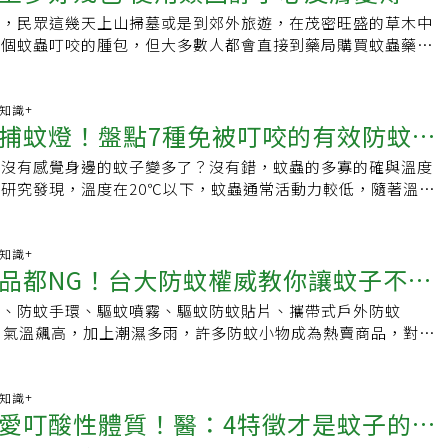
黴，或腐爛的藥材。2. 打碎藥材：製作時才把藥材打碎，讓精
原因在於很多蚊蟲其實長的大同小異，打下去的未必就是蚊子，
為兩年，但廠商在第三個月進行安定性試驗時發現不純物超過標
，一掃陰霾。祭祖前，將淨化噴霧往頭上方的空間噴，讓噴霧自
天，民眾這幾天上山掃墓或是到郊外旅遊，在茂密旺盛的草木中
驅蚊蟲效果。3. 製做防蚊液：一旦藥材沒味道，就要更換。建
不是蚊子也照打，若打到不明的昆蟲很有可能引起急性皮膚疾
這些不純物為藥品成分隨時間降解產生的衍生物，可能影響藥效，
形成正能量防護罩；祭祖後，使用同方法再噴一次，幫助淨化磁
幾個蚊蟲叮咬的腫包，但大多數人都會直接到藥局購買蚊蟲藥來
材，製成防蚊液，利用75%酒精與水1：1浸泡藥材後，就可拿
蟲」就是個常見例子，打下去會破裂、蟲體會釋出名為「隱翅蟲
回收批號：CHL N001、CHL N002）。另外，食藥署也要求
消腫又止癢清明節又稱踏青節，祭祖或春遊時會到蚊蟲較多的地
膚科主任曾德朋提醒，被蚊蟲咬傷可使用類固醇或抗組織胺來抗
毒又好用。不過，不建議當成藥浴浸泡身體使用，因為性辛的藥
將會帶來強烈的接觸性皮膚炎，稱「隱翅蟲皮膚炎」，會出現
物超標原因，於3月15日前完成回收並繳交改善報告。由於這款
蚊蟲叮咬噴劑」和「消腫止癢膏」，使用檸檬香茅、天竺葵、茶
用容易造成皮膚變薄，必須在醫師指示下使用。衛福部食藥署表
都會造成刺激。4. 內容物含薄荷腦，孕婦及嬰幼兒慎用，過敏
、嚴重時潰爛甚至留下傷疤。因此醫師建議日常養成習慣，看到
並無年度用量統計。洪國登表示，這兩批回收的量約6000瓶，
、尤加利，6支精油各3滴，共18滴，等比例與50ml純水或礦泉
的表皮角質層厚度不同，吸收程度也不同，為讓藥物在角質增厚
康知識+
Kripena, K. (2020, May 13). How Do Mosquitoes
直接使用電蚊拍為佳。 《延伸閱讀》 ．看到蟲別亂
可自行在藥局或藥妝店購買，因此若是發現手邊有此產品，可至
捕蚊燈！盤點7種免被叮咬的有效防蚊方
，噴在衣服上，防小黑蚊和蚊蟲叮咬，或於叮咬後噴，幫助止痛
毛髮較濃密處或大面積部位能完全發揮藥效，外用製劑會依不同
. van Breugel et al., Mosquitoes Use Vision to Associate
隱翅蟲易皮膚爛，醫教３情境應對。 ．常常皮膚癢竟是「身體
接向製造廠商聯繫。另請各醫療院所、藥商、藥局配合辦理回收
此6種精油配方各2滴，調和5ml的基底油製作消炎止癢膏，幫
作出不同劑型，例如軟膏、乳膏及凝膠等產品可供選擇使用。其
th Thermal Targets, Current Biology (2015)郭世文，〈關於蚊
了４關鍵，６招防範！ 以上新聞文字、圖片皆屬《今健康》所
調劑、供應。
有沒有感覺身邊的蚊子變多了？沒有錯，蚊蟲的多寡的確與溫度
止癢，若本身很怕癢，可將薄荷精油多加2滴，提升止癢效果。
油精、萬金油等是常見民眾被蚊蟲叮咬後購買的藥膏。曾德朋
學發展》，2011 年 5 月。
、論壇引用請註明出處。
研究發現，溫度在20℃以下，蚊蟲通常活動力較低，隨著溫度
要是從植物萃取，或有薄荷成分，通常用於症狀緩解，舒緩發
動力也逐漸增加；不僅如此，蚊子對於氣味、二氧化碳濃度等也
但沒有辦法達到藥物等級抗發炎。因此，若是紅腫的太厲害，還
9～10點及下午4～5點為蚊子叮咬的高峰期，應該盡量穿著淡
醇或抗組織胺等藥物，比較有效果。但他表示，類固醇分為第一
膚裸露處塗抹防蚊液，才能避免遭受蚊子叮咬。 1、清除積水
康知識+
一級最強效。但是對付蚊蟲叮咬，不需要用到太高等級的類固
品都NG！台大防蚊權威教你讓蚊子不近
稱為孑孓），通常生活在池沼、水溝或積水的器皿等處。因此，
會過於依賴而變成習慣；另一方面，長期使用反而造成局部皮膚
本辦法，是清除家中及周圍環境的盛水容器，以減少病媒蚊孳
變。另外，有些人因為叮咬後皮膚搔癢，忍不住動手抓而破皮，
器、防蚊手環、驅蚊噴霧、驅蚊防蚊貼片、攜帶式戶外防蚊
染。2、裝紗窗紗門或蚊帳安裝紗窗紗門是把蚊蟲杜絕門外的重
染；因此有些類固醇藥物也會添加抗生素或是抗黴菌的成分，變
，氣溫飆高，加上潮濕多雨，許多防蚊小物成為熱賣商品，對於
入家裡時，應隨手關紗窗紗門，若有破損也應儘快修補。睡覺時
而這些通常是階段性治療，有時第一種藥膏擦完，需要回診，改
台大昆蟲系名譽教授徐爾烈來說，這些驅蚊的「雕蟲小技」，還
別是嬰幼兒，不過，掛蚊帳之前，仍要檢查內部有沒有殘餘的蚊
曾德朋說，臨床上有很多病患，常常拿了藥膏回去，用了有效就
，多塗抹防蚊液，來得實際有用。長袖長褲+防蚊液 勝過驅蚊
要注意別讓蚊蟲趁虛而入。3、電蚊拍或捕蚊燈電蚊拍透過高壓
生蚊蟲叮咬，認為和前次叮咬的狀況相同，而到藥局買一樣的藥
專攻登革熱病媒蚊研究的徐爾烈，被喻為全台灣最瞭解蚊子的男
康知識+
飛在空中的蚊蟲，平時收納時，要注意放在孩童拿不到之處，以
愛叮酸性體質！醫：4特徵才是蚊子的最
壞臨床症狀，甚至可能延誤治療期。食藥署則提醒，千萬不要任
他自有一套建議。首先外出時，千萬不要靜止不動，例如，坐在
於捕蚊燈，是利用蚊子的趨光性捕蚊，當蚊子飛向捕蚊燈時，接
藥、或是別人的藥來亂擦，以免症狀還沒得到緩解，而使病情惡
聊天，那肯定成為蚊蟲攻擊對象。此外，預防蚊蟲叮咬，一定要