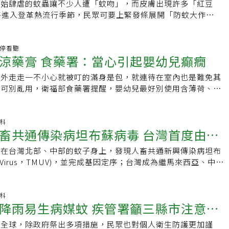
壓電網受電擊而亡，因此，建議捕蚊燈應該放在暗處，效果較
開始肆虐的蚊蟲讓不少人遭「蚊吻」，而皮膚出現許多「紅豆
更嚴重的問題。最好能讓專業的醫藥人員進行評估，先向醫師或
衣服，如果至運動場跑步運動，務必帶著外套以及毛巾，運動後
蚊香蚊香或電蚊香的滅蚊原理，都是利用蚊子討厭的化學物質製
將進入登革熱流行季節，民眾可要上緊發條展開「防蚊大作
藥師諮詢再購買合適的蚊蟲藥。使用前也要先詳讀藥品的使用說
外套，否則一流汗，體溫高一點，就會招惹許多病媒蚊。再者，
香或電蚊香時，應在通風處，以免化學物質在密閉空間焚燒，而
過這樣的經驗，明明同處一室，有些人總是特別受蚊子的青睞，
存方式及效期；使用時則要洗淨雙手，保持患部乾燥，依照使用
皮膚都應該塗抹防蚊液，選擇通過衛福部認可核准的防蚊產品。
、防蚊液在戶外蚊蟲多的地方，建議使用防蚊液。目前市面上防
一劫，彰化基督教醫院皮膚科主治醫師邱足滿說，這是由於蚊子
一層，擠出或倒出過多的藥劑不可再抹回容器以免汙染藥品，也
驅蚊神器、防蚊手環等防蚊小物效果有限，不可盡信。挑防蚊液
可的只有兩種，一種為DEET敵避，另一種則是Picaridin防
具有以下特徵的人最容易被蚊子咬，來看看自己符不符合。1、
用藥停看聽
小盒，以免變質。
進藥妝店、西藥房，櫥櫃陳列著眾多防蚊產品，該怎麼挑呢？台
涼藥膏 食藥署：當心引起嬰幼兒癲癇
DEET可遮蔽人體所散發出的二氧化碳及乳酸氣；而
的人人在從事運動、勞動時，新陳代謝會加快，呼出的二氧化碳
呈芳提出三大標準，首先看看是否有衛福部核准字號？產品適用
Picaridin則是驅蚊劑，主要作用是使蚊蟲無法感受到獵物的氣味。
知道蚊子正好喜歡鎖定二氧化碳濃度高的生物叮咬，因此，小朋
蚊效果可以維持多久？近年來，坊間陸續出現號稱「無毒且具有
戶外走走一不小心就被叮的滿身是包，就連待在室內也是難免其
環與防蚊液一樣，也是利用蚊蟲不喜歡的味道，達到驅逐的作
、肥胖的人，在群體中容易被蚊子叮咬。2、體溫高的人代謝快
然防蚊產品，其中添加柑橘、樟腦油、精油、尤加利樹等成分，
膏可別亂用，衛福部食藥署提醒，嬰幼兒最好別使用含薄荷、樟
子衣物、推車、床上等處，但隨著味道淡掉，也慢慢失去效果。
高。這是因為蚊子的觸角有一個受熱體，對溫度特別敏感，也喜
產品幾乎都沒經過衛福部審核，也未做過臨床測試，實際防蚊效
叮咬藥膏，以免引起嬰幼兒癲癇；藥師公會發言人黃彥儒則表
物在家中種植芳香的植物，譬如香茅、艾草、天竺葵、薄荷、茴
，所以，體溫高的人對蚊子會有比較大的吸引力，像是小孩子、
呈芳指出，DEET（敵避，Diethyltoluamide）是目前所有
已有專為嬰幼兒設計，較溫和的蚊蟲藥膏，家有幼兒者可選擇替
是蚊蟲不喜歡的味道。延伸閱讀： 防蚊液不是有擦就好！ 3時
人，都容易被叮咬。3、容易流汗的人汗裡頭含有乳酸、脂肪代
證實最有效的成分，經過臨床測試，能夠減少蚊蟲叮咬的頻率，
在「藥物食品安全週報」提及，市售蚊蟲叮咬藥膏主要可分為四
染科
 別再說蚊子愛叮酸性體質！ 4特徵才是蚊子的最愛
是蚊子喜歡的味道；再者，容易流汗的人，因為身體排放的熱量
畜共通傳染病坦布蘇病毒 台灣首度由蚊
心。孩童使用 勿直接噴灑食藥署於106年7月間將DEET成分且
局部麻醉劑、類固醇和抗生素。其中，許多蚊蟲藥膏都含有抗組
因此，汗多的人、正在運動的人、男人、小朋友等，都較容易被
的防蚊藥品，從「醫師藥師藥劑生指示藥品」改列為「乙類成
enhydramine、Chlorpheniramine，主要用途是可以緩解
的人一般人遇到蚊子叮咬會給予反擊，不過，若是嬰兒、行動不
度在台灣北部、中部的蚊子身上，發現人畜共通新興傳染病坦布
百貨、雜貨店或各大便利商店均能販售，方便民眾購買。依據食
部麻醉劑則常和抗組織胺一起製作成複方藥膏，本身並無消炎等
之人，自然容易成為蚊子的食物，特別是小寶寶，沒有做好防
su Virus，TMUV)，並完成基因定序；台灣成為繼馬來西亞、中國
用防蚊產品前，需詳閱說明書，瞭解使用方式，例如，距離皮膚
部麻醉效果可麻痺搔癢感，使紅腫癢的部位較不易因抓癢產生傷
蟲叮上。至於不少人認為酸性體質容易招惹蚊蟲？對此，邱足滿
第四個發現此病毒的國家，研究結果已刊登在今年5月國際期刊
公分，緩慢噴灑；使用於臉部時，應先噴於手掌再塗於臉部，並避
，黃彥儒表示，因為其對消炎反應很好，透過消炎作用來達到止
目前並沒有明確的證據證明，酸性體質容易被蚊蟲叮咬的事實，
ses）」上。由於坦布蘇病毒在家禽身上的症狀類似禽流感，並不容
若有傷口、過敏或曬傷的皮膚，請不要使用。此外，如與防曬產
也常用於蚊蟲叮咬的藥膏中。但是類固醇長期使用，可能會造成
溫高低、呼出的二氧化碳濃度高低有關才是。不過，中醫則認
雞鴨等畜禽產業造成危害，提醒畜牧業者需多留意。計畫主持
染科
先使用防曬產品，間隔5至10分鐘，再使用防蚊液，以免皮膚過
使皮膚變薄、受傷。因此最好依照建議用法和用量使用，並且避
降雨易生病媒蚊 疾管署籲三縣市注意登
人容易招惹蚊蟲，所謂的濕熱體質，是指體型胖、容易流汗、體
署病媒病毒及立克次體實驗室博士研究員舒佩芸表示，疾管署從
孩子塗抹防蚊液時，務必先噴於手掌，再塗抹孩童身上，千萬不
長期使用；尤其當因為搔癢抓破有傷口的時候，不可使用含類固
痘痘、體質偏酸、容易口乾舌燥、便秘等有虛火之人，是蚊子喜
行病媒蚊監測計畫，主要是監測日本腦炎、登革熱等疾病。舒佩芸
。再者，未滿5個月的嬰兒，請勿使用含有DEET成分的驅蚊產
抑制免疫反應，增加傷口被感染的風險。另外，有些人因為蚊蟲
捲全球，除政府祭出多項措施，民眾也對個人衛生防護更加謹
體質剛好就是自然醫學所談的酸性體質。延伸閱讀： 被叮成紅