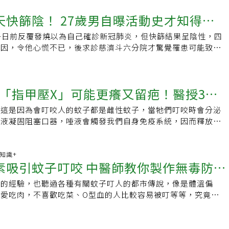
的機制？大多數時候，蚊子吸食植物花蜜和汁液，但當雌蚊產卵
外，含派卡瑞丁的防蚊藥劑，依目前的產品許可證，僅適用於2
紅腫反應，持續惡化，或蚊蟲叮咬處不慎抓傷破皮或疼痛，應盡
的說法。事實上，蚊子主要是靠化學以及物理方式來尋找宿主。
蛋白質，而這些蛋白質是通過喝血獲得的。美國約翰霍普金斯瘧
敷可緩解搔癢，避免過度搔抓造成細菌感染。除了塗抹式防蚊
天快篩陰！ 27歲男自曝活動史才知得
，避免引發蜂窩性組織炎。★本文經《NOW健康》授權刊登，
溫度、濕度等等。 容易被蚊子叮咬的6大原因：深色衣服、噴
學和免疫學助理教授Conor McMeniman博士告訴
蚊香片也是常見選擇，其主要成分多為除蟲菊精類
心健康生活大小事，點此進入【NOW健康】延伸閱讀：．幾歲
研究指出，人體皮膚表面有豐富的游離脂肪
的優勢在於它可以快速吸血，然後在不被發現的情況下飛走。為
子日前反覆發燒以為自己確診新冠肺炎，但快篩結果呈陰性，四
ids），可干擾蚊蟲神經系統以達驅殺效果。使用時應保持室內通風，
3年紀是斷崖式衰老關鍵，6方法延緩老化．長壽最佳步數不是1
在與細菌代謝之下，會產生許多不同氣味的羧酸。而個體的皮膚
，蚊子向皮膚吐出一整套不同蛋白質的混合物，這些蛋白質充當
病因，令他心慌不已，後求診慈濟斗六分院才驚覺罹患可能致命
作，避免長時間於密閉空間高劑量暴露。若不慎遭蚊蟲叮咬，應
：走「這個步數」可降低死亡風險．當70歲時想過什麼樣的生
子吸引力之間有關聯，對於不容易被蚊子叮的人而言，他們可能
，防止血液凝固。蚊子叮咬引起的瘙癢和不適是我們身體對這種
下藥治療後，救回一命。該男反覆發燒長達9天，看遍醫生、吃
搔癢，必要時可使用抗組織胺或外用類固醇藥膏。避免過度搔
讓你更健康長壽、自在圓滿責任編輯：陳學梅
合物來降低蚊子的飛行活動或是吸引力，簡單來說，這些人的體
炎症反應的結果。人們對蚊蟲叮咬有不同的反應，有的人在蚊子
病情始終未獲改善，甚至快篩數次結果也無異常，但身體愈來愈
膚破損與細菌感染。市售止癢產品多含薄荷醇或樟腦等成分，可
蚊液。 研究也發現，瘧疾會藉由感染人類來改變人類身上的氣
無傷地留下了幾個丘疹狀的斑點，而有的人可能會出現不得不護
心自己是否得了怪病。耳鼻喉頭頸外科主任黃俊豪表示，男子到
時減輕不適，但並非治療藥物。整體而言，防蚊重點在於環境清
加人類對於蚊子的吸引力，以增加瘧疾的傳播。食藥署呼籲，民
「指甲壓X」可能更癢又留疤！醫授3招
西最吸引蚊子？McMeniman表示，有些人確實是比較容易吸
有塊黑色結痂，周圍有泛紅小點，手、腳也發現類似結痂症狀，
行，正確使用防蚊工具與藥劑，才能有效降低疾病風險。蟲蟲冷
子的叮咬與酸性體質有關係，事實上，人體的酸鹼度會維持在一
生物學》(Current Biology)期刊上最近的研究中記錄了這一
男子前陣子曾到新竹戶外爬山，綜合症狀都可能和恙蟲病有關，
樓，蚊子竟然飛得上來？蚊子也會「搭電梯」（電梯門開啟時進
為飲食而有過大的改變。 預防蚊子叮咬2大招：定時的噴防蚊
，這是因為會叮咬人的蚊子都是雌性蚊子，當牠們叮咬時會分泌
每個人體味的一系列化學物質的反應不同，它們認為某些化學物
 黃俊豪說，恙蟲病是由帶有立克次體的恙蟲，叮咬而感染的急
由地面垂直起飛直達十樓的機率不大，但藉由氣流、工具的運
袖至於被蚊蟲叮咬後，擦小護士有效嗎？食藥署說明，一般民眾
血液凝固阻塞口器，唾液會觸發我們自身免疫系統，因而釋放組
質更令人胃口大開。不幸的是，找出某些人對蚊子特別有吸引力
蟲體主要在夏天大量繁殖，出沒山區、野外、雜草叢生等處，不
高。．小黑蚊其實不是蚊子？小黑蚊的正式名稱為「台灣鋏
X油、白X油等等，大多都是以清涼劑為主成分，可以快速緩解癢
常的發炎反應導致紅腫、癢，小孩子被叮咬產生的免疫反應比較
件簡單的事情。雖然研究人員仍在探索哪些氣味吸引蚊子的細
。然而，隨地球暖化，今年的秋、冬季仍相當悶熱，以致恙蟲數
目蠓科，與蚊子（蚊科）並非同一類群。牠體型極小，主要以植
於較嚴重的紅腫情形，還是需要使用有抗發炎消腫的成分，才能
一大包。搔癢抓破皮 恐會留下黑色素沉澱皮膚科醫師陳昱璁表
們的能力有一個一般模式。McMeniman指出，首先它們聞到
，民眾仍得小心秋冬季也有發生可能。 黃俊豪說，恙蟲病約有
食，雌蟲則會叮咬人類吸血，造成明顯紅腫與搔癢。小黑蚊的活
組織胺：最常見的成分，可以直接消腫消
咬並不會就此留下疤痕，通常是因為被叮咬導致的癢感令人搔抓
康知識+
看到你，然後當它們足夠近時，也許距離宿主一公尺之內，它們
期，不會有症狀，後續才會出現黑色結痂、周圍泛紅，易讓人以為
規律，主要集中在白天時段，尤其以清晨與傍晚最活躍。一般來
素吸引蚊子叮咬 中醫師教你製作無毒防蚊
透過麻醉效果，達到止癢效果，但是沒有消炎作用。 類固醇：通
，引起發炎反應，就會促使黑色素細胞生成黑色素沉澱，因此就
到從你皮膚散發的熱信號。吸引遠方蚊子的最重要的氣味之一是
，直到潛伏期過後開始出現反覆發燒、畏寒、淋巴結腫大等症狀
10點、下午約3點到6點，是出沒與叮咬的高峰期，幾乎不在夜
類固醇，利用抗發炎作用，減少皮膚發癢情形，但不建議用在有
好後留下黑色痘疤也是同樣的道理。（推薦閱讀：小心留疤！傷
們呼吸時呼出的氣體。此外，一些研究表明，喝啤酒的人更容易
蟲病嚴重時甚至立克次體還會跑到全身各處，除淋巴結，還會擴
叮的經驗，也聽過各種有關蚊子叮人的都市傳說，像是體溫偏
源／衛福部疾管署
消毒都是錯的 專家授「傷口正確處理法」）雖然不特別處理幾
另一些研究則表明，包括紅色在內的某些顏色可能對蚊子特別有
造成器官腫大，若到心臟時則將導致心肌炎或腦膜炎、結膜炎
只愛吃肉，不喜歡吃菜、O型血的人比較容易被叮等等，究竟蚊
l)，它們能維持皮膚屏障，減少過敏原刺激，減少搔癢刺激感。 ．
慢淡掉，因為皮膚本來就會自然代謝，年紀愈輕的人或黑色素沉
蚊子叮咬？McMeniman建議，在夏季盡可能多地遮蓋身體非
話可能意識昏迷、抽搐甚至死亡，黃俊豪提醒，患者應把握黃金
，都具備什麼樣的特質呢？ 吸引蚊子叮咬的4大關鍵因素：二
ethylphenol：一種殺菌劑，適用在較強烈的叮咬反應，例如小黑
淡化就愈快；發炎、破皮受傷越嚴重，黑色素退的越慢。止癢這
方審核、含有敵避(DEET)或派卡瑞丁(picaridin)等成分的驅
戶外活動時穿著長袖、長褲，避免蚊蟲叮咬。
體味和顏色那麼，就要從蚊子觸鬚的構造說起啦！蚊子的觸鬚附
(menthol)、樟腦(camphor)：利用清涼的感覺，轉移搔癢的
更癢許多人會用指甲在叮咬的包上壓個「X」來止癢，或是用熱
蚊子進入家中，確保你的窗戶裝有紗窗並在晚上打開風扇或空
化學感受器的神經細胞，能偵測空氣中分子濃度的細微變化。