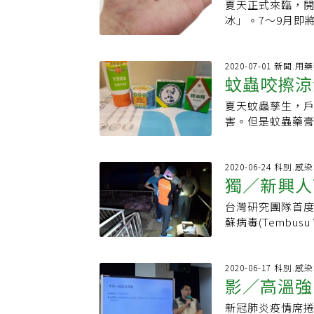
觸到燈管外的高
夏天正式來臨，
愛
化、引發感染等
穿上長褲、長袖
好。4、蚊香／電
冰」。7～9月即
向鄰近社區藥局
擦汗，並穿上薄
成，建議使用蚊
戰」！你一定有
明書，並注意貯
只要裸露在外的
造成健康危害。5
有些人總能逃過
頻次，薄薄塗抹
至於防蚊貼片、
蚊液真正有衛福部認
鎖定的叮咬對象，
2020-07-01 新聞.
不建議自行分裝
看清三大標準走
蚊蟲咬擦涼
蚊液，研究發現，
呼出二氧化碳多
大皮膚科主任蔡
&amp;nbsp;
量也會增多；要
在人身上嗎？防
夏天蚊蟲孳生，
6、防蚊貼片/手
友、肺活量高的人
防蚊效果」的天
害。但是蚊蟲藥
用，可以貼在孩
的人，體溫也較
蔡呈芳說，這些
腦等成分的蚊蟲
7、放置驅蚊的植
歡溫度高的地方
果可能大打折扣。蔡
示，現在市面上
香等，這些植物都
孕婦、喜歡喝酒之
驅蚊產品中，被
代使用。食藥署
2020-06-24 科別.感
段補擦一次才夠力
謝等物質，這也
獨／新興人
但在使用上仍須小
類：抗組織胺、
多，體溫也高，
含量在15%以下
織胺成分，像是Diph
叮。4、難以反擊
台灣研究團隊首
驗出
藥」，在藥局、
紅腫和止癢。局
便，或正在熟睡
蘇病毒(Tembu
藥署建議，在使
效果，但藉由局
護，很容易被蚊
大陸、泰國之後，
或衣物10至15
口。至於類固醇
指出，西方醫學
「病毒（Viru
開眼、口周圍，
癢的效果，因此
其實是與個人體
易分辨，且會對
2020-06-17 科別.感
品一起使用時，應
局部水分散失，
影／高溫強
為，濕熱體質的
人、衛福部疾管
敏不適。家長幫
免大面積塗抹和
味較重、容易長
2005年開始執
要直接噴在皮膚上
醇的藥膏，以免
新冠肺炎疫情席
革熱
好的對象，而濕熱