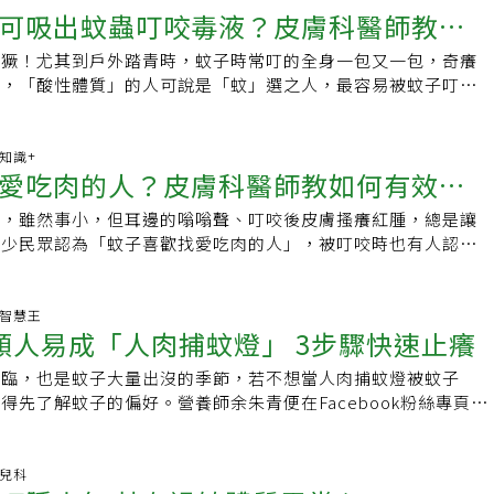
glycyrrhetinic Acid)：具有類似類固醇的抗發炎作用。 ．水
，這都是利用痛感/熱感來轉移對癢的感受，但指甲依舊會傷皮
子裡的雜物並排出積水，以防止蚊卵孵化。需謹記的是，沒有什
可吸出蚊蟲叮咬毒液？皮膚科醫師教你
California Institute of Technology）研究團隊發表在
止痛藥成分。 ．金盞花：含有豐富的類黃酮以及三萜類成分，
，曾遇過患者使用指甲反覆壓印皮膚造成整片皮膚破皮流血，指
保護你免受蚊蟲叮咬。儘管各種研究得出的訊息可能很誘人，但
rent Biology)》的論文中提到：蚊子遠在100公尺外，就能偵
分。 ．紫雲膏：傳統的中藥良方，具有消炎消腫、滋潤肌膚的
胞釋放更多組織胺，反而更癢；熱水則是會破壞皮脂膜，使皮膚
猖獗！尤其到戶外踏青時，蚊子時常叮的全身一包又一包，奇癢
解搔癢和防蚊要領
習慣、避免的顏色或肥皂的氣味就能驅趕蚊子。至於外出如何避
氧化碳，人類呼出二氧化碳的濃度約為4％，比空氣中二氧化碳
後提醒，2歲以下的小孩禁止使用添加薄荷或是樟腦成分的藥
易癢。因此這兩種方式都不推薦。被叮咬後 正確止癢方法為了
傳，「酸性體質」的人可說是「蚊」選之人，最容易被蚊子叮？
蚊權威、台大昆蟲系名譽教授徐爾烈曾建議，外出時千萬不要靜
多倍。經由感受器，蚊子很容易能夠找到發出二氧化碳的位置。
果要使用其他成分，也都建議先向藥師諮詢。 【延伸閱讀】夏
建議，可採用其他方式減少對皮膚的刺激、使神經鈍化，都是降
主治醫師沈孟暵表示，事實上，在西醫的領域中，並沒有鹼性體
在涼亭或是鞦韆上聊天，那肯定成為蚊蟲攻擊對象。除此之外，
近到20公分，牠們則會主動接近攝氏37度、具有體味，像是汗
意「間隔使用」避免肌膚不適被蚊子叮會染B肝、熬夜會爆
1、輕拍癢處、冰敷降溫、塗抹綠油精或萬金油有助於止癢，塗
概念，而真正的防蚊秘訣其實很簡單，除了穿著薄的長袖衣物，
物，預防蚊蟲叮咬一定要穿上長褲、長袖衣服，如果至運動場跑
、尿酸、胺基酸，腳臭會散發出戊酸，甚至是芳香劑、香水，以
！資料來源：健康醫療網
皮膚敏感度。2、局部塗抹類固醇藥膏是最有效的止癢方式，快
產品，如防蚊液，噴在皮膚和衣服上，皆能發揮效果，原理很簡
康知識+
著外套以及毛巾，運動後擦汗並穿上薄外套，否則一流汗，體溫
體。因此「新陳代謝高的兒童、體溫高的孕婦，易出汗、愛喝酒
ealthnews.com.tw/readnews.php?id=57540責任編輯：辜子
愛吃肉的人？皮膚科醫師教如何有效止
來，才不會愈抓愈癢。但是類固醇的用量注意要適量，建議要由
、而是靠防蚊液散發的氣味抵禦蚊子襲擊身體。防蚊液不只擦皮
許多病媒蚊。防蚊液使用注意事項．距離皮膚或衣物10至15公
臭以及有特殊氣味的人」較容易成為蚊子的「獵物」。 破解迷
立類固醇外用藥等處方。3、嚴重大面積發癢時由醫師開立口服
沈孟暵醫師表示，如果不想被蚊子咬，可穿著薄的長袖衣物，亦
．用於臉部時，先噴於手掌再塗於臉部，並避開眼、口周圍。．
比較容易被蚊子叮嗎？「體質酸鹼理論」捏造者Robert O.
見，雖然事小，但耳邊的嗡嗡聲、叮咬後皮膚搔癢紅腫，總是讓
。（推薦閱讀：皮膚癢要擦什麼藥？ 藥師解析「5類成分用
T（敵避）成分的防蚊產品，使用上建議可噴於露出來的皮膚，也
曬傷的皮膚，不要使用。．如與防曬產品一起使用，應先使用防
018年被美國法院判賠1.05億元美金，宣告終結這場十多年來的騙
不少民眾認為「蚊子喜歡找愛吃肉的人」，被叮咬時也有人認為
）美白除疤 常見方式一次看．美白成分：如麴酸(Kojic
，因為防蚊產品是靠氣味避免蚊子叮咬。不過有些民眾擔心敵避
10分鐘，再使用防蚊液。．幫孩子塗抹時，先噴於手掌，再塗抹
你的腎臟和肺臟功能正常，血液pH值就會永遠恆定在
十字可以止癢」，不過事實上好像又不是這麼一回事。究竟蚊子
butin)、對苯二酚(Hydroquinone)、杜鵑花酸(Azelaic acid)、
對此醫師解釋，市面上販售的產品很安全，使用於大人、小朋友
要直接噴在皮膚上。．未滿5個月的嬰兒，勿使用含有DEET成
5，飲食並不會改變人體酸鹼質的恆定，所以下次別再說被蚊子叮，是因
咬後又要怎麼止癢？如何防範蚊子？美麗信義皮膚科主治醫師曾
xamic acid)等，能抑制黑色素合成；維他命C，具有強大的抗氧化
險性，但少數體質特殊的人，可能會引發過敏反應，所以使用之
】．What scientists say keeps mosquitoes at bay
從中醫角度來看，「濕熱體質」和「陰虛內熱」體質，最容易招
。 為什麼常被蚊子咬？被針對？蚊子喜歡愛吃肉的人？ 曾奕騰
生活智慧王
果。雖然有些成分美妝店就買的到，建議還是要醫師指示，避免
圍的皮膚上試擦，待10分多鐘後，若產生搔癢、蕁麻疹等過敏
類人易成「人肉捕蚊燈」 3步驟快速止癢
辣、油膩、重口味，以及常喝手搖飲、菸酒過多的人，體內容易
蚊子叮咬的對象有不少相關研究，當中包括了人體的表面溫度、
其是兒童不建議隨意使用。．表淺性化學處理：果酸、杏仁酸、
使用該防蚊產品。一般而言，被蚊子叮的腫包通常會自行消退，
濕和熱結合在脾胃中，會阻礙氣機運行，形成濕熱體質。• 濕
、氣味、生物體積、活動程度等，但對於蚊子是否真的特別喜歡
進角質細胞代謝，將表淺黑色素帶走，改善暗沉。．雷射：黑色
是民眾過度搔癢，造成皮膚受損，容易引發感染，沈孟暵醫師建
來臨，也是蚊子大量出沒的季節，若不想當人肉捕蚊燈被蚊子
怕熱、易出汗、舌苔黃膩，常口苦口乾、口臭、眼乾目赤、四肢
則尚無可信的研究定論，推測為以訛傳訛。 不過許多人確實總
會需要多次慢慢處理。．防曬：避開紫外線，避免黑色素生成。
難耐，可冰敷，或擦蚊蟲叮咬的藥膏，通常這類藥膏含有輕微的
得先了解蚊子的偏好。營養師余朱青便在Facebook粉絲專頁上
久都感覺不夠，而小便量少偏黃、大便偏軟，容易黏馬桶，便後
，明明在同一個空間內，就只有自己被針對。對此曾奕騰醫師表
用美白產品會反黑？ 專家解答！使用時機一次搞懂）網路上有
症狀。真空吸取器是防蚊利器？最有效的方法其實是「它」海外
的類型，以及快速止癢的3步驟，提供給民眾當作夏日大作戰的
另外，濕熱體質的女性，臉部出油較多，容易長暗瘡及粉刺，私
因素外，也有一種可能是「感受較明顯，感覺被針對。」醫師解
器、淡斑神奇藥膏，雖然蠻多都有醫師見證肯定，成分也沒有太
吸取器」標榜「可將蚊子殘留在皮膚上的毒針及毒液都吸出
以下4種類型的人最容易吸引蚊子，一為容易流汗的人，因某些
、味道重。有上述濕熱情況的人，飲食宜清淡，少吃燒烤炸辣、
咬的反應強弱因人而異，有人較強，有人較弱，蚊蟲確實可能選
每個人的膚質畢竟有異，要嘗試之前記得先從小面積開始試用，
效嗎？沈孟暵醫師表示，其原理可能是透過多次吸取皮膚，使得
裡的乳酸、化妝品的硬脂酸，對蚊子來說很有吸引力，所以她建
.兒科
滋補及偏熱型食物，如奶茶、咖啡、冰啤酒等，水果類亦要避免
常見的情形是同個空間大家都有被咬，只是因為反應較強較明