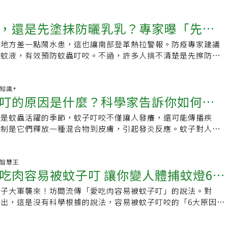
那是牠們產卵的場所，包括池塘、湖邊、輪胎、盆栽托盤、瓶蓋
活周遭出現這類蚊種，應特別注意防蚊與環境清理。蚊子與一般
連一個瓶蓋的水量都足夠蚊子繁殖。一般只有雌蚊才會叮人吸
不同，蚊子透過細長口器吸血，可能將唾液中的病原體帶入人
，還是先塗抹防曬乳乳？專家曝「先後
要血液中的蛋白質來製造卵子。雄蚊只吸花蜜，不吸血。蚊子會
，是否造成感染，除了蚊種因素，也與環境中是否存在病原體有
的口器（口吻），會刺入皮膚吸血，並注入唾液以防血液凝固。
感染目前在台灣已無本土流行，多為境外移入個案，因此整體風
多地方差一點鬧水患，這也讓南部登革熱拉警報。防疫專家建議
抹前注意3件事
痛，所以你常常沒感覺就被叮了。由於你的身體會把蚊子的唾液
仍不可掉以輕心。出現登革熱症狀需警覺，清除孳生源最關鍵。
防蚊液，有效預防蚊蟲叮咬。不過，許多人搞不清楚是先擦防蚊
進而啟動免疫反應，釋放組織胺，這會導致皮膚紅腫、發癢。防
資料，登革熱主要由白線斑蚊與埃及斑蚊傳播，感染後症狀包括
曬乳液？答案是先擦防曬乳液。先擦防曬再噴防蚊液 使用前注
天少被叮1.你的體質可能是「蚊子最愛」研究顯示，85%吸引蚊
肉與關節痠痛等，部分患者可能出現較嚴重的出血、休克或器官
出防蚊液正確使用的3大注意事項：1.塗抹部位：有些產品是噴
因，包括氣味、代謝率、體溫、血型等。換言之，你天生可能就
，甚至危及生命。因此若出現疑似症狀，應及早就醫並告知蚊蟲
則可塗抹於皮膚，但是並非所有部位都可以塗抹，使用前仍需確
康知識+
2.O型血的人被叮更多實驗發現，O型血的人被叮的機率是A型
叮的原因是什麼？科學家告訴你如何預
蚊措施，黃建賢指出，民眾應以環境管理為優先，包括清除積水
等相關標示，若有傷口或過敏等肌膚須盡量避開，避免過度刺激
於中間。雖然血型改不了，但可透過其他方式補強防禦。3.少喝
源，並在蚊蟲活動時節加強居家防護，如關閉門窗、加裝紗窗，
.維持防護時間：防蚊液產品需要注意塗抹後可維持的時間，以
酒會升高體溫與二氧化碳排放，讓蚊子更容易發現你。運動後或
季是蚊蟲活躍的季節，蚊子叮咬不僅讓人發癢，還可能傳播疾
捕蚊燈等工具。天然方式如精油或焚燒艾草，雖可短暫驅趕蚊
果防蚊液保護效力減弱，身邊仍有蚊子徘徊，則應遵循說明書／
容易吸引蚊子。4.穿對衣服才有用蚊子偏好深色、吸熱的衣
機制是它們釋放一種混合物到皮膚，引起發炎反應。蚊子對人體
，仍需搭配物理或化學防治方式。防蚊液依年齡挑選濃度，幼兒
適量補擦。3.塗抹順序：如果需同時使用防曬與防蚊產品，建
寬鬆、長袖衣物，減少體溫外露與氣味釋放。5.防蚊液要「塗
，但具體的原因尚未確定。防止蚊子叮咬的方法包括穿長袖衣
售防蚊產品主要分為人體用與環境用兩類。常見成分包括敵避
間隔一段時間再使用防蚊產品」，且在塗抹前留意產品標示及注
EET或檸檬桉醇成分的防蚊液，並確保每寸暴露皮膚都有覆蓋。
ET或派卡瑞丁的驅蟲劑，清除積水防止蚊卵孵化，以及開風扇或
瑞丁（Picaridin），兩者皆可依產品標示使用於皮膚，有效達
有任何不適須立即停止使用並諮詢醫療人員。皮膚遭蚊蟲叮咬引
積水蚊子能在任何靜止水面產卵，從水缸、花盆、飲料瓶蓋到排
防止蚊子進入室內。外出時要保持活動，不要靜止不動，並注意
生活智慧王
境用藥則不可直接接觸人體。使用時應依照標示濃度與頻率，避
藥膏可緩解民眾被蚊蟲叮咬後，皮膚搔癢時，該怎麼辦？食藥署
吃肉容易被蚊子叮 讓你變人體捕蚊燈6大
每週巡視一次家中戶外積水區域。7.越香越容易被叮是真的身
-by ChatGPT夏季不只氣溫炎熱，也是蚊蟲容易出沒的季節，
常幼兒使用需特別注意濃度與使用頻率，避免接觸眼口與黏膜部
.先以肥皂和乾淨的清水清洗傷口，減少感染風險，適度減緩搔
影響你散發的氣味，而這些氣味可能會吸引或排斥蚊子。少用香
讓你發癢，還會傳播包含登革熱、瘧疾、茲卡病毒感染症等疾
塗抹。疾管署建議，成人可選用敵避濃度≦50%的防蚊藥劑，
，有助於消腫止癢。但儘量避免過度抓癢，以免引發細菌感染。
蚊子大軍襲來！坊間流傳「愛吃肉容易被蚊子叮」的說法。對
乳液可降低吸引力。不過足部的「起司味」氣味對蚊子來說是超
是世界上最致命的動物之一，造成的死亡人數比世界上任何其他
的孩童，只建議使用DEET濃度為10%至30%的防蚊藥劑，且
消腫，建議選擇下列2類蚊蟲藥膏：1.含抗組織胺藥品：主要緩
出，這是沒有科學根據的說法，容易被蚊子叮咬的「6大原因」
。【資料來源】．Mosquitoes bite! 5 tips for making
你周遭的蚊子不帶有這些病菌，被蚊子叮咬仍是一件惱人的事，
洗乾淨。另外，年齡兩個月以下的嬰兒，含有敵避、派卡瑞丁成
的常見成分。2.含類固醇藥品：主要以抗發炎來減少皮膚發
香水、血型、體溫、二氧化碳與體味。 食藥署在臉書粉專「藥
tractive to them．Cleveland Clinic: Mosquito Bites
叮咬我們、什麼吸引蚊子以及如何阻止蚊子叮咬幾個常見問題的
不適用，建議使用外在遮蔽的方式（例如淺色長袖衣褲及蚊帳）
抹於有傷口處，以免增加感染的可能。值得注意的是，若是嬰幼
文指出，「吃肉會讓身體變酸性體質，因此容易被蚊子叮？」這