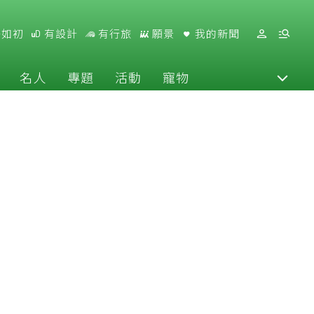
好如初
有設計
有行旅
願景
我的新聞
名人
專題
活動
寵物