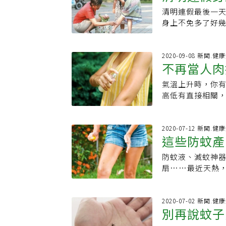
避免購買受潮、發
趕驅逐的習慣，
這款藥品的效期
量、讓心情變好
清明連假最後一
油釋放出來，達到
又或者即便知道
準0.2%。由於
然灑落到身上，
身上不免多了好
議把汰換下來的藥
病，例如「隱翅
因此啟動回收兩批（
場。自製防蚊膏 
擦。台安醫院皮
來噴灑，天然無
毒素」的毒液，
廠商釐清產品不純
方，可自製「防
發炎，但長期使
材，對孕婦、小孩
紅、腫、熱、痛
藥品為指示用藥，
樹、薰衣草、薄荷
示，身體各部位
2020-09-08 新聞.健
體質避免使用。 參考文獻：
蚊蟲應以雙手揮舞驅趕，或
因指示用藥民眾
不再當人肉
水調和製作噴劑
處、易流汗處、
Bite? INSECT COP
打，小心被報復！
原購買藥局或直
和消腫。也可使用
的油、水比例製
Odor Plumes wi
發霉」？醫指好不
作業，立即停止
氣溫上升時，你
式
助消炎止痛、退紅
中，紫草膏、綠
子的一些事〉，《科
有，網站、媒體
高低有直接相關，
說，這些藥膏主
上升，蚊子的活
炎、癢的部分，
有偏好。尤其上午
是需要用到類固
色長袖衣褲，於皮
2020-07-12 新聞.健
到第七級，以第
這些防蚊產
蚊子的幼蟲（又
醇，一方面可能
防治登革熱的根
變薄、免疫力改
防蚊液、滅蚊神
身
生，杜絕病毒的傳
可能引發二度感
扇……最近天熱
要手段，平時出
成複合式藥膏。
國內防蚊權威、
最好掛蚊帳，特
換另一種藥膏。
不如穿上長袖衣褲
子，安撫孩子時也
不回診；之後發
小物長久以來，
2020-07-02 新聞.健
靜電原理，補捉
別再說蚊子
膏使用。不但破
人，對於防蚊，
免發生危險；至
意拿以前用剩的
涼亭或是鞦韆上