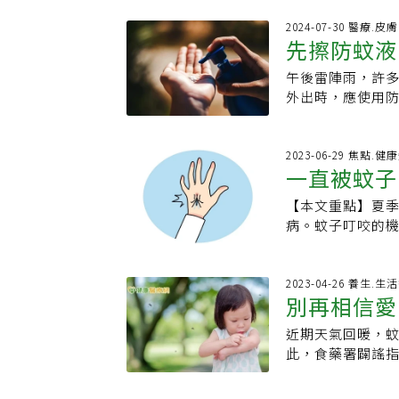
源的地方，因為
室內環境，若生
等積水容器，就
2024-07-30 醫療.皮膚
昆蟲或動物叮咬
先擦防蚊液
血，因為牠們需
體。黃建賢表示
用一根像針一樣
關。例如瘧原蟲
午後雷陣雨，許
順序」，塗
這個過程幾乎無
險相對較低，但
外出時，應使用
當作外來物質，
依衛福部疾管署
液，還是先塗抹防
蚊7招讓你這個夏
發燒、頭痛、肌
意3件事食藥署提
子的因素來自基
衰竭等重症反應
灑於衣物，有些
2023-06-29 焦點.健
讓蚊子無法抗拒。
一直被蚊子
叮咬史。針對防
認使用注意事項
的兩倍，B型則介
容器、避免孳生
皮膚造成不適。2
酒、保持冷靜喝
【本文重點】夏
防蚊蟲叮咬
並使用電蚊拍、
便進行補擦，如
呼吸急促時也一樣
病。蚊子叮咬的
蟲，但效果有限
仿單的用量說明，
服。建議穿淺色、
味有不同的反應
使用有限制。市
議「先擦防曬，
對塗滿」使用含D
褲，使用含有DE
（DEET）與派卡
意事項，塗抹後
6.清除家中所有
空調並裝紗窗來
2023-04-26 養生.
到防蚊效果；環
搔癢 塗抹這2類
別再相信愛
水孔都不能放過。
穿著適當的衣物。-
免過量使用。通
提出2大建議：1
體的細菌組成會
被蚊子叮咬不僅
位，並由成人協助
癢。2.適度冷敷
近期天氣回暖，
原因一次看
水、香皂、芳香
病。事實上蚊子
而年齡兩個月以上
至於想要有效消炎
此，食藥署闢謠指
強吸引劑，因此記得洗腳
生物都多。即便
回到戶內後要清
解紅腫、搔癢不適
包括深色衣物、噴
yourself less at
以下為蚊子如何
份之防蚊藥劑並
癢，但需避免塗
博士 正藥說」發