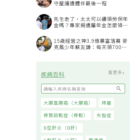
守屋護遺體伴最後一程
先生走了，太太可以續領勞保年
金嗎？專家揭遺屬年金怎麼領，
看順位還要看資格
15歲經營之神3.9億暴富落幕 麥
克風少年蘇友謙：每天領700元
過日子
看更多
疾病百科
大腸直腸癌（大腸癌）
痔瘡
骨質疏鬆症（骨鬆）
失智症
B型肝炎（B肝）