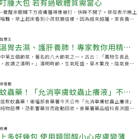
諮詢評估後再使用。延伸閱讀： ·小黑蚊叮滿身包癢到哭？ 急
叮腫大包 若有過敏體質需當心
降，如同平時抓癢是為了讓皮膚神經去敏感化，或是透過痛感以
出隨時擦汗。再來是呼出二氧化碳多及體溫高的人，由於蚊子會
槤，以免加重濕熱症狀，增加被蚊叮的機會。若要加強清熱利濕
被咬，這和個體對蟲咬免疫反應有關。 醫師更進一步解釋，越
」：這時段最容易成目標 ·睡到一半被蚊子吵醒好困擾！「7方
吸取器會使皮膚神經較不敏感，達到止癢的功能，「但是應該是
標，所以運動者、孕婦、小孩、喝酒的人容易成為蚊子的覓食對
具清熱祛濕功效的食物，如薏苡仁、綠豆、赤小豆、土茯苓及冬
咬的人，身體的免疫系統也會日漸習慣，被蚊蟲叮咬的感受也會
一覺醒來眼睛下方皮膚腫得像被打、快睜不開了。保母表示晚上
靠近你
的毒液，或毒針吸出來，畢竟毒液早就滲透到皮膚深層，另外，
藍色、黑色等深色衣服的人，因蚊子喜歡停留弱光背景，加上衣
內熱體質的人容易流汗、體溫相對偏高，面部時常有烘熱感、咽乾
反之，較少接觸的就可能相當強烈明顯。例如嬰兒被蚊子咬到，
嗡嗡聲，早上起床看到小孩就變這樣，因為越來越腫，家長擔心
器留在皮膚上，我認為沒有這麼神奇的效果。」最佳的防蚊方法
好、易讓二氧化碳停留，「根本就是絕佳棲息帶呀」。「別再畫
掌心、胸口煩熱等，潮熱盜汗症狀，平時不喜歡喝水、長期熬
未成熟、還沒習慣該品種的蚊子唾液，通常就會腫很大一包；隨
性組織炎？衛福部桃園醫院醫師王淳峻表示，孩子免疫系統還沒
禦」，沈孟暵醫師再次強調，外出時穿長袖衣服，在外盡量不要
也補充快速止癢的3步驟，先是用鹼性肥皂沖洗叮咬處，中和蚊
、思慮多，偶爾伴隨頭暈耳鳴、失眠多夢，而且尿少色黃、大便
有這種情況，或被咬時一小包。許多人在國內被蚊咬一小包，在
蚊蟲叮咬，對有過敏體質的小孩而言，可能會誘發大量的過敏激
面積；睡覺時，可使用蚊帳。此外，有些傳統防蚊產品，例如：
再冰敷或輕拍肌膚，抑制搔癢訊號傳達到大腦，減輕癢感，最後
內熱症狀者，飲食亦宜清淡，尤其切忌晚睡熬夜，平時則可補充
就一大包，這也是同樣的道理。而被蚊子咬也未必會當下就出現
蕁麻疹，或血管性水腫，有時還有可能起水泡，這些嚴重的反
生活智慧王
氣味避免蚊子靠近，但是，這類產品的效果依個人使用狀況有所
醇藥膏，改善傷口腫脹，如此一來，即可舒緩叮咬處的不適感。
，如銀耳、百合、雪梨及蜂蜜等，有助清熱滋陰，讓體質變得平
溫胃去濕、護肝養肺！專家教你用精油
1-3天才出現延遲症狀。 被蚊子咬如何有效止癢？用
免疫系統會成熟，慢慢改善。王淳峻說明，萬一過敏已經發作
擔心感染？ 有這些現象務必送醫有些病人被蚊子叮咬後，會產
叮咬的機會。O型血的人，最容易被蚊蟲叮咬對此，日本與歐美
用？ 民眾被蚊蟲叮咬時，大多就是抓癢，曾奕騰醫師提醒盡可
組織胺或類固醇藥物，經過兩天就會緩解了；但如果過敏太嚴重
，尤其幼童仍在成長發育，免疫系統尚未建立完全，常常會發現
氣中第五個節氣，著名的八大節氣之一。古云：「萬物生長此
劑，外出防蚊蟲叮咬
其中《醫學昆蟲學雜誌（Journal of Medical
然較直接較舒服，可以暫時舒緩癢感，但往往會陷入越抓越癢的
至呼吸急促，就需要掛急診注射藥物處理。桃園醫院護理師鄒瑞
消退，或非常大塊，這也和個人體質有關係，代表引發的免疫反
淨，故謂之清明。」清明時節，生氣旺盛，草木繁茂，陰氣衰
y）》刊登過一項研究，比較O、B、AB、A等4種血型的受試者，哪一
容易抓破傷口，若形成傷口有細菌感染的可能，嚴重也可能形成
是在蚊子叮咬初期，可使用強效類固醇藥膏擦拭覆蓋被叮咬之
腫包的狀態部會太癢，可以觀察約1-2週就會消退，不一定要擦
景明，適合郊外踏青、春遊和春祭。清明養生動起來 飲食宜溫
吸引白線斑蚊？結果顯示，O型人的血液較受蚊子的青睞，其次
這聽起來誇張，但蜂窩性組織炎常見就是因各種小傷細菌感染所
藥物過量，與其擦半天一班藥膏無效還被抓破，不如乾脆擦含有
父母擔心小朋友會引發感染，沈孟暵醫師建議，此時小朋友如果
溫，除了時令蔬菜水果外，也適合進食像是地瓜、白菜、蘿蔔、
最少被咬的則是A型。不過，究竟蚊子為何更愛O型血，詳細原因
被蚊蟲叮咬時，最好的改善方式就是消炎止癢，方式可包括冰
止癢。該如何確定是血管性水腫不是蜂窩性組織炎？王淳峻說，
好，也不會感到疼痛，就讓它慢慢好起來，但若小朋友搔抓得很
濕的食物，亦可多吃護肝養肺，像是菠菜、山藥等食物。此外，
用藥停看聽
動手自製天然無毒的驅蚊中藥香包為了避免成為蚊子的盤中飧，
荷油等，若有抗組織胺藥物也可遵照仿單使用。而民眾口耳相傳
蜂窩性組織炎，通常皮膚要先被抓破，並且感染48小時後才會
的傷口，甚至會感到疼痛或發燒，就需要注意可能是感染的跡
蚊蟲藥！「允消寧膚蚊蟲止癢液」不純
發快，養陽關鍵在於「動」，可多參與戶外運動，加強體力的鍛
除了把汗擦乾，保持身體乾爽、無異味，穿著淺色長袖衣物、避
實也是有用的，原理和輕拍一樣，是藉由小幅度的刺痛轉移發癢
真是細菌感染小朋友早就痛到哇哇叫。若是因為搔癢而抓破皮
查。（常春月刊／編輯部整理、文章授權提供／健康醫療網）延
時節安排祭祖和春遊，也是為了讓身體開始動起來。春季氣候易
水之外，也可動手製做天然驅蚊的中藥香包。 • 材料：丁香、
意的是避免太用力，以免指甲抓破形成傷口。 防蚊、驅蚊養
腫熱痛，也不要輕忽，建議這就時候需要看醫師，評估是否需要
有這款蚊蟲藥！衛福部食藥署今天公布「允消寧膚蚊蟲止癢液」
藥署回收
蚊叮滿身包癢到哭？ 急診醫授「3招自救」：這時段最容易成目
遵行「春捂」之說，不要過早脫下厚外套，或維持下厚上薄的穿
葉、石菖蒲、藿香、金銀花、薄荷、薄荷腦、檸檬草，各5公
醫：小心打到「隱翅蟲」！ 防範蚊蟲叮咬，曾奕騰醫師建議，
不純物超標，恐影響藥效而啟動回收。食藥署藥品組科長洪國登
子愈來愈多！ 專家揭「防蚊液使用原則」：小心中毒
需要從底部往上升發，寧願下身熱也不能冷到。這個季節身體容
：將藥材打碎、混合，放進紗袋或布包中，可以掛在包包、室
香、電子蚊香、電蚊拍等防蚊道具，並定期清除積水容器、檢查
兩批、約6000多瓶，民眾如發現手邊有批號內產品，可向原購
穿純棉寬鬆的衣服，避免濕疹情況發生。精油防護罩 驅逐負能
處，讓草本植物的天然味道散發出來，也可以利用自然風或電風
清潔。戶外場合則可穿淺色長袖長褲，備著防蚊液，可塗抹外露
廠商退換貨。永信藥品工業股份有限公司生產的「允消寧膚蚊蟲
祖先的日子，可能需要往墳場或陰氣盛處祭祖，提供「驅逐負能
道傳遞得更遠，驅蚊的效果會更好唷！ ※使用中藥包的注意事
應循合法、正常通路購買，避免買到來路不明的，防蚊不成反倒
enhydramine HCL、Lidocaine、DL-camphor和L-
.皮膚
將葡萄柚、杜松、秘魯聖木，以上3種精油各5滴，滴入裝有
：藥材若放置太久，導致精油揮發，便失去驅蚊效果，選購時應
膚疾病。 曾奕騰醫師也提醒，民眾日常驅趕蚊蟲時，應養成揮
上多好幾包 使用類固醇小心皮膚變薄
主要用於暫時緩解皮膚刺激引起的搔癢、蚊蟲咬傷等。洪國登表示，
泉水的噴瓶容器中搖勻，製作成淨化噴霧，可清理濁氣、消除負能