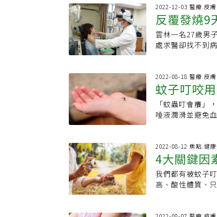
解答。蚊子叮咬
防止蚊蟲叮咬。另
兒被叮咬後產生
是沒有科學根據
2022-12-03 醫療.皮膚
時，需要額外的
歲以上孩童。冷
反覆發燒9
快就醫，諮詢醫師
比如視覺、嗅覺、
疾研究所分子微生物
液，電蚊香與電
原文刊載於此★關
香水、血型、體溫、二氧化碳、體味 
《CNN》，蚊子
雲林一名27歲男
「恙蟲病」
（Pyrethro
開始老很快？醫曝
酸，這些脂肪酸
了實現這一目標
處求醫卻找不到
並依產品說明操
萬步？ 歐洲研究
羧酸豐富度與蚊
止痛劑和抗凝劑
的恙蟲病，經對症
以冷敷方式緩解
活？6種生活態度
會散發出某些化
化學混合物產生
了多次退燒藥，
抓，以免造成皮
表散發著天然的防
叮咬後相對毫髮
虛且無力，很擔
2022-08-18 醫療.皮膚
帶來清涼感，暫
味分子，從而增
蚊子叮咬用
理的傷痕。什麼東
診時，脖子皮膚
除與個人防護並
眾不要再相信蚊
引蚊子，他在《當代
進一步詢問得知
知識．我家住十
定的定值，不會因
「蚊蟲叮會癢」
快速止癢
點。蚊子對構成
抽血檢查後確診。
入）！雖然蚊子
液、穿著長褲長
唾液潤滑並避免
質比其他化學物
性發熱性疾病，
送，還是可能登
愛用的綠X精、萬
織胺，是一種正
的原因並不是一
過台灣相當少見
蠓」，屬於雙翅
感，但是如果對
大，所以容易腫
節，但蚊子找到我
量變多，不同以往
物汁液或花蜜為
夠有效緩解。 止癢藥3大主要成份 抗
示，大部分的叮
2022-08-12 焦點.健
你的味道，然後
10至14天潛伏
動時間具有明顯
4大關鍵因
癢。 局部麻醉：
不止，造成破皮
實際上可以檢測
單純被蚊蟲叮咬
說，上午約8點到
常使用較弱效的
會留疤，青春痘
二氧化碳，即我
才有警覺。而恙
我們都有被蚊子
包
間活動。資料來
傷口的地方。 止癢藥7種次要成分則如下： ．保濕劑：例如尿素、泛醇
口通風乾燥、藥水
被蚊子叮咬，而
及肝臟、脾臟等
高、酸性體質、
(pantheno
個月後顏色會慢
吸引力。如何預防
等，延緩治療的
子「叮」上的獵物
Isopropylm
澱位置較淺層時
常重要，並使用經官
時間治療，從事
氧化碳、體溫、
蚊。 ．清涼劑：薄荷
樣做 當心留疤反
蟲劑。為了防止
有感覺毛，毛上
2022-08-07 醫療.皮膚