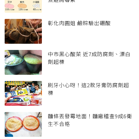
彰化肉圓姐 鹼粽驗出硼酸
中市黑心酸菜 近7成防腐劑、漂白
劑超標
刷牙小心呀！這2款牙膏防腐劑超
標
麵條丟發霉地面！麵廠稽查9成6衛
生不合格