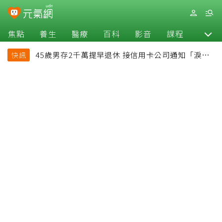
焦點
養生
醫療
百科
影音
課程
退休
45歲男存2千萬提早退休 接信用卡公司通知「淚回
快訊
職場」：有錢也碰壁