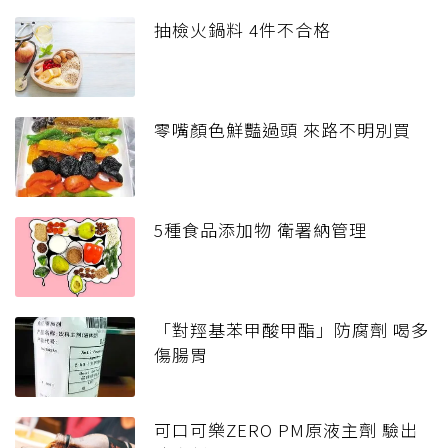
抽檢火鍋料 4件不合格
零嘴顏色鮮豔過頭 來路不明別買
5種食品添加物 衛署納管理
「對羥基苯甲酸甲酯」防腐劑 喝多
傷腸胃
可口可樂ZERO PM原液主劑 驗出