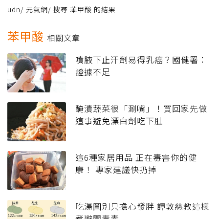
udn
/
元氣網
/
搜尋 苯甲酸 的結果
苯甲酸
相關文章
噴腋下止汗劑易得乳癌？國健署：
證據不足
醃漬蔬菜很「涮嘴」！買回家先做
這事避免漂白劑吃下肚
這6種家居用品 正在毒害你的健
康！ 專家建議快扔掉
吃湯圓別只擔心發胖 譚敦慈教這樣
煮避開毒素