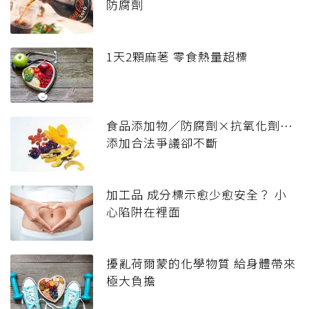
防腐劑
1天2顆麻荖 零食熱量超標
食品添加物／防腐劑×抗氧化劑…
添加合法爭議卻不斷
加工品 成分標示愈少愈安全？ 小
心陷阱在裡面
擾亂荷爾蒙的化學物質 給身體帶來
極大負擔