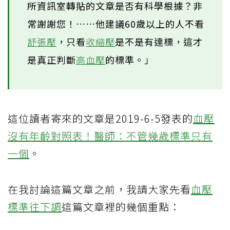
所資訊室轉貼的文章是否有科學根據？非
常謝謝您！……他建議60歲以上的人不看
舒張壓
，只看
收縮壓
是不是有達標，這才
是真正判斷
高血壓
的標準。」
這位讀者寄來的文章是2019-6-5發表的
血壓
沒有年齡對照表！醫師：不管幾歲標準只有
一個
。
在我討論這篇文章之前，我請大家先看
血壓
標準往下調
這篇文章裡的幾個重點：