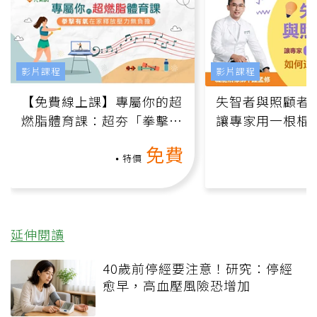
影片課程
影片課程
【免費線上課】專屬你的超
失智者與照顧者
燃脂體育課：超夯「拳擊有
讓專家用一根棍
氧」高壓族在家釋放壓力無
何逆轉退化大腦
免費
負擔
課）
特價
延伸閱讀
40歲前停經要注意！研究：停經
愈早，高血壓風險恐增加