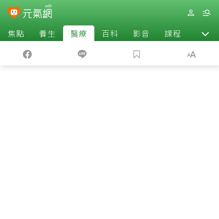
焦點
養生
醫療
百科
影音
課程
退休