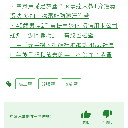
‧電風扇滿是灰塵？家事達人教1分鐘清
潔法 多加一物還能防髒汙附著
‧45歲男存2千萬提早退休 接信用卡公司
通知「淚回職場」：有錢也碰壁
‧用千元手機、拒絕社群網站 48歲社長
中年後重視和放棄的事：不為面子消費
高血壓
舒張壓
收縮壓
這篇文章對你有幫助嗎?
實用
不實用