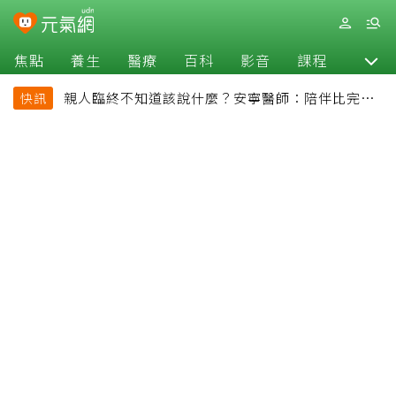
焦點
養生
醫療
百科
影音
課程
退休
親人臨終不知道該說什麼？安寧醫師：陪伴比完美
快訊
告別更重要，4句話值得及早說出口