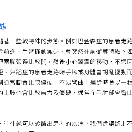
態
隨著一些較特殊的步態。例如巴金森症的患者走
步前進、手臂擺動減少、會突然往前衝等特點。
把兩腳張得比較開，然後小心翼翼的移動，不過
歪。舞蹈症的患者走路時手腳或身體會胡亂擺動
側通常腳會比較僵硬，不易彎曲，邁步時會以一
的上肢也會比較無力及僵硬，通常在手肘部會彎
，往往就可以診斷出患者的疾病。我們建議路走