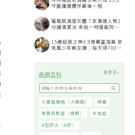
坪林獨居老翁離世無人知 13犬
守屋護遺體伴最後一程
電風扇滿是灰塵？家事達人教1
分鐘清潔法 多加一物還能防髒
汙附著
路
15歲經營之神3.9億暴富落幕 麥
克風少年蘇友謙：每天領700元
如
過日子
因
而
看更多
疾病百科
種
曲
大腸直腸癌（大腸癌）
痔瘡
骨質疏鬆症（骨鬆）
失智症
B型肝炎（B肝）
不