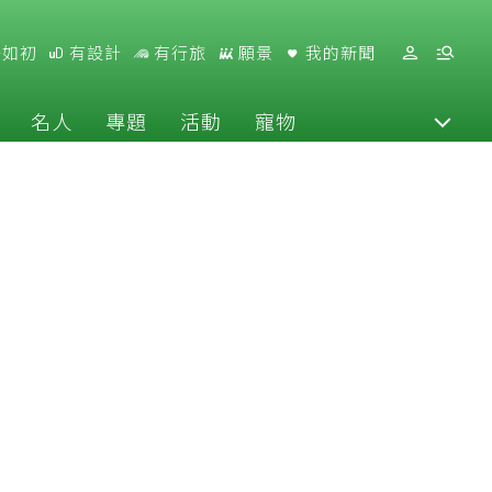
好如初
有設計
有行旅
願景
我的新聞
名人
專題
活動
寵物