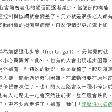
導致兩側肌張力過強時，會出現剪刀式步態
腦部的細胞會隨著老化的過程而逐漸減少，當腦部的機能
經控制與協調就會變差了。另外就是很多老人都
多腦組織的損傷與病變，自然使情況更加雪上加
前額退化步態（frontal gait）。最常見的就
來小心翼翼等。此外，也有的人會出現起步困難
另外還有一些特殊的狀況，像是從椅子上起身時
的人要一開始邁步時很困難，在啟動時要在原地
然停頓像凍住了。也有的人走路會以一種小碎步
也有人走路走一走會突然往前衝，甚至還會跌倒
好，更不要說走路了。還有一種叫「
常壓性水腦