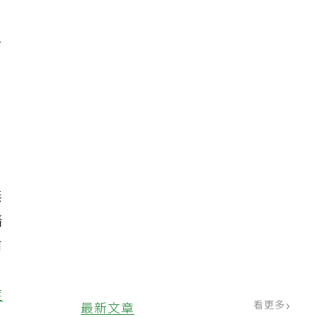
有
、
無
踏
前
，
症
看更多
最新文章