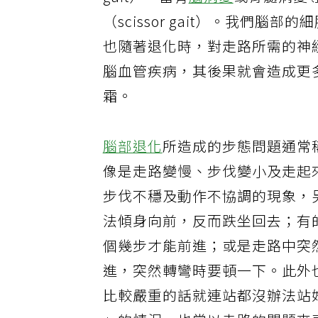
gait）。當有
腦病變
或脊髓病變
（scissor gait）。我們
也隨著退化時，對走路所需的神
腦血管疾病，其後果就會造成更
霜。
腦部退化
所造成的步態問題通常稱為
像是走路變慢、步伐變小及走起
步伐不穩及動作不協調的現象，
法傾身向前，反而跌坐回去；有
個幾步才能前進；或是走路中突
進，突然轉彎時要頓一下。此外
比較嚴重的話就連站都沒辦法站