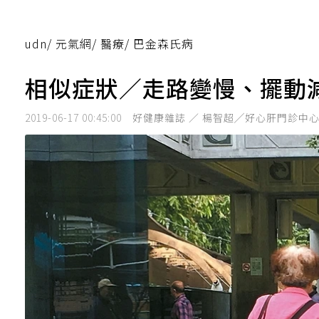
udn
/
元氣網
/
醫療
/
巴金森氏病
相似症狀／走路變慢、擺動
2019-06-17 00:45:00
好健康雜誌 ／ 楊智超╱好心肝門診