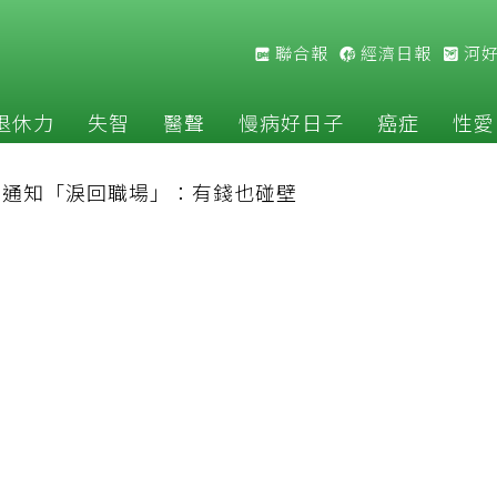
聯合報
經濟日報
河
退休力
失智
醫聲
慢病好日子
癌症
性愛
公司通知「淚回職場」：有錢也碰壁