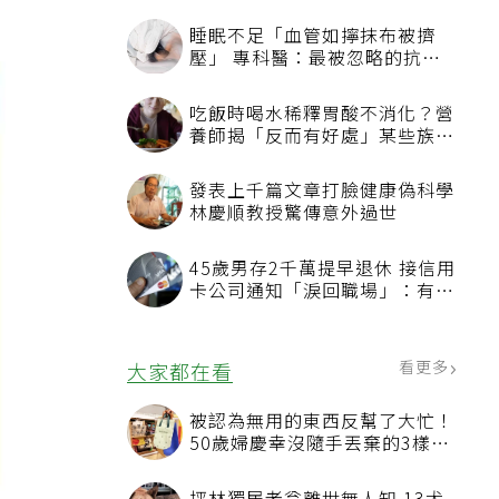
睡眠不足「血管如擰抹布被擠
壓」 專科醫：最被忽略的抗老
方法
吃飯時喝水稀釋胃酸不消化？營
養師揭「反而有好處」某些族群
才要禁
發表上千篇文章打臉健康偽科學
林慶順教授驚傳意外過世
45歲男存2千萬提早退休 接信用
卡公司通知「淚回職場」：有錢
也碰壁
看更多
大家都在看
被認為無用的東西反幫了大忙！
50歲婦慶幸沒隨手丟棄的3樣物
品