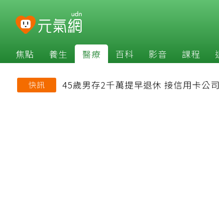
焦點
養生
醫療
百科
影音
課程
45歲男存2千萬提早退休 接信用卡
快訊