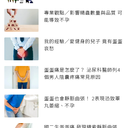
專業觀點／影響精蟲數量與品質 可
能導致不孕
我的經驗／愛健身的兒子 竟有蛋蛋
哀愁
蛋蛋痛是怎麼了？ 泌尿科醫師列4
個男人陰囊疼痛常見原因
蛋蛋也會靜脈曲張！ 2表現恐致睪
丸萎縮、不孕
國二生蛋蛋痛 發現精索靜脈曲張