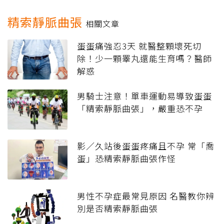
精索靜脈曲張
相關文章
蛋蛋痛強忍3天 就醫整顆壞死切
除！少一顆睪丸還能生育嗎？醫師
解惑
男騎士注意！單車運動易導致蛋蛋
「精索靜脈曲張」，嚴重恐不孕
影／久站後蛋蛋疼痛且不孕 常「喬
蛋」恐精索靜脈曲張作怪
男性不孕症最常見原因 名醫教你辨
別是否精索靜脈曲張