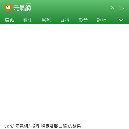
焦點
養生
醫療
百科
影音
課程
退休
udn
/
元氣網
/
搜尋 精索靜脈曲張 的結果