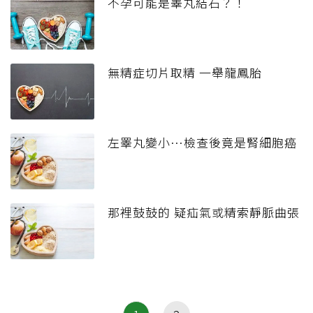
不孕可能是睪丸結石？！
無精症切片取精 一舉龍鳳胎
左睪丸變小…檢查後竟是腎細胞癌
那裡鼓鼓的 疑疝氣或精索靜脈曲張