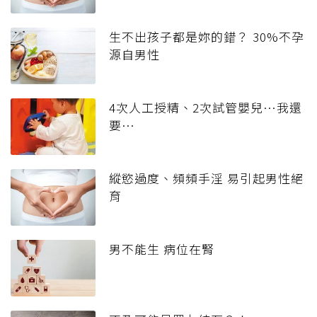
生不出孩子都是妳的錯？ 30%不孕
源自男性
4次人工授精、2次試管嬰兒…我還
要…
縱慾過度、頻頻手淫 易引起男性絕
育
男不能生 病位在腎