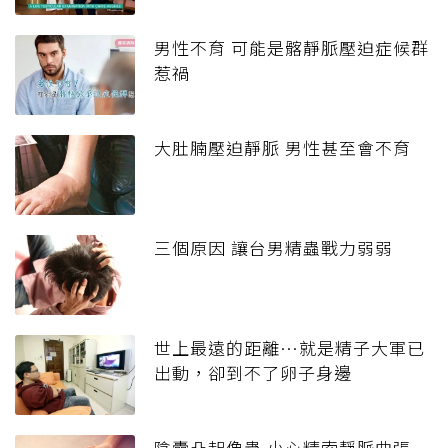
男性不育 可能是髂靜脈壓迫症候群
惹禍
大肚腩壓迫靜脈 男性甚至會不育
三個原因 讓台男精蟲戰力弱弱
世上最遠的距離…就是精子大軍已
出動，卻到不了卵子身邊
陰囊凸起像蟲 小心精索靜脈曲張