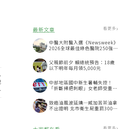
看更多
最新文章
中醫大附醫入選《Newsweek》
2026全球最佳綠色醫院250強
首屆評選即入榜 全台僅兩院獲
選 四葉績效指標居台灣最佳
父親節前夕 賴總統預告：18歲
以下明年每月領5,000元
銳
中部地區國中新生暑輔失控！
人
「折斷掃把刺眼」女老師受重傷
恐失明
致癌油風波延燒…威加苦茶油拿
不出證明 北市衛生局重罰300萬
元