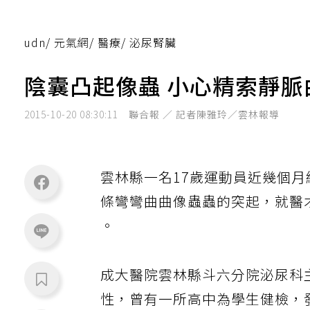
udn
/
元氣網
/
醫療
/
泌尿腎臟
陰囊凸起像蟲 小心精索靜脈
2015-10-20 08:30:11
聯合報 ／ 記者陳雅玲／雲林報導
雲林縣一名17歲運動員近幾個
條彎彎曲曲像蟲蟲的突起，就醫
。
成大醫院雲林縣斗六分院泌尿科
性，曾有一所高中為學生健檢，