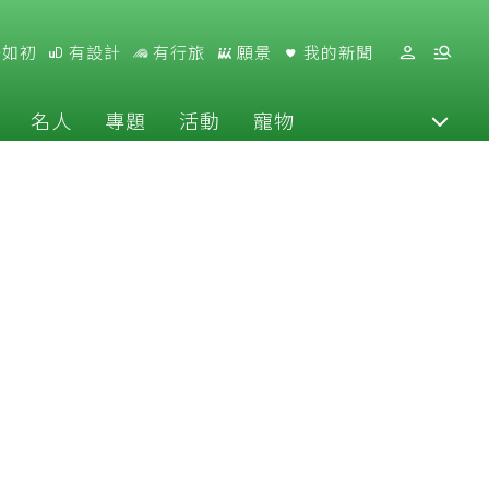
好如初
有設計
有行旅
願景
我的新聞
名人
專題
活動
寵物