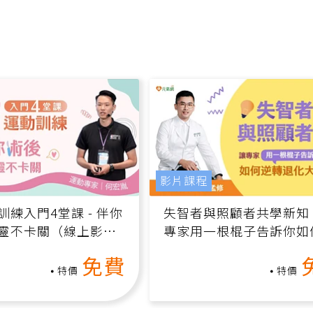
影片課程
訓練入門4堂課 - 伴你
失智者與照顧者共學新知
靈不卡關（線上影音
專家用一根棍子告訴你如
轉退化大腦（線上影音課
免費
特價
特價