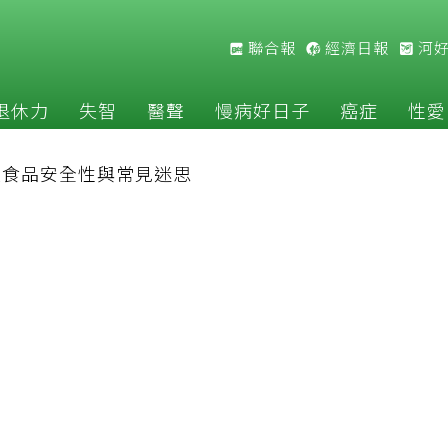
聯合報
經濟日報
河
退休力
失智
醫聲
慢病好日子
癌症
性愛
改食品安全性與常見迷思