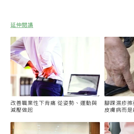
延伸閱讀
改善職業性下背痛 從姿勢、運動與
腳踝濕疹擦
減壓做起
皮膚病而是