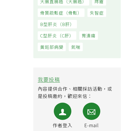
大腸直腸癌（大腸癌）
痔瘡
骨質疏鬆症（骨鬆）
失智症
B型肝炎（B肝）
C型肝炎（C肝）
胃潰瘍
黃斑部病變
氣喘
我要投稿
內容提供合作、相關採訪活動，或
是投稿邀約，歡迎來信：
作者登入
E-mail