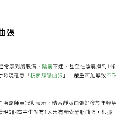
曲張
月經常感到腹股溝、
陰囊
不適，甚至在陰囊摸到1
才發現罹患「
精索靜脈曲張
」，嚴重可能導致
不
主治醫師黃冠勳表示，精索靜脈曲張好發於年輕
發現6個高中生就有1人患有精索靜脈曲張，根據