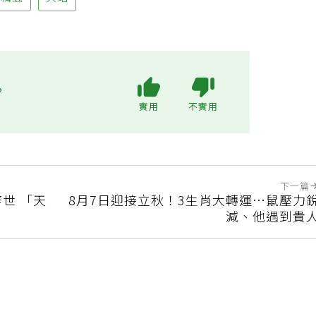
精蟲
久站
?
實用
不實用
下一篇
世 「天
8月7日迎接立秋！3生肖大轉運…鼠壓力
減、他遇到貴