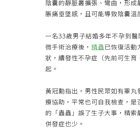
陰囊的靜脈叢擴張、彎曲，形成
脹痛垂墜感，且可能導致陰囊溫
一名33歲男子結婚多年不孕到
微手術治療後，
精蟲
已恢復活動
狀，續發性不孕症（先前可生育
起。
黃冠勳指出，男性民眾如有睪丸
療協助，平常也可自我檢查，是
的「蟲蟲」誤了生子大事，精索
併發症也少。