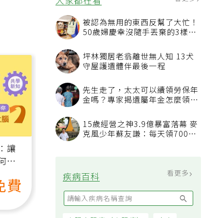
看更多
大家都在看
被認為無用的東西反幫了大忙！
50歲婦慶幸沒隨手丟棄的3樣物
品
坪林獨居老翁離世無人知 13犬
守屋護遺體伴最後一程
先生走了，太太可以續領勞保年
金嗎？專家揭遺屬年金怎麼領，
看順位還要看資格
15歲經營之神3.9億暴富落幕 麥
克風少年蘇友謙：每天領700元
過日子
：讓
何逆
）
看更多
疾病百科
免費