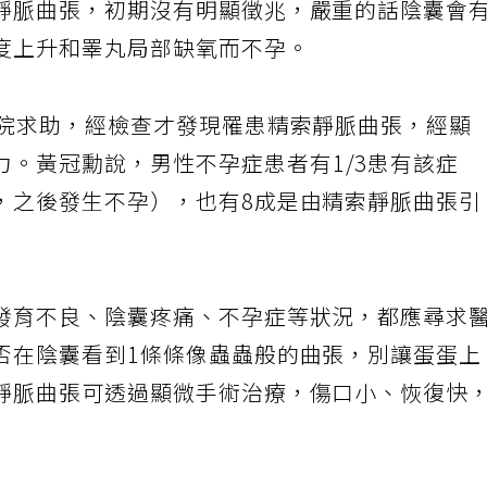
靜脈曲張，初期沒有明顯徵兆，嚴重的話陰囊會
度上升和睪丸局部缺氧而不孕。
醫院求助，經檢查才發現罹患精索靜脈曲張，經顯
力。黃冠勳說，男性不孕症患者有1/3患有該症
，之後發生不孕），也有8成是由精索靜脈曲張引
發育不良、陰囊疼痛、不孕症等狀況，都應尋求
否在陰囊看到1條條像蟲蟲般的曲張，別讓蛋蛋上
靜脈曲張可透過顯微手術治療，傷口小、恢復快