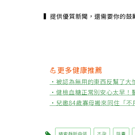
▍提供優質新聞，還需要你的鼓
💪更多健康推薦
‧被認為無用的東西反幫了大
‧健檢血糖正常別安心太早！
‧兒邀84歲寡母搬來同住「