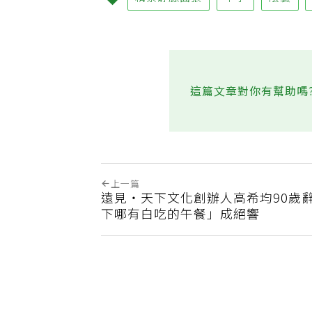
精索靜脈曲張
不孕
陰囊
這篇文章對你有幫助嗎
上一篇
遠見‧天下文化創辦人高希均90歲辭
下哪有白吃的午餐」成絕響