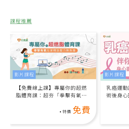
課程推薦
影片課程
影片課程
【免費線上課】專屬你的超燃
乳癌運動
脂體育課：超夯「拳擊有氧」
術後身心
高壓族在家釋放壓力無負擔
課）
免費
特價