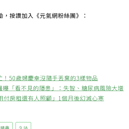
勵，按讚加入《元氣網粉絲團》：
忙！50歲婦慶幸沒隨手丟棄的3樣物品
醫曝「看不見的隱患」：失智、糖尿病風險大增
不用付房租還有人照顧」1個月後幻滅心寒