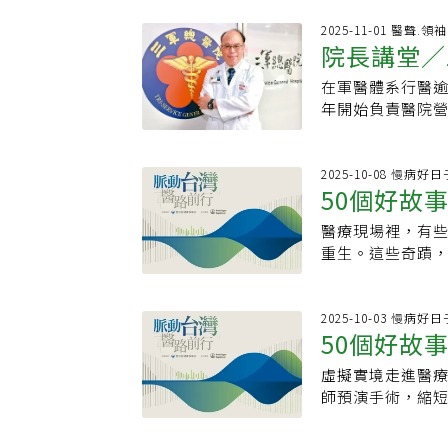
經科學充滿好奇
所有關心與信任
度高 投入神外領
2025-11-01 醫聲.領
門診突然被取消
院長講堂／
生時期，神經解
切的歉意，並在
片白茫，神經束
於7月中就內容達
在軍醫體系行醫逾3
守醫者仁心
化為立體圖像，
但院方又修改要
年開始負責醫院
精準地定位病灶
程。對此次因突
都是挑戰，不免
儘管當時神經科
醫者初衷，持續
國防醫學院教育
避免踏入這個被
近日因該院李醫
兼三軍總醫院執
2025-10-08 慢病
腦神經功能仍有
50個好故
次事件造成病友
院長等職務，他
頭挽回患者生命
外界所關心之聘
領團隊同仁走得穩
年前，蔣永孝接
醫療現場裡，有
奇蹟
續與李醫師進行
醫學系87期（8
調，神經醫學的
重生。這些奇蹟
討論，期間亦多
神經外科部部主
學、復健醫學與
年車禍命懸一線 
方始終秉持最大
植治療神經退化
究並進」的雙軌
學大學神經外科
上，即使已接近
今他也成了脊椎
礎研究尋找突破
大學副校長、神經
2025-10-03 慢病
完成共識，讓醫
震驚全國的陸軍
50個好故
效能。隨著台灣
療團隊救回他們1
能取得一致，最
作研發「虛擬實
病日益增加，且
顱手術。傷勢極
彼此最終的決定
榮獲第15屆國家
虛擬實境走進醫療
元宇宙
失問題卻日益嚴
沒有放棄。同一年
所造成的不便。
陳元皓，因家人
師預演手術，縮
域發展，主因在
心力交瘁的父母
人安排後續照護
軍事聯招進入醫
守護者。手術前V
低。手術耗時高壓
林志隆回憶當時
影響。
的目的在於解除
院外科部主任陳晉