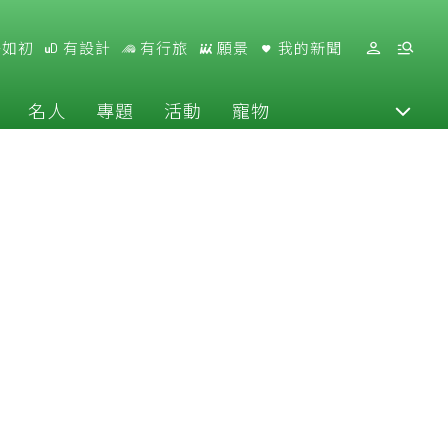
好如初
有設計
有行旅
願景
我的新聞
名人
專題
活動
寵物