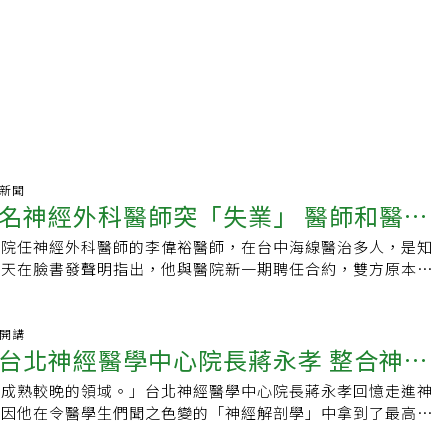
氣新聞
名神經外科醫師突「失業」 醫師和醫院
醫院任神經外科醫師的李偉裕醫師，在台中海線醫治多人，是知
今天在臉書發聲明指出，他與醫院新一期聘任合約，雙方原本已
成共識，唯院方遲未完成簽署程序，後來無法達成共識，院方立
診及所有手術排程。醫院聲明說，經多次協商，雙方仍對部分聘
一致，最終未能完成續聘程序，對於這樣的結果，院方感遺憾，
袖開講
台北神經醫學中心院長蔣永孝 整合神經
的決定。許多李偉裕醫師的患者和家屬對此結果感到意外，認為
是大家的損失；他的兒子也是神經外科醫師，他在臉書發文「我
個成熟較晚的領域。」台北神經醫學中心院長蔣永孝回憶走進神
生死關頭救回患者
，他父親是神經外科醫師，在同一家醫院工作了30年，從年輕
全因他在令醫學生們聞之色變的「神經解剖學」中拿到了最高
很多人認識他，可是今天他突然失業了。不是因為他退休，不是
，開啟了他長達40年的神經外科行醫生涯，也讓他從一名對神
而是因為合約談好了，院方遲遲不來簽約。李偉裕的聲明稿寫給