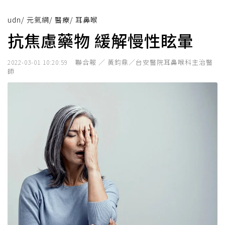
udn
/
元氣網
/
醫療
/
耳鼻喉
抗焦慮藥物 緩解慢性眩暈
聯合報 ／ 黃鈞鼎／台安醫院耳鼻喉科主治醫
2022-03-01 10:20:59
師