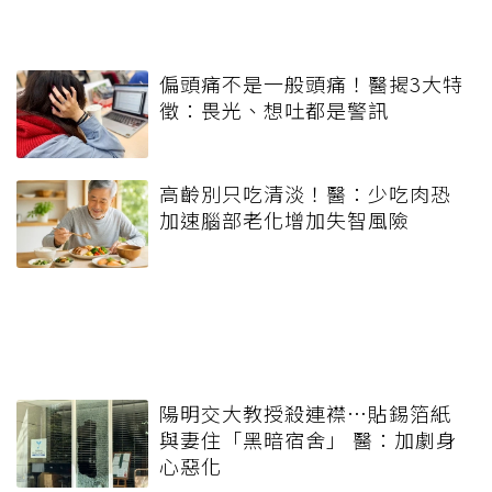
偏頭痛不是一般頭痛！醫揭3大特
徵：畏光、想吐都是警訊
高齡別只吃清淡！醫：少吃肉恐
加速腦部老化增加失智風險
陽明交大教授殺連襟…貼錫箔紙
與妻住「黑暗宿舍」 醫：加劇身
心惡化