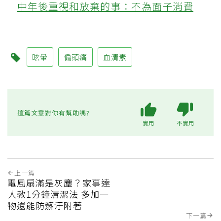
中年後重視和放棄的事：不為面子消費
眩暈
偏頭痛
血清素
這篇文章對你有幫助嗎?
實用
不實用
上一篇
電風扇滿是灰塵？家事達
人教1分鐘清潔法 多加一
物還能防髒汙附著
下一篇