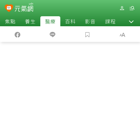
焦點
養生
醫療
百科
影音
課程
退休