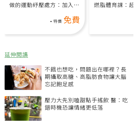
做的運動紓壓處方：加入行
燃脂體育課：超
動、增肌、互動元素，0基
氧」高壓族在家
免費
礎也能做！
負擔
特價
延伸閱讀
不餓也想吃，問題出在哪裡？長
期攝取高糖、高脂肪食物讓大腦
忘記飽足感
壓力大先別嗑甜點手搖飲 醫：吃
錯時機恐讓情緒更低落