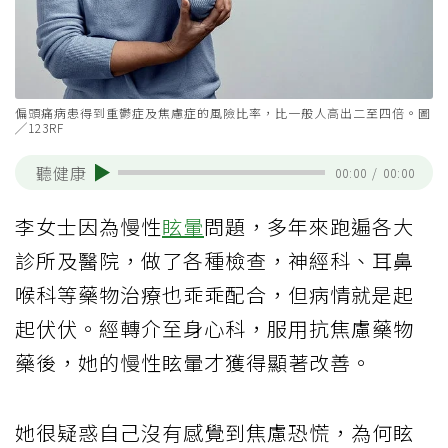
偏頭痛病患得到重鬱症及焦慮症的風險比率，比一般人高出二至四倍。圖
╱123RF
聽健康
00:00
/
00:00
李女士因為慢性
眩暈
問題，多年來跑遍各大
診所及醫院，做了各種檢查，神經科、耳鼻
喉科等藥物治療也乖乖配合，但病情就是起
起伏伏。經轉介至身心科，服用抗焦慮藥物
藥後，她的慢性眩暈才獲得顯著改善。
她很疑惑自己沒有感覺到焦慮恐慌，為何眩