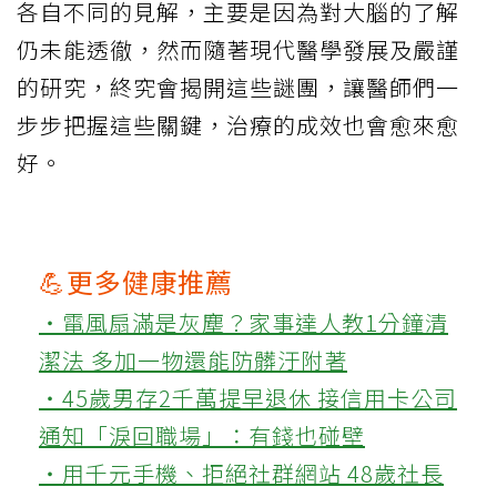
各自不同的見解，主要是因為對大腦的了解
仍未能透徹，然而隨著現代醫學發展及嚴謹
的研究，終究會揭開這些謎團，讓醫師們一
步步把握這些關鍵，治療的成效也會愈來愈
好。
💪更多健康推薦
‧電風扇滿是灰塵？家事達人教1分鐘清
潔法 多加一物還能防髒汙附著
‧45歲男存2千萬提早退休 接信用卡公司
通知「淚回職場」：有錢也碰壁
‧用千元手機、拒絕社群網站 48歲社長