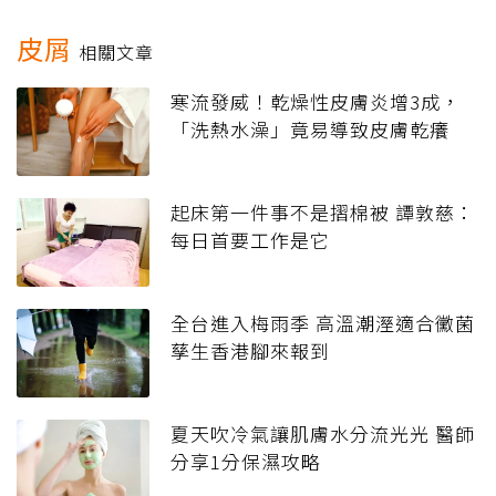
皮屑
相關文章
寒流發威！乾燥性皮膚炎增3成，
「洗熱水澡」竟易導致皮膚乾癢
起床第一件事不是摺棉被 譚敦慈：
每日首要工作是它
全台進入梅雨季 高溫潮溼適合黴菌
孳生香港腳來報到
夏天吹冷氣讓肌膚水分流光光 醫師
分享1分保濕攻略