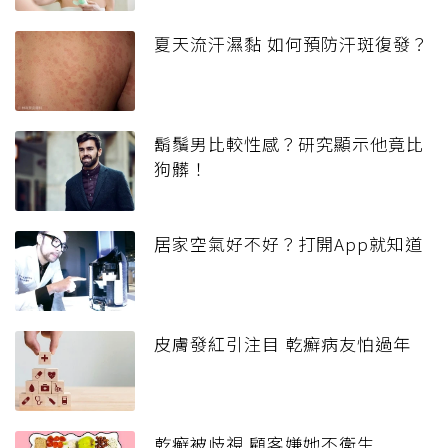
夏天流汗濕黏 如何預防汗斑復發？
鬍鬚男比較性感？研究顯示他竟比
狗髒！
居家空氣好不好？打開App就知道
皮膚發紅引注目 乾癬病友怕過年
乾癬被歧視 顧客嫌她不衛生