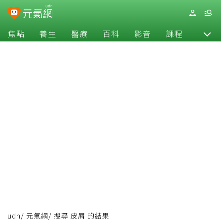
焦點
養生
醫療
百科
影音
課程
退休
udn
/
元氣網
/
搜尋 皮屑 的結果