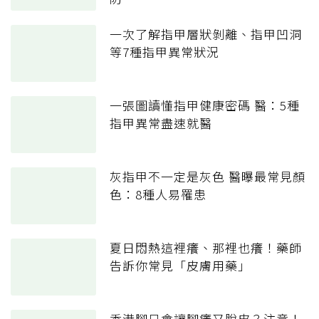
一次了解指甲層狀剝離、指甲凹洞
等7種指甲異常狀況
一張圖讀懂指甲健康密碼 醫：5種
指甲異常盡速就醫
灰指甲不一定是灰色 醫曝最常見顏
色：8種人易罹患
夏日悶熱這裡癢、那裡也癢！藥師
告訴你常見「皮膚用藥」
香港腳只會讓腳癢又脫皮？注意！