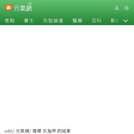
焦點
養生
失智論壇
醫療
百科
影音
udn
/
元氣網
/
搜尋 灰指甲 的結果