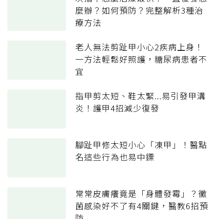
麼辦？如何預防？完整解析3種治
療方法
老人無法剪趾甲小心2疾病上身！
一方法輕鬆好照護，糖尿病患者不
宜
指甲剪太短、鞋太緊...易引發甲溝
炎！護甲4招減少復發
腳趾甲修太短小心「凍甲」！醫點
名這些行為也易中鏢
常常皮膚癢竟是「身體發霉」？黴
菌感染好不了有4關鍵，醫教6招預
防