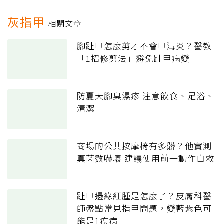
灰指甲
相關文章
腳趾甲怎麼剪才不會甲溝炎？醫教
「1招修剪法」避免趾甲病變
防夏天腳臭濕疹 注意飲食、足浴、
清潔
商場的公共按摩椅有多髒？他實測
真菌數嚇壞 建議使用前一動作自救
趾甲邊緣紅腫是怎麼了？皮膚科醫
師盤點常見指甲問題，變藍紫色可
能是1疾病