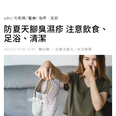
udn
/
元氣網
/
醫療
/
指甲．足部
防夏天腳臭濕疹 注意飲食、
足浴、清潔
聯合報 ／ 記者沈能元／台北報導
2025-07-03 09:26:40