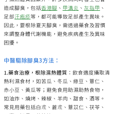
造成腳臭，包括
香港腳
、
甲溝炎
、
灰指甲
、
足部
汗疱疹
等，都可能導致足部產生異味。
因此，要根除夏天腳臭，需透過藥食及習慣
來調整身體代謝機能，避免疾病產生及異味
困擾。
中醫驅除腳臭3方法：
1.藥食治療，根除濕熱體質
：飲食適度攝取清
熱利濕食材，如苦瓜、冬瓜、綠豆、薏仁、
赤小豆、黃瓜等；避免食用助濕助熱食物，
如油炸、燒烤、辣椒、羊肉、甜食、酒等。
常見用藥包括白朮、蒼朮、薏苡仁、茯苓、