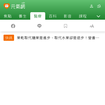
焦點
養生
醫療
百科
影音
課程
退休
果乾取代糖果是進步、取代水果卻是退步！營養師
快訊
揭果乾堅果常見健康陷阱