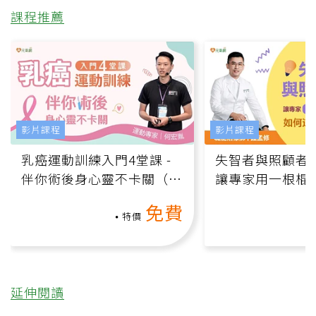
課程推薦
影片課程
影片課程
乳癌運動訓練入門4堂課 -
失智者與照顧者
伴你術後身心靈不卡關（線
讓專家用一根棍
上影音課）
何逆轉退化大腦
免費
課）
特價
延伸閱讀