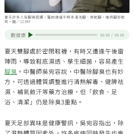
夏天許多人有腳臭困擾，醫師建議平時多清洗腳、擦乾腳，維持腳部乾
爽。圖／123RF
聽健康
00:00
/
00:00
夏天雙腳處於密閉鞋襪，有時又遭逢午後雷
陣雨，導致鞋底濕透、孳生細菌，容易產生
腳臭
。中醫師吳宛容說，中醫除腳臭也有妙
方，可透過體質調整進行清熱解毒、健脾祛
濕、補氣斂汗等藥方治療，但「飲食、足
浴、清潔」仍是除臭3重點。
夏天足部異味是健康警訊，吳宛容指出，除
了濕熱體質因素外，許多疾病同時發生也會