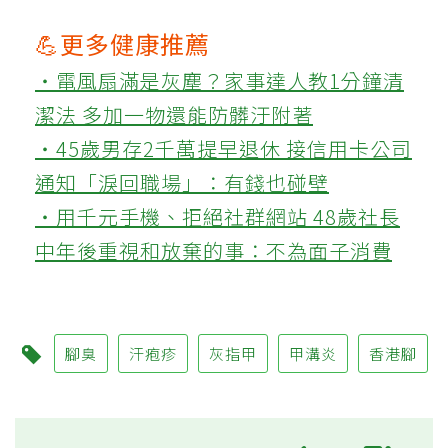
💪更多健康推薦
‧電風扇滿是灰塵？家事達人教1分鐘清
潔法 多加一物還能防髒汙附著
‧45歲男存2千萬提早退休 接信用卡公司
通知「淚回職場」：有錢也碰壁
‧用千元手機、拒絕社群網站 48歲社長
中年後重視和放棄的事：不為面子消費
腳臭
汗疱疹
灰指甲
甲溝炎
香港腳