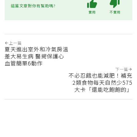
這篇文章對你有幫助嗎?
實用
不實用
上一篇
夏天進出室外和冷氣房溫
差大易生病 醫揭保護心
血管簡單6動作
下一篇
不必忍餓也能減肥！補充
2類食物每天自然少575
大卡「還能吃飽飽的」