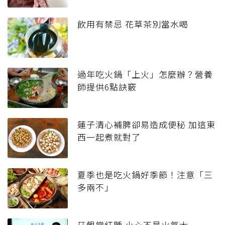
飲用有禁忌 花草茶別當水喝
過年吃火鍋「上火」怎麼辦？營養
師提供6點訣竅
蓮子清心補脾卻易造成便秘 加這東
西一起煮就對了
夏季也是吃火鍋好季節！注意「三
多兩不」
牙齦常紅腫 小心不是火氣大