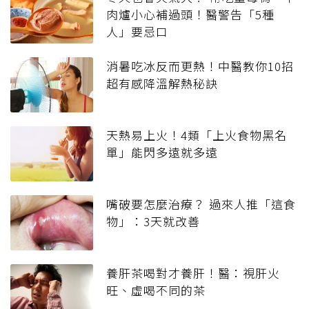
肉爐小心補過頭！醫警告「5種
人」要忌口
消暑吃冰反而更熱！中醫教你10招
超有感降溫解熱秘訣
天熱易上火！4類「上火食物黑名
單」能閃多遠就多遠
嘴破要怎麼治療？ 過來人推「這食
物」：3天就改善
養肝茶喝對才養肝！醫：視肝火
旺、虛喝不同的茶