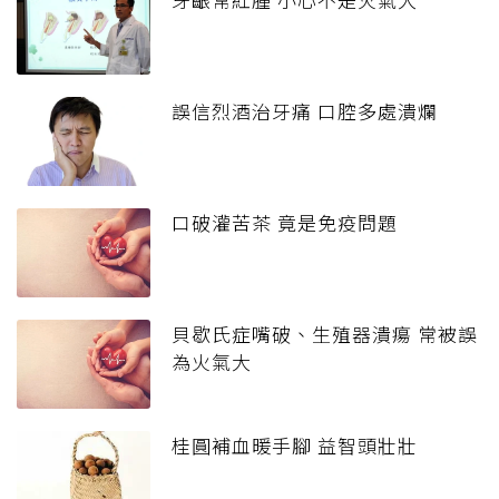
誤信烈酒治牙痛 口腔多處潰爛
口破灌苦茶 竟是免疫問題
貝歇氏症嘴破、生殖器潰瘍 常被誤
為火氣大
桂圓補血暖手腳 益智頭壯壯