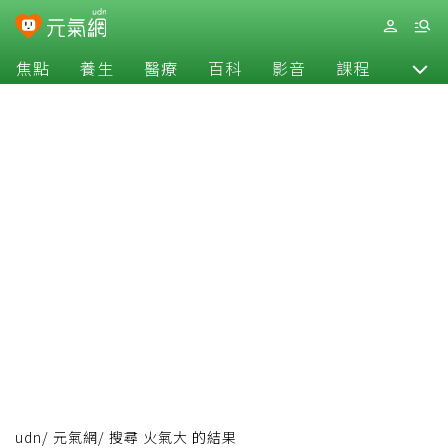
焦點
養生
醫療
百科
影音
課程
退休
udn
/
元氣網
/
搜尋 火氣大 的結果