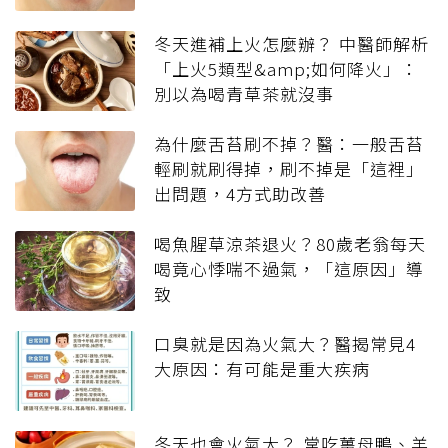
冬天進補上火怎麼辦？ 中醫師解析
「上火5類型&amp;如何降火」：
別以為喝青草茶就沒事
為什麼舌苔刷不掉？醫：一般舌苔
輕刷就刷得掉，刷不掉是「這裡」
出問題，4方式助改善
喝魚腥草涼茶退火？80歲老翁每天
喝竟心悸喘不過氣，「這原因」導
致
口臭就是因為火氣大？醫揭常見4
大原因：有可能是重大疾病
冬天也會火氣大？ 常吃薑母鴨、羊