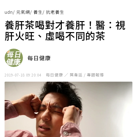
udn
/
元氣網
/
養生
/
抗老養生
養肝茶喝對才養肝！醫：視
肝火旺、虛喝不同的茶
每日健康
每日健康 ／ 葉韋廷 / 專題報導
2019-07-18 09:20:04