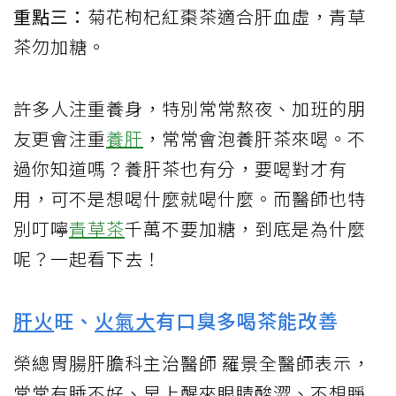
重點三：
菊花枸杞紅棗茶適合肝血虛，青草
茶勿加糖。
許多人注重養身，特別常常熬夜、加班的朋
友更會注重
養肝
，常常會泡養肝茶來喝。不
過你知道嗎？養肝茶也有分，要喝對才有
用，可不是想喝什麼就喝什麼。而醫師也特
別叮嚀
青草茶
千萬不要加糖，到底是為什麼
呢？一起看下去！
肝火
旺、
火氣大
有口臭多喝茶能改善
榮總胃腸肝膽科主治醫師 羅景全醫師表示，
常常有睡不好、早上醒來眼睛酸澀、不想睜