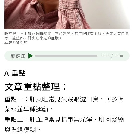
睡不好、早上醒來眼睛酸澀、不想睜開、甚至眼睛有血絲、火氣大有口臭
等，這些都是肝火旺常見的症狀。
本報系資料照
聽健康
00:00
/
00:00
AI重點
文章重點整理：
重點一：
肝火旺常見失眠眼澀口臭，可多喝
茶水並早睡運動。
重點二：
肝血虛常見指甲無光澤、肌肉緊繃
與視線模糊。