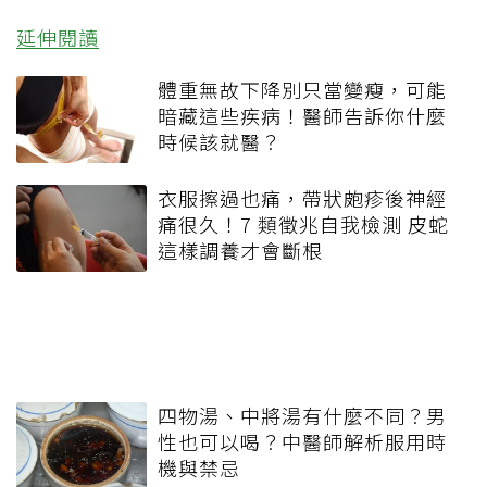
延伸閱讀
體重無故下降別只當變瘦，可能
暗藏這些疾病！醫師告訴你什麼
時候該就醫？
衣服擦過也痛，帶狀皰疹後神經
痛很久！7 類徵兆自我檢測 皮蛇
這樣調養才會斷根
四物湯、中將湯有什麼不同？男
性也可以喝？中醫師解析服用時
機與禁忌