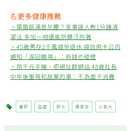
💪更多健康推薦
‧電風扇滿是灰塵？家事達人教1分鐘清
潔法 多加一物還能防髒汙附著
‧45歲男存2千萬提早退休 接信用卡公司
通知「淚回職場」：有錢也碰壁
‧用千元手機、拒絕社群網站 48歲社長
中年後重視和放棄的事：不為面子消費
養肝
血虛
肝火
青草茶
火氣大