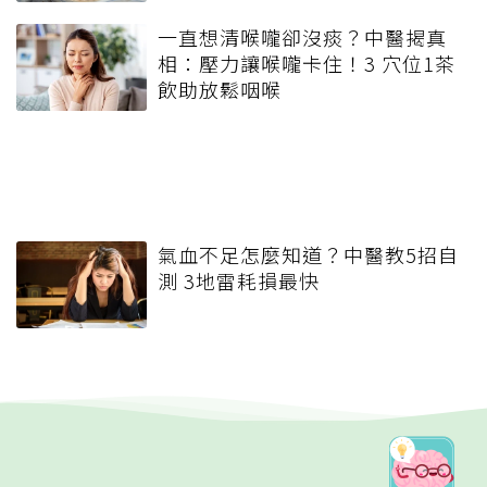
一直想清喉嚨卻沒痰？中醫揭真
相：壓力讓喉嚨卡住！3 穴位1茶
飲助放鬆咽喉
氣血不足怎麼知道？中醫教5招自
測 3地雷耗損最快