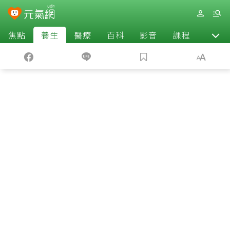
焦點
養生
醫療
百科
影音
課程
退休