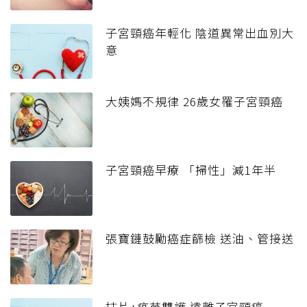
子宮頸癌年輕化 陰道異常出血別大
意
大姨媽不規律 26歲女罹子宮頸癌
子宮頸癌早療 「掃性」減1年半
張寶鏈鼓勵癌症篩檢 送油、管接送
抹片+疫苗雙護 遠離子宮頸癌