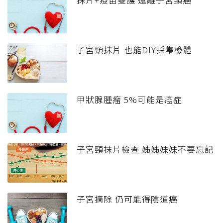
子宮頸抹片 也能DIY採集檢體
甲狀腺腫瘤 5%可能是癌症
子宮頸抹片檢查 姊姊妹妹不要忘記
子宮摘除 仍可能得陰道癌