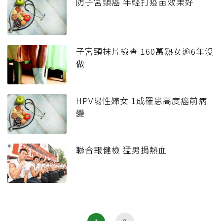
防子宮頸癌 年輕打疫苗效果好
子宮頸抹片檢查 160萬熟女逾6年沒
做
HPV陽性婦女 1成罹患高度癌前病
變
聯合報健檢 猛男捐熱血