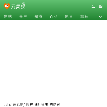
焦點
養生
醫療
百科
影音
課程
退休
udn
/
元氣網
/
搜尋 抹片檢查 的結果