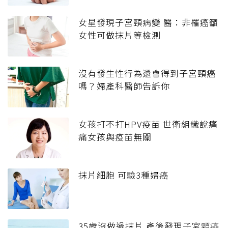
女星發現子宮頸病變 醫：非罹癌籲
女性可做抹片等檢測
沒有發生性行為還會得到子宮頸癌
嗎？婦產科醫師告訴你
女孩打不打HPV疫苗 世衛組織說痛
痛女孩與疫苗無關
抹片細胞 可驗3種婦癌
35歲沒做過抹片 產後發現子宮頸癌