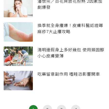
潘懷宗／百花齊放花粉熱 2因素加
劇爆發
換季就全身癢爆！皮膚科醫認證蕁
麻疹7大止癢攻略
清明連假身上多好幾包 使用類固醇
小心皮膚變薄
吃藥留意副作用 嗜睡恐影響開車