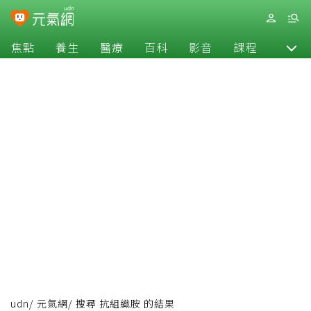
焦點
養生
醫療
百科
影音
課程
退休
udn
/
元氣網
/
搜尋 抗組織胺 的結果