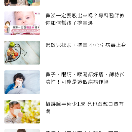
鼻涕一定要吸出來嗎？專科醫師教
你如何幫孩子擤鼻涕
過敏兒揉眼、搓鼻 小心引病毒上身
鼻子、眼睛、喉嚨都好癢，篩檢卻
陰性！可能是這個疾病作怪
攝護腺手術少1成 竟也跟戴口罩有
關