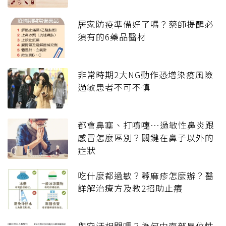
居家防疫準備好了嗎？藥師提醒必
須有的6藥品醫材
非常時期2大NG動作恐增染疫風險
過敏患者不可不慎
都會鼻塞、打噴嚏…過敏性鼻炎跟
感冒怎麼區別？關鍵在鼻子以外的
症狀
吃什麼都過敏？蕁麻疹怎麼辦？醫
詳解治療方及教2招助止癢
與空汙相關嗎？為何中南部異位性