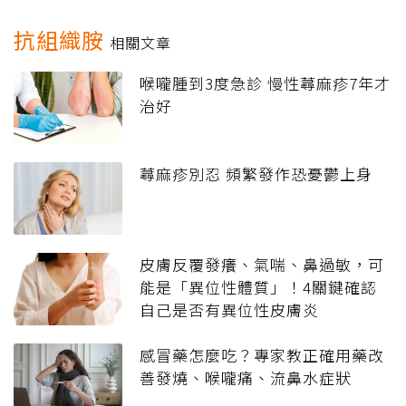
抗組織胺
相關文章
喉嚨腫到3度急診 慢性蕁麻疹7年才
治好
蕁麻疹別忍 頻繁發作恐憂鬱上身
皮膚反覆發癢、氣喘、鼻過敏，可
能是「異位性體質」！4關鍵確認
自己是否有異位性皮膚炎
感冒藥怎麼吃？專家教正確用藥改
善發燒、喉嚨痛、流鼻水症狀