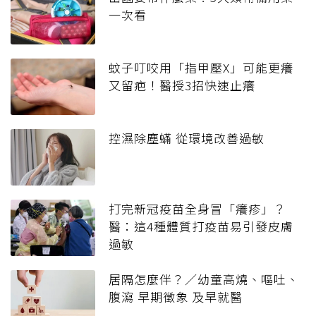
一次看
蚊子叮咬用「指甲壓X」可能更癢
又留疤！醫授3招快速止癢
控濕除塵蟎 從環境改善過敏
打完新冠疫苗全身冒「癢疹」？
醫：這4種體質打疫苗易引發皮膚
過敏
居隔怎麼伴？／幼童高燒、嘔吐、
腹瀉 早期徵象 及早就醫