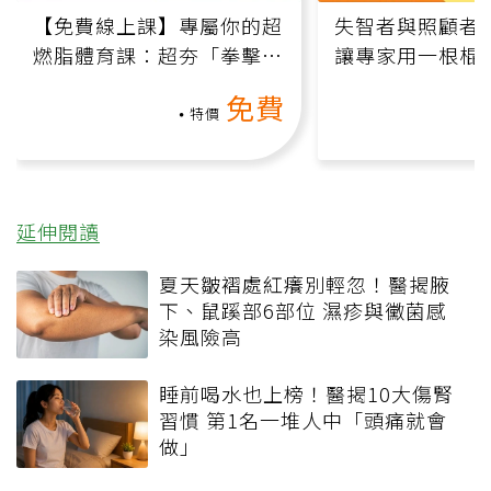
【免費線上課】專屬你的超
失智者與照顧者
燃脂體育課：超夯「拳擊有
讓專家用一根棍
氧」高壓族在家釋放壓力無
何逆轉退化大腦
免費
負擔
課）
特價
延伸閱讀
夏天皺褶處紅癢別輕忽！醫揭腋
下、鼠蹊部6部位 濕疹與黴菌感
染風險高
睡前喝水也上榜！醫揭10大傷腎
習慣 第1名一堆人中「頭痛就會
做」