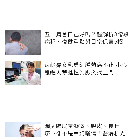
五十肩會自己好嗎？醫解析3階段
病程、復健重點與日常保養5招
育齡婦女乳房紅腫熱痛不止 小心
難纏肉芽腫性乳腺炎找上門
曬太陽皮膚發癢、脫皮、長丘
疹…卻不是單純曬傷！醫解析光