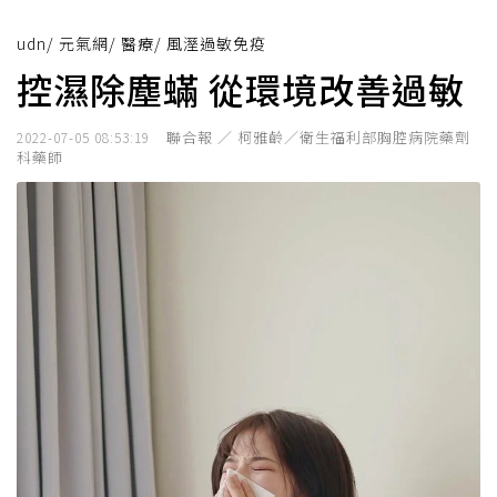
udn
/
元氣網
/
醫療
/
風溼過敏免疫
控濕除塵蟎 從環境改善過敏
聯合報 ／ 柯雅齡／衛生福利部胸腔病院藥劑
2022-07-05 08:53:19
科藥師