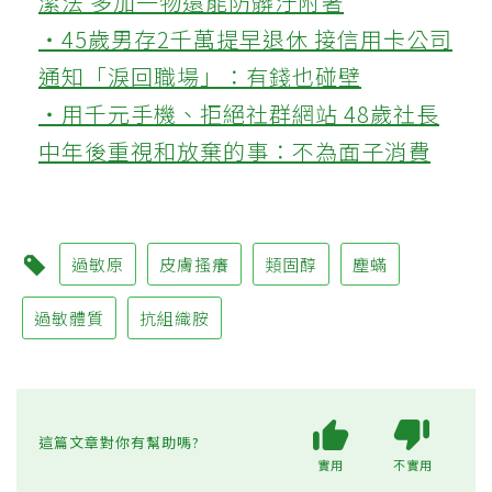
潔法 多加一物還能防髒汙附著
‧45歲男存2千萬提早退休 接信用卡公司
通知「淚回職場」：有錢也碰壁
‧用千元手機、拒絕社群網站 48歲社長
中年後重視和放棄的事：不為面子消費
過敏原
皮膚搔癢
類固醇
塵蟎
過敏體質
抗組織胺
這篇文章對你有幫助嗎?
實用
不實用