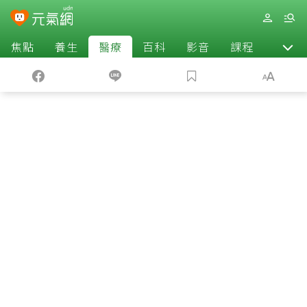
焦點
養生
醫療
百科
影音
課程
退休