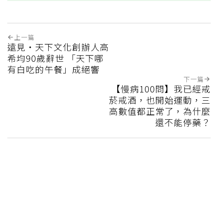
上一篇
遠見‧天下文化創辦人高
希均90歲辭世 「天下哪
有白吃的午餐」成絕響
下一篇
【慢病100問】我已經戒
菸戒酒，也開始運動，三
高數值都正常了，為什麼
還不能停藥？