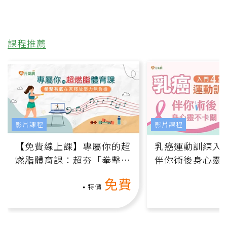
課程推薦
影片課程
影片課程
【免費線上課】專屬你的超
乳癌運動訓練入門
燃脂體育課：超夯「拳擊有
伴你術後身心靈
氧」高壓族在家釋放壓力無
上影音課）
免費
負擔
特價