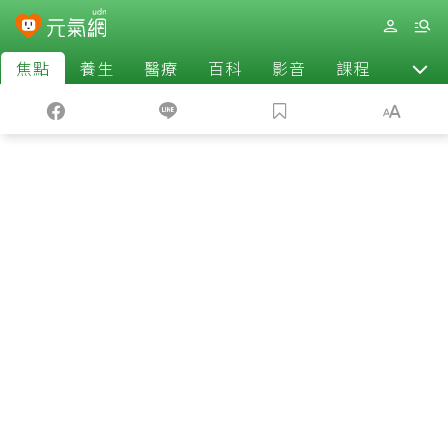
焦點
養生
醫療
百科
影音
課程
退休