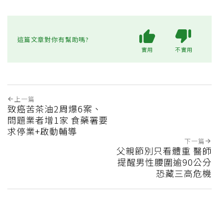
這篇文章對你有幫助嗎?
實用
不實用
上一篇
致癌苦茶油2周爆6案、
問題業者增1家 食藥署要
求停業+啟動輔導
下一篇
父親節別只看體重 醫師
提醒男性腰圍逾90公分
恐藏三高危機