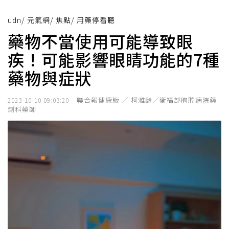
udn
/
元氣網
/
焦點
/
用藥停看聽
藥物不當使用可能導致眼
疾！可能影響眼睛功能的7種
藥物與症狀
聯合報健康版 ／ 柯雅齡／衛福部胸腔病院藥
2023-10-10 09:03:20
劑科藥師