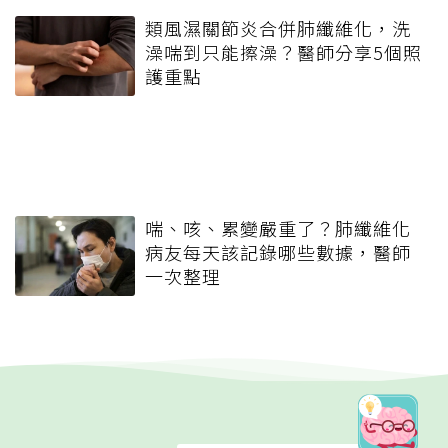
類風濕關節炎合併肺纖維化，洗
澡喘到只能擦澡？醫師分享5個照
護重點
喘、咳、累變嚴重了？肺纖維化
病友每天該記錄哪些數據，醫師
一次整理