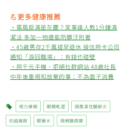
💪更多健康推薦
‧電風扇滿是灰塵？家事達人教1分鐘清
潔法 多加一物還能防髒汙附著
‧45歲男存2千萬提早退休 接信用卡公司
通知「淚回職場」：有錢也碰壁
‧用千元手機、拒絕社群網站 48歲社長
中年後重視和放棄的事：不為面子消費
視力模糊
眼睛乾澀
類風濕性關節炎
抗組織胺
眼藥水
視網膜病變