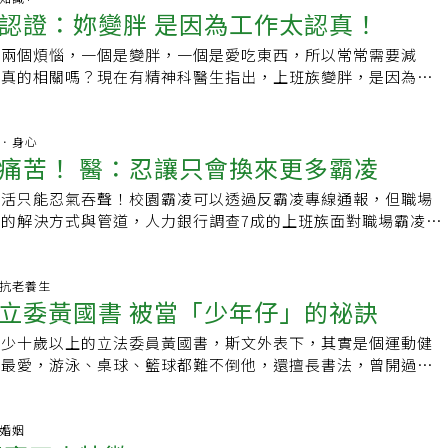
水深火熱的那些年，她盡量不讓孩子感受到生活的苦，「我會告
和壓力紓解是有極大的幫助的，無論你夠不夠專業、做得夠不夠
負擔最輕，如此，身心靈的整合能更容易一些。 靜心好食清單
認證：妳變胖 是因為工作太認真！
用水，若想展現自然感，適合選用拋光磚。通體磚•特點：又稱
能是罹病警訊。思覺失調症在早年被稱為「精神分裂症」，由於
，有白天、有黑夜，黑夜過去，黎明就會到來。」 不憂煩未
創意類活動對你的生活各方面都會有所益處的。參考資料：1.
一下什麼是真正能帶給你滿滿元氣的好食物。◎酪梨：含有能保
不上釉，正反面材質和色澤一樣。•優點：耐磨性和防滑性是所
屬因為社會的不解與標籤化，難以得到支持與幫助，經正名為
好 先生不在家時，她會帶著兒女偷偷出去逛街，「在苦難時，
How Creativity Positively Impacts Your Health2.
，益腦顧心，營養價值媲美母乳。不過酪梨熱量高，有減重需求
臨兩個煩惱，一個是變胖，一個是愛吃東西，所以常常需要減
。•缺點：花色的設計比不上釉面磚。•運用方式：適合用在顏
劉怡君舉例，一名30多歲粉領族從事服務業多年，開始恍神、
望、快樂。」但是，那段不幸的日子實在是太長了，逃出印尼的
》：Ten Habits of Highly Creative People※本文由
友一同分享。接受酪梨滋養，願你重拾真誠無憂的赤子之心。◎
吃真的相關嗎？現在有精神科醫生指出，上班族變胖，是因為抗
面。★設計小竅門若覺得常規地面磚的花色比較單一，不妨選擇
無故與顧客吵架，主管已查覺異狀，建議就醫，但家屬無法接
無法走出夢魘，「兒子每天晚上做夢都是逃亡…。」不過也正因
nge生活報橘》授權刊登，原文出處：【心理專家建議】親近大自然、
礦物質的絕佳來源，這對你的心緒安定尤其重要。憂鬱的、睡不
作太認真、要求太高，才會讓身體變胖，也因此會容易生病，因
絢麗的花磚。花磚透過不同的組合和切割，可以演繹獨具個性的
狀嚴重，遭解雇，家屬帶女子求診，經過多次門診、會談、用藥
說孩子們長大後，抗壓性更強。 王宇婕在演藝圈打滾10多年，
持「創意腦」的 5 個生活習慣，還有驚人紓壓效果
與壓力的，幾根黃蕉下肚，將為你迎來金燦燦的快意人生。◎莓
，「要懂得放過自己」。在工作上，有些人總是責任心很重，或
自帶天然的浪漫主義氣質與文藝氣息。另外，也可以選擇六角磚
病情穩定，如今重回工作崗位。劉怡君說，初期常伴隨生活習性
著女兒晉升為星媽，偶爾接些母親的角色，像2019年在《我們
的能量寶石。小小一粒，掌握著抗氧化的祕密。我不會說「吃草
求完美，讓別人稱讚自己「抗壓性很夠」，或是在面試時，也總
精神．身心
，打破傳統空間理念，提升陽台的裝飾度以及層次感，更顯豐
退縮、不想工作、常抱怨身體痛，但檢查又正常，對聲音過度敏
，扮演丁美媚的母親。她笑道：「年紀大，記性不好，只能接台
痛苦！ 醫：忍讓只會換來更多霸凌
不會老」，但肯定老得比隔壁那個愛生氣的慢。◎不加糖的新鮮
的抗壓力，因為我們都怕被說是「草莓族」。但精神科醫生陳嬿
生活型陽台的溫馨感木材是一種「暖性」材料，給人溫馨、舒適
；疾病一旦發展至急性期，性格迥異，易激躁，妄想有人要加
有壓力。」 「曾有算命的說，我在60歲會有事業，我說不可
稱它是「上帝做出來的蒸餾水」，意思是勸人與其生病時才來喝
累：抗壓力太強反而會生病，精神科醫師教你不再被壓力擊垮的
典雅、自然。對於生活型陽台的地面選材，顯然木材比堅硬、冰
視，若無及早治療，個案認知功能將會提早的退化，降低獨立自
生活只能忍氣吞聲！校園霸凌可以透過反霸凌專線通報，但職場
找她合夥，她當起「蕭董」。會跳舞、學導演的William，3年
時就把它當成預防疾病的飲料。更棒的是，它還很好喝！請盡量
到，「就是因為抗壓性太好，大家才會容易生病！」甚至因此變
喜歡。而一些經過處理的木材，基本上不會受到環境影響，對於
怡君指出， 「思覺失調症」 常在青壯年發病，因此常被誤認為
的解決方式與管道，人力銀行調查7成的上班族面對職場霸凌會
半前，一家3口合資成立「瘋狂家族影像製作有限公司」，接廣
，並在半個小時內喝完。◎無花果：除了搭配起司很美味，它還
高，另一個方向來看，就是累積了過多的壓力，當身體累積太多
說也十分耐用。防腐木•特點：具有防腐的作用，即使是開放式
」、無法獨立或父母教養問題等因素造成，所幸拜醫療的進步，
成的人會選擇離職或是調單位表達抗議。精神科醫師孔繁錦指
笑道：「我的人生是倒著過，朋友都已經退休，遊山玩水，我在
新，趕走壞的，留下好的。身心靈大掃除就靠它吧！向無花果學
行為上，就會吃很多，或是失眠，甚至常常生病，這些都代表了
也比較方便。•優點：可以有效防止微生物的侵蝕，也能防止蟲
得以協助病患康復。另外，除了急性期，個案可選擇門診治療，
再忍讓，只會讓霸凌者更囂張，得寸進尺呷人夠夠；讓自己更悲
來說，以前吃的那些苦都不算什麼，因為現在會很知足，正因為
斷捨離為自己留下真正重要的東西。◎奇異果：低GI，助你告
更要懂得舒壓。醫生就舉例，如果身體出現以下徵兆，就要注意
防腐，可以承受戶外比較惡劣的環境。其氣質貼近自然，和花花
案也可以選擇居家治療。劉怡君提醒， 良好的家庭支持，顯著
宰割。誠所謂「軟土深掘」、「柿子挑軟的吃」 、「人善被欺
生.抗老養生
力就更高；與其去擔憂未來，不如放輕鬆，把現在的自己過
起的情緒暴衝。世事已無常，若再加上雲霄飛車式的喜怒無常，
。包括工作忙卻持續發胖、休假時卻越休越累、莫名其妙胸痛、
，讓陽台充滿生機與活力。•缺點：因自身具熱脹冷縮特性，若
立委黃國書 被當「少年仔」的祕訣
率，因此家屬如何適度減壓，包括安排休閒活動、參加支持團
用手機蒐證自保、讓「該知道的人都知道」，這才是解決之道。
載網址●延伸閱讀：．夫妻關係，不是「放軟態度」就會改變！
圖個細水長流的快樂，請試試奇異果！另提供一個舒暢祕方：果
每件事情都親力親為、工作是壓垮情緒的最後稻草、常常生氣卻
，變形比較嚴重。防腐木一般會有5mm的留縫，視覺效果粗
人員諮商等，相當重要。
指發生在職場
心所有抽屜，才能擁抱真幸福．得巴金森氏症，也有光鮮亮麗的
皮帶肉吃，便祕有解。◎木瓜：萬一吃了暗黑食物別太擔心，木
上徵兆，都是代表壓力太大了，醫生提醒，特別是生理狀況失
齡少十歲以上的立法委員黃國書，斯文外表下，其實是個運動健
衣機或一般系統櫃搭配。Info 防腐木的施工要點在施工時，應
權力濫用與不公平的處罰所造成的持續性的冒犯、貶低、孤立等
可恥，需要的是別人的幫忙不需要憐憫．想當「上流老人」，現
鬧脾氣、情緒有點糟，何以解憂？唯有木瓜。木瓜富含酵素，堪
去看醫生，這樣才能有效解決。當然最重要的是，試著讓自己不
的最愛，游泳、桌球、籃球都難不倒他，還擅長書法，曾開過大
木現有的尺寸，如需切割、鑽孔時，必須使用木材防腐劑進行塗
感到挫折、威脅、羞辱、孤立，承受龐大身心壓力。職場霸凌可
好！中年後打造「優老計畫」，從這一步開始做起
人體中負責傳遞幸福訊息的血清素，有八九成來自你的消化器
高」，偶爾要懂得放過自己，才會讓人生更美好，身體狀況才會
書法」一動一靜，就是他的養生祕訣。黃國書幾乎是畢業後就踏
防腐木的使用壽命。在搭建露臺時，則應儘量使用長木板以減少
、態度霸凌，以及性霸凌四種。 言語霸凌最氾濫 受害
福，記得補充天然酵素，別讓腸胃不開心。◎十字花科家族：地
任立委助理，到年紀輕輕選上台中市議員，又再當選立委。政治
。另外，由於防腐木板面之間有留縫，因此所有連接點須使用熱
族。空污來襲，它們還能顧好你的肺。家族成員包含：綠的白的
，要選民服務、質詢又要跑攤，忙碌加上飲食不正常，許多人往
庭婚姻
或者不鏽鋼五金件。當防腐木表面用戶外防護塗料或油漆類塗料
，都會讓受害人心理產生壓力。孔繁錦強調，遭受霸凌時多數人