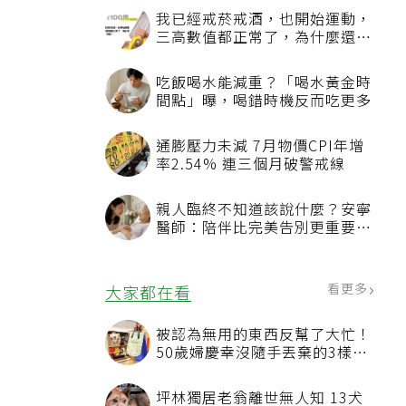
我已經戒菸戒酒，也開始運動，
三高數值都正常了，為什麼還不
能停藥？
吃飯喝水能減重？「喝水黃金時
間點」曝，喝錯時機反而吃更多
通膨壓力未減 7月物價CPI年增
率2.54% 連三個月破警戒線
親人臨終不知道該說什麼？安寧
醫師：陪伴比完美告別更重要，
4句話值得及早說出口
看更多
大家都在看
被認為無用的東西反幫了大忙！
50歲婦慶幸沒隨手丟棄的3樣物
品
坪林獨居老翁離世無人知 13犬