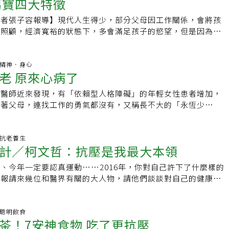
的高麗菜，白菜、蘿蔔、甘藍……，有機會不妨到菜園裡看看，
媽寶四大特徵
衰老，但他卻一直維持好體力與身材，明明已50多歲，還被誤
到最佳效果，48小時內應避免人員在上面走動或移動重物，以
是「忍讓只會換來更多霸凌」，他建議受害者一定要向值得信賴
型的就是。◎香草家族：鼠尾草、迷迭香、百里香，在家種幾
「少年仔」。要如何養生？維持年輕外表和身材，黃國書自有一
面已形成的保護膜。若想取得更好的防髒效果，必要時可在防腐
將遭受霸凌的事實「讓該知道的人知道」，才有可能抑制霸凌行
記者張子容報導】現代人生得少，部分父母因工作關係，會將孩
入菜、可聞香，一舉三得。我特別看重它們的抗菌力，希望由它
理，身體、心靈內定兼修。熱愛美食卻不胖 全靠運動「身體的
戶外專用的油漆處理。塑木板•特點：高科技綠色環保新型裝飾
奶照顧，經濟寬裕的狀態下，多會滿足孩子的慾望，但是因為隔
環境的適應力與抗壓力。此外，烹飪善用香草，調味料還能少用
就是要多運動！」黃國書說。因自己時間有限，他只要一有空，
和塑膠的性能與特徵。•優點：防水且防曬，不會因為陽光曝曬
職場霸凌要正面迎擊，除了循管道向上司與法務部門申訴外，也
度寵溺的情況，很容易將孩子養成以自我為中心的「媽寶」，讓
攝取保護血管，多好。◎地瓜：老少咸宜好入口，還能預防多種
園、學校或空地慢跑，長時間訓練下，多次挑戰馬拉松的四十二
十分方便，可以重複利用。★設計小竅門若覺得陽台地面只用木
質：「憑什麼這樣對我？」 。此外讓自己單位團結起來也很重
所以若不想養出媽寶，父母應該學會給孩子適度的挫折，以免孩
發的疾病。想減肥，該放棄的是精緻澱粉，手握剛烤好熱騰騰的
雪山考察，他還興之所至，由大雪山遊樂區一路跑到東勢。黃國
太單調，還可以嘗試加入人工草皮或小石子進行輔助裝飾，使陽
當後盾，有助於提振士氣，增強面對主管或其他單位的抗壓性。
，抗壓性偏低，將來甚至會出現危害社會的行徑。媽寶四大特徵
百科.精神．身心
癒、好滿足的感覺，就不該放棄。現在要買現成能吃的地瓜也挺
運動，有動就好！有時時間不夠或天氣太熱，他會帶兒子去游
強烈。這樣鋪設而成的地面，不管是雨水還是晾衣的滴水，都不
老 原來心病了
法負荷，在換工作之前，也可考慮提告，採取法律途徑，讓職場
由過度溺愛造成，隔代教養疼孫的比例高，甚至比父母還容易養
的，超商都有。◎薑黃：最天然的鎮定劑，緩解慢性發炎，提供
；打桌球、籃球，只要有伴、有設備，他隨時都可上場。愛運動
。其他材質：豐富陽台地面的「表情」除了常見的地磚和木材地
結構得到應有制裁。【更多健康資訊，請見「健康醫療網」】
師黃偉俐表示，被寵壞的孩子不外乎四大特徵：(1)什麼都跟媽
機，助你脫離痛苦的慣性迴圈。你不一定非靠薑黃素補充劑不
活壓力大、愛吃美食，還是維持標準身材。寫書法對抗壓力 揮
科醫師近來發現，有「依賴型人格障礙」的年輕女性患者增加，
質還有更多樣化的選擇，例如可以呈現現代感的水泥粉光地板。
強、(3)在經濟上沒有概念、(4)心態自私不會替人著想。這樣的孩
裡面就有很多薑黃。◎蜂蜜：可提升對流感的抵抗力，並帶來甜
壓力大，一定要培養一種興趣，可讓自己沉澱下來。」黃國書
黏著父母，連找工作的勇氣都沒有，又稱長不大的「永恆少
特點：頗具質樸之美，防水性較好；無接縫的特性讓視覺延伸，
世界中心在教養，長大後若一遇到困難及挫折，便會不堪一擊，
，是你身心靈強而有力的後盾。我最愛的是紐西蘭的麥盧卡
分，他靠的是寫書法讓自己安靜下來，揮毫之際可怡情養性，有
若凡事都無法自己作決定、做什麼事都要人陪，且嚴重到影響社
缺點：水泥地面有侷限性，風格上比較適合偏現代感的陽台設
將工作當兒戲的情形。父母的投射易養出媽寶黃偉俐醫師指出，
蜜。然而臺灣好蜜也不少，想吃甜又怕精製糖傷身，就吃天然蜂蜜
法解決的問題或議案，也常在寫毛筆靜下心後，找到解決的方
診治。24歲的「小美」是獨生女，從小受寵，大學畢業後卻因
點：抗壓、抗斷裂的能力較強，且具有原始粗獷感。•缺點：重
有一種心理投射，會將自己小時候缺乏的物質，以及希望的生活
黃國書補充心靈能量的一種方式，他說，以前當議員，只要休會
辭職在家，甚至最後一定要父母陪同才願意出門。開業精神科診
生.抗老養生
陽台的承重性。延伸閱讀無論是封閉式陽台還是開放式陽台，都
子身上，因此就將孩子當成小公主及小王子般寵愛，什麼都要用
、綠茶或普洱茶、以傳統方法製成的起司等，也都很不錯。當我
計／柯文哲：抗壓是我最大本領
、朋友相偕，不是出國旅行，就是在國內尋找祕境，用大自然的
示，「依賴型人格障礙」患者是本身人格出現問題，並非單純啃
道，不僅要防止生活用水造成積水，也要注意雨水的沖刷。因
的孩子長大後容易養成自戀型人格，追求物質以及愛炫耀，當父
些食物為主時，即便沒有太多時間靜坐、持咒念經，我也能一整
現在每天忙得團團轉，看旅遊版上美美照片和文字，也是一種樂
他收治的這名患者小美，從小特別受父親寵愛，大學畢業後雖然
水處理可說是第一要務。1. 選用性能較好的防水塗料陽台防水
，他們將不堪一擊。教孩子面對困難 心靈富足比物質滿足重要
、今年一定要認真運動……2016年，你對自己許下了什麼樣的
安自在。優化日常飲食後，相信你也能獲得更上一層樓的靜心體
吃點 自備最佳立委行程排滿滿，不是便當就是餐廳跑攤食物，
為習慣依賴、缺乏責任感且個性消極，常被主管及同事抱怨；加
的，有可能遭受炎熱日光的曝曬、狂風的吹襲，以及大雨的侵
生活才是正確的養育觀念，黃偉俐醫師建議，學習成為一個好爸
周報請來幾位和醫界有關的大人物，請他們談談對自己的健康期
時報出版《靜心・淨心：52周的修煉，一年後與完美的自己相
這些高油高鹽食物。一早有妻子親手磨製的愛心豆漿，不加糖，
只要有一點委屈就逃避，最後因職場適應困難，乾脆辭職在家。
抗拉強度（UTS）高、延伸率大、抗老化效果好的防水材料。
，是所有父母都該學會的課題。不需要滿足孩子每一個需求，偶
考，更可以想辦法超越。意志力+恢復力 台北市長柯文哲：
趕高鐵；晚上回來還沒回家，就要趕跑攤，妻子也準備一些清爽
依賴性愈來愈嚴重，必須父母陪才肯出門，不旦有失能狀況，且
度要做足陽台防水層的厚度至少要有5mm，一般用粉刷防水塗料塗
折，或延遲給予滿足，是被允許的，但前提是該挫折是可被承
的本領」隨興哲學 該怎樣就怎樣穿著雙運動鞋，搭配西裝褲、
，讓他在車上墊肚子。「很多疾病都是壓力造成。」黃國書說，
母親覺得不對勁，趕緊帶她到精神科就診，才確診罹患「依賴型
3. 陽台地面需有坡度未封閉的陽台遇到暴雨會大量進水，為避
同時教導孩子學會面對困難，並解決問題，與其給予物質上的滿
有領帶、沒有西裝外套、沒有皮鞋，這就是台北市長柯文哲平常
生.聰明飲食
倖免於「高壓」生活中，如何讓自己紓壓，身心靈健康很重要，
業精神科醫師劉誠崇表示，根據國外研究資料顯示，「依賴型人
，要考慮地面水平傾斜度，保證水能流向排水孔。一般來說，陽
茶！7安神食物 吃了更抗壓
子尋找心靈上的富足。【更多健康資訊，請見「健康醫療網」】
然最輕鬆的穿著，也凸顯他的養生哲學，那就是生活簡單，隨遇
不同，找到自己所愛的嗜好與運動方式，持之以恆，就是最好的
0.6%，與遺傳、環境有關；不過一般認為，應與父母親的教育