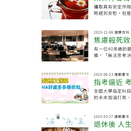
台地面應低於室內
而安，不菸不酒
生活方式。」■黃
及環境相關性較
攝取具有安定作
水導入排水管排出
過兩年兵，還拿
士經歷：立法委
大後也很在意別
時感到安慰，但
用的洗衣機地漏
榮譽感，而是自
心靈平衡。●現
面，可用藥物改
食物確實可安神
及時處理就會造成
習慣，要求完美。
重建，通常會鼓
戰：1.蘆筍：蘆
處理時一定要仔細
前以接近花甲的年
父母也要學著放
軟綿的水果助你的身
2015-12-06 健康
閉水測試。陽台輕
車挑戰的柯文哲
焦慮殺死效
圈，就能逐漸恢
吸收會造成氧化傷
景，兼具美感與功
說，從來不養生
酸含量是水果之冠
眼的空間也能發
早在兩個月前就
有一位40多歲的
有關，包括較敏
室……只要用點
次。訓練內容包
瘓，「無法思考決
的維他命C，而這
擾的個人書房、
樓梯上班，盡可
因是不切實際的
提供建議攝取量的
與毛孩子共度歡
啊」，過了高雄
司盛行的文化是
以每天都應吃一點
是提供一個休閒
龍頭；晚上回飯
工。別人只發現
2015-06-23 運動養
料。賓州大學的研
指考逼近 
能力」讓他隔天七
童』，老闆批評
大減。馬里蘭大學
說，出發前有想
在這樣心理的折
巧克力：除了含
全國大學指定科目
不了「意志力」，
了研判其他人焦
緒好轉。黑巧克
的未來加油打氣
未來歷史是不是
前地位的原因，
一些果汁還多。7
拜，爸媽可以準備
是什麼東西，這
別警惕。雇主對
防自由基造成的
抗壓能力，也有
頭上，一邊受訪
國為例，據統計，
疫系統，大蒜則
的超級好夥伴。資
2015-03-27 運動養
意志力能超越肉
數增加了24％。
退休後 人
生飲品飲用方便 
活的人活得久。
特訊息如影隨形