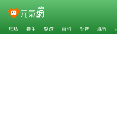
焦點
養生
醫療
百科
影音
課程