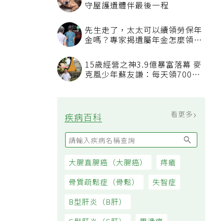
守屋護遺體伴最後一程
先生走了，太太可以續領勞保年
金嗎？專家揭遺屬年金怎麼領，
看順位還要看資格
15歲經營之神3.9億暴富落幕 麥
克風少年蘇友謙：每天領700元
過日子
看更多
疾病百科
大腸直腸癌（大腸癌）
痔瘡
骨質疏鬆症（骨鬆）
失智症
B型肝炎（B肝）