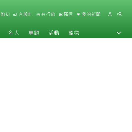
好如初
有設計
有行旅
願景
我的新聞
名人
專題
活動
寵物