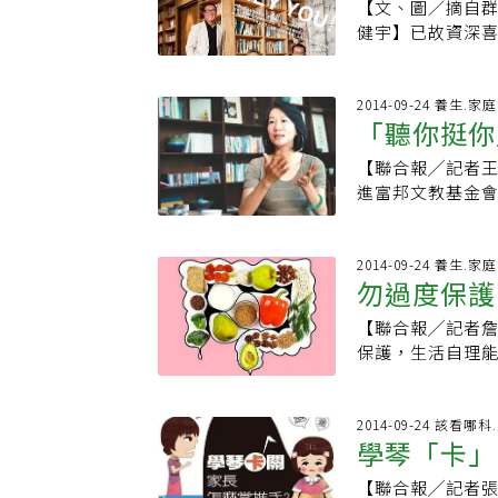
下一餐自動減量
穩，企業凝聚力
【文、圖／摘自
變，柯直言，每
「假性出席」（pr
健宇】已故資深
起床，如今則沒
標準。有些企業
美國喜歡演員羅
哲仍說，現在每
以及諮詢輔導。
亡。這些總是在
書。「我已經討
人類狀態的特徵
令人的意外的方
2014-09-24 養生.家
有什麼紓壓的方
「聽你挺你
慮具傷害力，有時
夠讓人歡笑的人
年的生活，當過
類計畫的比率已倍
會遇到各種挫折
【聯合報╱記者
科急診、創傷、
焦慮及壓力，這
可能向左修，也
進富邦文教基金
定」。也因為不
（mindfuln
「愛自己」，指
蔭大道。富邦文教
說，政治上30秒決
注，提高生產力
好友一同出遊，
位名人的親子故
82公斤至84公
過度干擾員工，
人陪伴而孤單寂
子關係」的美好，
2014-09-24 養生.家
控制體重，不過
地在提供協助後
回饋，一般說法
勿過度保護
「生命的意義到
動會計算。▇ 柯
慮症的重要一環
打禪、讀經來做
教「空」便是放
治醫師兼創傷醫
不願尋求幫助的
瑜伽、柔軟操、
【聯合報╱記者
今基金會20周年
期許：生活要簡
開口。▍提供優
在之前就養成習
保護，生活自理
梓。陳藹玲說，
必須透過這類外
誤，否則，孩童
未顯驕氣的她備
準，只要你找到
榮欣診所副院長
了她慘綠少年。
外，要找一些身
梯，家長擔心孩
2014-09-24 該看哪科
像她夫婿富邦集
學琴「卡」
爾夫球、走路，
門口。小朋友幾
「Family D
了，也不要穿著
趣。不只如此，
與孩子們互動，
【聯合報╱記者
段、不同身體、