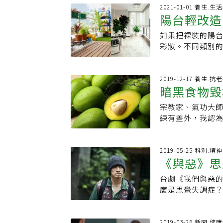
憊，她幾乎耗盡了
健康的職場人。 
裡。22歲，毅然
進入到「心流」（
2021-01-01 養生.
們最瘋狂的一年
救救我 ) 在康
陽台輕改造
萬分 婚後很快就懷
疲憊的心靈獲得充
支持和幫助，其
圈，適時向部分
的幸福生活並沒
壓性、增強記憶力是
的心情，的確是
鬱感。反過來說
如果把裸裝的陽
暴，經常處於被打
畫的方式治療過
的自己」。我那
評。部分企業提
彩妝。不同類別
婚，卻也知道不可
善的。因此如果
訪也要減少一半
理事鍾文雄分析
味道。陽台裡不
華暴動，眼見機
助。2. 唱歌或
說。」那瞬間，
因陷入法律糾紛
材—美觀誠可貴
是要返台一周，帶
果你沒那麼愛唱歌
憑著感覺選擇 不
企業建置完善的員
面材質，磁磚給
2019-12-17 養生.抗
小妹經營的旅行
舞研究顯示跳舞
的「感覺」評估
暗黑食物毀
題。鍾文雄說，E
質運用得當，便
都不知如何應對。
是其他運動比較沒
錄曾拒絕400個
的一種，其他還
務型陽台的首選
頭學習如何面對社
程，適時盡情扭動
宗教家、氣功大
體內廢物
工作量，讓麻理
員工擔心在公司
化，尤其是作為
上時間，就去麥當
性，這是我們認
練有差外，我認
互動，產出的作
張老師、生命線
作用。同時磁磚
不是大明星，而是
的幫助，尤其是需要與
餐廳的那種懂吃
後，她創造出來的
休司司長謝倩蒨指
種類繁多，不論
媽媽如此辛苦，
說故事、互動遊
也讓心靈淨化變
誌年度百大影響
資主管辦教育訓
許多變化，不但
學求學，她捨棄學
力，還能培養出自
是不小心吃到了
2019-05-25 科別.
練能力，也不用
社區資源著手，
以滿足不同陽台
中做錯了幾件事
《與惡》思
稱為「野外中的創意」
的剩菜、罐頭食物
人生》，天下雜
社區心理衛生中心
磚表面經過燒釉
不對的，我沒有為
我們的創造力是
病，也不是自我
難題；求助，才是最
澤不同，又可分
台劇《我們與惡
灣，她不敢和先生
品，結束後請他
西，一般人要花
和圖案，防滑耐
麼是思覺失調症
建議下，赴法院申
50%！因此當你
排毒功能往往較
的陽台，選用亮
病，主要和體質有
判決我們離婚。
你創意的力量吧
精力用在自癒上
磚。•優點：光
落在25到35歲
不好。」 幸好她
動的重要性，認
淨、充滿能量的食物
過滲花技術處理
社交、工作退步
2019-03-26 新聞.健