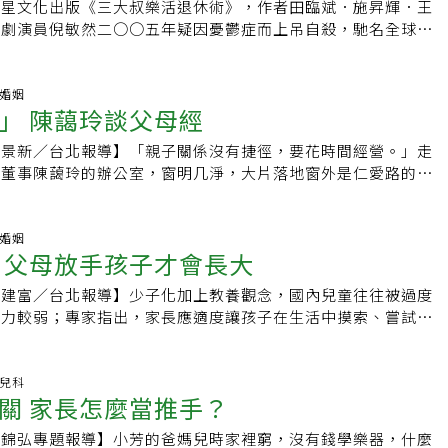
從醫界轉任政界的台北市長柯文哲，談到就任一年多來的生活改
不足。一旦員工健康狀態不佳，雇主的問題除了他們曠職，還有
群星文化出版《三大叔樂活退休術》，作者田臨斌．施昇輝．王
天都是一樣在過日子，只是過去在台大外科任職，晚上常常被叫
esenteeism），也就是在健康狀態不佳時勉強上班，表現低於
喜劇演員倪敏然二○○五年疑因憂鬱症而上吊自殺，馳名全球的
有這樣的事情，甚至下班還提早一個鐘頭。不過個性直率的柯文
已引進各種方案，協助員工處理壓力及焦慮。包括財務上的援助
賓威廉斯，二○一四年也被發現疑因憂鬱症困擾，在家中自殺身
天白天行程排很滿，都在做自己不喜歡做的事情，沒有時間念
焦慮常被描述為不適、擔憂或恐懼的感覺，但也有論點認為這是
人前帶給人們歡笑、甚至溫馨的喜劇人物或者諧星，為何都選擇
厭我的演藝人生。」當醫生比較不用做這麼多不喜歡做的事情。
，每個人均有某種程度的焦慮。有時甚至能提升表現，但過度焦
式收場？我想，愈棒的喜劇演員，其實他的內心愈是悲傷的。能
庭婚姻
式？柯文哲自信地表示「抗壓就是我最大的本領」。過去二十幾
」 陳藹玲談父母經
會讓人酗酒或濫用藥物。據統計，過去20年來美國企業推行此
，不是因為他懂得歡笑，而是他經歷過悲傷。人在一生中，難免
外科加護病房主任、創傷醫學部主任，管的是外科加護病房、外
增至74%；擔心耗損生產力的老闆聘請顧問協助員工處理職場
，但這些挫折可能都是轉折點，會讓我們的中心思想一直修正，
王景新／台北報導】「親子關係沒有捷徑，要花時間經營。」走
葉克膜、器官移植、器官捐贈等，這些工作最大特色就是「不確
些顧問已經發展為非正式的產業之一。「正念」
可能向右轉。但不論人生如何轉向，一定記得，要愛自己。所謂
會董事陳藹玲的辦公室，窗明几淨，大片落地窗外是仁愛路的林
確定的情況太多，訓練出他「多視窗」決策的本領。不過他也
ess）減壓課程，如今被Google、蘋果等企業採用，讓員工冥想、專
的是，一個人不僅能與別人在一起，而且也能獨處；可以跟親朋
基金會2周年的紀念專書「聽你挺你」集結沈春華、侯文詠等12
策的機會不多，他現在反而是要slow down。體重總是控制在
及工作滿意度。專家建議，雇主應避免以電子郵件、簡訊等形式
反之，也可以一個人在家，安心一覺到天亮。完全不會因為沒有
事，在媒體爆炸、眾聲喧嘩的時代，陳藹玲仍要以書本傳遞「親
斤，BMI約26點多，是不是有刻意控制體重？他說，雖然沒有刻意
公司提供之協助也不該過於制式化，以免淪為形式，甚至不公平
寞甚至恐慌。舒壓、減壓、抗壓，這三個過程在醫學上叫做生理
與社會安定有莫大的關聯。從7歲開始，陳藹玲便不斷自問：
庭婚姻
自己不愛吃肉，若這一餐吃太多，下一餐就自動減少，腦袋裡自
就將解決焦慮的責任推給員工。鼓勵員工分享經驗，也是處理焦
稱為腹式呼吸，心靈沉澱。舒壓、減壓、抗壓透過靜坐、冥想、
 父母放手孩子才會長大
底是什麼？」她鑽研「聖經」多年，後來在「金剛經」領悟了佛
文哲小檔案年齡：56歲現任：台北市長經歷：台大醫院外科部主
。高層主管如果願意談談個人的焦慮現象，有幫助降低其他員工
到，這些是屬於靜態的心靈沉澱。另外，動態的心靈沉澱可透由
下執著，因此她能從此虔心修佛，成立基金會，自渡也渡人，如
學部主任、台大醫院加護病房心血管中心加護病房主任自我健康
意願；許多人對自己的焦慮難以啟齒，企業應設法讓他們更容易
健身操、太極拳達成。這些活動不一定要退休後才開始，如果能
詹建富／台北報導】少子化加上教養觀念，國內兒童往往被過度
，憑著一股「應該做些什麼事」的意志，「聽你挺你」於是付
單，不抽菸不喝酒，不要吃太胖，血壓要控制。
質新聞，還需要你的鼓勵，按讚加入《元氣網粉絲團》：
慣，效果會更好。因為現代人太忙碌，靜不下來，所以心靈沉澱
能力較弱；專家指出，家長應適度讓孩子在生活中摸索、嘗試錯
大女兒曾在求學期間，遭同儕不斷嘲弄「妳是千金小姐耶！」讓
在力量來達成。至於要參加什麼樣的課程或者活動，沒有一定標
不只失去學習及磨練機會，長大後，抗壓性甚至可能變低。台北
感委屈，一度想拒絕上學，還好陳藹玲耐心地傾聽與陪伴，度過
自己喜歡的、符合自己的頻率與節奏，就是最好的靜心活動。此
丁綺文指出，隨現代化及都會化進展，許多小朋友上下樓有電
「很多父母都說忙，就犧牲了與孩子的相處，我覺得很可惜！」
體能夠負荷的運動。五十歲以後可做的運動，包括打太極拳、高
子走丟、被綁架，不辭辛勞接送上、下學，或有娃娃校車送到家
.兒科
團董事長蔡明忠，無論身在天涯海角，再忙每周日一定是
關 家長怎麼當推手？
游泳，視自己的狀況與興趣去選擇。過了五十歲，不要再打籃球
乎少有走路的機會，不會獨自過馬路，也失去沿路見識探索的樂
ay」，就算孩子在外地念書，陳藹玲也會透過臉書或書信方式，維持
護膝打羽毛球，這都不對。為什麼運動類型要換？因為不同階
大多數學齡前兒童吃飯比較慢，還會弄得一團亂，有的家長乾脆
「要用觀察者的角度，不要讓他們覺得在監視。」為人父母者最
張錦弘專題報導】小芳的爸媽兒時家裡窮，沒有錢學樂器，什麼
不同心情、不同體能，就是要換。如果你還在緬懷過去，身體不