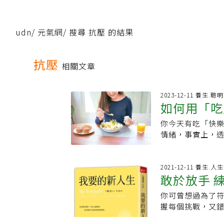
udn
/
元氣網
/
搜尋 抗壓 的結果
抗壓
相關文章
2023-12-11 養生.聰
如何用「吃
你今天有吃「快
晚必喝1飲
情緒，事實上，透
生素B群、維生素
快樂營養素 台南
酸、色胺酸、維生
2021-12-11 養生.人
敢於放手 
ω-3脂肪酸：組
能力，可增加血
你可曾想過為了
丁魚、鮪魚等。 
握每個挑戰，又
常見食物如雞胸
多，而是懂得整
鮮奶⋯等食物含有