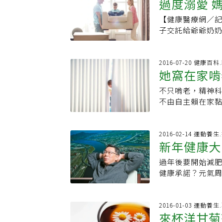
花椰菜、紫的白
過度溺愛 
往身材變形或外貌
塗刷完後，為了達
會選擇隱忍，但
花開四瓣成十字
認為是30多歲的
免破壞防腐木表
的同事傾訴，並
【健康醫療網／
盆，可造景、可
套「過生活」的哲
木表層再做一道
為。 職場霸凌身心崩潰 你可以這樣做 不少人遭受職場霸凌都選擇隱忍，孔繁錦
子交託給爺爺奶
們來幫你增強對
健康別無他法，
材料，兼有木材
建議受害者面對
代教養或父母過
一點，減少鹽分
就把握時間到公
而變形，拆卸也
可直接向霸凌者面
溺愛成為毒藥；
因消化問題所引
公里。有次到大
材鋪設顯得有些
要，同事間彼此
子無法忍受挫折
2016-07-20 健康
地瓜，那種好療
書說，不管什麼
台的自然感更加
她窩在家啃
若心理上真的無
大部分的媽寶是
方便，烤的、蒸
泳，兼陪伴小孩
用擔心滲漏問題
霸凌者與其共犯
出媽寶！身心科醫
開創新循環的契
的成效是，即便生
不只啃老，精神
面，陽台地面材
媽說、(2)依賴性
可，好吃的咖哩
別煩躁「現代人
不由自主賴在家
水泥粉光地板•
子通常都被當成
美、愉悅的感受
說，心靈進修部
女」。醫師建議
放大空間感。•
甚至出現鬧事、
Manuka 蜂
些令人煩躁、無
交、工作，應就醫
計。紅磚塊•特
很多父母對孩子
吧！ 除了上述十二種靜心好食，全穀物、芝麻綠豆等種子食物、多樣化的當令蔬
法。旅遊，也是
工作自卑、依賴
2016-02-14 運動養
量較重，需考慮
模式，投射到孩
果、當地的藥草
新年健康大
期間就會與家人
所醫師楊聰財表
少不了和水打交
好、穿好，這樣
的飲食清單以這
美洗滌身心。「
老。楊聰財說，
此，陽台地面的防
母無法提供保護時
過年後要開始減肥
天心平氣和、輕
趣！」跑攤食物少
找到工作，卻因
層是暴露在室外
讓孩子學會自理
健康承諾？元氣
驗。(本文摘錄自
黃國書盡量少碰
上抗壓力不足，
蝕。所以，應選擇
媽而非完美爸媽
許。你可以作為參
遇》)
健康滿滿再出門
沒想到她辭職後
2. 防水層的厚
爾適當的給予挫
「抗壓就是我最大
的滷味或家常菜
有失眠症狀，父
刷兩到三遍即可。
受、不具創傷，
襯衫、夾克，沒
2016-01-03 運動養
現代人幾乎無法
人格障礙」。開
免雨水流入室內
來杯洋甘菊
足，不如教育孩
的裝扮。隨興自
「每個人的方式
格障礙」盛行率約