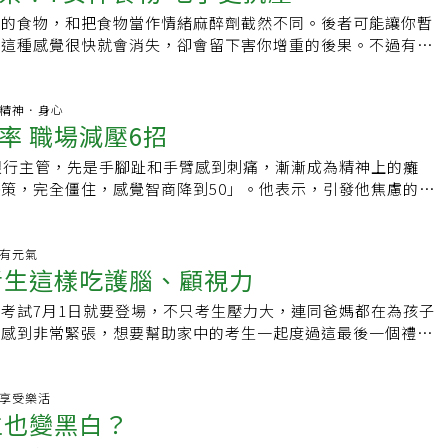
地面30～60mm，向排水方向做平緩斜坡，外緣設擋水邊，將
，保持一定體重，該吃藥就吃藥，該怎麼樣就怎麼樣。柯文哲當
國書小檔案年齡：54歲學歷：國立中興大學國際政治研究所碩
大，患者可能從小父母過度寵溺，不願放手讓孩子學習獨立，長
用的食物，和把食物當作情緒麻醉劑截然不同。後者可能讓你暫
。4. 安裝排水順暢的地漏若陽台上準備放置洗衣機，應安裝專
過陸軍獎狀。當兵還拿獎狀，是因榮譽感嗎？他笑著說，不是因
員五屆台中市議員養生一句話：●很多疾病是壓力造成，要讓身
人的評斷，造成無法自行抉擇、解決問題。劉誠崇說，治療方
是這種感覺很快就會消失，卻會留下害你增重的後果。不過有些
，以免洗衣機排水量大於地漏排水的負荷量而導致陽台積水，不
己的個性就是要把它做好，看到可以考一百分，不考一百分就不
代人壓力大，至少要有一種可沉澱心靈的興趣。
善失眠及憂鬱等負面情緒症狀，更重要的是調整認知行為及自信
抗壓，新的一年讓這些食物幫助你專心、平衡，勇於迎向新挑
滲漏。5. 必須做24小時閉水測試地漏管道等縫隙，在進行防水
這是他的個性，怎麼也改不掉。單車「騎跡」 意志力撐全程日
勵患者寫日記，訓練其從依賴事件中培養獨立能力。最重要的是
筍含有大量的葉酸，對於助你保持冷靜至為重要。2.酪梨：這個
，這些地方往往是下滲的源頭。做完防水，一定要進行24小時
紀，用近20個小時，狂騎380公里，成功完成「一日北高」單
手，讓患者學習自主、提升自信和獨立能力，當患者擴大社交
體抗壓，它含有豐富的穀胱甘&amp;#32957;，能阻止腸道
百科.精神．身心
改造，小空間變大用途！300張實境照！選建材X挑家具X做造
，超人般的體力，令外界印象深刻。談起這段「騎跡史」，他
率 職場減壓6招
復正常的社會功能。
害的某些脂肪。鱷梨還有葉黃素、胡蘿蔔素、維他命E，而且葉
能的10大類設計提案陽台不只是晾衣服、擺鞋櫃的地方，不起
、不運動，就是靠著意志力，撐完全程。不過幕僚私下透露，柯
。3.莓果：藍莓所含的花青素最多，這種物質與各種健康益處
揮預料外的作用！書房、會客室、臥室、親子遊戲間、寵物
開始訓練體能。每天跑完行程後，開始在練習台上踩車，一周三
銀行主管，先是手腳趾和手臂感到刺痛，漸漸成為精神上的癱
銳的認知。但是不論是草莓、覆盆子或黑莓，所有莓果都有豐富
心思，居家陽台就能徹底變身──小巧精緻的綠意花園、不被打
含耐力訓練、強度間歇訓練、踩踏節奏心肺訓練等。平常更是爬
策，完全僵住，感覺智商降到50」。他表示，引發他焦慮的主
種維他命有助抗壓。4.腰果：腰果是特別好的鋅來源，一盎司就
沐浴在陽光下享受佳餚的餐廳、開啟愉悅童年世界的親子空間、
能讓自己「動」起來。途中有想過放棄嗎？柯文哲大聲地說「有
工作要求。他試圖隱藏症狀，以免被認為不適任，因為他所在公
11%。鋅太低，與焦慮和憂鬱有關。由於人體無法儲存鋅，所
樂時光的寵物室……不論是拓展功能、滿足空間不足的需求，或
就真的很累，想睡覺。下車最痛的不是腳，而是右手，因為要抓
埋頭苦幹，絕不示弱，他希望自己被視為有效率、能抗壓的員
。5.洋甘菊茶：這可能是最常被建議睡前喝以鎮定心神的飲
娛樂的場所，通通都能實現。
店時，更是痛到躺不下去。但睡一個晚上就好了，「神奇的恢復
他受影響的是工作，而非心理。他說：「我向來被視為『金
生.有元氣
究顯示，患有焦慮症的57人食用洋甘菊補充劑8周後，焦慮症狀
考生這樣吃護腦、顧視力
點就起床，開始用LINE工作。近期興趣 思索心靈力量柯文哲
我的工作表現時，我就發作了。」他擔心別人認為他虛有其表，
醫療中心則發現，除了鎮定心神以外，洋甘菊也幫助睡眠。6.
過不行就算了，「只是我的意志力太強大了」。三言兩語總脫離
磨下，他考慮自殺，所幸在接受協助後，他已重回工作崗位，成
有豐富的抗氧化劑以外，巧克力和情緒有關，適量的吃可讓你情
考試7月1日就要登場，不只考生壓力大，連同爸媽都在為孩子
他直言，「mind、心靈的力量」是他最近感興趣的題目，無論
慮徵兆的專家。造成壓力的精神疾病，可能正是高成就者爬上目
力可降低血壓，增添安定感，所含的抗氧化劑多酚和黃烷醇，比
、感到非常緊張，想要幫助家中的考生一起度過這最後一個禮
固定的，到底有沒有人的意志在裡面；人因夢想而偉大，但夢想
他們帶有完美主義，願意滿足變強的需求，對出現的各種威脅特
.大蒜：大蒜也含有大量的抗氧化劑，可中和自由基，減少和預
魚油，深海魚油通常含有豐富的DHA，DHA除了能加強大腦的
是他一直思考的題目。這時的柯文哲彷彿是個哲學家，把手背在
員工出現焦慮與壓力的關注已經提高。此為全球共通現象；以英
傷害。大蒜素與防心臟病、癌症和普通感冒有關。壓力會削弱免
穩定情緒的效果，還對視力和心血管有幫助，是學生準備指考時
，一邊思考起形而上的哲學大哉問，但身為一個醫師，真的相信
2009年到2013年間，由於「壓力、沮喪及焦慮」導致的病假天
可助免疫力回升。
料來源：健談星星果粉營養素 植物性魚油是鮭魚的12倍各式養
生.享受樂活
體嗎？他神祕地說，「你沒看到醫院裡想要活的人，總是比不想
這些現象常被歸咎於現代工作型態，包括簡訊、電子郵件以及推
生也變黑白？
輕鬆喝出健康馬上加入【好食在粉絲團】
」簡單的一句話，打發外界所有疑問。【體重管理】這餐吃太多
，機器人的使用減少就業機會、新技術讓企業消失，工作難以安