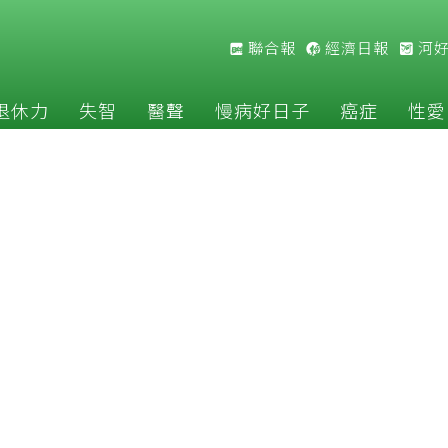
聯合報
經濟日報
河
退休力
失智
醫聲
慢病好日子
癌症
性愛