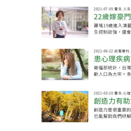
近藤麻理惠一起
類；或是綠葉蔬
Netflix實境
2021-07-05 養生.人
維生素C：一種強
22歲嫁豪
經紀人。我從學
芭樂都是豐富的維
日本紅到歐美的國
樂營養素外，也
蕭瑤19歲進入演
明來、我的
力人物」。如果
果、蛋糕、餅乾
生控制欲強，還會
定決心捨棄做自
但因含糖食物容易
孩先後逃到國外，
麼不同？這兩者
影響抗壓力，更會
觀教導孩子，一家
強調「放下過度
物，易阻塞血管
就有一雙迷人的
2021-06-22 該看
美同時 耗盡所有
患心理疾病
力會無法下降，更
『徐黛』（蕭瑤
旨。而觸發我們
健康？張麗娟建議
「我想拍戲、賺錢，讓父母過好的
經很習慣每天在
衛福部統計，台灣
肉一掌心、堅果
族舞蹈，專科進
偏南多媒體藝術
齡人口為大宗。
樣化的飲食習慣
遠播。專4那年，
性其實很害羞，
職場和任何人說
壓力的能力，讓心
反正早晚都要當演
還不太有自信，
理諮商資源的企
刊載網址：https:/
都沒見，就拍板
完美地完成任務
是職場上精神疾
2021-03-20 養生.
岑）
上映後，果真一炮
創造力有助
演講，出版社的
被交付艱難任務
生—大她14歲的
到飯店報到時已
傾訴。精神科醫
好老公。」戀愛
創造力是很重要
習慣，還有
惠坐在窗邊看著
精神科醫師詹佳
隔天就送到我的
也能幫助我們紓
了。我立刻跳下
多歧視，透露病
人。 回憶一次耶
業和天賦，也可
起。」並牽著她
議，更務實的方
畔真的響起音樂
床社工師 Laur