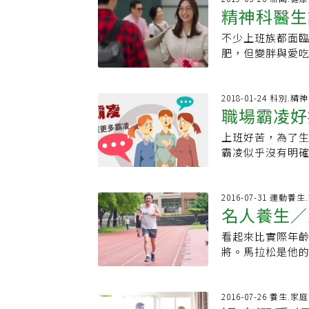
蕭瑤說，在印尼
能力、認知能力
體造成消化代謝的
精神科醫生
型陽台無法避免
律生活等，都可
訴他們一天24小時
好都無所謂，投入
這一周，來了解
為無釉磚，表面
讓許多病友與家
來，只盼現在過得
《VerywellMind》：
護你的優質油脂
不少上班族都面
有磁磚中最好的
「思覺失調症」。
我要給孩子們希
《Greater Good
的人，建議和朋
肥，但變胖與愛
色較素的陽台地
自言自語，甚至
那幾年，3人依然
《VidaOra
香蕉：攝取微量
壓性太好，對工
圖案豐富、色彩
受，最後女子症
為這段苦難，蕭瑤
繪畫、跳舞⋯⋯保
著的、背負創傷
此醫生提醒大家
裝飾風格，彷彿
治療，三個月後
闖出一條路，她陪
果：提供生命力
是對許多事情要
2018-01-24 科別.
等特殊造型地磚
改變，例如社交
與惡的距離》中
職場霸凌好
莓、藍莓的女人
會說自己有很重
富。木材：增加
感、疑神疑鬼等
詞少的戲，不然會
柳橙汁：有人美
伊在新書「心好
的感覺，且顯得
害、被監聽、監
上班好苦，為了
能。」多年前朋友
藥，不如在健康
30個練習」卻提
冷的地磚更討人
主的生活能力。劉
霸凌似乎沒有明確
前回台定居。1年
選擇現壓現榨的
胖。其實抗壓性
鋪裝在陽台上來
病患「抗壓性低
選擇隱忍，僅有2
告和舞蹈片。她
能幫腸道除舊布
壓力，會反映到
陽台，打理起來
有許多相關藥物
出，受害者若一
創業。」 「對我
習怎樣去蕪存菁，
壓力太大，所以
蛀，同時防水、
無法規則就醫的個
慘，走投無路任人
2016-07-31 運動養
曲折愈多，抗壓
別血糖失衡所引
是否壓力太大了
草草能完美融合
名人養生／
降低疾病的復發
馬善被騎」。善
好。」●原文刊
那做人還真難。
睡不好狂做夢、
沒有經過特殊處理
體、找心理專業
怎樣構成職場霸凌？ 玉里醫院精神科醫師孔繁錦指出，職場霸凌是
陳安儀：打開內
皮刷洗乾淨，連
說不出口等。以
看起來比實際年
獷，不太適合和洗
上，加害人藉由
權利！生病並不
瓜會救你。肚子
調，一定要記得
將。馬拉松是他
盡可能使用防腐
行為，讓受害人
在就讓自己過得
稱顧腸胃神器。
要「抗壓性那麼
型展覽。「運動+
刷補救，以保證
分為行為霸凌、言語霸凌
官。要能感受幸
更棒！
入政治圈，從擔
接頭，以求美觀
者多噤聲 在4種霸凌形態中，最常發生的就是言語霸凌，主管咆哮、威脅、公開
表最強的防癌家
人物行程很緊湊
2016-07-26 養生.家
浸式鍍鋅緊固件
羞辱、冷嘲熱諷