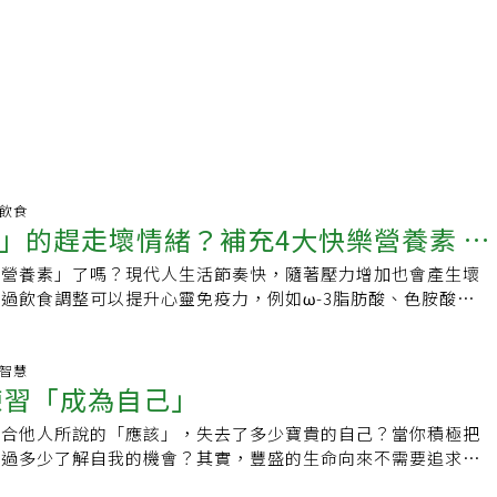
明飲食
」的趕走壞情緒？補充4大快樂營養素 早
樂營養素」了嗎？現代人生活節奏快，隨著壓力增加也會產生壞
品
過飲食調整可以提升心靈免疫力，例如ω-3脂肪酸、色胺酸、維
C、鈣和鎂，這些營養素能促進心情愉悅，減少生活壓力。4大
市立醫院營養師張麗娟表示，常見的快樂營養素包括ω-3脂肪
素B群、維生素C、鈣和鎂，攝取相關食物可以幫助減輕壓力。
生智慧
練習「成為自己」
成大腦及神經細胞與傳導的重要成分，因具有抗氧化、清除自由基
清素的分泌量，改善憂鬱。常見食物有鯖魚、秋刀魚、鮭魚、沙
符合他人所說的「應該」，失去了多少寶貴的自己？當你積極把
色胺酸：在調節睡眠上扮演重大角色，可以幫助人體保持放鬆。
錯過多少了解自我的機會？其實，豐盛的生命向來不需要追求更
肉、豬里肌、鮭魚、毛豆、南瓜子、牛小排、雞蛋、傳統豆腐、
理並捨棄多餘。我是川原卓巳，現在與我的妻子、日本整理教主
天然的色胺酸。 維生素B群／鈣／鎂：例如糙米、薏仁等全穀