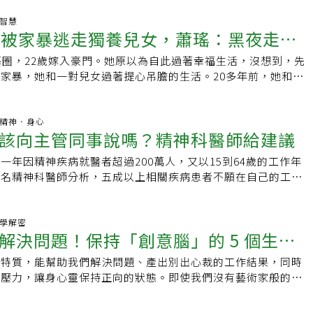
住在美國洛杉磯。同時也是將麻理惠品牌化並推向全世界、
菜、豆類、牛奶等有助於維持神經系統的穩定性，降低焦慮感。
節目「KonMari～怦然心動的人生整理魔法～」的執行製作人和她的
生智慧
效的抗氧化劑，有助於減輕壓力活化免疫力，像是柑橘類水果、
門被家暴逃走獨養兒女，蕭瑤：黑夜走黎
生時期就認識麻理惠，一路陪伴她從「熱愛收納的女孩」成為從
生素C來源。避免高糖、高油脂食物 張麗娟提醒，除了增加快
際級整理大師，甚至於2015年獲選為「時代百大世界最有影響
要避免高糖、高油脂這些影響心情的地雷食物。精緻點心、糖
藝圈，22歲嫁入豪門。她原以為自此過著幸福生活，沒想到，先
人生倒著過
用一句話形容我和麻理惠嶄新人生的轉捩點，我認為是從我們下
等高糖食物。雖可在短時間內刺激血清素分泌而發揮鎮靜作用，
家暴，她和一對兒女過著提心吊膽的生活。20多年前，她和小
己的念頭，練習「成為自己」。「做自己」和「成為自己」有什
被腸胃吸收，易導致血糖不穩，同時也會消耗大量維生素B群而
女兒王宇婕成為演員，長子William多年前也返台定居。她以樂
乍聽起來是一樣的，其中卻藏著極大的差異。比起前者，後者更
影響情緒穩定。 而動物性脂肪、食物脂肪比例高的高油脂食
3口逐漸淡忘那段悲慘生活，在台灣享天倫之樂！ 蕭瑤出生時
的自我期許，用自己最舒適的狀態，邁向嶄新的人生」。追求完
，使血液混濁、換氧能力下降，當膽固醇指數升高時，人體的壓
大眼睛，長得極為古典、美麗，「那時林黛很有名，大家就叫我
哪科.精神．身心
心力「成為自己」是我們轉變的起點，也是我一再強調的核心宗
該向主管同事說嗎？精神科醫師給建議
增加罹患心血管疾病的可能。三餐這樣吃才對 三餐要怎麼吃才
本姓「徐」）。」家境清寒的她，年幼願望是以後要當明星，
轉變的事件，至今我都無法忘懷。那是我們到美國的第二年，已
，每天早晚1杯奶、每餐水果拳頭大、菜比水果多一點、豆魚蛋
日子。」 休學赴港拍戲，一炮而紅 從小她學民
不同的城市醒來的忙碌生活，那天早上麻理惠受邀在德州的西南
一年因精神疾病就醫者超過200萬人，又以15到64歲的工作年
種子一茶匙、三餐至少有一餐吃全穀類雜糧。建立一個均衡、多
入文化學院戲劇系，在校演花旦，她的美貌和演技受矚目，名聲
節中演講。這是麻理惠第一次要在這麼大型的舞台上演講，她本
多名精神科醫師分析，五成以上相關疾病患者不願在自己的工作
，注重攝取各種營養素，有助於提升心靈免疫力，增強應對生活
邵氏電影台北分公司主動登門拜訪，邀她赴香港拍電影，「我想
花了很多時間練習才慢慢敢在眾人面前發言，加上對自己的英文
「我生病了」，也不願請心理病假，或請了未被准假；願提供心
情更加穩定和愉悅。【本文獲uho優活健康網授權刊登，原文
員，就休學了。」 拍攝一組古裝定妝照，導演李翰祥連她的面
我很明白這場演講對她而言壓力有多大，但她非常努力地練習也
業也很少，減低患者求助機會。「我該坦承自己生病了嗎？」這
/www.uho.com.tw/article-62285.html】(責任編輯：葉姿
讓她演出電影《傾國傾城》，「我演珍妃，狄龍演光緒皇帝。」
。活動結束後我們馬上趕回紐約，因為隔天還有一場在曼哈頓的
病患者心中的兩難，告知後怕被貼上「抗壓力差」等標籤，更少
心理學解密
而紅。3年拍了5部戲，包括《瀛台泣血》等，這時遇見她的先
解決問題！保持「創意腦」的 5 個生活
夥伴很貼心，幫我們訂了一間位於曼哈頓的豪華大飯店，但我們
，甚至被解聘。絕口不提，又易在工作期間感到心裡痛苦且無人
印尼富商。 「母親給我的觀念是，女人要結婚、要嫁個會疼妳的
經是深夜了，簡單梳洗後就準備就寢。那天半夜我醒來發現麻理
師歸納自己接觸過的個案，更多工作者最後選擇不說。新光醫院
時，先生將她捧在手心，「那時約會，只要我看某樣東西一眼，
的特質，能幫助我們解決問題、產出別出心裁的工作結果，同時
驚人紓壓效果
窗外發呆，我可以感受到一種很壓抑的情緒，彷彿她就要往下跳
達認為「有病當然不必大聲說」，畢竟社會上對精神疾病仍存諸
面前。」在他無微不至的呵護下，她自認遇到全世界最棒的男
解壓力，讓身心靈保持正向的狀態。即使我們沒有藝術家般的專
床走了過去，將她抱入懷裡說：「我們去睡覺吧，明天還要早
情後，難免被貼上不好的標籤。全國自殺防治中心主任李明濱建
誕節接到先生的電話，「他只說聲：『耶誕節快樂！』，我的耳
以成為具有創造力的人，創造力是可以透過後天練習的。美國臨
到床邊看著她睡著。結果換我失眠了，因為我看見了麻理惠的疲
法是「調整自己」，下班後主動接受相關治療，讓自己變回心理
。」電影浪漫情節在人生真實上演，她沉浸、陶醉在愛情的世界
el Healy 建議透過以下方式培養「創意腦」，在這過程中你也可以