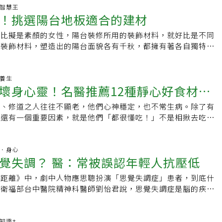
所有力氣。迎合別人期待 身心撐到極限2015年到2016年是我
自殺，不能解決難題；求助，才是最好的路。求救請打1995 ( 要
捨棄如日中天的演藝事業，遠嫁印尼。 先生控制欲強，全家痛苦
Flow）狀態，在全心的專注下獲得心靈上的平靜和成就感，讓
生活智慧王
，事業正在衝刺，我們生了兩個可愛的孩子，雖然獲得許多人的
復之前，精神科醫師楊聰財建議患者在公司內建立自己的熟稔同事
！挑選陽台地板適合的建材
孕，生下長子William，3年後女兒王宇婕出生。只是，一家人
電。1. 繪畫已經有許多研究顯示，繪畫對於紓發情緒、培養抗
實麻理惠的身心已經撐到了極限，她後來也跟我分享了那段時間
同事透露自己的狀況，有心事時才能找到人分享，減低焦慮和憂
有太長久。先生控制欲太強、心態扭曲，她和一對兒女都被家
有所幫助的，藝術治療師 Megan Carleton 曾透過讓他們繪
讓她很辛苦的一段時期，因為她花了很多時間，扮演「別人期待
，若同事生病了，建議以同理心適度陪伴，對他們以鼓勵取代批
台比擬是素顏的女性，陽台裝修所用的裝飾材料，就好比是不同
的恐怖氛圍中。 「只要他在家，就鴉雀無聲。」蕭瑤很想離
阿茲海默症或其他疾病的病人，這項活動對他們的病情是有所改
天一夜未眠，等麻理惠起床就告訴她：「讓我們停止演講吧，採
供諮商等服務來了解員工心理狀態，中華人力資源主管協會常務
的裝飾材料，塑造出的陽台面貌各有千秋，都擁有著各自獨特的
能，期間幾度帶著小孩逃跑，又被抓回去。直到1998年印尼排
你本來就是繪畫的愛好者，維持這項興趣活動對你的大腦很有幫
。」她聽到後，微笑的說：「謝謝你，我很高興聽到你這麼
，企業勞工最常見的心理問題是失眠、工作壓力大，也常有員工
同的區域對裝飾材料的需求也各不相同，必須仔細探究。地面選
不可失，拜託一位華人牧師，先後將兒女送到美國，她則假裝只
演奏樂器唱歌能幫助增加體內催產素的濃度，讓我們感到幸福，如
我感受到她身邊那焦慮的氛圍消失了，她正在找回自己的力量。
，或與家人互動起衝突而找尋心理醫療或諮商資源。勞動部鼓勵
，舒適價更高不同類型的陽台可以結合自身特點來選用相宜的地
著輕便行李，逃了回來。 回到台灣，她的身上沒太多錢，就在
，聽聽音樂或自行用樂器演奏音樂也能達到同樣的效果。3. 跳
需大量工作後來我們改變審核工作邀約的方式，99％根據麻理惠
工協助方案（簡稱EAP），解決一切會減低勞工生產力的問
人的感覺冰冷、現代，而木質地板則是溫馨、踏實⋯⋯將這些材
老養生
社當票務，「我當家庭主婦的生活太安逸了，上班時，連接電話
能降低焦慮程度，也能預防老人痴呆，令人驚訝的是，這項效果
，只讓麻理惠做她有把握也願意嘗試的事，為此我們一周最高紀
壞身心靈！名醫推薦12種靜心好食材清
AP落實方法很多，「替員工安排心理諮商資源」已經是最常見
可以打造出實用性十足或是洋溢自然氣息的陽台景觀。地磚：服
」在印尼，她有6個傭人，包括保母、司機、園丁等，卻需要從
有的。無論是在家隨歌起舞，還是報名有氧舞蹈、zumba 等課
案子。結果，憑著感覺反而能與人的情感產生共鳴，加上大幅刪減
包括職場暴力、性騷擾防治等。他指出，有企業內聘心理師，但
材質服務型陽台的地面材質最基本的要求是防滑、耐磨、抗老
會。 旅行社10點上班，兒女不在身邊她很空虛，「我想填滿早
身體對你的大腦也非常有幫助。4. 玩樂其實人類具有玩樂的天
師、修道之人往往不顯老，他們心神穩定，也不常生病。除了有
惠身心上不再感受到壓迫、焦慮，讓她能用最真誠的情感與他人
內諮商「秘密被主管或同事知道」，使用率低；更多企業於是和
洗衣間的陽台，由於用水情況較多，地面選用磁磚可以發揮防水
勞當櫃台，做清晨5點到10點的班。」此時的她，不是富太太、
識世界、認識他人與表達自我的一種方式。玩遊戲對大腦有長期
為還有一個重要因素，就是他們「都很懂吃！」不是相揪去吃新
品反而效果更好，也更有力量。令我們都意外的是，工作減少
等外部單位合作，提供免費諮商資源給員工。勞動部勞動福祉退
耐髒，又容易清理，可省下維護的心力。另外，地面磁磚的花色
二度就業婦女。 女兒王宇婕接棒，盼媽媽過好日子 王宇婕不忍
他人互動的遊戲，心理教育專家 Jennifer A. Perry 表示，
，而是知道吃什麼對心靈修持有益。有些食物，吃了拖累身體，
價值更是過去數倍、數十倍，甚至讓她成為2015年《時代》雜
出，勞動部補助企業落實EAP，其中一項常態性補助是針對人
何種裝飾風格都能找到與其匹配的款式。地面磁磚的鋪貼形式有
要她辭職。長相漂亮的她，後來被發掘為明星，儘管仍在美國大
戲等玩樂活動，能訓練兒童的表達能力、溝通能力、問題解決能
得困難。覺得昏鈍抑鬱、喜怒無常、不安煩躁、老是很累？可能
力人物。我們才發現，「真正讓你發光的既不需要用更多工作磨
練，讓他們了解如何解決員工心理問題。衛福部則從辦公室外的
色彩豐富，而且形狀規格都可以控制，許多特殊類型的地磚還可
業，返台當演員，賺錢養媽媽和哥哥。 蕭瑤檢討：「我在婚姻
信，對大人的認知能力也很有益處。5. 親近大自然近期有個名
腐敗的、受汙染的、調味繁重的食物。我會避免的還有反覆加熱
精神．身心
要求自己提高抗壓性，只要敢於放手。」（本文摘自《我要的新
心理及口腔健康司長諶立中表示，今年起讓隸屬各縣市衛生局的
的特殊鋪貼需求，創造出獨特的陽台效果。釉面磚•特點：釉面
，尤其是金錢，以前我覺得那些都是他給我的，我都不要，這是
覺失調？ 醫：常被誤認年輕人抗壓低
（Creativity in the wild）的研究顯示，親近大自然對於
、碳酸飲料、不新鮮的肉、超量的咖啡因。 有時人不是真的生
誌出版）
獨立，並納入社安網，目標十年內設滿100所。自殺，不能解決
處理，可按原材料的不同分為陶製釉面磚和瓷製釉面磚；按照光
小孩著想，沒有錢、土地…，無法讓他們好好念書。」 逃回台
有所幫助的，研究受試者到山中健行四天，期間不得使用科技產
控管情緒的能力特別差，而是受到這些暗黑食物的干擾。吃錯東
好的路。求救請打1995 ( 要救救我 )
為亞光（非亮光面）和亮光兩種類型。•優點：具有豐富的色彩
的距離》中，劇中人物應思聰扮演「思覺失調症」患者，到底什
聯絡，連電話也不敢接，更遑論提出離婚。8~9年後，在朋友的
們進行一項問題解決作業，結果發現他們的作業表現進步了
好大力氣才能把它代謝掉。正從疾病中康復的人，消化、代謝、
磨的同時，還具有較好的防汙效果。•運用方式：在有用水需求
？衛福部台中醫院精神科醫師劉怡君說，思覺失調症是腦的疾
請被另一半棄養，「花3000多元寫訴狀，再花了1年，法院就
卡關在一個問題上，或是在工作上沒什麼靈感時，讓大自然帶給
差，更應該慎選入口的食物，減少干擾與無謂的耗損，把大部份
光釉面磚較佳。拋光磚•特點：通體磚打磨拋光後，就叫拋光
關，終身盛行率約1%，發病年齡早，男性約10到25歲，女性
」她強調：「我一定要離婚，這是精神上的解脫，被束縛的感覺
！在華人社會過度注重學術教育的環境下，很多人忽略了創意活
才好。觀察印度教、佛教瑜伽士的習慣，修行期間他們常以純
亮度比通體磚高，硬度強，耐磨性也非常好；裝飾性比較強，透
，常會被誤為「抗壓性低」、無法獨立等，初期症狀包括變得不愛
的一對兒女，沒有因父親的家暴而走偏，兩人都很善良、正直。
為那些只不過微不足道的閒暇活動，但這些活動對於我們的創造
，或者所謂的悅性飲食(Sattvic Diet)來補充營養，力求對身
的拋光磚，擁有各種仿石、仿木的紋路效果。•運用方式：服務
，抱怨被監聽、監視，疑神疑鬼，思考或言談缺乏組織、無法規
康知識+