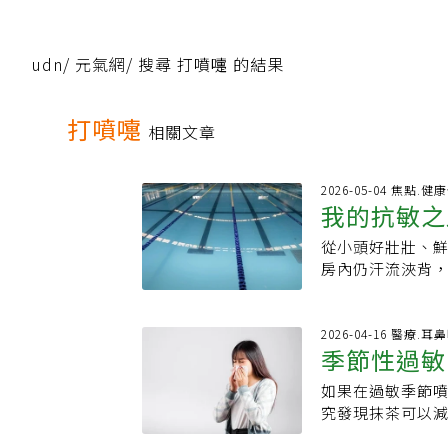
udn
/
元氣網
/
搜尋 打噴嚏 的結果
打噴嚏
相關文章
2026-05-04 焦點.
我的抗敏之
從小頭好壯壯、
房內仍汗流浹背
節轉換之際，一
治標不治本，就
大時，不是一直
2026-04-16 醫療.耳
季節性過敏
除了就醫之外，
能增加肺活量、
如果在過敏季節
助減緩症狀
游泳課是經無數
究發現抹茶可以
小一時的身高符
是抹茶不能預防
隊，漸漸地孩子