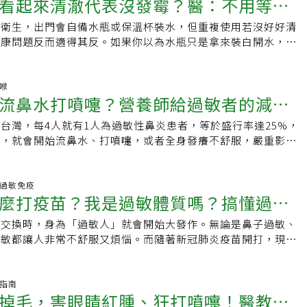
看起來清澈代表沒發霉？醫：不用等看
「國民健康訪問調查」顯示，40～59歲已停經女性自述，更年期因
提升睡眠品質。研究指出，若本身已有氣喘、異位性皮膚炎等過
口腔通道較小或較狹窄的人，會發出較高頻或較尖銳的噴嚏。與
嚏或腹部用力時，發生漏尿情形的比率為8.3%；而上廁所來不
出現溫差引起的症狀。針對這些慢性病進行妥善控制，也有助整
大的人，其噴嚏的聲音通常會有更多的共鳴，也就是會更響亮。
或衛生，出門會自備水瓶或保溫杯裝水，但重複使用若沒好好清
徵兆恐已生黴菌
比率為4.2%，間接影響生活品質。50%更年期婦女會漏尿馬偕
yomiDr.
？1.吐氣肺部裡的空氣越多，噴嚏的聲音可能就越大。在打噴
健康問題反而適得其反。如果你以為水瓶只是拿來裝白開水，不
婦女泌尿科主任劉蕙瑄指出，更年期的婦女由於女性荷爾蒙分泌
放部分肺部壓力，並減少氣囊的膨脹。2.放鬆聲帶想像你在深
風險，那就錯了，小心吸入或吃入黴菌和細菌。美國內科醫師蘇
產生熱潮紅、盜汗、陰道乾澀等症狀；其中，超過50%的人會
嘴巴將舌頭頂住上顎，透過鼻子將空氣壓力引導出去，而不是嘴
ne Sumego）教你如何避免自備水瓶成為病菌溫床。蘇美戈指出，
更有超過50%的人以尿失禁、膀胱過動症為主訴。劉蕙瑄指
用手帕或手肘摀住口鼻來減弱噴嚏的聲音。忍住不打噴嚏對身體
和黴菌依水而活，像是湖泊或池塘裡充滿著細菌，在某些情況
鼻喉
尿道短，比男性更容易產生漏尿問題，且隨著年齡漸增，膀胱肌
流鼻水打噴嚏？營養師給過敏者的減敏
住不打噴嚏是可行的，但專家提醒不要完全憋住噴嚏，讓肺部內
會被這些細菌感染。不光是水瓶，很多細菌也潛伏在廁所和淋浴
而出現頻尿、尿急、夜尿、漏尿、尿失禁等症狀，使得患者不方
很重要。但是如果你試圖壓抑或憋住打噴嚏，可能會導致各種問
方。醫師要大家想想，你上一次將水瓶的水倒光是什麼時候？這
用力，深怕咳嗽、打噴嚏、跑步就會漏尿，嚴重影響病人的生活
台灣，每4人就有1人為過敏性鼻炎患者，等於盛行率達25%，
5招改善過敏
膜受損．鼻竇問題．眼壓升高．血管破裂專家表示，儘管打噴嚏
間都有液體存在，它很少有完全乾燥的時候，在這黑暗、潮濕和
5招改善尿失禁不僅是一種生理狀態，同時也涉及個人衛生及社
節，就會開始流鼻水、打噴嚏，或者全身發癢不舒服，嚴重影響
，但它對你的健康有很多好處。例如有些人可能因為病毒或細菌
始會生成肉眼幾乎看不到的小黑點，長期下來就會讓水被污染。
禁隨著年紀增長幾乎是不可逆的。國民健康署提供「5招」幫助
，過敏用「吃」的就可以改善，只要食物攝取均衡，並減少用油
如果你不打噴嚏的話，黏液可能會積聚並被迫回流到耳咽管。
響有哪些？蘇美戈提醒當你發現自己有一些小病，像是呼吸道症
漏尿問題，可以從生活習慣開始進行調整，有效提升生活品質：
，就可以有效改善過敏。飲食5招改善過敏當人體遇到過敏原
smarter, not louder: The science of a quieter
，那可能跟你沒有清潔生活用品有關。持續攝入黴菌的症狀如
重會增加漏尿風險，因此建議將身體質量指數（Body Mass
物、花粉、塵蟎等，就導致流鼻水、打噴嚏等過敏現象。台南市
風溼過敏免疫
d Clinic: Sneezing．Can Holding in a Sneeze Hurt You?
：黴菌會刺激胃和消化系統，喝下含黴菌的水可能會感到胃部不
麼打疫苗？我是過敏體質嗎？搞懂過敏
）控制於18.5～24之間。肌力訓練：「骨盆底肌肌肉訓練」能夠強
麗娟指出，想要改善過敏，除了減少接觸過敏原，也可以透過適
。‧過敏：有些人對黴菌過敏，即使是少量的黴菌都會引發過敏
群，預防漏尿的發生。適當飲水與排尿：建議每天喝水量達到
來減緩過敏的發作頻率：．均衡攝取多樣食物．多攝取抗氧化食
嚏、咳嗽、搔癢和流鼻涕。‧呼吸系統問題：吸入黴菌孢子可能
節交換時，身為「過敏人」就會開始大發作。無論是鼻子過敏、
、皮膚過敏、鼻子過敏到底是什麼！
0毫升，並養成定期排尿的習慣，切記不要憋尿。飲食控制：平常避免
白．增加維生素D．少攝取糖類與加工食品過敏者的減敏菜單張
，如果本身患有氣喘或其他肺部疾病，會導致喘氣和呼吸困
過敏都讓人非常不舒服又煩惱。而隨著新冠肺炎疫苗開打，現在
例如咖啡、酒精等攝取，才能減少膀胱刺激。保持清潔：分泌物
要吃對食物，像是各類水果和蔬菜，如花椰菜、柑橘類、菠菜、
免疫系統較弱時，黴菌會導致感染。怎知水瓶裡有沒有長黴菌？
苗過敏」要注意，到底過敏人該怎麼辦？過敏體質該怎麼注意生
，盡量保持會陰部乾燥。骨盆底肌肉訓練3步驟台灣物理治療學
不僅提供豐富的維生素C、維生素E和β-胡蘿蔔素，還含有多種
家想的這麼顯而易見，蘇美戈指出，不是只有出現黑綠點才是黴
呢？什麼樣的體質才叫過敏體質？如果討論「過敏」在醫學上的
指出，「骨盆底肌肌肉訓練」是一種物理治療，藉由主動式的收
有助於降低過敏反應的發生率。再來，魚類、雞肉、豆類和堅果
態其實是附著在瓶上的薄膜，被稱為生物膜，那正是細菌和黴菌
免疫系統對某些物質過度敏感，因此「有過敏體質」，代表這個
顧指南
盆底肌肉，隨之加強尿道括約肌的力量，進而改善頻尿及尿失禁
白質，特別是富含omega-3脂肪酸的魚，例如鮭魚、鯖魚；乾
掉毛，害眼睛紅腫、狂打噴嚏！醫教「5
斷水瓶是否發霉有以下情況：‧肉眼可見的斑點：最明顯的跡象
而且常見的物質「過度敏感」。不同的物質包含塵蟎、灰塵、花
記「懂得收、收得住、動得好」的觀念，就能有效改善更年齡漏
牛奶、秋刀魚富含維生素D，具有調節免疫的作用，適量補充可