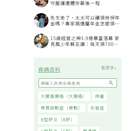
看更多
最新文章
我已經戒菸戒酒，也開始運動，
三高數值都正常了，為什麼還不
能停藥？
吃飯喝水能減重？「喝水黃金時
間點」曝，喝錯時機反而吃更多
通膨壓力未減 7月物價CPI年增
率2.54% 連三個月破警戒線