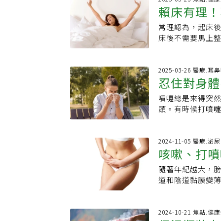
高敏敏強調，除
鼻水，有時也會
看，日本在去年
賴床有理！
請求協助調整。美國家
動的「交感神經
生活與良好作息，
鼻炎VS血管性鼻
概是前兩年是有
確措施，旅行時
烈，這套系統需
讀】 ·鼻塞、喉
症狀不一定都是
常理認為，起床
集。
師，做好防護準
衡。鼻腔內有豐
兆曝 ·洗鼻器要
異：王文弘說明
床後不需要馬上
噴嚏，以降低傳
流鼻水、鼻塞等
過敏原、使用抗
就整理的床鋪反而
原參與，學理上
環境、避開特定
Simple報導，從
症狀包括連續打
主。血管性鼻炎
（Martin S
2025-03-26 醫療.耳
調，部分患者也
忍住對身體
藥物治療（如鼻
溫，將會變成塵
隨發燒、全身倦
但一遇到冷風或
說，每個人平均每
典型的過敏性鼻
噴嚏總是來得突
噴嚏小技巧
劑），反而產生
殖場。因此，應該
行，醫師會透過
頭。有時候打噴
不理想，可考慮
鋪的溼氣。一項2
所致。對症處理
那股氣流的爆發
的後鼻神經，抑
對抗塵蟎。除了
似，通常會開立
什麼會打噴嚏？
短，術後恢復快
佳。塵蟎是一種
車前應特別留意
用力噴出，並通
2024-11-05 醫療.泌
服不是小事，長
食，喜歡棲息於
咳嗽、打噴
配中醫調理體質
花粉等可能讓你
憊、甚至情緒低
過敏症狀，尤其是氣喘
溫差達7℃以上，
一些較不常見的
療。若已嘗試過
出，實際上是塵
隨著年紀越大，
操」有效改
出入冷氣房、春
「光敏性噴嚏反
擬訂適合的治療方
物留在被子內，
道和陰道黏膜變
方便穿脫的外套
與性幻想有關。
濕氣，否則會成
大笑、打噴嚏、
導致體溫變化，
會打斷身體正常
登，原文刊載於
此情況，可以從
過敏，從改善自
推出肺部，並且
尿說再見！尿失
2024-10-21 焦點.健
有助提升身體調節
在打噴嚏時，喉