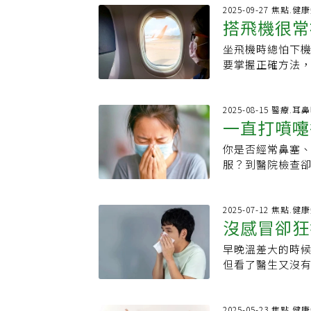
鮮紅色的皮疹，
睡眠足夠、避免過
建議每天吃一顆（
2025-09-27 焦點.健
症狀就需提高警
搭飛機很常
置：鼻翼外緣與法
含有豐富葉綠素
自行痊癒。相較於
置：枕骨下緣，
過敏症狀，也能補
通常會關節痛跟關
坐飛機時總怕下機就
也大有學問
按摩可以祛風散寒
番茄紅素、β胡蘿
處，是會侵犯到
要掌握正確方法
的凹陷處功用：藉
生活品質 4、益
別注意。林詠青
以容易傳染病原
三寸（約四指幅
實也是不錯的營
免疫功能低下感
是機艙空氣乾燥，
貼用溫熱藥物做
求5、MSM有機
或水腫，也有可能
響身體天然防禦，
2025-08-15 醫療.耳
腎的位置，局部
筍、甘藍、蛋白質
一直打噴嚏
臟、神經跟肝腎
窗座位，最好在
胞，增加自身免
統可能會造成腦
的座位也能避免
水果來補充 7、
你是否經常鼻塞
一表比較病
成致死的狀況最
低風險的簡單方式
日子，不妨就多吃
服？到醫院檢查
現感染造成心肌炎
為無法得知前一
子食物，幫助抗發
師提醒，這種情
疫苗，在治療方
先去上廁所，可以
分，也是天然抗組
管運動型鼻炎」
要遮眼口鼻，如
毒濕巾擦拭座位
軛亞麻油酸(CL
病因差異國泰醫
2025-07-12 焦點.健
前往人潮比較多
托盤、扶手或安
沒感冒卻狂
過敏藥物的攝取
度反應的疾病，當
毒流行狀況，防疫
接觸後再碰到口、
油、羊肉、牛肉、乳製品等食物中補充
抗體，引發打噴
日本、美國將他列
（如行李櫃把手
早晚溫差大的時
醫揭日常預
養素，才能幫助
兒童與青少年，
情，日本從去年的
中最容易帶菌的途
但看了醫生又沒
常生活中也有一些
血管運動型鼻炎
略微上升，不過
水。醫師建議多
差過敏」。雖名
多，容易造成慢性
應過度所導致，
常的波動情況。李
6. 佩戴口罩雖
人體自律神經，
敏更嚴重3、過量
與中老年人，特
之間，占比是最多
是長途飛行或免
動性鼻炎」人體
2025-05-23 焦點.健