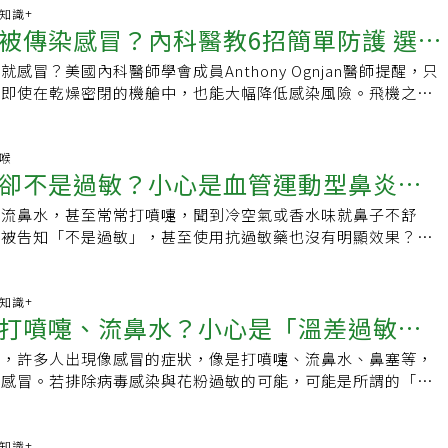
且皮疹處易有癢感，該皮疹恐延伸到軀幹跟四肢，一旦出現類似
度疲勞和抽煙喝酒使身體維持好的免疫力穴位按摩A.迎香穴位
一顆通常就有200-500mg的蘋果多酚含量）2、綠葉菜綠葉菜
康知識+
覺，並提醒醫師孩子身體出現鮮紅色皮疹，而孩子的皮疹通常會
被傳染感冒？內科醫教6招簡單防護 選位
令紋相交之處功效：藉由改善鼻周循環，來通鼻竅B.風池穴位
，建議每天吃一碗半的蔬菜（海藻類植物也很棒），不只能改善
孩子，成人感染B19病毒後，出現皮疹的狀況較為少見，成人
胸鎖乳突肌與斜方肌之間的凹陷處功用：是風邪容易蓄積之處，
充每日膳食纖維所需3、番茄番茄中含有豐富類胡蘿蔔素，像是
節炎的症狀，這類症狀也會自行痊癒。而B19病毒較特別之
感冒？美國內科醫師學會成員Anthony Ognjan醫師提醒，只
C.太淵穴位置：手腕內側橫紋上，靠近拇指一側，橈動脈搏動
蔔素等，還有多酚，如類黃酮、酚酸，都可以幫助抗過敏，提升
其他的器官系統，像慢性血液性疾病、免疫功能低下及孕婦要特
，即使在乾燥密閉的機艙中，也能大幅降低感染風險。飛機之所
由養肺來增加免疫力D.足三里穴位置：在小腿外側，外膝眼下
生菌雖然益生菌沒辦法完全根治鼻過敏，但能做到改善症狀，其
說，慢性血液性疾病感染可能影響造血系統而造成嚴重的貧血、
，主要有兩個原因。一，是機艙空間封閉，人與人距離很近；二
寬）的位置功用：調理腸胃來改善身體運化痰濕的能力三伏三九
養素。建議可以補充優酪乳、優格，至於營養補充品可視個人需
染期間可能較久無法清除病毒，及孕婦感染可能會造成胎兒貧血
濕度常低於20%，遠低於家中30～60%的濕度。乾燥環境會影
成藥餅，經過中醫師專業診斷後，敷貼於背後對應到肺、脾胃、
硫化物MSM有機硫化物能緩解季節性過敏，而大蒜、洋蔥、蘆
會有死胎等狀況。林詠青也提醒，B19微小病毒可能造成心
如鼻腔與喉嚨黏液減少，讓病菌更容易存活和傳播。1. 選擇靠
鼻喉
刺激來溫通經絡，幫助改善過敏症狀。
類中就含有此營養素6、維他命C維他命C能強化人體黏膜細
卻不是過敏？小心是血管運動型鼻炎！
方面的感染的症狀，心臟比較危險的狀況是造成心肌炎、神經系
機艙後方醫師建議，靠窗座位接觸他人的機會較少，而機艙後方
疫力、減少過敏原入侵，建議可以多吃芭樂、奇異果、柑橘類等
炎或腦膜炎、在肝腎可能會造成肝炎或是腎臟發炎。以往發現造
被後方乘客呼吸或咳嗽波及。雖然並非百分之百安全，但這是降
維他命D建議可以多出門走走曬太陽，改善過敏；但若沒有陽光的
、流鼻水，甚至常常打噴嚏，聞到冷空氣或香水味就鼻子不舒
因、症狀
常見是心肌炎，一般病毒感染都有可能會造成心肌炎，且以往發
。2. 登機前先上洗手間在飛機上使用公共洗手間風險較高，因
魚、牛奶、蛋黃、菇類等食物8、維他命E可以攝取各種堅果種
卻被告知「不是過敏」，甚至使用抗過敏藥也沒有明顯效果？醫
致死率大約三成。林詠青說，B19微小病毒目前沒有特效藥、
位使用者的衛生狀況，且飛行中不會再次清潔。因此登機前可以
炎、降低過敏情形9、槲皮素槲皮素是一種來自植物的多酚類成
況可能不是罹患過敏性鼻炎，而是另一種較不被大眾熟知的「血
面，主要還是靠支持性療法，在預防方式，如果咳嗽、打噴嚏都
減少在機上使用洗手間的次數，降低接觸病菌的機會。3. 用消
織胺，能有效抗過敏，建議從莓果、秋葵、洋蔥中攝取 10、共
，認識兩種常見鼻炎差異、治療方式。過敏性鼻炎、血管性鼻炎
果是高風險族群都應該要避免跟有上呼吸道感染的人接觸，如果
區飛行中，病菌可透過空氣懸浮顆粒或飛沫傳染，也可能停留在
A)攝取適當的共軛亞麻油酸，除了能降低過敏症狀，也可以減少抗
院耳鼻喉科主治醫師王文弘表示，過敏性鼻炎是一種免疫系統過
康知識+
公共場合，還是要戴口罩才可以避免透過飛沫感染。至於全球病
全帶扣上。醫師建議使用含消毒成分的濕巾擦拭座位區域，避免
打噴嚏、流鼻水？小心是「溫差過敏」
，最重要的還是遵循醫囑，飲食當輔助。建議從紅花籽油、葵花
人體接觸到像是塵蟎、花粉、動物毛髮等過敏原時，會產生IgE
辦公室主任李佳琳說明，B19微小病毒並非法定傳染病，不過
鼻或眼睛。4. 隨身攜帶使用酒精乾洗手液進食或接觸公共物品
 這些食物要少吃 高敏敏指出，補充對的營
嚏、鼻塞、鼻癢和流清水鼻涕等典型過敏症狀。這類鼻炎常見於
為監測項目，不過資料也不算多。在2025年其實就有一波的疫
）前，先使用酒精乾洗手液，可有效降低感染風險。手部是飛行
候，許多人出現像感冒的症狀，像是打噴嚏、流鼻水、鼻塞等，
防方法
身體抗發炎，減少過敏不適。不過，光是增加好食物還不夠，日
並常合併其他過敏性疾病，如氣喘或異位性皮膚炎。相較之下，
10月後，疫情開始下降，那在今年的部分看到他目前疫情是有
徑之一。5. 多喝水，並避免喝酒、咖啡機艙乾燥容易使身體脫
有感冒。若排除病毒感染與花粉過敏的可能，可能是所謂的「溫
會讓身體更容易發炎的地雷要避免： 1、加工食品：添加物過
則是由鼻腔內血管與神經系統對氣溫、氣味、空氣濕度等刺激反
這個上升較去年同期是比較低的，依過去幾年來看大概是一個正
喝水，少喝咖啡或酒精飲料，維持黏膜濕潤，強化身體防禦力。
為過敏，實際上卻並非由外在過敏原引起，而是氣溫變化擾亂了
發炎2、不新鮮海產或易過敏食物：細菌分解產生組織胺，讓過
並不涉及過敏原或免疫反應。王文弘說明，此類鼻炎常見於成人
家琳說，以日本過去監測資料發現，病患的年齡大概是3到9歲
然飛機內有空氣過濾系統，但口罩仍能減緩空氣中病原傳播，尤其
導致鼻腔出現炎症反應。溫差讓自律神經耗損，非典型「血管運
咖啡因及甜食：造成脫水，黏膜保護力下降，肌膚更乾燥敏感
別是對香水、冷空氣、菸味等敏感的人，主要症狀包括鼻塞、流
，每一年大概是4到6年左右會有一個比較大型的疫情。總體來
疫力較低的乘客。若附近有人咳嗽或打噴嚏，也可考慮換座位或
自律神經主導心跳、呼吸、體溫等無意識的生命機能，由促進活
康知識+