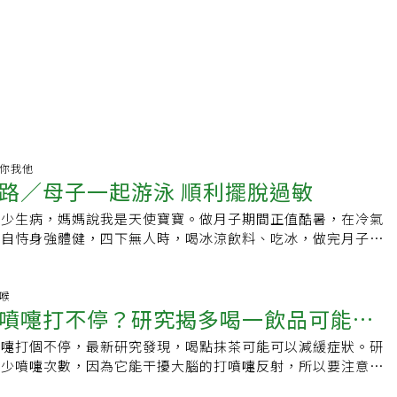
健康你我他
路／母子一起游泳 順利擺脫過敏
鮮少生病，媽媽說我是天使寶寶。做月子期間正值酷暑，在冷氣
，自恃身強體健，四下無人時，喝冰涼飲料、吃冰，做完月子季
早起床噴嚏連連，擤鼻涕擤到破皮。就醫吃藥雖減緩過敏症狀，
不再吃冰冷食物，僅偶有發作。後來發現寶寶在換季或早上溫差
揉眼睛，就是整天打噴嚏、流鼻水，方法用盡仍無法減緩症狀。
鼻喉
噴嚏打不停？研究揭多喝一飲品可能有
深知透過規律運動可以改善過敏體質，又以游泳是全身性運動，
強化呼吸道及免疫系統，對緩解過敏症狀有益。我在高中時期的
噴嚏打個不停，最新研究發現，喝點抹茶可能可以減緩症狀。研
次補考，才勉強及格，但為了孩子，我努力克服恐水症。當孩子
減少噴嚏次數，因為它能干擾大腦的打噴嚏反射，所以要注意的
合泳池高度，晚上就和我一起到社區學游泳，也參加學校晨泳校
過敏，但對減輕過敏反應有幫助，抹茶愛好者或許可以一邊享用
愈游愈好，代表學校參加比賽成績優異，因體力變好，學習效果