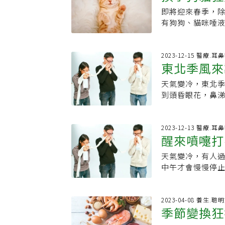
之一就是瓶子內
粉，還有食物如
尿。骨盆底肌肌
降低過敏嚴重度
即將迎來春季，
方式」減緩
道：如果水瓶發
人都可能對幾種
的收縮夾緊肛門
每日應攝取六大
有狗狗、貓咪唾
伏著黴菌。‧水
能會影響到生活
腿中間，慢慢收
要留意烹調方式
起過敏三聯症，
澈，那可能就是
但其實是免疫系
每次收縮5秒鐘、
應增加，應減少
時期有異位性皮膚
果發現內部有任
到生活的過敏反
勞做運動，也就是所
是要避免接觸過
平時如何做，可以
2023-12-15 醫療.耳
可以先用熱水和肥
人會習慣性打噴
放鬆5秒鐘10：
東北季風來
水分攝取、適當
咪，但是從去年
的比例調和，讓
性鼻炎，特徵是
址：https://www.
免疫力平衡，減少
開，我該怎麼辦&am
乾。平常若想防
習慣性打噴嚏，
天氣變冷，東北
床先做「這
址：https://ww
麗中醫師建議可以
機或倒入溫熱水
過熱。比如頻繁
到頭昏眼花，鼻
同床共枕。2.避
要對水瓶進行一
是因為身體接觸
要注意保暖，早
製品如沙發坐墊或
得一一拆開，因
敏體質？判斷一
熱開水，之後將雙
淨機，讓房子的通
霉，以及其他種
次接觸，又會引
過敏性鼻炎症狀。
2023-12-13 醫療.耳
不但可以維持皮
菌，每天觸摸、
醒來噴嚏打
觸到塵蟎又有同
些鼻過敏的症狀
時要戴著口罩。5
來源／Cleveland C
時到兩小時內出
人體產生免疫反
墊，都可以很好
天氣變冷，有人
象台
二：沒有接觸特
通透性增加，引
改善過敏症狀？1
中午才會慢慢停
生過敏反應。比
味等。鼻過敏的
加濕快速進入呼
起身後先穿暖衣
三：症狀多元一
時還會頭暈、注
跑、騎單車或游泳
摩20下，長期下
只有一種症狀，
業，可能還會影
呼吸道。3.平常
雄市立聯合醫院
2023-04-08 養生.聰
痛；皮膚過敏除
說，近日因免疫
季節變換狂
芷2錢、大棗5顆
原，刺激人體產
經介紹過，通常
長輩，此時更要
改善一直鼻塞，
功能異常，引發