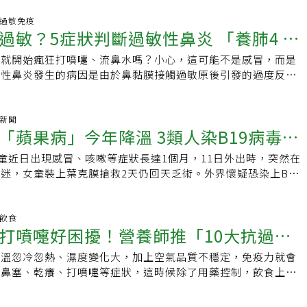
緩解症狀。Delish報導，「NPJ食品科學」期刊刊登的一項新
更優秀。雖然我進步緩慢，在勤能補拙下，自由式也可以來回游
可以減少打噴嚏，但和大多數過敏療法的作用不同，研究人員發
風溼過敏免疫
很難瘦身，卻因為游泳體重也漸漸減下來，恢復婚前窈窕體態，
過敏？5症狀判斷過敏性鼻炎 「養肺4 穴
系統起作用，特別是引發打噴嚏的反射，而不是針對發炎或組織
餛飩及黑眼圈也不復見。經由長期抗戰，現在我們已經順利擺脫
老鼠暴露在通常會引發類似季節性過敏性鼻炎症狀的過敏原中，
也愈游愈有心得，正準備要挑戰泳渡日月潭呢。延伸閱讀孩子不
季就開始瘋狂打噴嚏、流鼻水嗎？小心，這可能不是感冒，而是
周循環
群，一群餵食抹茶，另一群則沒有，結果很明顯，有喝抹茶的老
？ 心理師提醒：別用「大隻雞慢啼」安慰自己，及早評估才不
敏性鼻炎發生的病因是由於鼻黏膜接觸過敏原後引發的過度反
明顯比較少。結果的背後原因更有趣。大多數過敏療法著重於抑
細血管擴張、滲透性增加，導致水腫。如何判斷是過敏性鼻炎常
本上是阻止身體對花粉、灰塵或任何引發症狀物質的過度反應，
和打噴嚏，多在早晨起床、夜晚睡前或接觸過敏原後發作。2.鼻
，無法顯著減少潛在的過敏反應，而是干擾腦部的打噴嚏反射。
續性、輕重程度不一。3.流清涕，大多是清水樣鼻涕，如果有
氣新聞
減少腦幹中控制打噴嚏等非自主反應區域的活動，因此它並非預
「蘋果病」今年降溫 3類人染B19病毒需
濃稠。4.嗅覺減退，因鼻黏膜水腫所致暫時性嗅覺減退。5.眼
能減輕身體對過敏的強烈反應。與其說是解決問題，不如說是降
觀上的影響1.黑眼圈重2.因為常揉鼻子，鼻邊產生橫紋3.因為常
究團隊指出，抹茶有這樣的效果，是因為富含生物活性化合物如
女童近日出現感冒、咳嗽等症狀長達1個月，11日外出時，突然在
心肌炎恐致死
橫線4.小孩張口呼吸會影響上顎的發育，可能導致上顎牙齒外
茶胺酸），這些胺基酸已被證實可以抗發炎和具鎮靜效果。目前
迷，女童裝上葉克膜搶救2天仍回天乏術。外界懷疑恐染上B19
過敏和肺、脾、腎都相關過敏性鼻炎雖然在肺，但和脾、腎密切
這種效果的確切化合物，但當前理論認為，它會影響鼻子和大腦
署說明，相關檢驗結果需由法醫研究所公布，不過慢性血液性疾
體質的人也會有不同的症狀。中醫會針對不同的體質以補肺、益
處理方式。不過，想用抹茶減緩季節性過敏症狀前，有幾點要注
及孕婦要特別注意，若不幸因感染B19病毒併發心肌炎，致死
、溫腎為主進行治療。過敏性鼻炎如何預防和治療飲食調整「形
提到的研究是在老鼠身上而非人體進行，老鼠攝取的抹茶量比一
署防疫醫師林詠青表示，B19病毒在日本被稱為「蘋果病」，國
明飲食
所以要避免冰涼飲料、寒性水果蔬菜（西瓜、水梨、椰子汁、白
打噴嚏好困擾！營養師推「10大抗過敏
，研究團隊指出在正式建議飲用抹茶減少季節性過敏症狀前，還
「傳染性紅斑」。B19微小病毒通常造成的症狀都是輕微，且
辣、燒烤或油炸等刺激類食物，避免刺激脾胃，導致脾胃運化痰
實驗，特別是以人體進行實驗。儘管如此，這仍點出有趣的一
傳染途徑與一般呼吸道傳染病類似，主要是透過飛沫傳染。人體
生活調整鼻過敏多發生於早晨，起床後先在被窩中雙手摩擦發
氣溫忽冷忽熱、濕度變化大，加上空氣品質不穩定，免疫力就會
天1顆蘋果有用！
和飲品的成分影響的不只有身體反應，還有大腦如何解讀這些反
約經過4天到14天左右就會出現症狀，部分患者屬於「無症狀感
按摩多下再下床，下床後花幾分鐘活動身體。多運動，腎上腺素
發鼻塞、乾癢、打噴嚏等症狀，這時候除了用藥控制，飲食上的
的眾多益處中再添一筆。
，B19微小病毒主要是發生在小朋友身上，初期症狀如發燒、
、鼻黏膜分泌減少而使鼻子較暢通減少鼻黏膜的刺激因素（空
！ 抗過敏營養素食物 營養師高敏敏建議，日常多補充這些營養
，常被認為是一般感冒，家長可額外注意，孩子臉頰是否有出現
、塵蟎）保持環境清潔、明亮、乾燥、通風減少過敏原的滋生。
回到平衡，減少不適： 1、蘋果蘋果多酚可以改善換季過敏，