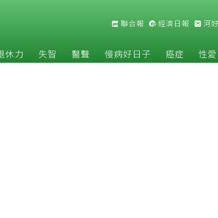
聯合報
經濟日報
河
退休力
失智
醫聲
慢病好日子
癌症
性愛