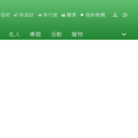
好如初
有設計
有行旅
願景
我的新聞
名人
專題
活動
寵物