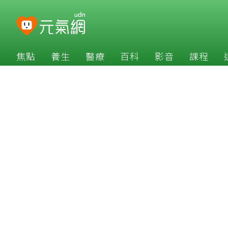
焦點
養生
醫療
百科
影音
課程