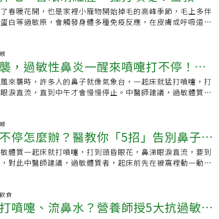
看到黴菌斑點，通常為白色、黑色或綠色。‧難聞的氣味或味
海鮮、雞蛋、蠶豆，或是藥物如抗生素等，種類非常多元。每個
肉訓練怎麼做？首先找到舒服的坐姿，讓毛巾貼合陰道口，緩慢
。烹調減少煎炒油炸張麗娟表示，均衡飲食是維持健康的要素，
除了春暖花開，也是家裡小寵物開始掉毛的高峰季節，毛上多伴
過敏 ，坐墊、抱枕要常清
出黴味，可能還略帶泥土味，即使洗過還是有異味，那就代表潛
，甚至幾十種以上的物質產生過敏反應，如果是常見物質，就可
，此時收縮的肌肉即是骨盆底肌肉；接著，運用枕頭或球夾在大
類食物：全穀雜糧、豆魚蛋肉、蔬菜、水果、乳品與堅果，而且
液蛋白等過敏原，會觸發身體多種免疫反應，在皮膚或呼吸道引
呈現混濁：黴菌會讓水看起來污濁，如果瓶子裡的水看來不清
。其實過敏體質是身體的自我保護機制雖然過敏讓人很不舒服，
縮骨盆底肌肉，感覺像把肌群向上提起。骨盆底肌的訓練頻率是
，減少煎炒及油炸。過量的糖類和加工食品會導致體內的發炎反
造成主人們皮膚發癢、眼睛紅腫或是噴嚏連連；據研究，嬰幼兒
長黴。‧薄膜或殘留物：黴菌會在水瓶上留下殘留物或薄膜，如
統保護身體的機制，避免我們受到外來物的傷害。如果並非干擾
放鬆5秒鐘，以10遍為1回合，每日做3回效果最好，也要記得勤
攝取並以天然、新鮮的食材為優先。她表示，對抗過敏最主要還
炎(濕疹)的人，在成長過程中多伴有過敏性鼻炎和氣喘的困擾。
何奇怪的紋理或塗層，可能與黴菌有關。發現水瓶長黴怎麼辦？
應，通常只要避開特定過敏原就可以了，不需要特別治療。有些
謂「5510口訣操」：5510口訣操5：一次收縮5秒鐘5：再來
敏原，再輔以良好的飲食習慣，補充優質的營養素，保持適量的
減少因寵物的毛而產生的過敏反應？「醫師，我家裡養了3隻貓
鼻喉
皂進行清洗，有研究顯示，若要殺死黴菌，可以用醋和水1：1
嚏，但不一定是過敏在各種不同過敏反應中，最常見的就是過敏
以10遍當作1回合【本文獲uho優活健康網授權刊登，原文刊載網
襲，過敏性鼻炎一醒來噴嚏打不停！起
的運動與充足睡眠，同時控制糖類和加工食品的攝取，才能維持
得到新冠後開始會一直過敏，鼻水流不停，不想跟心愛的牠們分
溶液在水瓶內靜置幾分鐘，然後徹底沖乾淨，之後讓瓶子完全晾
會一直打噴嚏、流鼻水，甚至連眼睛周圍都紅腫癢。但有些人會
uho.com.tw/article-64831.html】
過敏頻率。【本文獲uho優活健康網授權刊登，原文刊載網
p;nbsp;？&amp;nbsp;」 苦惱的李小姐問到。中醫診所鄭天
止黴菌生成，不光是倒一點水進去涮一涮就算了，最好使用洗碗
卻不是過敏性鼻炎，而是「溫差反應」，讓鼻腔短時間內過冷或
季風來襲時，許多人的鼻子就像氣象台，一起床就猛打噴嚏，打
幾件事」可大幅緩解症狀
w.uho.com.tw/article-63743.html】(責任編輯：葉姿岑）
：1.劃分區域，區隔出毛孩的活動空間，盡量不跟毛孩們一起
和清潔劑進行手洗。多久清理一次水瓶？蘇美戈表示建議一週就
進出冷氣房、暖氣房，或是風直接吹到鼻子、冰水喝太快等，都
涕眼淚直流，直到中午才會慢慢停止。中醫師建議，過敏體質者
免在有寵物的空間放太多毛地毯，會累積很多毛髮跟皮屑，布料
次上述的深度清潔，若是保溫瓶有內蓋、吸管等可拆卸零件，也
到的溫差太大，才引發打噴嚏的反應。我怎麼知道自己是不是過
晨起床前，先在被窩裡動一動，起身後先穿暖衣服，然後喝杯溫
抱枕，要常清洗更換。3.用吸塵器清潔家裡，同時使用空氣清
為細菌會藏身在這些不易觸及的小縫隙之間，能幫助防止水瓶發
：接觸到特定物質時會變得更嚴重發作時接觸到的物質，如果再
手摩擦生熱後，在鼻翼周圍按摩20下，長期下來，可大幅緩解
風良好。4.不論是長或短毛的毛小孩，都要定期用針梳梳理，
類的細菌進入飲用水中。蘇美戈提醒人們忘記嘴巴和手上都有細
發同樣反應。例如吸到塵蟎而打噴嚏、流鼻水、眼睛癢，再次接
2要素誘發鼻過敏高雄市立聯合醫院中醫科主任戴滋慧表示，這
鼻喉
膚的健康，更可以防止毛孩把毛舔進肚裡，阻塞腸胃道，清理同
注滿水瓶、打開蓋子等都會導入細菌，因此必須定時清潔。資料
不停怎麼辦？醫教你「5招」告別鼻子氣
樣反應，很可能對塵蟎過敏。或是吃了某種食物／藥物後，半小
，主要是接觸到過敏原，常見如塵蟎、黴菌孢子、花粉等，刺激
.使用低粉塵的貓砂，或在貓砂盆外加罩，並在盆外放上落砂
linic
現皮膚疹子等過敏症狀，下次又接觸到時，又有同樣反應。判斷
應；其次是自律神經功能異常，引發副交感神經反射，造成血管
的改善室內塵土飛揚的粉塵。在過敏時，日常生活可以做些什麼
過敏體質一起床就打噴嚏，打到頭昏眼花，鼻涕眼淚直流，要到
定物質時不會發作在沒有接觸到引起過敏反應的物質前，不會產
起鼻子過敏，例如突來的冷空氣、溫差變化，情緒改變、異常氣
.有過敏性鼻炎或氣喘者，應避免劇烈運動，乾冷空氣未經加溫
止，對此中醫師建議，過敏體質者，起床前先在被窩裡動一動，
如對塵蟎過敏，家裡打掃乾淨後就不再流鼻水、打噴嚏了。判斷
患者，常見鼻塞、噴嚏、流鼻水、鼻子癢、眼睛癢等症狀，嚴重
吸道，會過度刺激敏感支氣管，所以適合做較緩和的運動，如慢
服，然後喝杯溫熱開水，之後將雙手摩擦生熱後，在鼻翼周圍按
想到過敏，可能就會想到打噴嚏、搔癢等，但其實過敏通常不會
意力不集中、記憶力減退和無法安穩入睡，不但妨礙工作和課
。2.出門遛狗狗時也要記得戴上口罩，避免公園裡的花粉接觸
來，可大幅緩解過敏性鼻炎症狀。接觸到過敏原 導致鼻子過敏高
例如過敏性鼻炎除了打噴嚏之外，還可能流鼻水、眼睛癢、頭
響情緒，且鼻腔反覆發炎會增加呼吸道病菌感染的機率。戴滋慧
可飲用中藥茶飲- 養氣減敏茶：黃耆2錢、枸杞3錢、桂枝2錢、白
中醫科主任戴滋慧表示，這些鼻過敏的症狀，主要是接觸到過敏
明飲食
了搔癢之外，也可能起紅疹。有過敏體質可以打疫苗嗎？前面已
負債關係多種病毒齊發，攻陷校園，家戶接觸可能間接危及家中
打噴嚏、流鼻水？營養師授5大抗過敏飲
，以沸水600cc，燜泡10分中後飲用，能驅散風寒，溫通鼻竅，
生免疫反應，常見如塵蹣、黴菌孢子、花粉等。其次是自律神經
過敏是對「特定物質」過敏，所以只要不是對疫苗成份過敏，基
保護好呼吸道，避免鼻過敏發作，阻絕病菌於人體之外。過敏性
流清鼻水的困擾。哪些穴道按壓後可以減緩過敏症狀？中醫認為
副交感神經反射，造成血管通透性增加，引起鼻子過敏，例如突