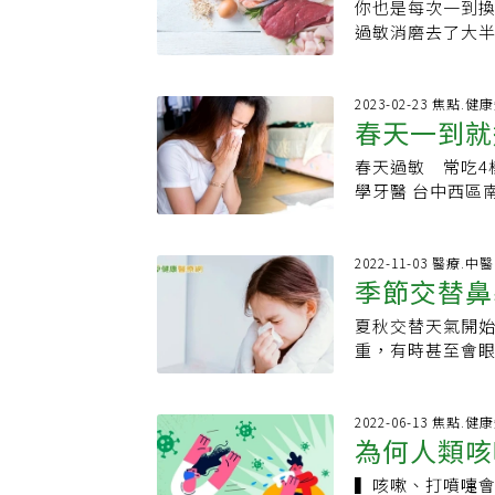
本上都可以施打
鼻炎主因「脾肺氣
你也是每次一到
食技巧，助
過敏性鼻炎多因
來的冷空氣、溫
己是不是「高風
ˊ)」，病因主要
過敏消磨去了大
以肺、脾(胃)、
水、鼻子癢、眼
人：1. 曾經對藥
慧表示，在保健
做出什麼改變來改
以下。．胃經穴
穩入睡，不但妨
過敏疾病（有兩
朮、防風、甘草
Sean和你一起
穴道：太溪穴，
道病菌感染的機率
鼻炎／氣喘）。4
補肺氣，抵抗過
成因像是吃了海
2023-02-23 焦點.健
醒，在每個穴位按
保暖，尤其早晨
的確也有過敏性
春天一到就
風具溫散風邪作
發生的過敏現象
由以上日常保健
可以按摩迎香穴
打疫苗的意見；如
經，幫助呼吸道
的物質如棉絮、
巾、加熱毯敷著
20下。此外，戴
春天過敏 常吃4
大蒜、辣椒
鐘，確認平安。
液，平日只要冷藏
免疫反應。目前
Dreamstim
如椰子、西瓜、
學牙醫 台中西區
辦？過敏性鼻炎
作息要注意保暖
天我們要探討的便
重！油煙味也中 
清洗一次，也可搭
什麼？1、槲皮素
息一下。皮膚過敏
水，也可戴口罩保
圖片來簡述第一
症狀 回家最好立刻
滋生及塵蟎繁殖。
素，是屬於植化素
「急性過敏」怎
方法是將雙手摩擦
胞會將其吞噬，
要是脾肺氣虛，
素C：維生素C能
2022-11-03 醫療.中醫
過敏怎麼辦：輕
果，如椰子、西瓜
後，輔助者Ｔ細胞
季節交替鼻
日飲用溫熱的防
瓜、草莓、花椰菜
立即就醫。有過
敏防蟎床組，每兩
肥大細胞上，當
敏原的刺激；白
生菌有助於舒緩過
人，「親自試一
在 55-65%，
細胞激素的發炎
夏秋交替天氣開
症狀
提升人體抗菌能
改善過敏引起的
伸閱讀：花了萬
所出現的症狀就
重，有時甚至會
差變化，該院中
議應先將大蒜加
方法是...）食
的人口佔總數的2
提不起勁總覺得懶
床後溫熱即可飲
或飲用大蒜水，即
工食品、油炸物
水、打噴嚏、頭
嚏、流鼻水的症
醫分享「5大妙招
過敏，卻可能讓
點來區分出兩者
質和生活作息也被
2022-06-13 焦點.健
家教你日常照護
「抗發炎」的食
為何人類咳
正常的；而感冒
便秘問題40歲張
異，目前研究顯示
的；感冒時則會
打噴嚏且鼻水流
▍咳嗽、打噴嚏
解析病毒傳
敏患者，腸道都充
形；但感冒時的