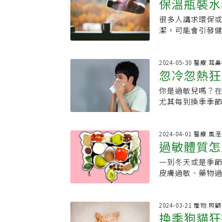
保溫瓶裝水
健康署2021年
進入休息狀態，
般來說，鼻腔和
咳嗽、大笑、打噴
敏體質，更容易
之相反，通道較
很多人講求環保
到斑點 4
及導致漏尿的情形
體緩解。資料來源 / 
如何更安靜打噴嚏
潔，可能會引發
紀念醫院婦產部
嚏前先吐氣，以釋
會有衛生或污染
逐漸減少，可能會
深嘆氣。3.閉上
美戈（Marian
出現泌尿道問題，
巴。4.遮擋口鼻
有些種類的細菌
2024-05-30 醫療.耳
出，女性因先天
忽冷忽熱狂
有害嗎？雖然忍
下，喝下水後就
肉容易萎縮，進
的空氣壓力釋放
間這種潮濕的地
便外出或是不敢
你是過敏兒嗎？在
菜單 飲食
題，包括：．耳
個瓶子裡大多時
品質。更年期漏尿
尤其每到換季季
會讓你措手不及
溫暖的空間一開
交的問題，而尿失
生活品質。其實
感染而打噴嚏，
黴菌對健康的影
更年期女性擺脫
炸煎炒的方式烹調
【資料來源】．Sneeze 
狀遲遲沒有改善
控制體重：體重過
時，像是特定食
2024-04-01 醫療.
sneeze．Clevelan
下：‧腸胃問題
過敏體質怎
Index，BMI
立醫院營養師張
適、痙攣或腹瀉
化骨盆底部肌肉
當的飲食調整，
反應，包括打噴
一到冬天或是季
發作怎麼辦
1500～200
物．選擇優質蛋
會引起呼吸症狀
皮膚過敏、藥物
刺激性的食物，
麗娟指出，平常
難。‧感染：當
又多了一條「疫
多時請以溫水清洗
胡蘿蔔和番茄等，
黴菌其實不如大
活中的處處地雷
會理事長王子娟
有益的植化素，
菌，一開始的型
定義，是指人體
2024-03-21 寵物.照
縮運動，強化骨
等食物都是優良蛋
換季狗貓狂
堆積的徵兆。判
人容易對不同、
的情況，只要牢
木耳、乾香菇、