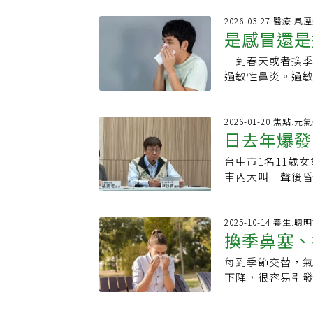
最愛的飲品，一邊
加倍，學業成績
研究指出，抹茶
2026-03-27 醫療.
幾趟，原本產後
是感冒還是
現抹茶能在神經
往昔我們整天包
胺。研究人員讓
過敏體質，游泳
一到春天或者換
位」改善鼻
再將老鼠分為兩
愛互動就是自閉症
過敏性鼻炎。過
鼠打噴嚏次數很
會錯過早療時機
應，鼻黏膜的毛
制免疫反應，基
見症狀1.鼻子癢
但抹茶和此不同
塞，多是雙側、持
2026-01-20 焦點.元
報導指出，抹茶
日去年爆發
繼發性感染則黏液
防過敏，而是可
睛癢、耳朵癢在外
低反應強度。研
台中市1名11歲
注意...釀
揉眼睛，眼邊產生
胺基酸（包括L-
車內大叫一聲後昏
突、短下巴鼻子
尚未分離出導致
微小病毒。疾管
相關，各種不同
之間感覺訊號的
病、免疫功能低下
氣、固表、健脾
意。首先，上述
率恐達3成。疾管
2025-10-14 養生.聰
寒飲冷則傷肺 」
換季鼻塞、
般抹茶飲品還多
內的正式的名稱為
蘿蔔）。少吃辛
需要更多研究和
可以自行痊癒，
濕的力量減弱。
每到季節交替，
食物」，每
點，也就是食物
若暴露到病毒後，
熱，在鼻翼周圍
下降，很容易引
應；這也在抹茶
染者」。林詠青說
分泌讓血管收縮
營養補給更是關鍵
頭痛、肌肉痠痛
污、油煙、粉塵
素，幫助免疫系統