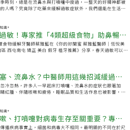
。但如果不確定自己到底有沒有對疫苗成份過敏，可以先檢視自
虛」 宜每日早晨飲用溫熱飲中醫稱過敏性鼻炎為「鼻鼽(ㄑㄧㄡ
換季時刻，總是在流鼻水與打噴嚏中度過，一整天的好精神都被
你脫離衛生紙人生
臟腑功能失調，再加上外感風寒，疫氣之邪侵襲表衛鼻竅而致，
差變化，情緒改變、異常氣味等。患者經常鼻塞、噴嚏、流鼻
險過敏者」。高風險過敏者是指有過敏體質，而且情況嚴重的
是「脾肺氣虛」，又因風寒濕邪侵襲，而使肺經受寒所致。戴滋
半的人嗎？究竟除了吃藥來緩解過敏症狀外，我們還能在生活上
腎虛損為主。．肺經穴道：太淵穴，在手腕橫紋以上、拇指大魚際
睛癢等，嚴重時還會頭暈、注意力不集中、記憶力減退和無法安
物或疫苗有全身性嚴重過敏反應。2. 多種藥物過敏。3. 合併多種
上，可透過每日早晨飲用溫熱的「防敏茶飲」，包括黃耆、白
善過敏情形？今天就讓『PrimePlus健康設計家』品牌營養師
道：足三里穴，位於腿前側，外膝眼下約４橫指距離處。．腎經
礙工作和課業，可能還會影響情緒，且鼻腔反覆發炎會增加呼吸
種以上過敏疾病如藥物過敏、昆蟲叮咬過敏、食物過敏、過敏性
、紅棗、枸杞等中藥材煎煮而成，可調整過敏體質。黃耆可以大
認識過敏，也與你分享日常生活中的飲食技巧來對抗過敏！過敏的
位在足內側，內踝後方與腳跟骨筋腱之間的凹陷處。鄭天麗提
。5招告別鼻子氣象台戴滋慧表示，過敏性鼻炎患者作息要注意
. 有肥大細胞疾病。如果是高風險族群，在接種mRNA疫苗後，
敏原的刺激；白朮可健脾燥濕，止鼻水，增強腸胃免疫功能；防
鮮後覺得喉嚨癢或是換季一直打噴嚏…等，這些情形，都是很常
康知識+
摩 3 -5 分鐘後，換同側另一邊的穴道，早晚各按摩一次為佳。
起床前先在被窩裡動一動，起床後穿好衣服先喝杯溫熱開水，並
休克的風險，建議在打疫苗前，詳細告知過敏史，並諮詢醫師施
過敏！專家推「4類超級食物」助鼻暢通
用，可提升人體抗菌能力；枸杞、紅棗可補益肝腎，穩定自律神
。所謂的過敏，其實是身體的免疫系統，把一些日常生活中常見
跟穴位按壓方式可以發現，溫熱祛寒，補虛的方式可以用熱毛
，來保持鼻子通暢，方法是將雙手摩擦發熱後，在鼻翼周圍按摩
果真的要施打，同時也在醫護人員監控下施打疫苗、觀察30分
抵抗溫差變化。戴滋慧建議，可使用高壓煎煮鍋熬煮成即飲藥
花粉、海鮮…等，當成了細菌與病毒來對付，因此而產生的過度
穴位、或吹風機來回吹，能加強以上穴道的功效。（圖片來源：
滋慧表示，過敏性鼻炎患者平日要少喝生冷飲料或吃涼性蔬果，
樣食物緩解牙醫師蔡雅藍在《你的好閨蜜 蔡雅藍醫師｜恆悅美
上榜
過敏發作怎麼辦？過敏發作的時候，做什麼都不舒服，該怎麼
保存，起床後溫熱即可飲用。過敏性鼻炎患者生活保養5撇步1.
科學家們依據過敏反應發生機制的不同，分出四種過敏類型，今
e/典匠影像）延伸閱讀： ·醫點名「日常4件事」恐害鼻過敏更嚴
白菜、白蘿蔔等。窗簾和寢具，可使用抗過敏防蟎床組，每兩周
南區 西屯南屯 矯正 美白 假牙 植牙推薦》分享，春天過敏可以吃
怎麼辦：熱敷鼻子、眼周，或用洗鼻器清洗鼻子，平躺讓自己休
，早晨起床前先在被窩裡動一動。起床後穿好衣服先喝杯溫熱開
是一般人生活中最容易碰到的第一型過敏反應。以下Sean會用
關鍵2招緩解不適 ·狂哈啾打噴嚏！醫強推「必吃3類食物」減輕
配使用除濕機或空氣清淨機，將控制濕度在55-65%，防止黴菌
：洋蔥、辣椒、歐芹、蘋果、藍莓等常見的食材中，都含有槲皮
怎麼辦：冰敷、輕拍。（延伸閱讀：皮膚紅疹、發癢...孩子
暖，隔離過敏原。2.平常可按摩「迎香穴」來保持鼻子通暢，
型過敏的反應機制。當我們接觸到過敏原時，體內的抗原呈現細
換衣服&amp;nbsp;責任編輯：陳學梅
戴滋慧表示，中醫稱過敏性鼻炎為「鼻鼽(ㄑㄧㄡˊ)」，病因主
類黃酮的一種，有助於對抗由組織胺引發的過敏反應。2、維生
麼辦？兒科醫師：快用家裡一定有的●●藥膏救急）食物／藥物
發熱後，在鼻翼周圍按摩 20 下。3.少喝生冷飲料或吃涼性蔬
之後把過敏原身上的情報交給輔助者Ｔ細胞來分析，分析完畢之
又因風寒濕邪侵襲，而使肺經受寒所致，在保健上，也可透過每
幫助降低組織胺類過敏症狀發作的頻率，像是芭樂、奇異果、木
微症狀先停止吃該食物／藥物，並註記起來。如果嚴重過敏，請
、白菜、白蘿蔔等。4.定期清潔窗簾和換洗寢具，可使用抗過
會呼叫B細胞開始分泌大量抗體進入血液，同時抗體也會附著在
塞、流鼻水？中醫師用這幾招減緩過敏
敏茶飲，調整過敏體質，其中藥材使用黃耆來大補肺氣，抵抗過
等食物都含有豐富的維生素C。3、益生菌：研究證實，補充益
敏的人該注意這些！我該做過敏原檢測嗎？如果是症狀輕微的
周清洗一次。5.可搭配使用除濕機或空氣清淨機，將濕度控制
肥大細胞再次接觸到過敏原時，肥大細胞就會開始釋出組織胺、
朮來健脾燥濕，止鼻水，增強腸胃免疫功能；防風來溫散風邪，
敏性鼻炎與異位性皮膚炎。4、大蒜：大蒜中的水溶性成分可以
試」就是最好用的方法；但如果症狀嚴重，還是建議就醫。（延
防止黴菌滋生及塵蟎繁殖。(責任編輯：葉姿岑）
物質，導致人體出現「紅、腫、熱、痛」等發炎現象，所以過敏
始忽冷忽熱，許多人一早起床打噴嚏、流鼻水的症狀也跟著加
力；枸杞、紅棗來補益肝腎，穩定自律神經，幫助呼吸道抵抗溫
呼吸道發炎症狀，但嗆鼻味，則會加重呼吸道發炎反應，因此建
元做過敏檢測，還是沒有用》過敏科醫生：不用花大錢，最好的
是這麼產生的。過敏與感冒的辨別根據統計，台灣具過敏性鼻炎
眼睛紅腫、伴隨咳嗽和疲倦，睡眠品質和生活作息也被影響，常
醫科有用高壓煎煮鍋來熬煮成即飲藥液，平日只要冷藏保存，起
水加熱溶出水溶性成分，並且加熱直到嗆味消失，此時食用大蒜
療法／益生菌有用嗎？食物中也有一些會促進發炎的物質，例如加
0%，換句話說，每五個人就有一人在過敏時會出現鼻塞、流鼻
懶散散的。 夏秋交替天氣開始忽冷忽熱，許多人一早起床打噴
用。責任編輯：陳學梅
可達到保健效果。【延伸閱讀】 ·想打噴嚏卻打不出好痛苦？
、醃漬食品等，就不建議過敏人吃。這些食物雖然不會「誘發」
痛等症狀。這些症狀跟感冒十分相似，但我們仍可以透過以下幾
狀也跟著加重，有時甚至會眼睛紅腫、伴隨咳嗽和疲倦，睡眠品
」：看燈竟也有用 ·小心家中「這10樣東西」激發過敏原！ 專
過敏症狀更嚴重。因此對於慢性過敏的人來說，如果多攝取能夠
的不同來進一步做出相應的對策。‧體溫：過敏時的體溫通常是
影響，常提不起勁總覺得懶懶散散的。中醫調理 改善鼻過敏、
康知識+
秘訣
物營養，的確能幫助減輕過敏症狀。而益生菌的效果則因人而
嗽、打噴嚏對病毒生存至關重要？專家
時可能會發燒，所以體溫普遍偏高。‧鼻涕：過敏時鼻水是透明
先生從小就有鼻過敏困擾，每逢夏秋交替症狀加重，吹到風就會
異位性皮膚炎的患者會比較有效果。（延伸閱讀：9成以上的過
出現黃綠色的鼻涕。‧喉嚨：過敏時的喉嚨較不會有明顯疼痛情
不止，到了冬天鼻子會乾到流血，其他還有便秘問題。台南市立
會傳播疾病事實上，細菌和病毒大不相同。最明顯的不同在於尺
播原理
滿毒素！她花3週戒「麵包、麵條」，過敏竟好轉了）吃藥要吃
喉嚨會有較明顯的疼痛。‧身體狀況：過敏時較不會出現身體痠