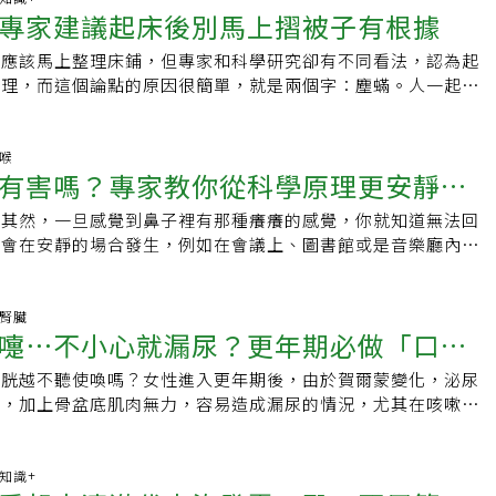
了補充抗敏營養素，也要少吃會讓身體發炎的食物，再加上規律
頭脹或有「鼻子悶悶的」感覺，但打噴嚏與鼻癢較少見。過敏性
曾大流行，初步觀察今年疫情未超過去年；美國因為他的疫情大
專家建議起床後別馬上摺被子有根據
庭醫學協會醫師Kathleen N. Mueller表示：「只要採取正
」與負責放鬆的「副交感神經」共同運作。當環境溫度變化劇
就能幫助免疫系統回到平衡 減少哈啾不停的困擾！ 【延伸閱
炎一覽表王文弘說明，鼻塞、流鼻水、打噴嚏，這些常見的鼻部
比較大的疫情，不過最近的數據並不是非常的清楚，將再繼續蒐
仍有可能避免生病。」若對即將出行有疑慮，可事先諮詢家庭醫
要頻繁調節血管收縮與分泌，進而消耗大量能量，導致功能失
嚨卡痰、聞不到味道？醫警告：恐是「慢性鼻竇炎」 9大典型徵
過敏引起的，以下整理出過敏性鼻炎及血管運動型鼻炎的常見差
後應該馬上整理床鋪，但專家和科學研究卻有不同看法，認為起
備。若自己在飛行中已感冒，也請戴口罩、用手肘遮擋咳嗽與打
富血管與神經，當自律神經無法穩定調節，便容易出現打噴嚏、
天天用嗎？醫曝「最佳使用頻率」 這3種人需慎用
，兩者雖有部分症狀重疊，但治療方式不同。過敏性鼻炎以避開
整理，而這個論點的原因很簡單，就是兩個字：塵蟎。人一起床
染他人的機率。
症狀。這種情況雖有「過敏」之名，實際並無花粉、塵蟎等過敏
組織胺或類固醇鼻噴劑為主；而血管運動型鼻炎則多以調整生活
有利於塵蟎生長，因此醒來後不急著馬上整理反而有益。Real
稱為「血管運動性鼻炎」。常見症狀與其他疾病差異溫差過敏的
環境刺激、改善自律神經平衡、使用局部減充血劑或噴劑緩解為
業將近40年的寢具零售品牌MattressNextDay執行長西利
噴嚏、清水鼻涕、鼻塞，有時也會伴隨喉嚨不適。因自律神經失
藥物治療困難可手術王文弘提到，對於血管運動型鼻炎，目前的
eeley）說，經過一夜睡眠後，被單內可能充滿汗水，如果配上合適氣
鼻喉
可能感到情緒煩躁、失眠等。但也要注意若鼻水偏黃且濃稠，伴
有害嗎？專家教你從科學原理更安靜打
用類固醇或抗膽鹼藥物）效果有限，有些人服藥只能稍微緩解，
蟎繁殖的理想環境，建議讓空氣流通一段時間後再摺被子。西利
怠，可能是病毒或細菌感染；若眼睛感到癢、紅、腫，則可能是
香味，症狀又再度發作。有些人長期使用鼻塞藥物（如血管收縮
晚會流500毫升的汗，所以到早上時，床鋪便成為塵蟎完美的繁
炎。目前尚無針對溫差過敏的明確檢驗方式，診斷多以排除法進
然其然，一旦感覺到鼻子裡有那種癢癢的感覺，你就知道無法回
「藥物性鼻炎」，造成鼻黏膜惡性循環。因此，若藥物治療效果
先離開床至少30分鐘，讓空氣更好流通，讓水氣散去，降低床
問診、血液檢查等方式，排除感染或特定過敏原，來推斷為溫差
嚏會在安靜的場合發生，例如在會議上、圖書館或是音樂廳內，
後鼻神經消融術，利用高頻能量（如射頻或冷凍）破壞異常活躍
006年的英國研究也指出，起床後先離開床一段時間可能有助於
與體質改善並行 預防重於治療治療方面，與一般過敏性鼻炎相
無可避免，但透過刻意的努力，我們可以控制它的聲音大小。為
制鼻塞與流鼻水反應，透過鼻內視鏡進行，不需開刀，手術時間
拉開被子與床單，還可以開窗或開電扇，增加空氣流動，效果更
抗組織胺等藥物以減緩症狀。不過，這些藥物可能引發嗜睡，開
打噴嚏是身體保護呼吸道的一種機制。打噴嚏時，空氣會從肺部
，是一項安全有效的新型微創治療方式。王文弘提醒，鼻子不舒
外型像昆蟲的害蟲，體型非常微小，以人體死亡的皮膚細胞為
。由於這些治療多為對症，無法根治，因此部分醫師也會建議搭
過鼻子和嘴巴排出體外。當你打噴嚏時，它會將如灰塵、塵土和
尿腎臟
期的鼻塞、流鼻水不僅影響睡眠、專注力，還可能造成頭痛、疲
人類的寢具如床單、被子中，牠們不會直接傷害人體，但會加劇
嚏⋯不小心就漏尿？更年期必做「口訣
，作為輔助療法。此外，改善日常生活習慣是預防關鍵。當日夜
生病或引發發炎的刺激物從鼻子或喉嚨中清除。除此之外，還有
落，很多人以為只是小感冒或鼻過敏，卻長年誤用藥物、延誤治
患者。美國肺臟協會（American Lung Association）指
特別容易誘發症狀。日本兵庫醫科大學教授都築建三提醒，夏季
原因會讓人打噴嚏。例如有些人在看到強光時會打噴嚏，這叫做
多種治療仍無法改善，應詢問專業耳鼻喉科醫師，找出病因才能
蟎的排泄物引起流鼻水、流眼淚、打噴嚏等生理反應。這些殘留
膀胱越不聽使喚嗎？女性進入更年期後，由於賀爾蒙變化，泌尿
善尿失禁
秋交替時的早晚氣溫變化，都需格外注意。穿著方面，建議準備
射」。另外，有些人因為胃部飽脹而打噴嚏，甚至有些人打噴嚏
式。【本文獲uho優活健康網授權刊登，原文刊載網址見此】
再被人體吸入。總而言之，不建議讓紡織品甚至大部分環境累積
薄，加上骨盆底肌肉無力，容易造成漏尿的情況，尤其在咳嗽、
，減少室內外溫差對身體的刺激。頸部、手腕等裸露部位也容易
為何有人打噴嚏很大聲？專家指出，當觸發打噴嚏反應時，大腦
為細菌、黴菌與異味的繁殖場。（本文經《世界新聞網》授權刊
提重物等腹部用力的時候更嚴重，甚至影響生活品質。想要避免
建議適度遮蓋保暖。穩定自律神經，從生活細節做起想遠離溫差
的呼吸模式，讓肺部充滿空氣。接著，橫隔膜和腹部肌肉將空氣
此）
生活習慣開始進行調整，並練習「骨盆底肌肌肉訓練」從此向漏
律神經平衡著手是關鍵。維持充足睡眠、規律運動與均衡飲食，
聲帶會打開。當空氣快速流過時，聲帶會震動並發出聲音。人們
禁是女性常見的泌尿道症狀，尤其是更年期後的婦女。根據國民
康知識+
能力。專家也提醒，睡前30分鐘避免使用手機，有助神經系統
嚨的肌肉會參與其中。因此，你可以改變並調整噴嚏的聲音。一