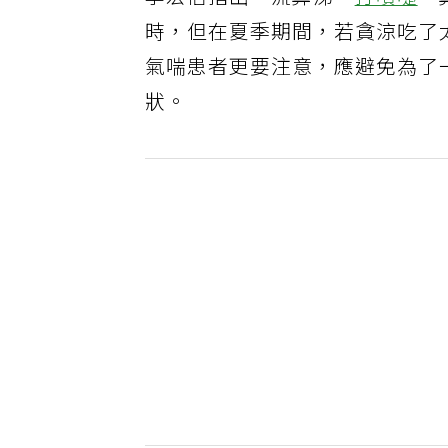
李宏信指出，流鼻涕、
打噴嚏
、
時，但在夏季期間，若貪涼吃了
氣喘患者更要注意，應避免為了
狀。