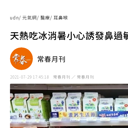
udn
/
元氣網
/
醫療
/
耳鼻喉
天熱吃冰消暑小心誘發鼻過
常春月刊
2021-07-29 17:45:18
常春月刊 ／ 常春月刊