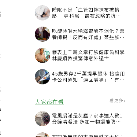
睡眠不足「血管如擰抹布被擠
縮
壓」 專科醫：最被忽略的抗老
方法
，
吃飯時喝水稀釋胃酸不消化？營
化
養師揭「反而有好處」某些族群
才要禁
，
發表上千篇文章打臉健康偽科學
藥
林慶順教授驚傳意外過世
45歲男存2千萬提早退休 接信用
卡公司通知「淚回職場」：有錢
也碰壁
充
影
看更多
大家都在看
使
電風扇滿是灰塵？家事達人教1
雷
分鐘清潔法 多加一物還能防髒
汙附著
過