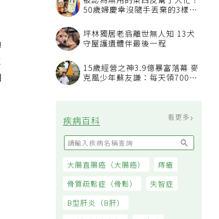
被認為無用的東西反幫了大忙！
50歲婦慶幸沒隨手丟棄的3樣物
品
坪林獨居老翁離世無人知 13犬
過
守屋護遺體伴最後一程
生
15歲經營之神3.9億暴富落幕 麥
相
克風少年蘇友謙：每天領700元
過日子
看更多
疾病百科
大腸直腸癌（大腸癌）
痔瘡
骨質疏鬆症（骨鬆）
失智症
B型肝炎（B肝）