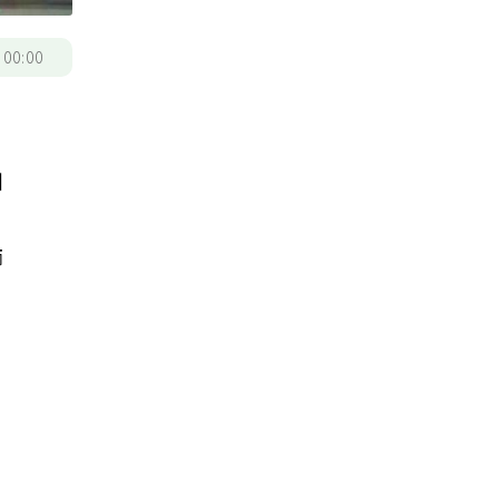
/
00:00
如
、
師