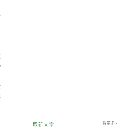
的
冒
這
功
太
作
看更多
最新文章