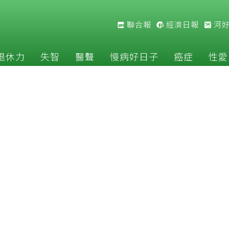
聯合報
經濟日報
河
退休力
失智
醫聲
慢病好日子
癌症
性愛