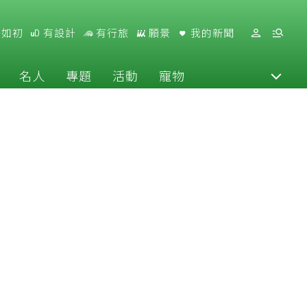
好如初
有設計
有行旅
願景
我的新聞
名人
專題
活動
寵物