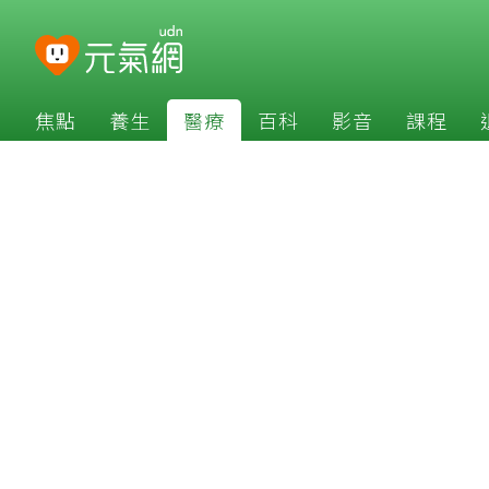
焦點
養生
醫療
百科
影音
課程