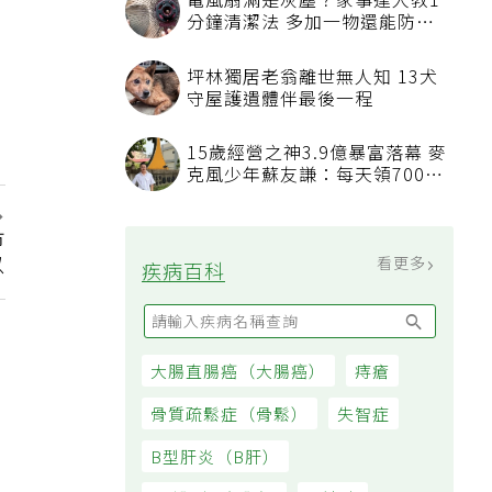
電風扇滿是灰塵？家事達人教1
分鐘清潔法 多加一物還能防髒
汙附著
坪林獨居老翁離世無人知 13犬
守屋護遺體伴最後一程
15歲經營之神3.9億暴富落幕 麥
克風少年蘇友謙：每天領700元
過日子
市
以
看更多
疾病百科
大腸直腸癌（大腸癌）
痔瘡
骨質疏鬆症（骨鬆）
失智症
B型肝炎（B肝）