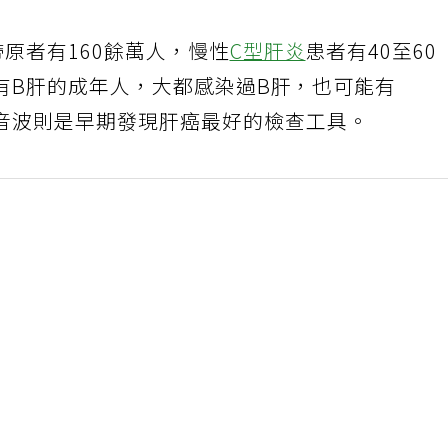
原者有160餘萬人，慢性
C型肝炎
患者有40至60
有B肝的成年人，大都感染過B肝，也可能有
音波則是早期發現肝癌最好的檢查工具。