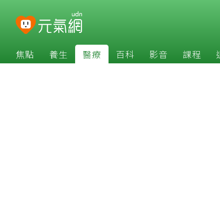
焦點
養生
醫療
百科
影音
課程