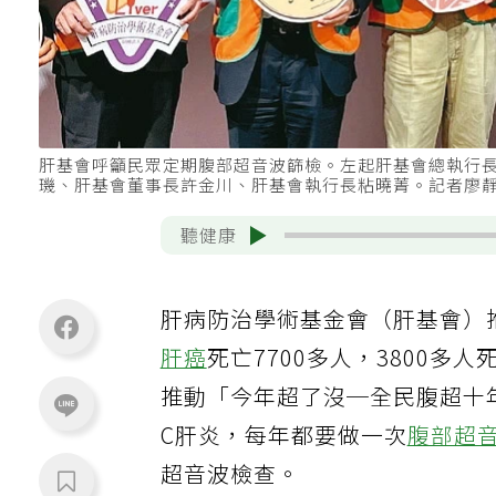
肝基會呼籲民眾定期腹部超音波篩檢。左起肝基會總執行
璣、肝基會董事長許金川、肝基會執行長粘曉菁。記者廖
聽健康
肝病防治學術基金會（肝基會）
肝癌
死亡7700多人，3800多人
推動「今年超了沒─全民腹超十
C肝炎，每年都要做一次
腹部超
超音波檢查。