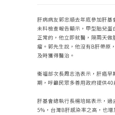
肝病病友郭忠順去年底參加肝基
未料檢查報告顯示，甲型胎兒蛋白（
正常的，他立即就醫，隔兩天做
瘤。郭先生說，他沒有B肝帶原
及時獲得醫治。
衛福部次長周志浩表示，肝癌早
期，呼籲民眾多善用政府提供4
肝基會總執行長楊培銘表示，過去
5%，台灣B肝感染率之高，也