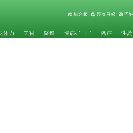
聯合報
經濟日報
河
退休力
失智
醫聲
慢病好日子
癌症
性愛