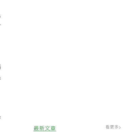
異
今
楊
追
管
看更多
最新文章