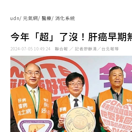
udn
/
元氣網
/
醫療
/
消化系統
今年「超」了沒！肝癌早期
2024-07-05 10:49:24
聯合報 ／ 記者廖靜清／台北報導