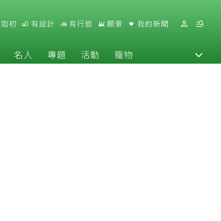
好如初
有設計
有行旅
願景
我的新聞
名人
專題
活動
寵物