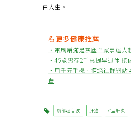
理的意識。B、C型肝炎患者只
白人生。
💪更多健康推薦
‧電風扇滿是灰塵？家事達人
‧45歲男存2千萬提早退休 
‧用千元手機、拒絕社群網站 
費
腹部超音波
肝癌
C型肝炎