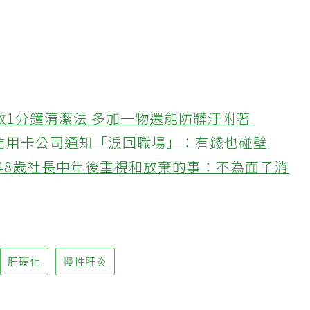
要定期追蹤及治療，都可以獲得良好控制，避免黑
教1分鐘清潔法 多加一物還能防髒汙附著
接信用卡公司通知「淚回職場」：有錢也碰壁
48歲社長中年後重視和放棄的事：不為面子消
肝硬化
慢性肝炎