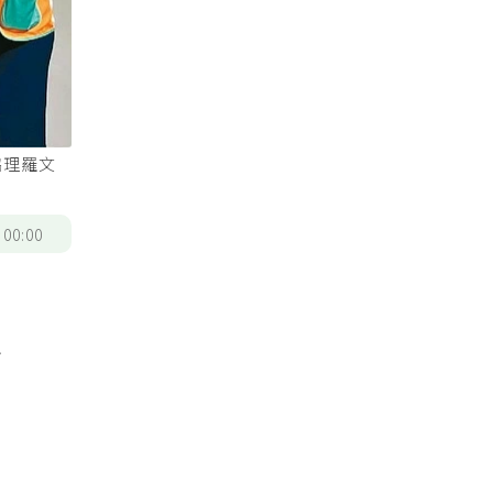
協理羅文
/
00:00
步
、
部