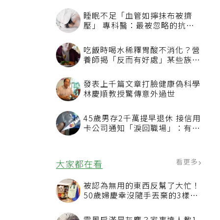
睡眠不足「血管如擰抹布被擠
壓」 專科醫：最被忽略的抗老
方法
吃飯時喝水稀釋胃酸不消化？營
養師揭「反而有好處」某些族群
才要禁
發表上千篇文章打臉健康偽科學
林慶順教授驚傳意外過世
45歲男存2千萬提早退休 接信用
卡公司通知「淚回職場」：有錢
也碰壁
看更多
大家都在看
被認為無用的東西反幫了大忙！
50歲婦慶幸沒隨手丟棄的3樣物
品