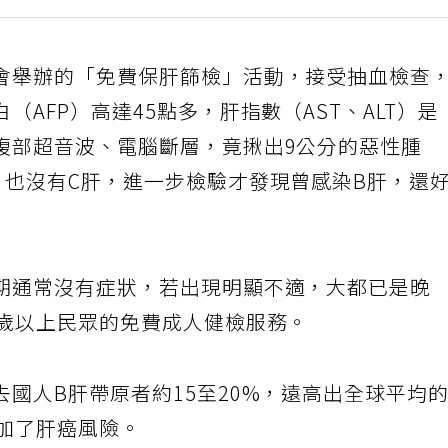
會舉辦的「免費保肝篩檢」活動，接受抽血檢查
AFP）高達45點多，肝指數（AST、ALT）是
腹部超音波、電腦斷層，竟揪出9公分的惡性腫
，也沒有C肝，進一步檢驗才發現曾感染B肝，還
期通常沒有症狀，若出現明顯不適，大都已是晚
0歲以上民眾的免費成人健檢服務。
國人B肝帶原者約15至20%，遠高出全球平均
增加了肝癌風險。