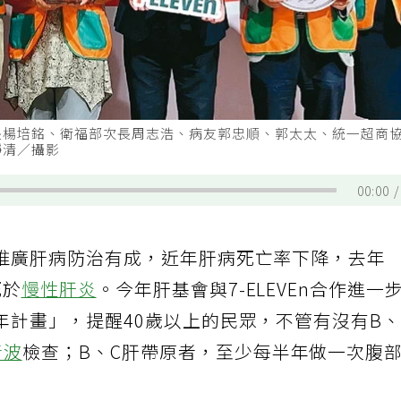
長楊培銘、衛福部次長周志浩、病友郭忠順、郭太太、統一超商
靜清／攝影
00:00
推廣肝病防治有成，近年肝病死亡率下降，去年
死於
慢性肝炎
。今年肝基會與7-ELEVEn合作進一
年計畫」，提醒40歲以上的民眾，不管有沒有B
音波
檢查；B、C肝帶原者，至少每半年做一次腹