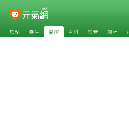
焦點
養生
醫療
百科
影音
課程