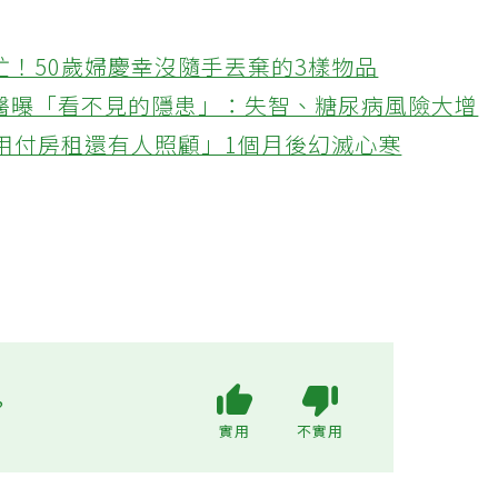
忙！50歲婦慶幸沒隨手丟棄的3樣物品
醫曝「看不見的隱患」：失智、糖尿病風險大增
不用付房租還有人照顧」1個月後幻滅心寒
?
實用
不實用