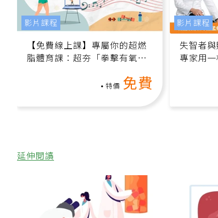
影片課程
影片課程
【免費線上課】專屬你的超燃
失智者與
脂體育課：超夯「拳擊有氧」
專家用一
高壓族在家釋放壓力無負擔
轉退化大
免費
特價
延伸閱讀