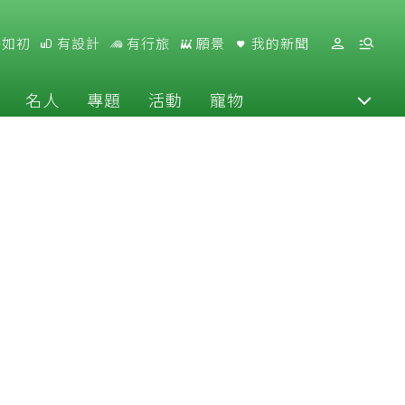
好如初
有設計
有行旅
願景
我的新聞
名人
專題
活動
寵物