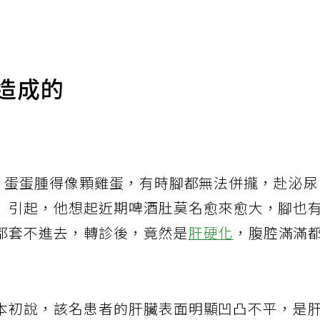
造成的
來，蛋蛋腫得像顆雞蛋，有時腳都無法併攏，赴泌
」引起，他想起近期啤酒肚莫名愈來愈大，腳也
都套不進去，轉診後，竟然是
肝硬化
，腹腔滿滿
本初說，該名患者的肝臟表面明顯凹凸不平，是