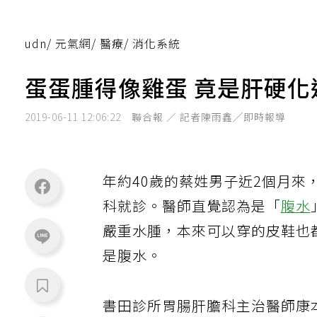
udn
/
元氣網
/
醫療
/
消化系統
蛋蛋腫得像雞蛋 竟是肝硬化
2019-06-11 12:06:22
聯合報 ／ 記者陳雨鑫╱即時報導
年約40歲的蔡姓男子近2個月
科就診。醫師直覺認為是「
腹水
嚴重水腫，本來可以穿的皮鞋也
是腹水。
書田診所胃腸肝膽科主治醫師康