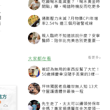
吃飯喝水能減重？「喝水黃金時
間點」曝，喝錯時機反而吃更多
網
通膨壓力未減 7月物價CPI年增
看
率2.54% 連三個月破警戒線
親人臨終不知道該說什麼？安寧
醫師：陪伴比完美告別更重要，
4句話值得及早說出口
看更多
大家都在看
被認為無用的東西反幫了大忙！
50歲婦慶幸沒隨手丟棄的3樣物
品
坪林獨居老翁離世無人知 13犬
守屋護遺體伴最後一程
先生走了，太太可以續領勞保年