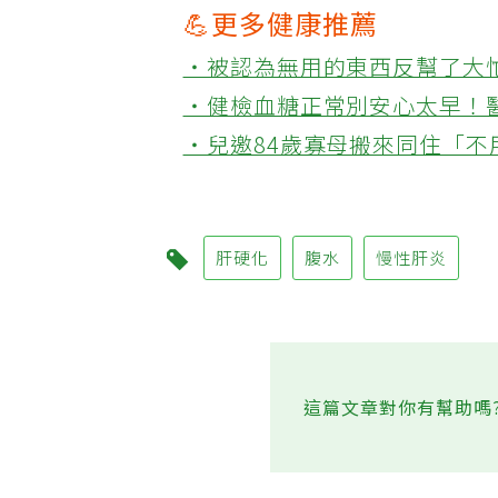
💪更多健康推薦
‧被認為無用的東西反幫了大
‧健檢血糖正常別安心太早！
‧兒邀84歲寡母搬來同住「
肝硬化
腹水
慢性肝炎
這篇文章對你有幫助嗎