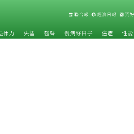
聯合報
經濟日報
河
退休力
失智
醫聲
慢病好日子
癌症
性愛