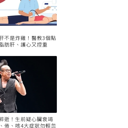
肝不是炸雞！醫教3個點
脂肪肝、護心又控重
猝逝！生前疑心臟衰竭