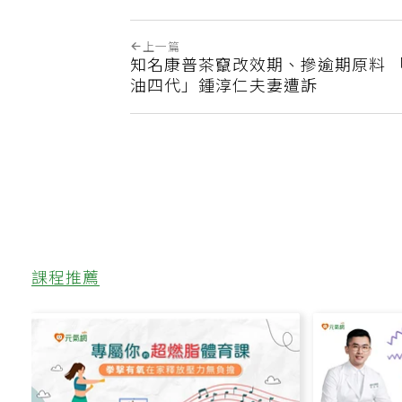
上一篇
知名康普茶竄改效期、摻逾期原料 
油四代」鍾淳仁夫妻遭訴
課程推薦