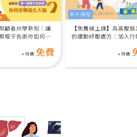
影片課程
照顧者共學新知：讓
【免費線上課】為高壓族
根棍子告訴你如何逆
的運動紓壓處方：加入行
腦（線上影音課）
增肌、互動元素，0基礎
免費
做！
特價
特價