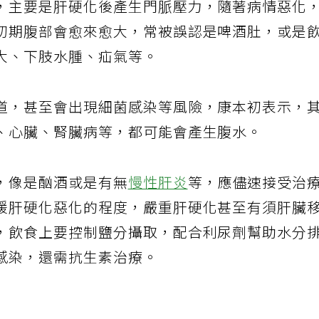
，主要是肝硬化後產生門脈壓力，隨著病情惡化
初期腹部會愈來愈大，常被誤認是啤酒肚，或是
大、下肢水腫、疝氣等。
道，甚至會出現細菌感染等風險，康本初表示，
、心臟、腎臟病等，都可能會產生腹水。
，像是酗酒或是有無
慢性肝炎
等，應儘速接受治
緩肝硬化惡化的程度，嚴重肝硬化甚至有須肝臟
，飲食上要控制鹽分攝取，配合利尿劑幫助水分
感染，還需抗生素治療。