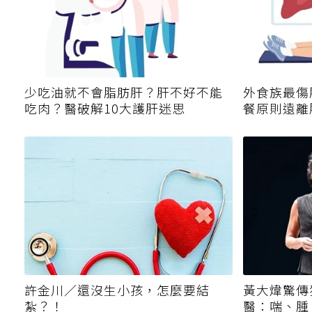
少吃油就不會脂肪肝？肝不好不能
外食族最傷
吃肉？醫破解10大護肝迷思
餐原則遠離
許金川／還沒生小孩，怎麼要結
黃大煒驚傳