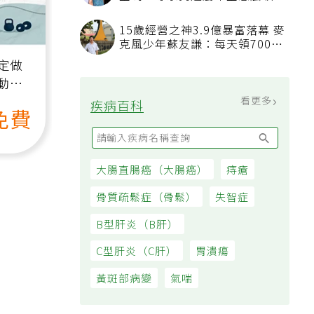
金嗎？專家揭遺屬年金怎麼領，
看順位還要看資格
15歲經營之神3.9億暴富落幕 麥
克風少年蘇友謙：每天領700元
過日子
定做
動、
也能
看更多
疾病百科
免費
大腸直腸癌（大腸癌）
痔瘡
骨質疏鬆症（骨鬆）
失智症
B型肝炎（B肝）
C型肝炎（C肝）
胃潰瘍
黃斑部病變
氣喘