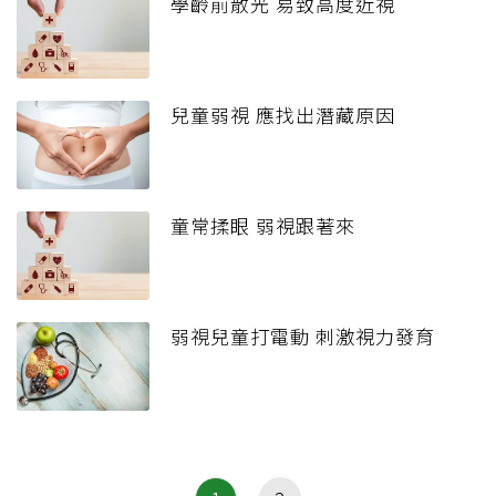
學齡前散光 易致高度近視
兒童弱視 應找出潛藏原因
童常揉眼 弱視跟著來
弱視兒童打電動 刺激視力發育