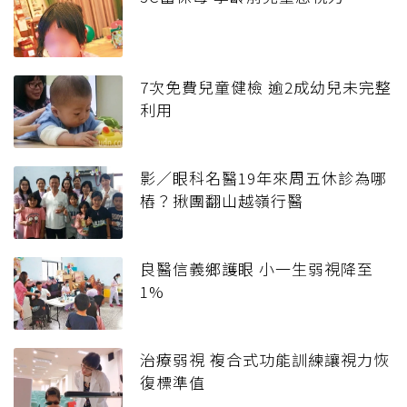
7次免費兒童健檢 逾2成幼兒未完整
利用
影／眼科名醫19年來周五休診為哪
樁？揪團翻山越嶺行醫
良醫信義鄉護眼 小一生弱視降至
1%
治療弱視 複合式功能訓練讓視力恢
復標準值