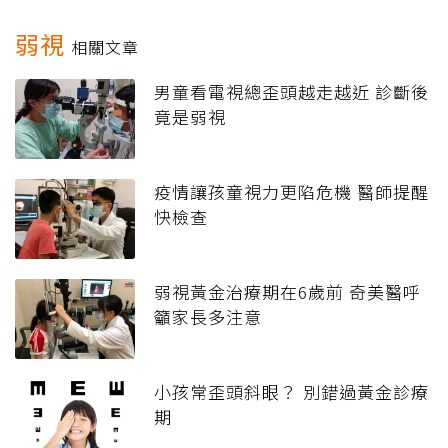
弱視
相關文章
男童看電視總歪頭越走越近 診斷後
竟是弱視
疫情讓孩童視力更陷危機 醫師提醒
快檢查
弱視黃金治療期在6歲前 奇美醫呼
籲家長多注意
小孩常歪頭斜眼？ 別錯過黃金診療
期