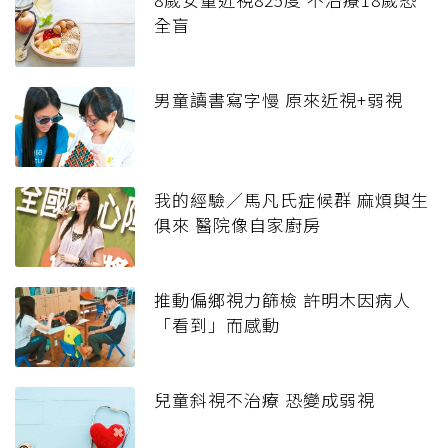
全盲
男童讀書寫字慢 原來近視+弱視
我的經驗／馬凡氏症候群 麻煩與生
俱來 醫院像自家廚房
推動偏鄉視力篩檢 許明木因病人
「看到」而感動
兒童斜視不治療 恐變成弱視