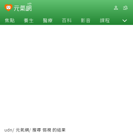
焦點
養生
醫療
百科
影音
課程
退休
udn
/
元氣網
/
搜尋 弱視 的結果