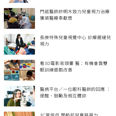
門諾醫師許明木致力兒童視力治療
獲頒醫療奉獻獎
長庚特殊兒童視覺中心 診療遲緩兒
視力
看3D電影易頭暈 醫：有機會靠雙
眼訓練遊戲改善
醫病平台／一位眼科醫師的回應 ：
提醒、鼓勵及相互體諒
3C當保母 學齡前兒童惡視力