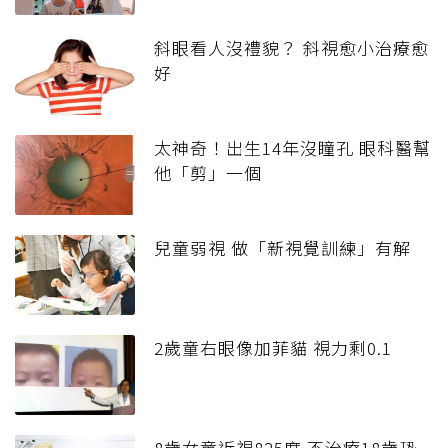
斜眼看人沒禮貌？ 斜視愈小治療愈
好
太神奇！出生14年沒瞳孔 眼科醫幫
他「剪」一個
兒童弱視 做「新視覺訓練」有解
2歲童右眼像加菲貓 視力剩0.1
8歲女童近視825度 不治療18歲恐