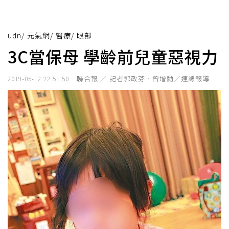
udn
/
元氣網
/
醫療
/
眼部
3C當保母 學齡前兒童惡視力
聯合報 ／ 記者郭政芬、曾增勳／連線報導
2019-05-12 22:51:50