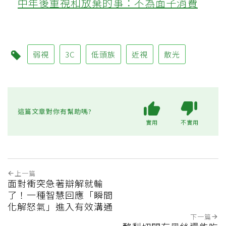
中年後重視和放棄的事：不為面子消費
弱視
3C
低頭族
近視
散光
這篇文章對你有幫助嗎?
實用
不實用
上一篇
面對衝突急著辯解就輸
了！一種智慧回應「瞬間
化解怒氣」進入有效溝通
下一篇