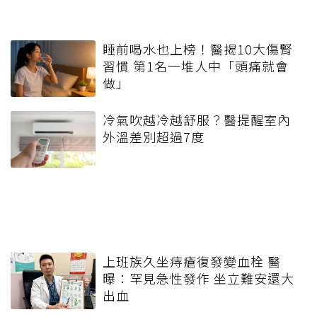
睡前喝水也上榜！醫揭10大傷腎
習慣 第1名一堆人中「頭痛就會
做」
冷氣吹越冷越舒服？醫提醒室內
外溫差別超過7度
上班族久坐痔瘡復發變血栓 醫
曝：罕見急性發作 坐立難安還大
出血