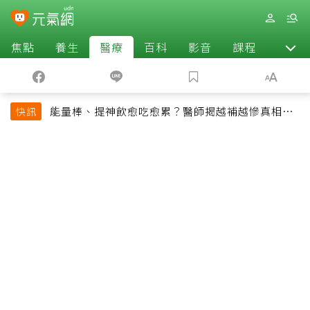
焦點
養生
醫療
百科
影音
課程
退休
能量棒、提神飲愈吃愈累？醫師揭越補越慘真相：
快訊
恐欠下疲勞債