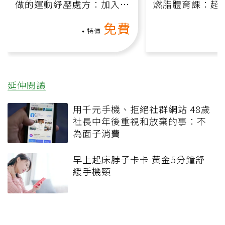
做的運動紓壓處方：加入行
燃脂體育課：超
動、增肌、互動元素，0基
氧」高壓族在家
免費
礎也能做！
負擔
特價
延伸閱讀
用千元手機、拒絕社群網站 48歲
社長中年後重視和放棄的事：不
為面子消費
早上起床脖子卡卡 黃金5分鐘舒
緩手機頸