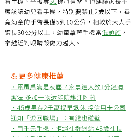
看手機、平板等
3C
保母有關。他建議家長不
應該讓幼兒看手機，特別要禁止2歲以下，畢
竟幼童的手臂長僅5到10公分，相較於大人手
臂長30公分以上，幼童拿著手機當
低頭族
，
拿越近對眼睛殺傷力越大。
💪更多健康推薦
‧電風扇滿是灰塵？家事達人教1分鐘清
潔法 多加一物還能防髒汙附著
‧45歲男存2千萬提早退休 接信用卡公司
通知「淚回職場」：有錢也碰壁
‧用千元手機、拒絕社群網站 48歲社長