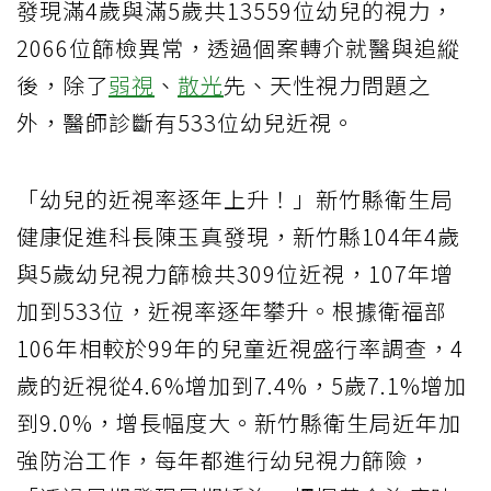
發現滿4歲與滿5歲共13559位幼兒的視力，
2066位篩檢異常，透過個案轉介就醫與追縱
後，除了
弱視
、
散光
先、天性視力問題之
外，醫師診斷有533位幼兒近視。
「幼兒的近視率逐年上升！」新竹縣衛生局
健康促進科長陳玉真發現，新竹縣104年4歲
與5歲幼兒視力篩檢共309位近視，107年增
加到533位，近視率逐年攀升。根據衛福部
106年相較於99年的兒童近視盛行率調查，4
歲的近視從4.6%增加到7.4%，5歲7.1%增加
到9.0%，增長幅度大。新竹縣衛生局近年加
強防治工作，每年都進行幼兒視力篩險，