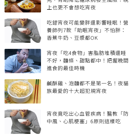
上也更不會想吃宵夜
吃錯宵夜可能變胖還影響睡眠！營
養師列7款「助眠宵夜」不怕胖：
香蕉牛奶、豆漿都OK
宵夜「吃4食物」害脂肪堆積還睡
不好，麵條、甜點都中！把握晚間
進食的最佳時機
鹹酥雞、泡麵都不是第一名！夜貓
族最愛的十大超犯規宵夜
宵夜竟吃出心血管疾病！醫教「防
中風、心肌梗塞」6原則這樣吃