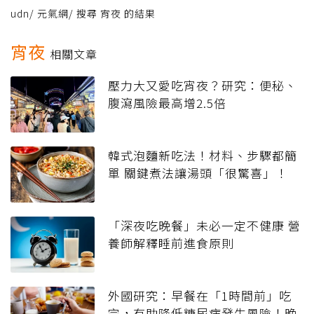
udn
/
元氣網
/
搜尋 宵夜 的結果
宵夜
相關文章
壓力大又愛吃宵夜？研究：便秘、
腹瀉風險最高增2.5倍
韓式泡麵新吃法！材料、步驟都簡
單 關鍵煮法讓湯頭「很驚喜」！
「深夜吃晚餐」未必一定不健康 營
養師解釋睡前進食原則
外國研究：早餐在「1時間前」吃
完，有助降低糖尿病發生風險！晚