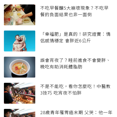
不吃早餐釀5大崩壞現象？不吃早
餐的負面結果也非一面倒
「幸福肥」是真的！研究證實：情
侶感情穩定 會胖近6公斤
誤會宵夜了？睡前進食不會變胖、
晚吃有助消耗體脂肪
不是不能吃，看你怎麼吃！中醫教
3技巧 吃宵夜不怕胖
28歲青年罹胃癌末期 父哭：他一年