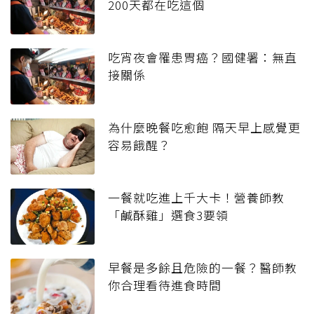
200天都在吃這個
吃宵夜會罹患胃癌？國健署：無直
接關係
為什麼晚餐吃愈飽 隔天早上感覺更
容易餓醒？
一餐就吃進上千大卡！營養師教
「鹹酥雞」選食3要領
早餐是多餘且危險的一餐？醫師教
你合理看待進食時間