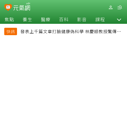
焦點
養生
醫療
百科
影音
課程
退休
發表上千篇文章打臉健康偽科學 林慶順教授驚傳意
快訊
外過世