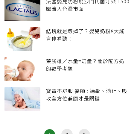
法國嬰兒奶粉疑沙門氏菌汙染 1500
罐流入台灣市面
結塊就是壞掉了？嬰兒奶粉8大謠
言停看聽！
葉勝雄／水量=奶量？關於配方奶
的數學考題
寶寶不舒服 醫師 : 過敏、消化、吸
收全方位兼顧才是關鍵