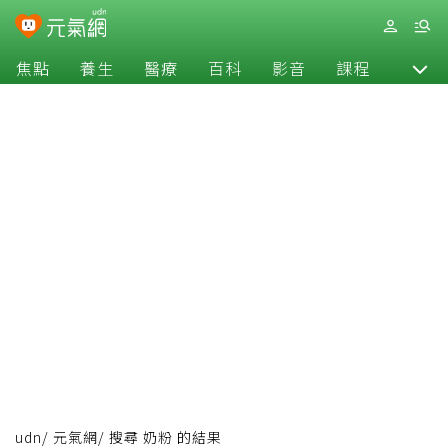
焦點
養生
醫療
百科
影音
課程
退休
udn
/
元氣網
/
搜尋 奶粉 的結果