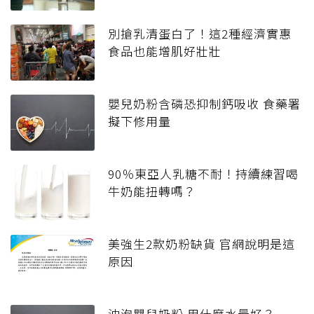
別搶乳清蛋白了！這2種經濟實惠
食品也能增肌好壯壯
嬰兒奶粉含磷恐抑制鈣吸收 食藥署
擬下修用量
90％東亞人乳糖不耐！持續練習喝
牛奶能扭轉嗎？
美強生2款奶粉缺貨 官網說明是這
原因
沖泡嬰兒奶粉 用什麼水最好？