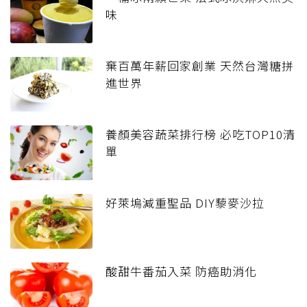
味
棄百萬年薪回家創業 天然台灣糖拼
進世界
養顏美容蔬菜排行榜 必吃TOP10清
單
好萊塢減重聖品 DIY藜麥沙拉
酸甜牛番茄入菜 防癌助消化