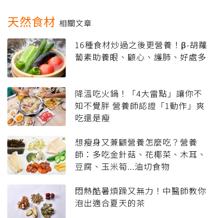
天然食材
相關文章
16種食材炒過之後更營養！β-胡蘿
蔔素助養眼、顧心、護肺、好處多
降溫吃火鍋！「4大雷點」讓你不
知不覺胖 營養師認證「1動作」爽
吃還是瘦
想瘦身又兼顧營養怎麼吃？營養
師：多吃金針菇、花椰菜、木耳、
豆腐、玉米筍...油切食物
悶熱酷暑煩躁又無力！中醫師教你
泡出適合夏天的茶