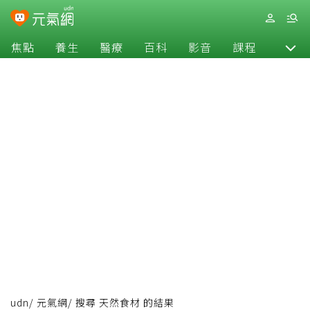
焦點
養生
醫療
百科
影音
課程
退休
udn
/
元氣網
/
搜尋 天然食材 的結果