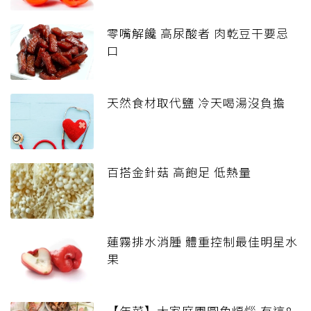
零嘴解饞 高尿酸者 肉乾豆干要忌
口
天然食材取代鹽 冷天喝湯沒負擔
百搭金針菇 高飽足 低熱量
蓮霧排水消腫 體重控制最佳明星水
果
【年菜】大家庭團圓免煩惱 有這8