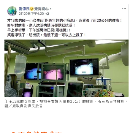
年僅13歲的女學生，被檢查右邊卵巢長20公分的腫瘤，所幸為良性腫瘤。
圖／擷取自劉偉民臉書