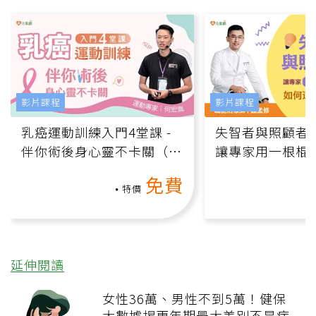
影片課程
影片課程
乳癌運動訓練入門4堂課 -
失智者與照顧者
伴你術後身心靈不卡關（線
讓專家用一根棍
上影音課）
何逆轉退化大腦
免費
課）
特價
延伸閱讀
女性36萬、男性不到5萬！健保
大數據揭更年期最大差別不是症