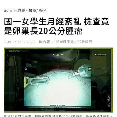
udn
/
元氣網
/
醫療
/
婦科
國一女學生月經紊亂 檢查竟
是卵巢長20公分腫瘤
聯合報 ／ 記者陳雨鑫╱即時報導
2019-02-23 17:28:20
年僅13歲的女學生，被檢查右邊卵巢長20公分的腫瘤，所幸為良性腫瘤。