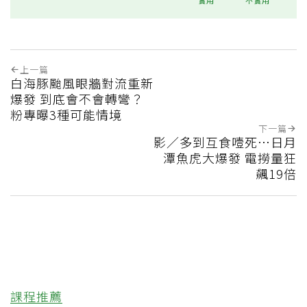
上一篇
白海豚颱風眼牆對流重新
爆發 到底會不會轉彎？
粉專曝3種可能情境
下一篇
影／多到互食噎死…日月
潭魚虎大爆發 電撈量狂
飆19倍
課程推薦