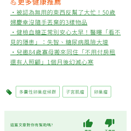
💪更多健康推薦
‧被認為無用的東西反幫了大忙！50歲
婦慶幸沒隨手丟棄的3樣物品
‧健檢血糖正常別安心太早！醫曝「看不
見的隱患」：失智、糖尿病風險大增
‧兒邀84歲寡母搬來同住「不用付房租
還有人照顧」1個月後幻滅心寒
多囊性卵巢症候群
子宮肌瘤
卵巢瘤
這篇文章對你有幫助嗎?
實用
不實用