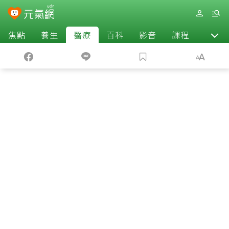
焦點
養生
醫療
百科
影音
課程
退休