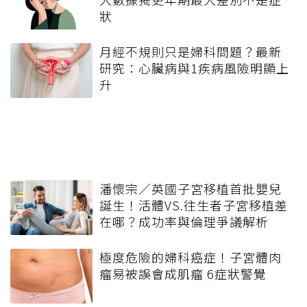
狀
月經不規則只是婦科問題？最新
研究：心臟病與1疾病風險明顯上
升
潘懷宗／英國子宮移植首批嬰兒
誕生！活體VS.往生者子宮移植差
在哪？成功率與倫理爭議解析
極度危險的婦科癌症！子宮體肉
瘤易被誤會成肌瘤 6症狀警覺