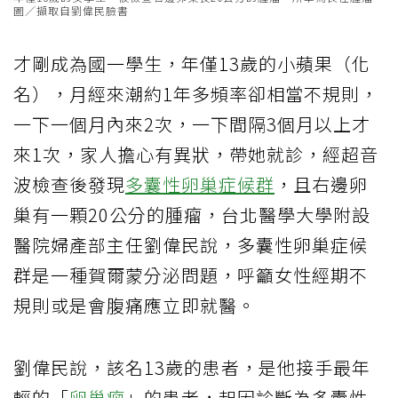
圖／擷取自劉偉民臉書
才剛成為國一學生，年僅13歲的小蘋果（化
名），月經來潮約1年多頻率卻相當不規則，
一下一個月內來2次，一下間隔3個月以上才
來1次，家人擔心有異狀，帶她就診，經超音
波檢查後發現
多囊性卵巢症候群
，且右邊卵
巢有一顆20公分的腫瘤，台北醫學大學附設
醫院婦產部主任劉偉民說，多囊性卵巢症候
群是一種賀爾蒙分泌問題，呼籲女性經期不
規則或是會腹痛應立即就醫。
劉偉民說，該名13歲的患者，是他接手最年
輕的「
卵巢瘤
」的患者，起因診斷為多囊性