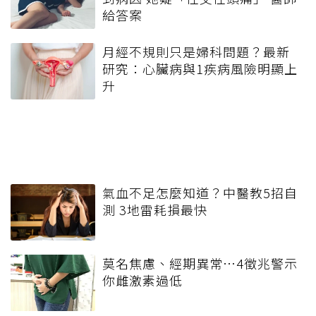
給答案
月經不規則只是婦科問題？最新
研究：心臟病與1疾病風險明顯上
升
氣血不足怎麼知道？中醫教5招自
測 3地雷耗損最快
莫名焦慮、經期異常…4徵兆警示
你雌激素過低