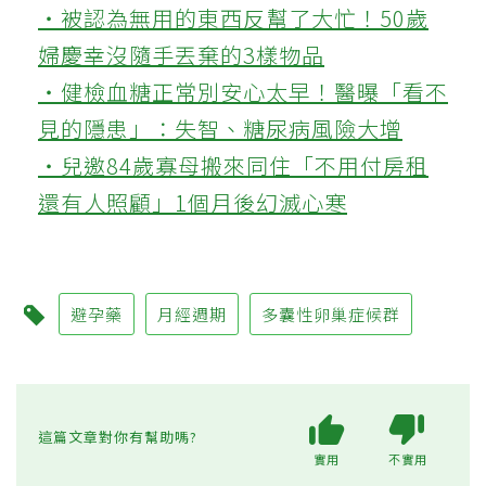
‧被認為無用的東西反幫了大忙！50歲
婦慶幸沒隨手丟棄的3樣物品
‧健檢血糖正常別安心太早！醫曝「看不
見的隱患」：失智、糖尿病風險大增
‧兒邀84歲寡母搬來同住「不用付房租
還有人照顧」1個月後幻滅心寒
避孕藥
月經週期
多囊性卵巢症候群
這篇文章對你有幫助嗎?
實用
不實用