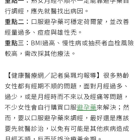
重點一：
熟女月經不順不一定能靠避孕藥自
行調經，應先就醫找出病因。
重點二：
口服避孕藥可穩定荷爾蒙，並改善
經量過多、痘痘與雄性禿。
重點三：
BMI過高、慢性病或抽菸者血栓風險
較高，需改採其他療法。
【健康醫療網／記者吳珮均報導】很多熟齡
女性都有經期不順的問題，面對月經過多、
過少，或是月經時而不來以及經痛等問題，
不少女性會自行購買口服
避孕藥
來解決；然
而，要以口服避孕藥來調經，最好還是應該
要先就醫診治，以免有可能是其他疾病造成
月經不順，反而延誤治療黃金期。