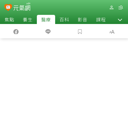
焦點
養生
醫療
百科
影音
課程
退休