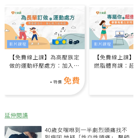
影片課程
影片課程
【免費線上課】為高壓族定
【免費線上課】
做的運動紓壓處方：加入行
燃脂體育課：超
動、增肌、互動元素，0基
氧」高壓族在家
免費
礎也能做！
負擔
特價
延伸閱讀
40歲女嘿咻到一半劇烈頭痛找不
到病因 她疑「性交性頭痛」 醫師