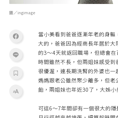
圖／ingimage
當小美看到爸爸逐漸年老的身軀
大的，爸爸因為經商長年居於大
的3～4天就返回職場，但總會
時間雖然不長，但兩姐妹感受到
很優渥，連長期洗腎的外婆也一
媽媽跟老公雖然聚少離多，但老
飴，兩姐妹也年近30了，大姊
可這6～7年間卻有一個很大的