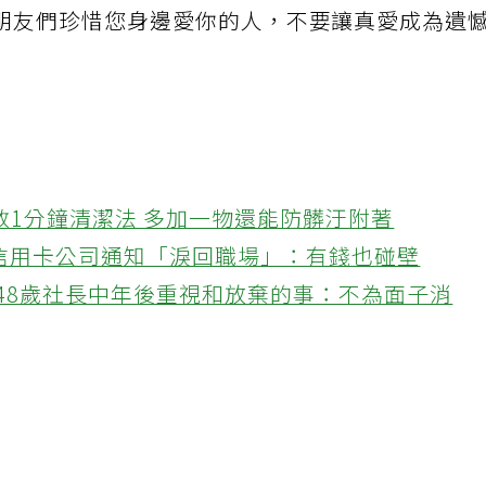
朋友們珍惜您身邊愛你的人，不要讓真愛成為遺
教1分鐘清潔法 多加一物還能防髒汙附著
接信用卡公司通知「淚回職場」：有錢也碰壁
48歲社長中年後重視和放棄的事：不為面子消