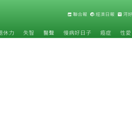
聯合報
經濟日報
河
退休力
失智
醫聲
慢病好日子
癌症
性愛