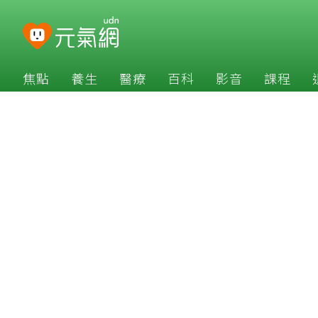
焦點
養生
醫療
百科
影音
課程