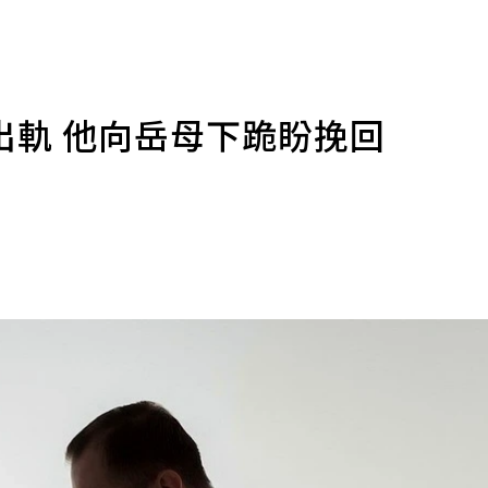
出軌 他向岳母下跪盼挽回