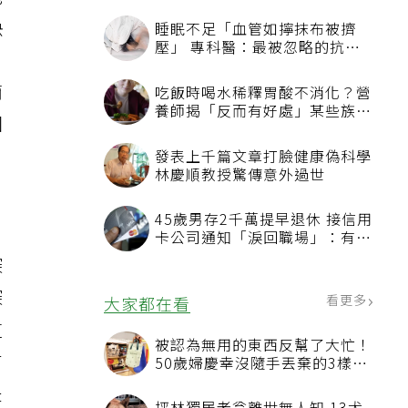
他
快
睡眠不足「血管如擰抹布被擠
壓」 專科醫：最被忽略的抗老
方法
簡
吃飯時喝水稀釋胃酸不消化？營
養師揭「反而有好處」某些族群
回
才要禁
發表上千篇文章打臉健康偽科學
林慶順教授驚傳意外過世
45歲男存2千萬提早退休 接信用
卡公司通知「淚回職場」：有錢
也碰壁
深
深
看更多
大家都在看
這
被認為無用的東西反幫了大忙！
有
50歲婦慶幸沒隨手丟棄的3樣物
品
是