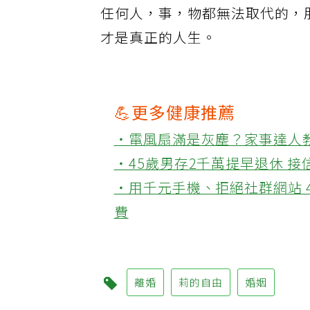
任何人，事，物都無法取代的，
才是真正的人生。
💪更多健康推薦
‧電風扇滿是灰塵？家事達人
‧45歲男存2千萬提早退休 
‧用千元手機、拒絕社群網站 
費
離婚
莉的自由
婚姻