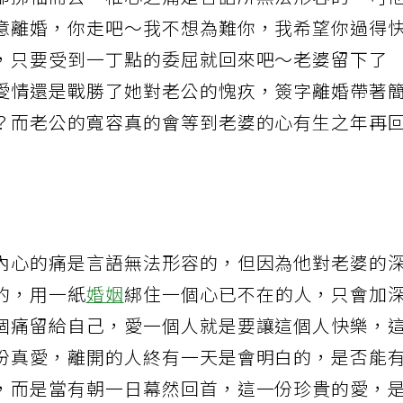
卻拂袖而去，椎心之痛是言語所無法形容的，可
意離婚，你走吧～我不想為難你，我希望你過得
，只要受到一丁點的委屈就回來吧～老婆留下了
愛情還是戰勝了她對老公的愧疚，簽字離婚帶著
？而老公的寬容真的會等到老婆的心有生之年再
內心的痛是言語無法形容的，但因為他對老婆的
的，用一紙
婚姻
綁住一個心已不在的人，只會加
個痛留給自己，愛一個人就是要讓這個人快樂，
份真愛，離開的人終有一天是會明白的，是否能
，而是當有朝一日幕然回首，這一份珍貴的愛，