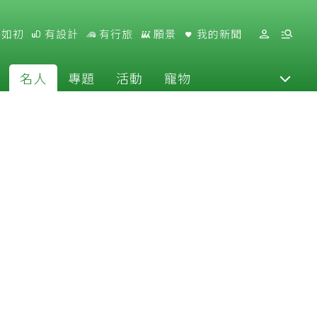
好如初
有設計
有行旅
願景
我的新聞
名人
專題
活動
寵物