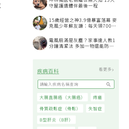
坪林獨居老翁離世無人知 13犬
憾
守屋護遺體伴最後一程
15歲經營之神3.9億暴富落幕 麥
克風少年蘇友謙：每天領700元
過日子
電風扇滿是灰塵？家事達人教1
分鐘清潔法 多加一物還能防髒
汙附著
看更多
疾病百科
大腸直腸癌（大腸癌）
痔瘡
骨質疏鬆症（骨鬆）
失智症
B型肝炎（B肝）