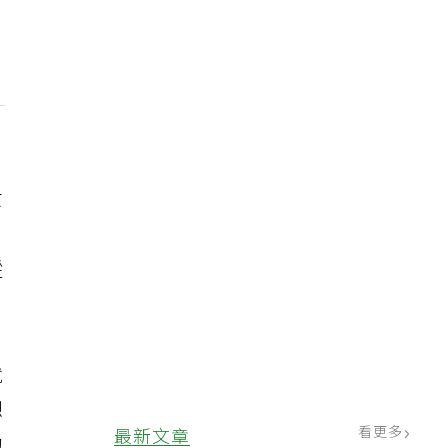
女
縱
就
想
看更多
最新文章