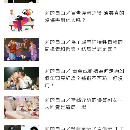
莉的自由／宣告違憲之後 通姦真的
沒傷害到他人嗎？
莉的自由／為了羅志祥犧牲自我的
周揚青和愷樂，結局是悲是喜？
莉的自由／ 董至成婚姻為何走過21
個年頭亮紅燈？逃避不可恥，但沒
用！
莉的自由／堂姊介紹的優質剩女…
未料竟是騙局一場！
莉的自由／吳建豪分了百億妻 王子