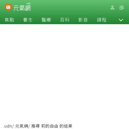
焦點
養生
醫療
百科
影音
課程
退休
udn
/
元氣網
/
搜尋 莉的自由 的結果