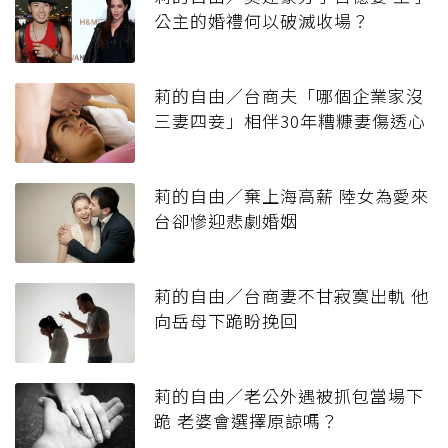
公主的婚禮何以破滅收場？
莉的自由／台商夫「哪個企業家沒
三妻四妾」相伴30年糟糠妻傷透心
莉的自由／棄上海高薪 陸女為愛來
台卻慘迎悲劇婚姻
莉的自由／台商妻不甘寂寞出軌 他
向岳母下跪盼挽回
莉的自由／老公外遇被抓包當場下
跪 老婆會選擇原諒嗎？