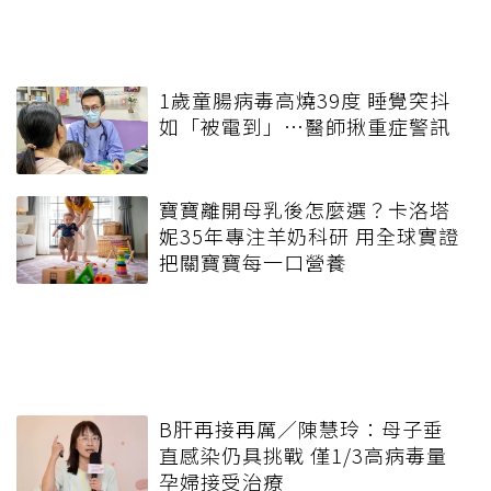
1歲童腸病毒高燒39度 睡覺突抖
如「被電到」…醫師揪重症警訊
寶寶離開母乳後怎麼選？卡洛塔
妮35年專注羊奶科研 用全球實證
把關寶寶每一口營養
B肝再接再厲／陳慧玲：母子垂
直感染仍具挑戰 僅1/3高病毒量
孕婦接受治療