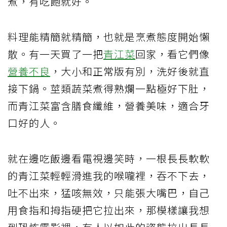
煮，有吃飽就好。
料理能精簡就精簡，也就是烹煮態度開始懶
散。有一天買了一把
青江菜
回家，看它們像
營養不良
，大小和正常版有別，洗好後就直
接下鍋。莖類蔬菜煮得熟爛一點極好下肚，
而青江菜富含膳食纖維，營養美味，適合牙
口好的人。
就在邊吃飯邊看電視邊笑時，一根長長軟軟
的青江菜輕輕滑進我的喉嚨裡，吞不下去，
吐不出來，猛咳無效，只能張大嘴巴，自己
用食指和拇指硬把它拉出來，那模樣讓我想