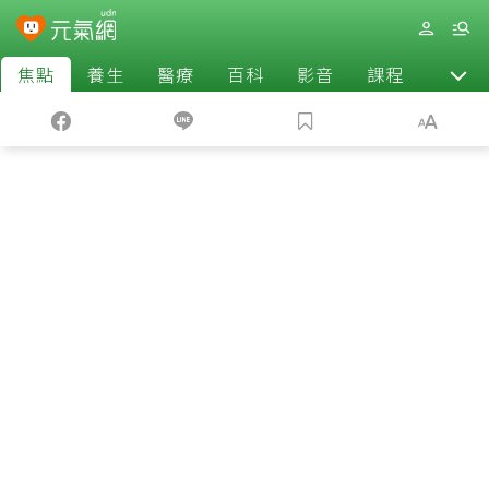
焦點
養生
醫療
百科
影音
課程
退休