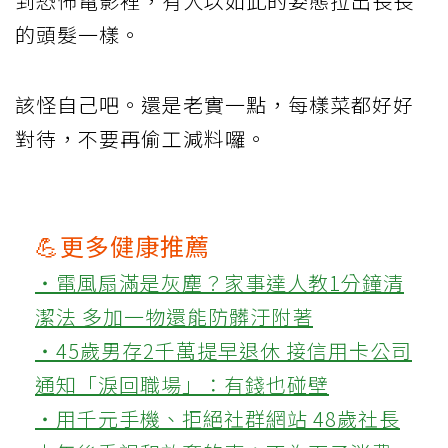
到恐怖電影裡，有人以如此的姿態拉出長長
的頭髮一樣。
該怪自己吧。還是老實一點，每樣菜都好好
對待，不要再偷工減料囉。
💪更多健康推薦
‧電風扇滿是灰塵？家事達人教1分鐘清
潔法 多加一物還能防髒汙附著
‧45歲男存2千萬提早退休 接信用卡公司
通知「淚回職場」：有錢也碰壁
‧用千元手機、拒絕社群網站 48歲社長