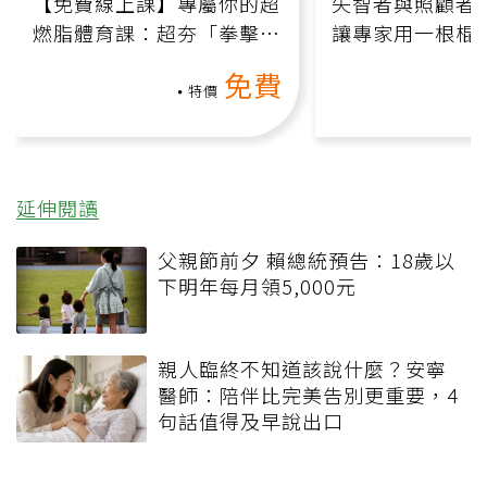
【免費線上課】專屬你的超
失智者與照顧者
燃脂體育課：超夯「拳擊有
讓專家用一根棍
氧」高壓族在家釋放壓力無
何逆轉退化大腦
免費
負擔
課）
特價
延伸閱讀
父親節前夕 賴總統預告：18歲以
下明年每月領5,000元
親人臨終不知道該說什麼？安寧
醫師：陪伴比完美告別更重要，4
句話值得及早說出口