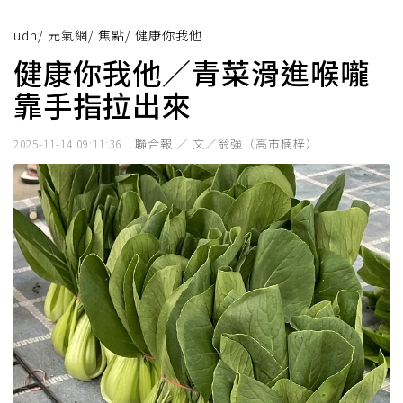
udn
/
元氣網
/
焦點
/
健康你我他
健康你我他／青菜滑進喉嚨
靠手指拉出來
聯合報 ／ 文／翁強（高市楠梓）
2025-11-14 09:11:36