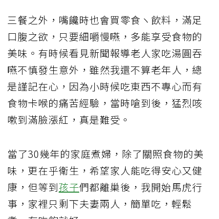
三餐之外，嘴饞時也會買零食ヽ飲料，滿足
口腹之欲，只要細嚼慢嚥，多能享受食物的
美味。有時候看見新聞報導老人家吃湯圓吞
嚥不慎發生意外，雖然我還不算老年人，總
是謹記在心，因為小時候吃東西不專心而有
食物卡喉的痛苦經驗，當時嗆到後，猛烈咳
嗽到滿臉漲紅，真是難受。
當了30幾年的家庭煮婦，除了關照食物的美
味，更在乎衛生，希望家人能吃得安心又健
康，但等到
孩子
們都離巢後，我開始馬虎行
事，家裡只剩下夫妻兩人，簡單吃，輕鬆