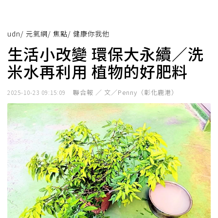
udn
/
元氣網
/
焦點
/
健康你我他
生活小改變 環保大永續／洗
米水再利用 植物的好肥料
聯合報 ／ 文／Penny（彰化鹿港）
2025-10-23 09:15:09