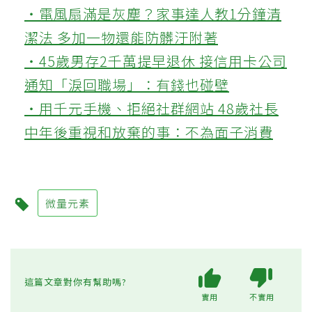
‧電風扇滿是灰塵？家事達人教1分鐘清
潔法 多加一物還能防髒汙附著
‧45歲男存2千萬提早退休 接信用卡公司
通知「淚回職場」：有錢也碰壁
‧用千元手機、拒絕社群網站 48歲社長
中年後重視和放棄的事：不為面子消費
微量元素
這篇文章對你有幫助嗎?
實用
不實用