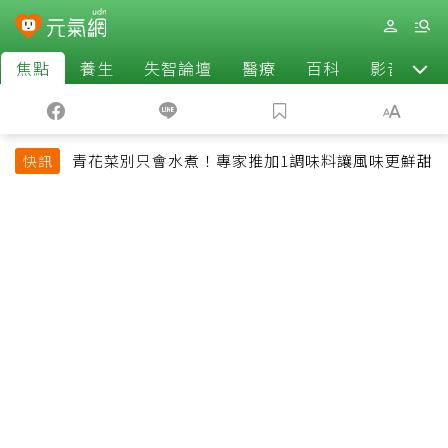
焦點
養生
失智論壇
醫療
百科
影音
青花菜別只會水煮！專家推加1調味料讓風味更鮮甜
快訊