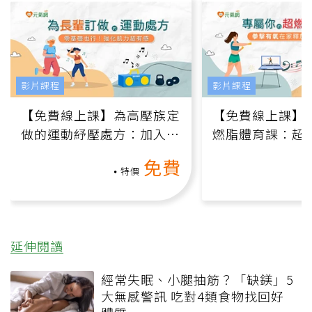
影片課程
影片課程
【免費線上課】為高壓族定
【免費線上課】
做的運動紓壓處方：加入行
燃脂體育課：超
動、增肌、互動元素，0基
氧」高壓族在家
免費
礎也能做！
負擔
特價
延伸閱讀
經常失眠、小腿抽筋？「缺鎂」5
大無感警訊 吃對4類食物找回好