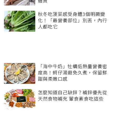
體質
秋冬吃菠菜感受身體3個明顯變
化！「最營養部位」別丟，內行
人都吃它
「海中牛奶」牡蠣低熱量營養密
度高！蚵仔湯避免久煮，保留鮮
甜與柔嫩口感
怎麼知道自己缺鋅？補鋅優先從
天然食物補充 葷食素食吃這些