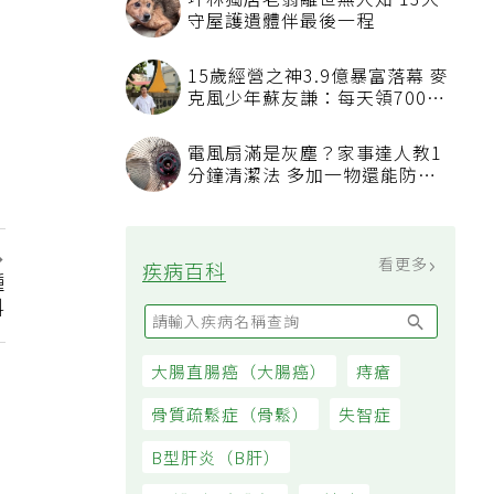
坪林獨居老翁離世無人知 13犬
守屋護遺體伴最後一程
15歲經營之神3.9億暴富落幕 麥
克風少年蘇友謙：每天領700元
過日子
電風扇滿是灰塵？家事達人教1
分鐘清潔法 多加一物還能防髒
汙附著
看更多
疾病百科
種
料
大腸直腸癌（大腸癌）
痔瘡
骨質疏鬆症（骨鬆）
失智症
B型肝炎（B肝）