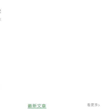
球
時
看更多
最新文章