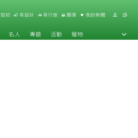
好如初
有設計
有行旅
願景
我的新聞
名人
專題
活動
寵物