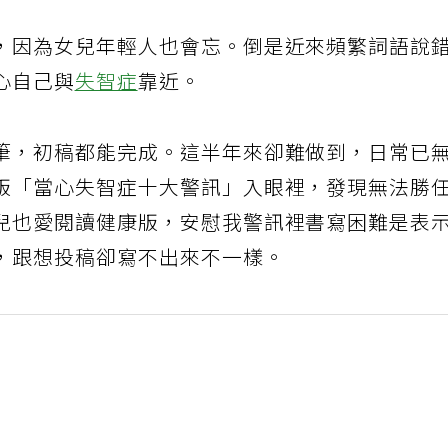
，因為女兒年輕人也會忘。倒是近來頻繁詞語說
心自己與
失智症
靠近。
筆，初稿都能完成。這半年來卻難做到，日常已
版「當心失智症十大警訊」入眼裡，發現無法勝
兒也愛閱讀健康版，安慰我警訊裡書寫困難是表
，跟想投稿卻寫不出來不一樣。