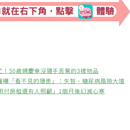
忙！50歲婦慶幸沒隨手丟棄的3樣物品
醫曝「看不見的隱患」：失智、糖尿病風險大增
不用付房租還有人照顧」1個月後幻滅心寒