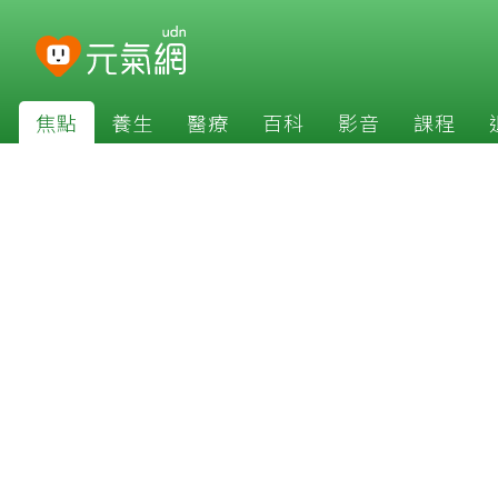
焦點
養生
醫療
百科
影音
課程