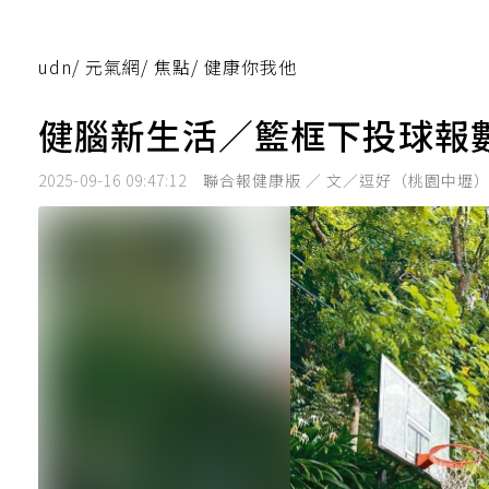
udn
/
元氣網
/
焦點
/
健康你我他
健腦新生活／籃框下投球報
2025-09-16 09:47:12
聯合報健康版 ／ 文／逗好（桃園中壢