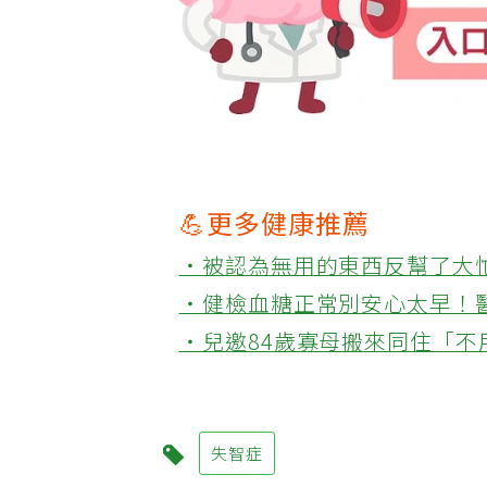
💪更多健康推薦
‧被認為無用的東西反幫了大
‧健檢血糖正常別安心太早！
‧兒邀84歲寡母搬來同住「
失智症