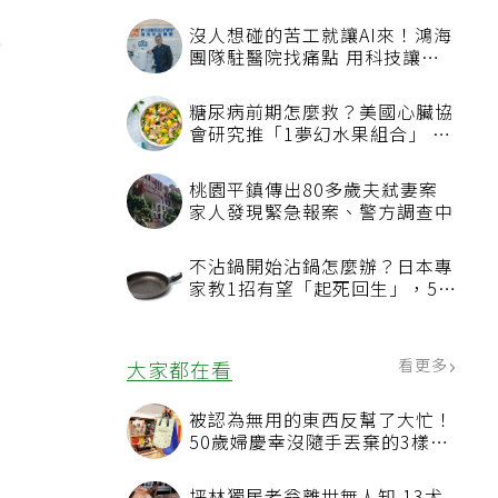
沒人想碰的苦工就讓AI來！鴻海
團隊駐醫院找痛點 用科技讓醫
療更有溫度
糖尿病前期怎麼救？美國心臟協
會研究推「1夢幻水果組合」 酪
梨加它改善血管功能
桃園平鎮傳出80多歲夫弒妻案
家人發現緊急報案、警方調查中
不沾鍋開始沾鍋怎麼辦？日本專
家教1招有望「起死回生」，5情
況該換新
看更多
大家都在看
被認為無用的東西反幫了大忙！
50歲婦慶幸沒隨手丟棄的3樣物
品