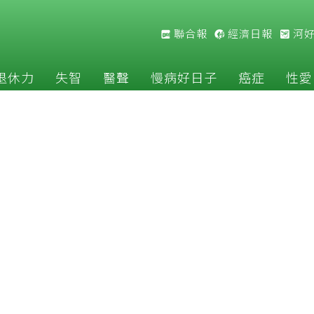
聯合報
經濟日報
河
退休力
失智
醫聲
慢病好日子
癌症
性愛