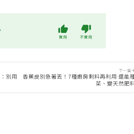
?
實用
不實用
下一篇
醒：別用
香蕉皮別急著丟！7種廚房剩料再利用 還能
菜、變天然肥