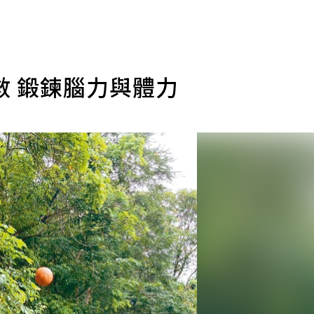
數 鍛鍊腦力與體力
）